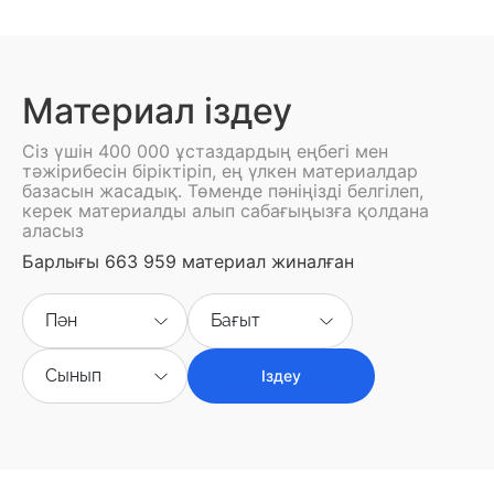
Материал іздеу
Сіз үшін 400 000 ұстаздардың еңбегі мен
тәжірибесін біріктіріп, ең үлкен материалдар
базасын жасадық. Төменде пәніңізді белгілеп,
керек материалды алып сабағыңызға қолдана
аласыз
Барлығы 663 959 материал жиналған
Пән
Бағыт
Сынып
Іздеу