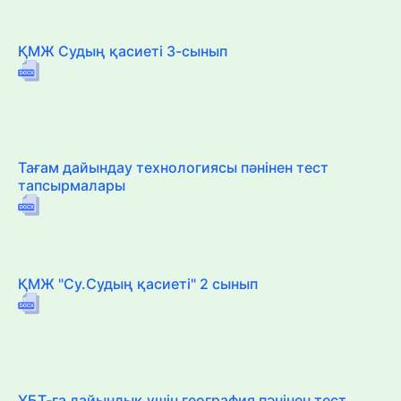
ҚМЖ Судың қасиеті 3-сынып
Тағам дайындау технологиясы пәнінен тест
тапсырмалары
ҚМЖ "Су.Судың қасиеті" 2 сынып
ҰБТ-ға дайындық үшін география пәнінен тест