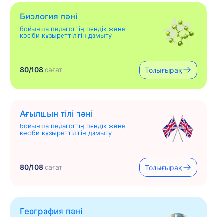
Биология пәні
бойынша педагогтің пәндік және
кәсіби құзыреттілігін дамыту
80/108
сағат
Толығырақ
Ағылшын тілі пәні
бойынша педагогтің пәндік және
кәсіби құзыреттілігін дамыту
80/108
сағат
Толығырақ
География пәні