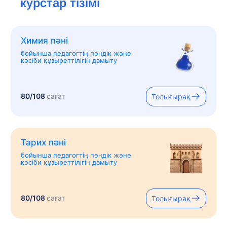
курстар тізімі
Химия пәні
бойынша педагогтің пәндік және
кәсіби құзыреттілігін дамыту
80/108
сағат
Толығырақ
Тарих пәні
бойынша педагогтің пәндік және
кәсіби құзыреттілігін дамыту
80/108
сағат
Толығырақ