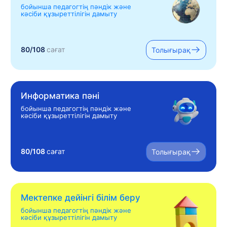
бойынша педагогтің пәндік және
кәсіби құзыреттілігін дамыту
80/108
сағат
Толығырақ
Информатика пәні
бойынша педагогтің пәндік және
кәсіби құзыреттілігін дамыту
80/108
сағат
Толығырақ
Мектепке дейінгі білім беру
бойынша педагогтің пәндік және
кәсіби құзыреттілігін дамыту