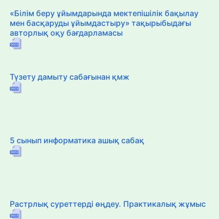
«Білім беру ұйымдарында мектепішілік бақылау
мен басқаруды ұйымдастыру» тақырыбыдағы
авторлық оқу бағдарламасы
Түзету дамыту сабағынан қмж
5 сынып информатика ашық сабақ
Растрлық суреттерді өңдеу. Практикалық жұмыс