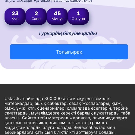
алуға болады. Қатысып, тест тапсыру тегін
23
2
45
0
Күн
Сағат
Минут
Секунд
Турнирдің бітуіне қалды
Толығырақ
Ustaz.kz сайтында 300 000 астам оқу әдістемелік
материалдар, ашық сабақтар, сабақ жоспарлары, қмж,
омж, ұмж, ктп, сценарийлер, олимпиада есептерін, тәрбие
сағаттарды, мұғалімдерге керекті барлық құжаттарды таба
аласыз. Сайтта тегін материал жариялап, олимпиадаларға
қатысып сертификат, диплом, алғыс хат, грамота
мадақтамаларды алуға болады. Видеосабақтар мен
вебинарларға қатысып біліктілікті арттыруға болады.