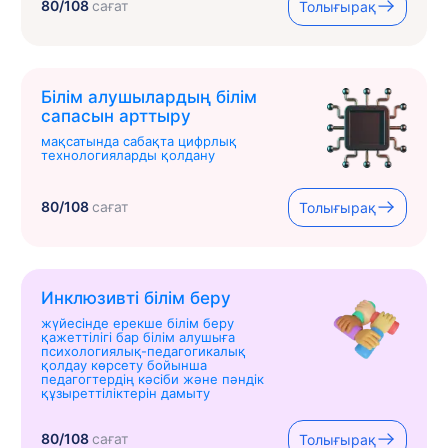
80/108
сағат
Толығырақ
Білім алушылардың білім
сапасын арттыру
мақсатында сабақта цифрлық
технологияларды қолдану
80/108
сағат
Толығырақ
Инклюзивті білім беру
жүйесінде ерекше білім беру
қажеттілігі бар білім алушыға
психологиялық-педагогикалық
қолдау көрсету бойынша
педагогтердің кәсіби және пәндік
құзыреттіліктерін дамыту
80/108
сағат
Толығырақ