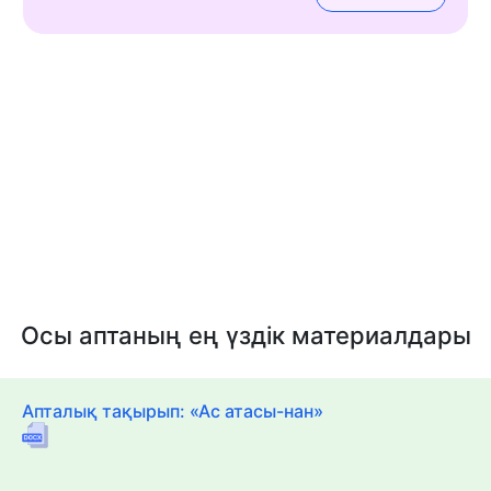
Осы аптаның ең үздік материалдары
Апталық тақырып: «Ас атасы-нан»