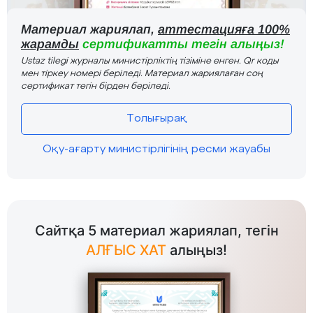
Материал жариялап,
аттестацияға 100%
жарамды
сертификатты тегін алыңыз!
Ustaz tilegi журналы министірліктің тізіміне енген. Qr коды
мен тіркеу номері беріледі. Материал жариялаған соң
сертификат тегін бірден беріледі.
Толығырақ
Оқу-ағарту министірлігінің ресми жауабы
Сайтқа 5 материал жариялап, тегін
АЛҒЫС ХАТ
алыңыз!