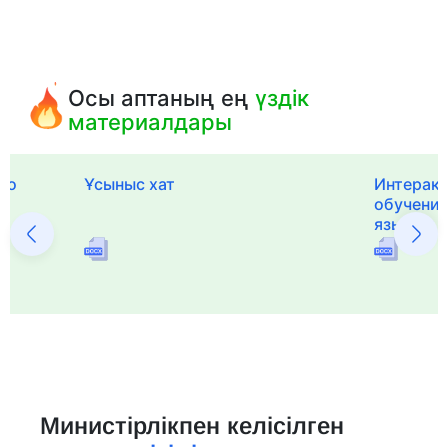
Осы аптаның ең
үздік
материалдары
го
Ұсыныс хат
Интерак
обучения
языка и 
Министірлікпен келісілген