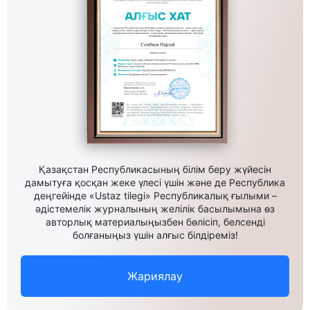
Қазақстан Республикасының білім беру жүйесін
дамытуға қосқан жеке үлесі үшін және де Республика
деңгейінде «Ustaz tilegi» Республикалық ғылыми –
әдістемелік журналының желілік басылымына өз
авторлық материалыңызбен бөлісіп, белсенді
болғаныңыз үшін алғыс білдіреміз!
Жариялау