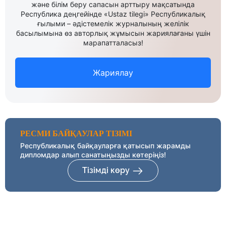
және білім беру сапасын арттыру мақсатында
Республика деңгейінде «Ustaz tilegi» Республикалық
ғылыми – әдістемелік журналының желілік
басылымына өз авторлық жұмысын жариялағаны үшін
марапатталасыз!
Жариялау
РЕСМИ БАЙҚАУЛАР ТІЗІМІ
Республикалық байқауларға қатысып жарамды
дипломдар алып санатыңызды көтеріңіз!
Тізімді көру