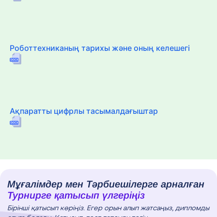
Роботтехниканың тарихы және оның келешегі
Ақпаратты цифрлы тасымалдағыштар
Мұғалімдер мен Тәрбиешілерге арналған
Турнирге қатысып үлгеріңіз
Бірінші қатысып көріңіз. Егер орын алып жатсаңыз, дипломды