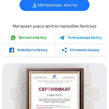
Материалды жүктеу
Материал ұнаса әріптестеріңізбен бөлісіңіз
Ватсапта бөлісу
Телеграммда бөлісу
Фейсбукта бөлісу
Сілтемені көшіру