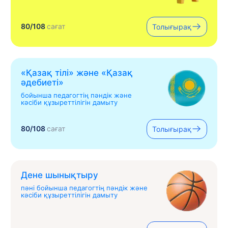
80/108
сағат
Толығырақ
«Қазақ тілі» жəне «Қазақ
əдебиеті»
бойынша педагогтің пәндік және
кәсіби құзыреттілігін дамыту
80/108
сағат
Толығырақ
Дене шынықтыру
пәні бойынша педагогтің пәндік және
кәсіби құзыреттілігін дамыту