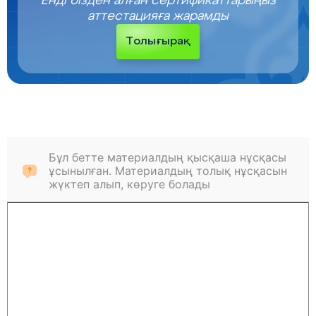
Енді бізден алған сертификаттарыңыз
аттестацияға жарамды
Толығырақ
Бұл бетте материалдың қысқаша нұсқасы
ұсынылған. Материалдың толық нұсқасын
жүктеп алып, көруге болады