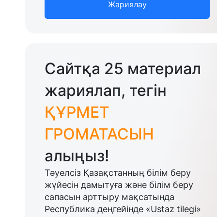
Жариялау
Сайтқа 25 материал
жариялап, тегін
ҚҰРМЕТ
ГРОМАТАСЫН
алыңыз!
Тәуелсіз Қазақстанның білім беру
жүйесін дамытуға және білім беру
сапасын арттыру мақсатында
Республика деңгейінде «Ustaz tilegi»