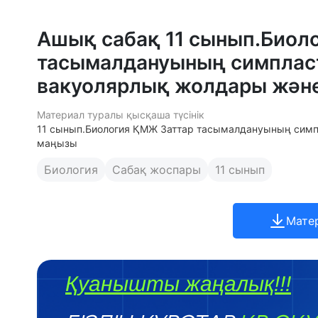
Ашық сабақ 11 сынып.Биол
тасымалдануының симпласт
вакуолярлық жолдары жән
Материал туралы қысқаша түсінік
11 сынып.Биология ҚМЖ Заттар тасымалдануының симп
маңызы
Биология
Сабақ жоспары
11 сынып
Мате
Қуанышты жаңалық!!!