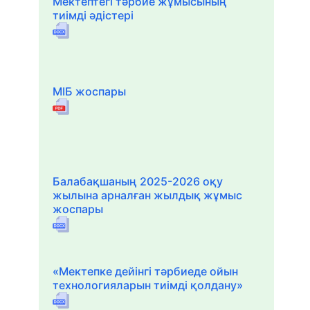
Мектептегі тәрбие жұмысының
тиімді әдістері
МІБ жоспары
Балабақшаның 2025-2026 оқу
жылына арналған жылдық жұмыс
жоспары
«Мектепке дейінгі тәрбиеде ойын
технологияларын тиімді қолдану»