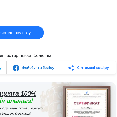
риалды жүктеу
птестеріңізбен бөлісіңіз
у
Фейсбукта бөлісу
Сілтемені көшіру
цияға 100%
н алыңыз!
r коды мен тіркеу номері
 бірден беріледі.