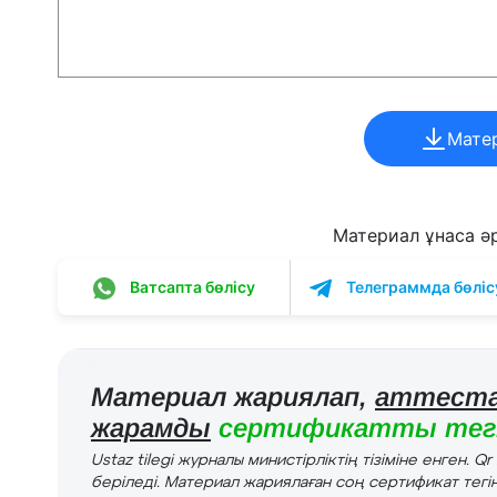
Мате
Материал ұнаса әрі
Ватсапта бөлісу
Телеграммда бөліс
Материал жариялап,
аттеста
жарамды
сертификатты тегі
Ustaz tilegi журналы министірліктің тізіміне енген. Q
беріледі. Материал жариялаған соң сертификат тегін