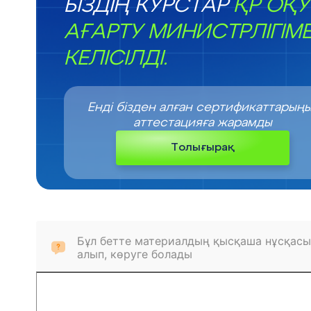
БІЗДІҢ КУРСТАР
ҚР ОҚУ
АҒАРТУ МИНИСТРЛІГІМ
КЕЛІСІЛДІ.
Енді бізден алған сертификаттарың
аттестацияға жарамды
Толығырақ
Бұл бетте материалдың қысқаша нұсқасы
алып, көруге болады