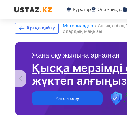
Курстар
Олимпиада
Материалдар
/
Ашық сабақ 
Артқа қайту
олардың маңызы
Жаңа оқу жылына арналған
Қысқа мерзімді
жүктеп алғыңыз
Қ
Үлгісін көру
с