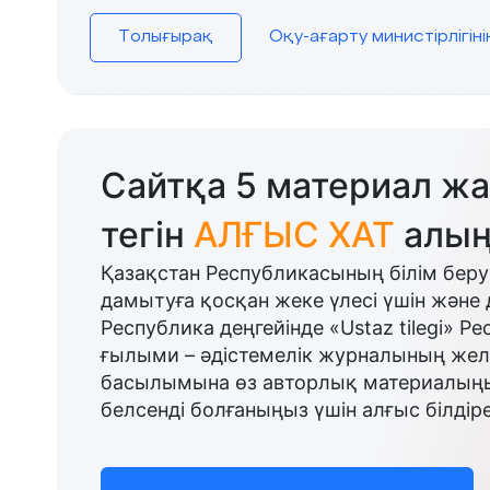
Толығырақ
Оқу-ағарту министірлігін
Сайтқа 5 материал жа
тегін
АЛҒЫС ХАТ
алың
Қазақстан Республикасының білім беру
дамытуға қосқан жеке үлесі үшін және 
Республика деңгейінде «Ustaz tilegi» Р
ғылыми – әдістемелік журналының желі
басылымына өз авторлық материалыңыз
белсенді болғаныңыз үшін алғыс білдіре