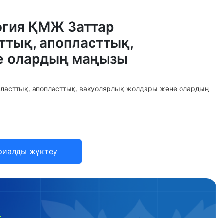
огия ҚМЖ Заттар
тық, апопласттық,
е олардың маңызы
ласттық, апопласттық, вакуолярлық жолдары және олардың
риалды жүктеу