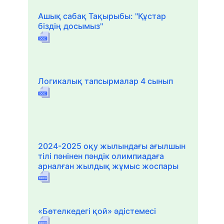
Ашық сабақ Тақырыбы: "Құстар
біздің досымыз"
Логикалық тапсырмалар 4 сынып
2024-2025 оқу жылындағы ағылшын
тілі пәнінен пәндік олимпиадаға
арналған жылдық жұмыс жоспары
«Бөтелкедегі қой» әдістемесі