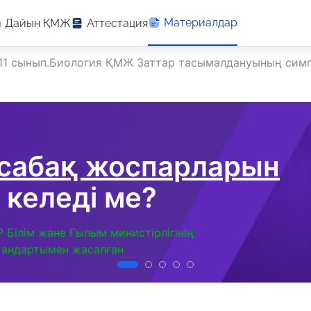
Материалдар
Дайын ҚМЖ
Аттестация
11 сынып.Биология ҚМЖ Заттар тасымалдануының симп
 сабақ жоспарларын
 келеді ме?
Р Білім және Ғылым министірлігінің
тандартымен жасалған