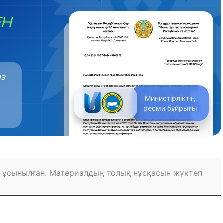
ЕН
ыз
Министірліктің
ресми бұйрығы
 ұсынылған. Материалдың толық нұсқасын жүктеп