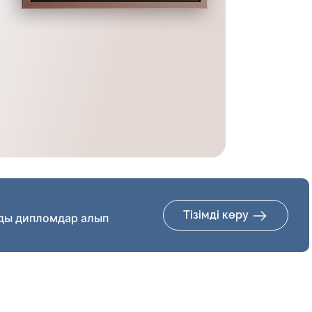
Тізімді көру
ды дипломдар алып