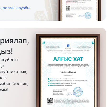
ің ресми жауабы
риялап,
ыз!
 жүйесін
де
еспубликалық
лік
бен бөлісіп,
міз!