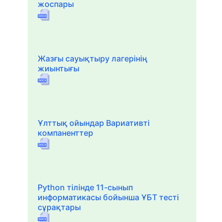
жоспары
Жазғы сауықтыру лагерінің
жиынтығы
Ұлттық ойындар Вариативті
компаненттер
Python тілінде 11-сынып
информатикасы бойынша ҰБТ тесті
сұрақтары