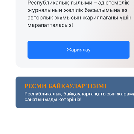
Республикалық ғылыми – әдістемелік
журналының желілік басылымына өз
авторлық жұмысын жариялағаны үшін
марапатталасыз!
Жариялау
РЕСМИ БАЙҚАУЛАР ТІЗІМІ
Республикалық байқауларға қатысып жарам
санатыңызды көтеріңіз!