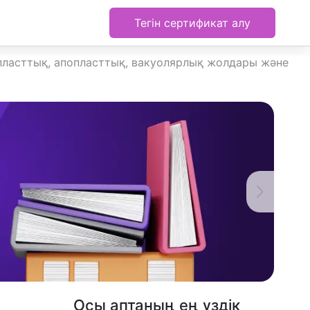
Тегін сертификат алу
ласттық, апопласттық, вакуолярлық жолдары және
Осы аптаның ең үздік