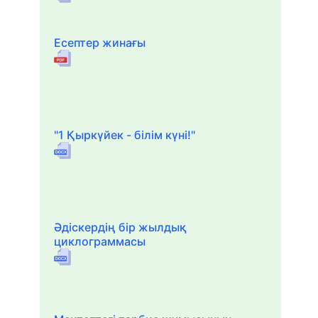
Есептер жинағы
"1 Қыркүйек - білім күні!"
Әдіскердің бір жылдық
циклограммасы