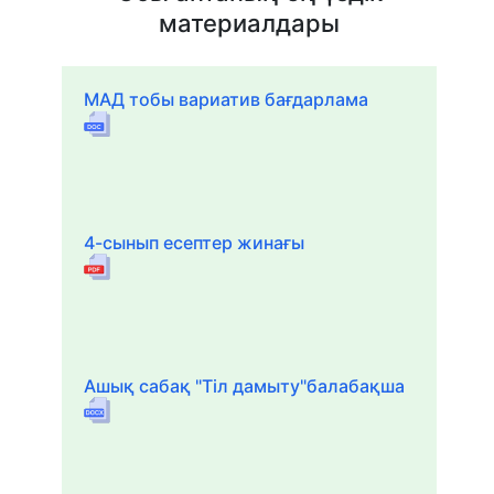
материалдары
МАД тобы вариатив бағдарлама
4-сынып есептер жинағы
Ашық сабақ "Тіл дамыту"балабақша