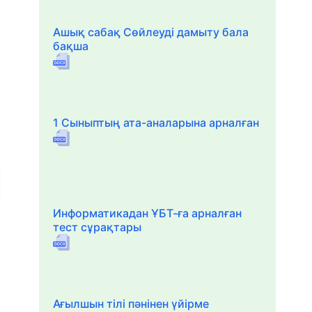
Ашық сабақ Сөйлеуді дамыту бала
бақша
1 Сыныптың ата-аналарына арналған
Информатикадан ҰБТ-ға арналған
тест сұрақтары
Ағылшын тілі пәнінен үйірме