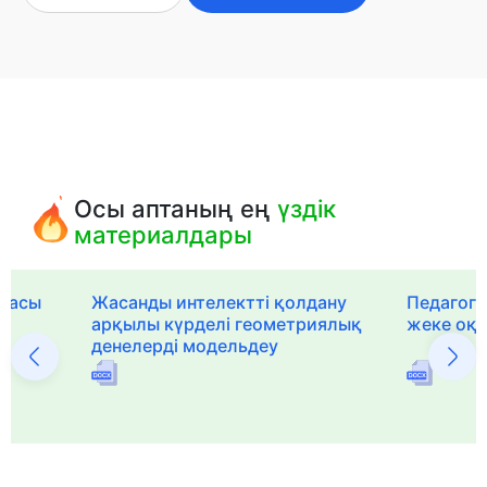
Осы аптаның ең
үздік
материалдары
рмасы
Жасанды интелектті қолдану
Педагог-
арқылы күрделі геометриялық
жеке оқ
денелерді модельдеу