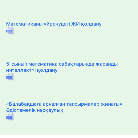
Математиканы үйренудегі ЖИ қолдану
5-сынып математика сабақтарында жасанды
интеллектті қолдану
«Балабақшаға арналған тапсырмалар жинағы»
Әдістемелік нұсқаулық