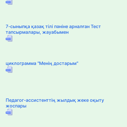
7-сыныпқа қазақ тілі пәніне арналған Тест
тапсырмалары, жауабымен
циклограмма "Менің достарым"
Педагог-ассистенттің жылдық жеке оқыту
жоспары