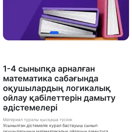
1-4 сыныпқа арналған
математика сабағында
оқушылардың логикалық
ойлау қабілеттерін дамыту
әдістемелері
Материал туралы қысқаша түсінік
Усынылган дістемелік курал бастауыш сынып
окушыларынын математикалык ойлауын дамытуга,