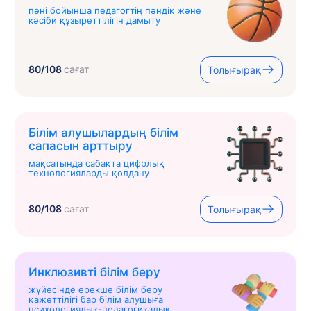
пәні бойынша педагогтің пәндік және
кәсіби құзыреттілігін дамыту
80/108
сағат
Толығырақ
Білім алушылардың білім
сапасын арттыру
мақсатында сабақта цифрлық
технологияларды қолдану
80/108
сағат
Толығырақ
Инклюзивті білім беру
жүйесінде ерекше білім беру
қажеттілігі бар білім алушыға
психологиялық-педагогикалық