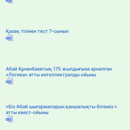
Қазақ тілінен тест 7-сынып
Абай Құнанбаевтың 175 жылдығына арналған
«Логика» атты интеллектуалды ойыны
«Біз Абай шығармаларын қаншалықты білеміз »
атты квест-ойыны