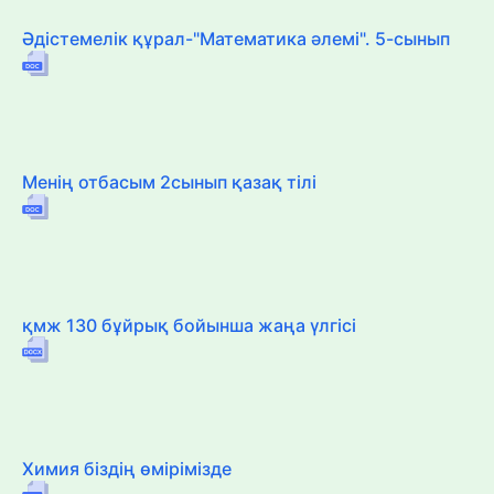
Әдістемелік құрал-"Математика әлемі". 5-сынып
Менің отбасым 2сынып қазақ тілі
қмж 130 бұйрық бойынша жаңа үлгісі
Химия біздің өмірімізде