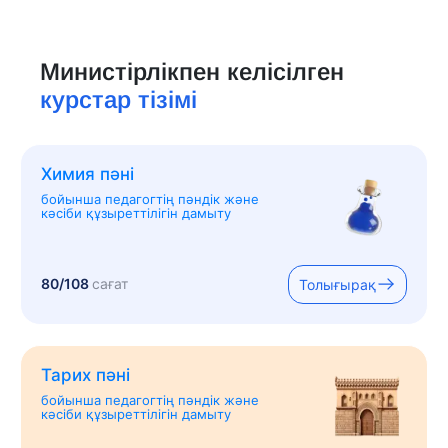
Министірлікпен келісілген
курстар тізімі
Химия пәні
бойынша педагогтің пәндік және
кәсіби құзыреттілігін дамыту
80/108
сағат
Толығырақ
Тарих пәні
бойынша педагогтің пәндік және
кәсіби құзыреттілігін дамыту