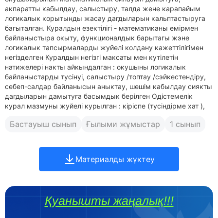
акпаратты кабылдау, салыстыру, талда жене карапайым
логикалык корытынды жасау дагдыларын кальптастыруга
багыталган. Куралдын езектілігі - математиканы емірмен
байланыстыра окыту, функционалдык барытагы жэне
логикалык тапсырмаларды жуйелі колдану кажеттілігімен
негізделген Куралдын негізгі максаты мен кутілетін
натижелері накты айкындалган : окушыны логикалык
байланыстарды тусінуі, салыстыру /топтау /сэйкестендіру,
себеп-салдар байланысын аныктау, шешім кабылдау сиякты
дагдыларын дамытуга басымдык берілген Одістемелік
курал мазмуны жуйелі курылган : кіріспе (тусіндірме хат ),
Бастауыш сынып
Ғылыми жұмыстар
1 сынып
Материалды жүктеу
Қуанышты жаңалық!!!