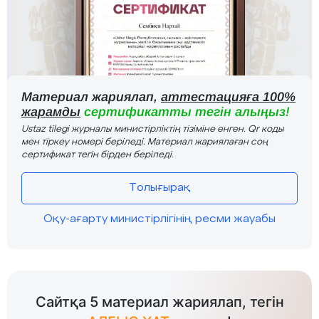
Материал жариялап,
аттестацияға 100%
жарамды
сертификатты тегін алыңыз!
Ustaz tilegi журналы министірліктің тізіміне енген. Qr коды
мен тіркеу номері беріледі. Материал жариялаған соң
сертификат тегін бірден беріледі.
Толығырақ
Оқу-ағарту министірлігінің ресми жауабы
Сайтқа 5 материал жариялап, тегін