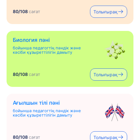
80/108
сағат
Толығырақ
Биология пәні
бойынша педагогтің пәндік және
кәсіби құзыреттілігін дамыту
80/108
сағат
Толығырақ
Ағылшын тілі пәні
бойынша педагогтің пәндік және
кәсіби құзыреттілігін дамыту
80/108
сағат
Толығырақ