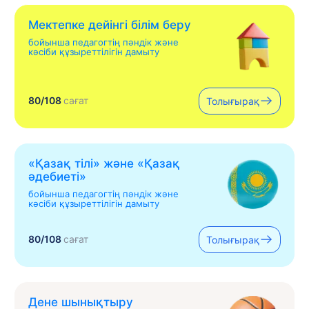
Мектепке дейінгі білім беру
бойынша педагогтің пәндік және
кәсіби құзыреттілігін дамыту
80/108
сағат
Толығырақ
«Қазақ тілі» жəне «Қазақ
əдебиеті»
бойынша педагогтің пәндік және
кәсіби құзыреттілігін дамыту
80/108
сағат
Толығырақ
Дене шынықтыру