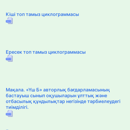
Кіші топ тамыз циклограммасы
Ересек топ тамыз циклограммасы
Мақала. «Үш Б» авторлық бағдарламасының
бастауыш сынып оқушыларын ұлттық және
отбасылық құндылықтар негізінде тәрбиелеудегі
тиімділігі.