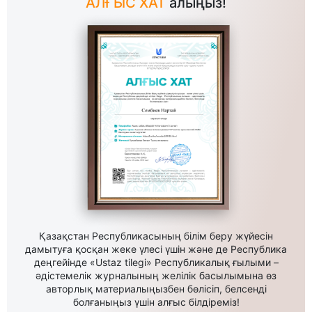
АЛҒЫС ХАТ
алыңыз!
Қазақстан Республикасының білім беру жүйесін
дамытуға қосқан жеке үлесі үшін және де Республика
деңгейінде «Ustaz tilegi» Республикалық ғылыми –
әдістемелік журналының желілік басылымына өз
авторлық материалыңызбен бөлісіп, белсенді
болғаныңыз үшін алғыс білдіреміз!