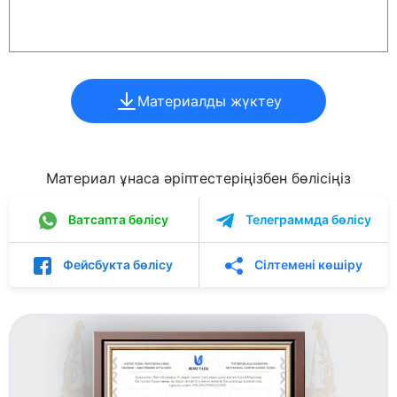
Материалды жүктеу
Материал ұнаса әріптестеріңізбен бөлісіңіз
Ватсапта бөлісу
Телеграммда бөлісу
Фейсбукта бөлісу
Сілтемені көшіру