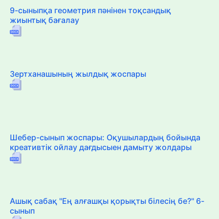
9-сыныпқа геометрия пәнінен тоқсандық
жиынтық бағалау
Зертханашының жылдық жоспары
Шебер-сынып жоспары: Оқушылардың бойында
креативтік ойлау дағдысыен дамыту жолдары
Ашық сабақ "Ең алғашқы қорықты білесің бе?" 6-
сынып