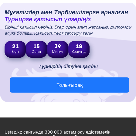
Мұғалімдер мен Тәрбиешілерге арналған
Турнирге қатысып үлгеріңіз
Бірінші қатысып көріңіз. Егер орын алып жатсаңыз, дипломды
алуға болады. Қатысып, тест тапсыру тегін
21
15
39
17
Күн
Сағат
Минут
Секунд
Турнирдің бітуіне қалды
Толығырақ
Ustaz.kz сайтында 300 000 астам оқу әдістемелік