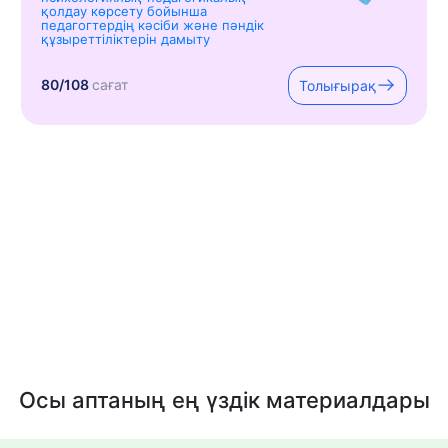
қолдау көрсету бойынша
педагогтердің кәсіби және пәндік
құзыреттіліктерін дамыту
80/108
сағат
Толығырақ
Осы аптаның ең үздік материалдары