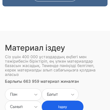
Материал іздеу
Сіз үшін 400 000 ұстаздардың еңбегі мен
тәжірибесін біріктіріп, ең үлкен материалдар
базасын жасадық. Төменде пәніңізді белгілеп,
керек материалды алып сабағыңызға қолдана
аласыз
Барлығы 663 959 материал жиналған
Пән
Бағыт
Сынып
Іздеу