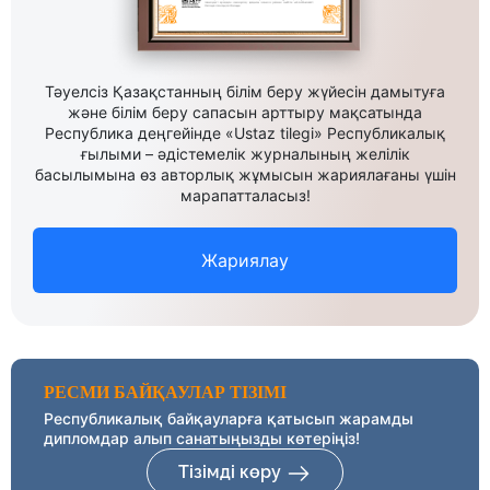
Тәуелсіз Қазақстанның білім беру жүйесін дамытуға
және білім беру сапасын арттыру мақсатында
Республика деңгейінде «Ustaz tilegi» Республикалық
ғылыми – әдістемелік журналының желілік
басылымына өз авторлық жұмысын жариялағаны үшін
марапатталасыз!
Жариялау
РЕСМИ БАЙҚАУЛАР ТІЗІМІ
Республикалық байқауларға қатысып жарамды
дипломдар алып санатыңызды көтеріңіз!
Тізімді көру