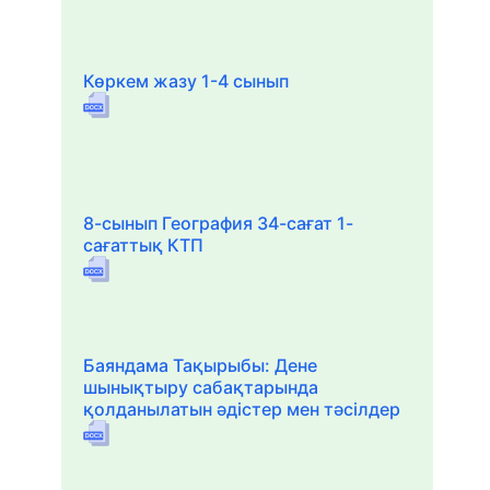
Көркем жазу 1-4 сынып
8-сынып География 34-сағат 1-
сағаттық КТП
Баяндама Тақырыбы: Дене
шынықтыру сабақтарында
қолданылатын әдістер мен тәсілдер