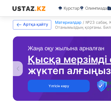
Курстар
Олимпиада
Материалдар
/
№23 сабақ. 
Артқа қайту
Отанымыздың қорғаны. Бил
Жаңа оқу жылына арналған
Қысқа мерзімді
жүктеп алғыңыз
Қ
Үлгісін көру
с