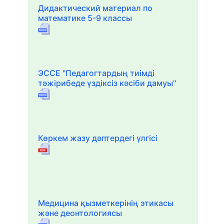
Дидактический материал по
математике 5-9 классы
ЭССЕ "Педагогтардың тиімді
тәжірибеде үздіксіз кәсіби дамуы"
Көркем жазу дәптердегі үлгісі
Медицина қызметкерінің этикасы
және деонтологиясы