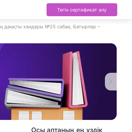
Тегін сертификат алу
ің даңқты хандары №25 сабақ. Батырлар –
Осы аптаның ең үздік