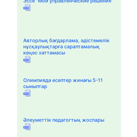
Эссе "Мои управленческие решения"
Авторлық бағдарлама, әдістемелік
нұсқаулықтарға сараптамалық
кеңес хаттамасы
Олимпияда есептер жинағы 5-11
сыныптар
Әлеуметтік педагогтың жоспары