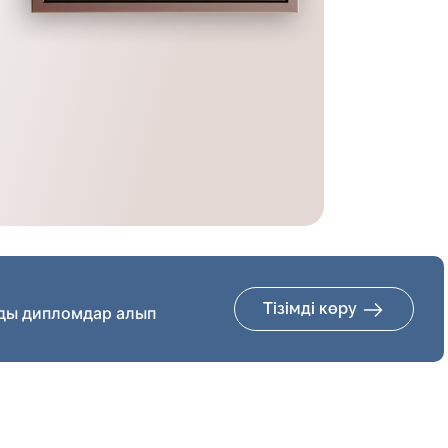
Тізімді көру
ды дипломдар алып