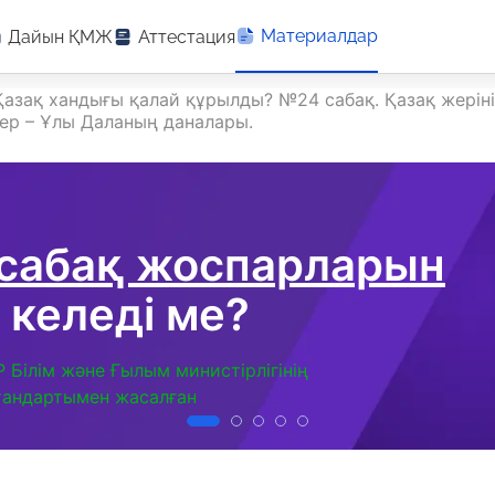
Материалдар
Дайын ҚМЖ
Аттестация
Қазақ хандығы қалай құрылды? №24 сабақ. Қазақ жерін
ер – Ұлы Даланың даналары.
 сабақ жоспарларын
 келеді ме?
Р Білім және Ғылым министірлігінің
тандартымен жасалған