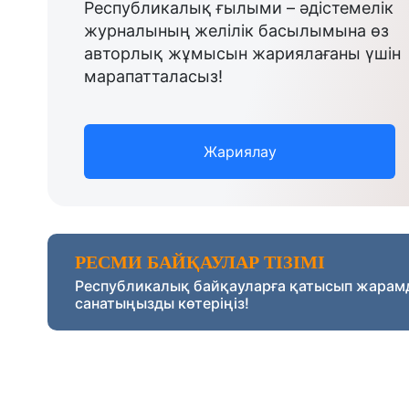
Республикалық ғылыми – әдістемелік
журналының желілік басылымына өз
авторлық жұмысын жариялағаны үшін
марапатталасыз!
Жариялау
РЕСМИ БАЙҚАУЛАР ТІЗІМІ
Республикалық байқауларға қатысып жарам
санатыңызды көтеріңіз!