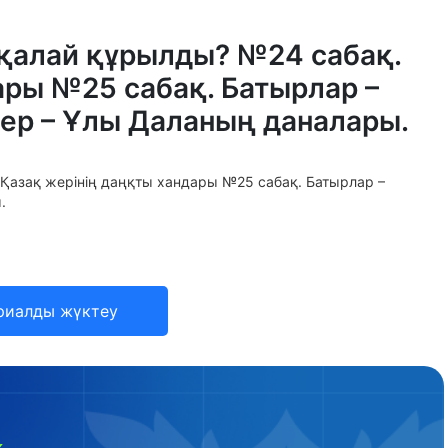
 қалай құрылды? №24 сабақ.
ары №25 сабақ. Батырлар –
ер – Ұлы Даланың даналары.
Қазақ жерінің даңқты хандары №25 сабақ. Батырлар –
.
риалды жүктеу