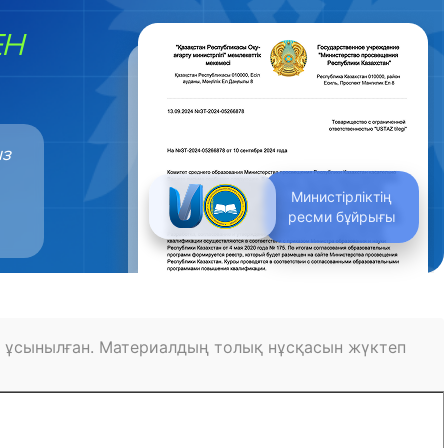
ЕН
ыз
Министірліктің
ресми бұйрығы
 ұсынылған. Материалдың толық нұсқасын жүктеп