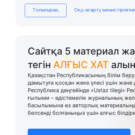
Толығырақ
Оқу-ағарту министірлігін
Сайтқа 5 материал жа
тегін
АЛҒЫС ХАТ
алың
Қазақстан Республикасының білім беру
дамытуға қосқан жеке үлесі үшін және 
Республика деңгейінде «Ustaz tilegi» Р
ғылыми – әдістемелік журналының желі
басылымына өз авторлық материалыңыз
белсенді болғаныңыз үшін алғыс білдіре