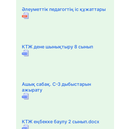
Әлеуметтік педагогтің іс құжаттары
КТЖ дене шынықтыру 8 сынып
Ашық сабақ. С-З дыбыстарын
ажырату
КТЖ еңбекке баулу 2 сынып.docx