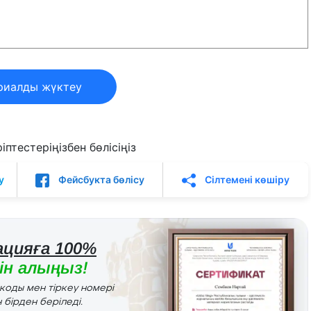
риалды жүктеу
птестеріңізбен бөлісіңіз
у
Фейсбукта бөлісу
Сілтемені көшіру
цияға 100%
н алыңыз!
r коды мен тіркеу номері
 бірден беріледі.