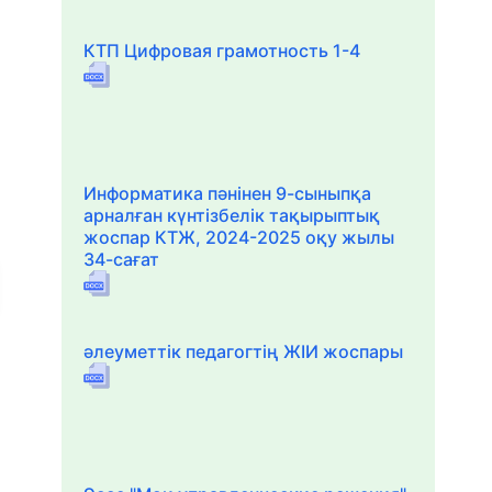
КТП Цифровая грамотность 1-4
Информатика пәнінен 9-сыныпқа
арналған күнтізбелік тақырыптық
жоспар КТЖ, 2024-2025 оқу жылы
34-сағат
әлеуметтік педагогтің ЖІИ жоспары