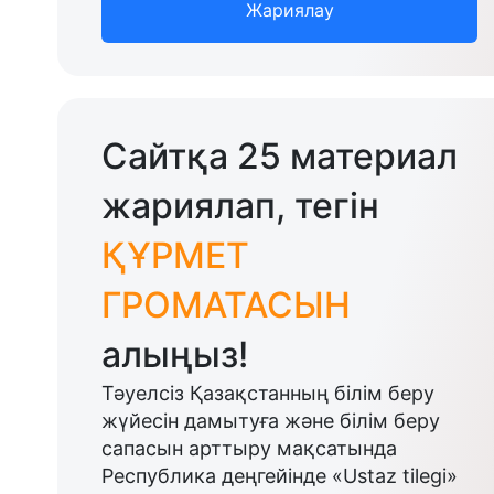
Жариялау
Сайтқа 25 материал
жариялап, тегін
ҚҰРМЕТ
ГРОМАТАСЫН
алыңыз!
Тәуелсіз Қазақстанның білім беру
жүйесін дамытуға және білім беру
сапасын арттыру мақсатында
Республика деңгейінде «Ustaz tilegi»