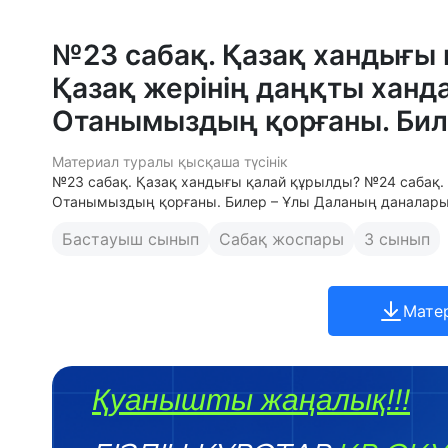
№23 сабақ. Қазақ хандығы
Қазақ жерінің даңқты ханд
Отанымыздың қорғаны. Бил
Материал туралы қысқаша түсінік
№23 сабақ. Қазақ хандығы қалай құрылды? №24 сабақ. 
Отанымыздың қорғаны. Билер – Ұлы Даланың даналары
Бастауыш сынып
Сабақ жоспары
3 сынып
Мате
Қуанышты жаңалық!!!