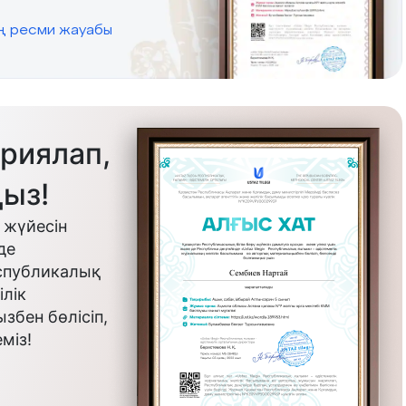
ің ресми жауабы
риялап,
ыз!
 жүйесін
де
еспубликалық
лік
бен бөлісіп,
міз!