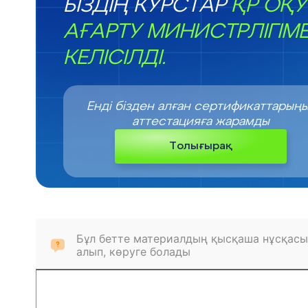
БІЗДІҢ КУРСТАР
ҚР ОҚУ
АҒАРТУ МИНИСТРЛІГІМ
КЕЛІСІЛДІ.
Енді бізден алған сертификаттарың
аттестацияға жарамды
Толығырақ
Бұл бетте материалдың қысқаша нұсқасы
алып, көруге болады