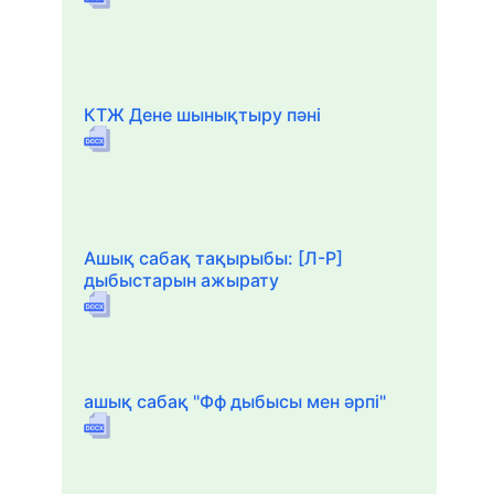
КТЖ Дене шынықтыру пәні
Ашық сабақ тақырыбы: [Л-Р]
дыбыстарын ажырату
ашық сабақ "Фф дыбысы мен әрпі"