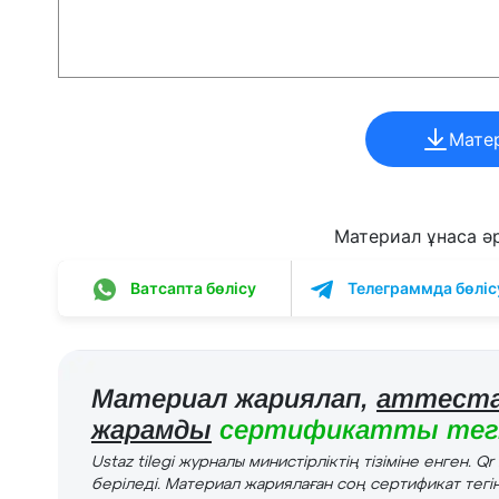
Мате
Материал ұнаса әрі
Ватсапта бөлісу
Телеграммда бөліс
Материал жариялап,
аттеста
жарамды
сертификатты тегі
Ustaz tilegi журналы министірліктің тізіміне енген. Q
беріледі. Материал жариялаған соң сертификат тегін