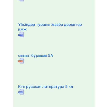
Үйсіндер туралы жазба деректер
қмж
сынып бұрышы 5А
Ктп русская литература 5 кл