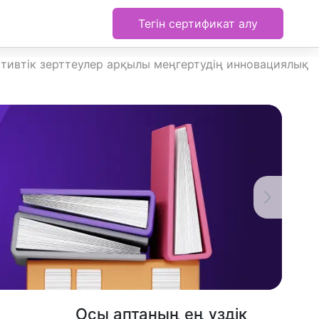
Тегін сертификат алу
ективтік зерттеулер арқылы меңгертудің инновациялық
Осы аптаның ең үздік