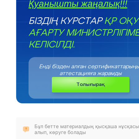
Қуанышты жаңалық!!!
БІЗДІҢ КУРСТАР
ҚР ОҚУ
АҒАРТУ МИНИСТРЛІГІМ
КЕЛІСІЛДІ.
Енді бізден алған сертификаттарың
аттестацияға жарамды
Толығырақ
Бұл бетте материалдың қысқаша нұсқасы
алып, көруге болады