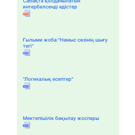
Сабақта қолданылатын
интербелсенді әдістер
Ғылыми жоба:"Намыс сөзінің шығу
тегі"
"Логикалық есептер"
Мектепішілік бақылау жоспары