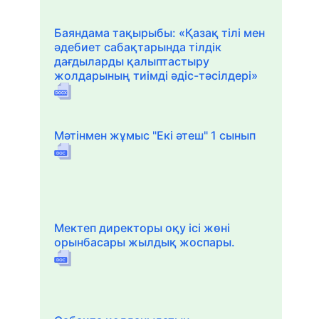
Баяндама тақырыбы: «Қазақ тілі мен
әдебиет сабақтарында тілдік
дағдыларды қалыптастыру
жолдарының тиімді әдіс-тәсілдері»
Мәтінмен жұмыс "Екі әтеш" 1 сынып
Мектеп директоры оқу ісі жөні
орынбасары жылдық жоспары.