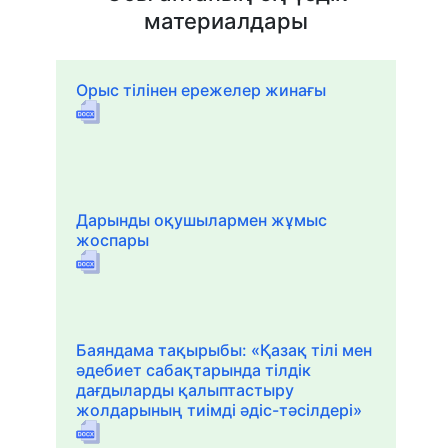
материалдары
Орыс тілінен ережелер жинағы
Дарынды оқушылармен жұмыс
жоспары
Баяндама тақырыбы: «Қазақ тілі мен
әдебиет сабақтарында тілдік
дағдыларды қалыптастыру
жолдарының тиімді әдіс-тәсілдері»