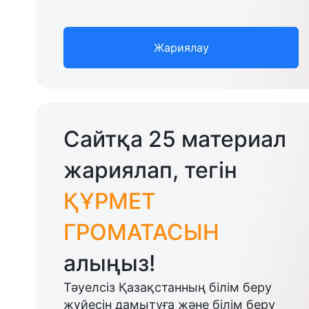
Жариялау
Сайтқа 25 материал
жариялап, тегін
ҚҰРМЕТ
ГРОМАТАСЫН
алыңыз!
Тәуелсіз Қазақстанның білім беру
жүйесін дамытуға және білім беру