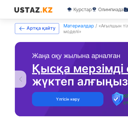
Курстар
Олимпиада
Материалдар
/
«Ағылшын ті
Артқа қайту
моделі»
Жаңа оқу жылына арналған
Қысқа мерзімді
жүктеп алғыңыз
Қ
Үлгісін көру
с