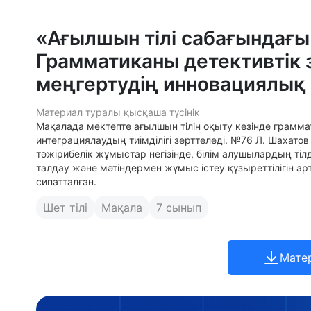
«Ағылшын тілі сабағындағы к
Грамматиканы детективтік
меңгертудің инновациялық
Материал туралы қысқаша түсінік
Мақалада мектепте ағылшын тілін оқыту кезінде грамм
интеграциялаудың тиімділігі зерттеледі. №76 Л. Шахато
тәжірибелік жұмыстар негізінде, білім алушылардың ті
талдау және мәтіндермен жұмыс істеу құзыреттілігін ар
сипатталған.
Шет тілі
Мақала
7 сынып
Мате