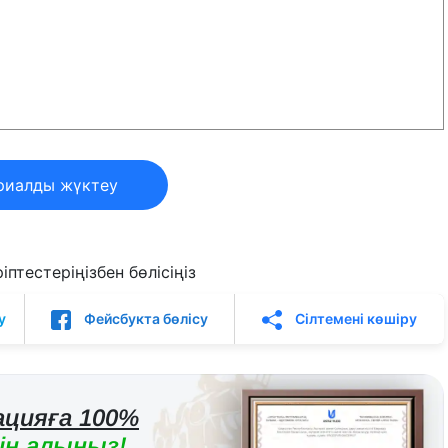
риалды жүктеу
птестеріңізбен бөлісіңіз
у
Фейсбукта бөлісу
Сілтемені көшіру
цияға 100%
н алыңыз!