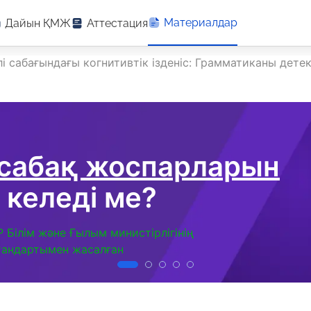
Материалдар
Дайын ҚМЖ
Аттестация
лі сабағындағы когнитивтік ізденіс: Грамматиканы дет
 сабақ жоспарларын
 келеді ме?
Р Білім және Ғылым министірлігінің
тандартымен жасалған