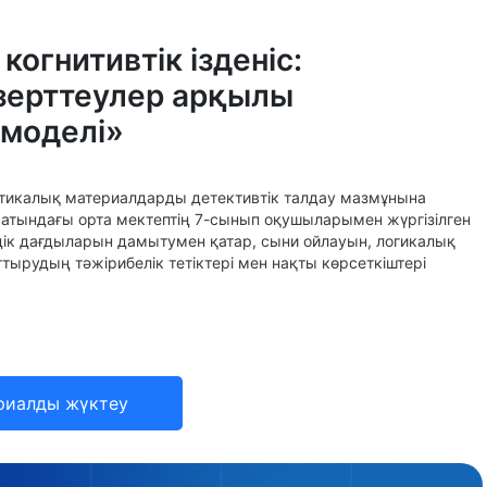
огнитивтік ізденіс:
 зерттеулер арқылы
 моделі»
атикалық материалдарды детективтік талдау мазмұнына
в атындағы орта мектептің 7-сынып оқушыларымен жүргізілген
лдік дағдыларын дамытумен қатар, сыни ойлауын, логикалық
ттырудың тәжірибелік тетіктері мен нақты көрсеткіштері
риалды жүктеу