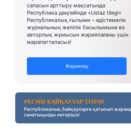
сапасын арттыру мақсатында
Республика деңгейінде «Ustaz tilegi»
Республикалық ғылыми – әдістемелік
журналының желілік басылымына өз
авторлық жұмысын жариялағаны үшін
марапатталасыз!
Жариялау
РЕСМИ БАЙҚАУЛАР ТІЗІМІ
Республикалық байқауларға қатысып жарам
санатыңызды көтеріңіз!