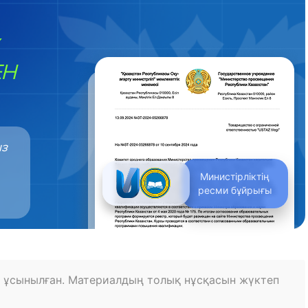
ЕН
ыз
Министірліктің
ресми бұйрығы
 ұсынылған. Материалдың толық нұсқасын жүктеп