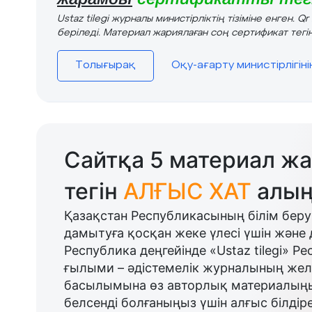
Ustaz tilegi журналы министірліктің тізіміне енген. Q
беріледі. Материал жариялаған соң сертификат тегін
Толығырақ
Оқу-ағарту министірлігін
Сайтқа 5 материал жа
тегін
АЛҒЫС ХАТ
алың
Қазақстан Республикасының білім беру
дамытуға қосқан жеке үлесі үшін және 
Республика деңгейінде «Ustaz tilegi» Р
ғылыми – әдістемелік журналының желі
басылымына өз авторлық материалыңыз
белсенді болғаныңыз үшін алғыс білдіре