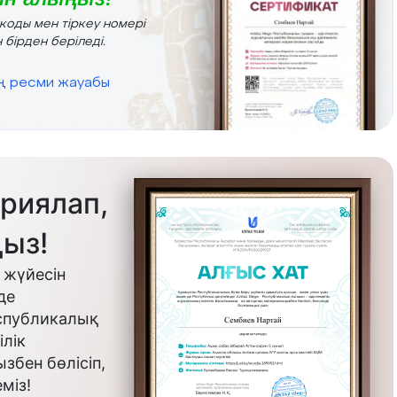
r коды мен тіркеу номері
 бірден беріледі.
ің ресми жауабы
риялап,
ыз!
 жүйесін
де
еспубликалық
лік
бен бөлісіп,
міз!