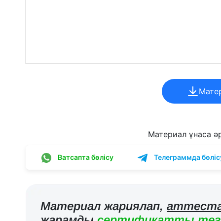
Мате
Материал ұнаса әрі
Ватсапта бөлісу
Телеграммда бөліс
Материал жариялап,
аттеста
жарамды
сертификатты тегі