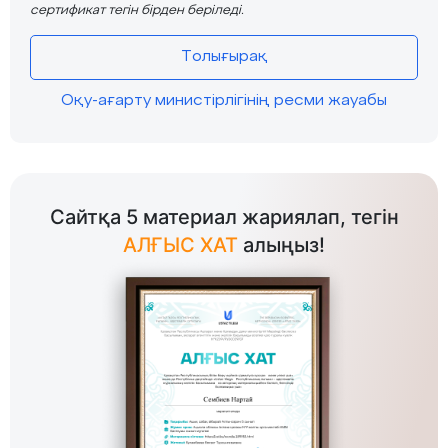
сертификат тегін бірден беріледі.
Толығырақ
Оқу-ағарту министірлігінің ресми жауабы
Сайтқа 5 материал жариялап, тегін
АЛҒЫС ХАТ
алыңыз!