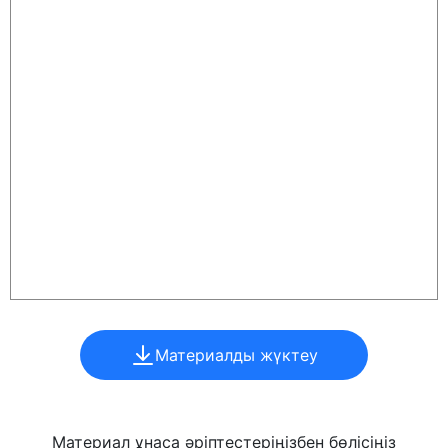
Материалды жүктеу
Материал ұнаса әріптестеріңізбен бөлісіңіз