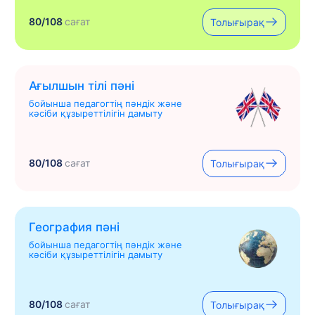
80/108
сағат
Толығырақ
Ағылшын тілі пәні
бойынша педагогтің пәндік және
кәсіби құзыреттілігін дамыту
80/108
сағат
Толығырақ
География пәні
бойынша педагогтің пәндік және
кәсіби құзыреттілігін дамыту
80/108
сағат
Толығырақ