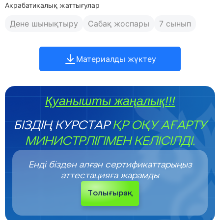
Акрабатикалық жаттығулар
Дене шынықтыру
Сабақ жоспары
7 сынып
Материалды жүктеу
Қуанышты жаңалық!!!
БІЗДІҢ КУРСТАР
ҚР ОҚУ АҒАРТУ
МИНИСТРЛІГІМЕН КЕЛІСІЛДІ.
Енді бізден алған сертификаттарыңыз
аттестацияға жарамды
Толығырақ