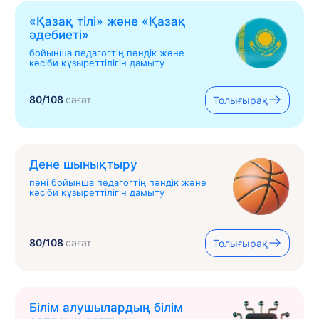
«Қазақ тілі» жəне «Қазақ
əдебиеті»
бойынша педагогтің пәндік және
кәсіби құзыреттілігін дамыту
80/108
сағат
Толығырақ
Дене шынықтыру
пәні бойынша педагогтің пәндік және
кәсіби құзыреттілігін дамыту
80/108
сағат
Толығырақ
Білім алушылардың білім