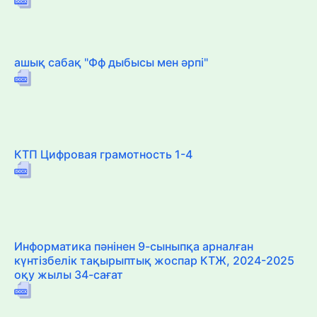
ашық сабақ "Фф дыбысы мен әрпі"
КТП Цифровая грамотность 1-4
Информатика пәнінен 9-сыныпқа арналған
күнтізбелік тақырыптық жоспар КТЖ, 2024-2025
оқу жылы 34-сағат