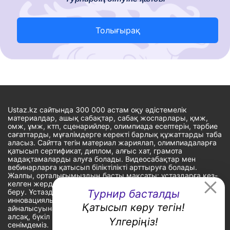
Толығырақ
Ustaz.kz сайтында 300 000 астам оқу әдістемелік
материалдар, ашық сабақтар, сабақ жоспарлары, қмж,
омж, ұмж, ктп, сценарийлер, олимпиада есептерін, тәрбие
сағаттарды, мұғалімдерге керекті барлық құжаттарды таба
аласыз. Сайтта тегін материал жариялап, олимпиадаларға
қатысып сертификат, диплом, алғыс хат, грамота
мадақтамаларды алуға болады. Видеосабақтар мен
вебинарларға қатысып біліктілікті арттыруға болады.
Жалпы, орталығымыздың басты мақсаты: ұстаздарға кез-
келген жерде, кез-келген уақытта білім алуына мүмкіндік
беру. Ұстаздардың барлық өзекті мәселелеріне
Турнир басталды
инновациялық шешім тауып, шығармашылық жұмыспен
Қатысып көру тегін!
айналысуына уақыт сыйлау. «Ұстаздарға сапалы білім бере
алсақ, бүкіл Қазақ еліне білім бере аламыз» - деген
Үлгеріңіз!
сенімдеміз.