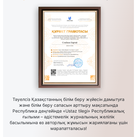
Тәуелсіз Қазақстанның білім беру жүйесін дамытуға
және білім беру сапасын арттыру мақсатында
Республика деңгейінде «Ustaz tilegi» Республикалық
ғылыми – әдістемелік журналының желілік
басылымына өз авторлық жұмысын жариялағаны үшін
марапатталасыз!