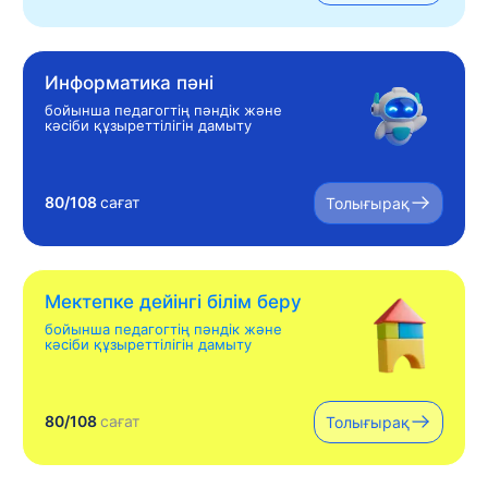
Информатика пәні
бойынша педагогтің пәндік және
кәсіби құзыреттілігін дамыту
80/108
сағат
Толығырақ
Мектепке дейінгі білім беру
бойынша педагогтің пәндік және
кәсіби құзыреттілігін дамыту
80/108
сағат
Толығырақ