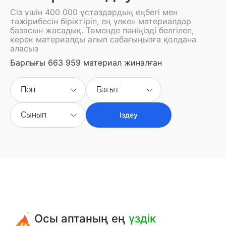
Сіз үшін 400 000 ұстаздардың еңбегі мен
тәжірибесін біріктіріп, ең үлкен материалдар
базасын жасадық. Төменде пәніңізді белгілеп,
керек материалды алып сабағыңызға қолдана
аласыз
Барлығы 663 959 материал жиналған
Пән
Бағыт
Сынып
Іздеу
Осы аптаның ең
үздік