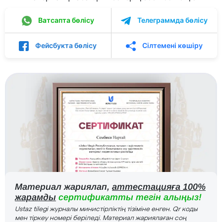
Ватсапта бөлісу
Телеграммда бөлісу
Фейсбукта бөлісу
Сілтемені көшіру
Материал жариялап,
аттестацияға 100%
жарамды
сертификатты тегін алыңыз!
Ustaz tilegi журналы министірліктің тізіміне енген. Qr коды
мен тіркеу номері беріледі. Материал жариялаған соң