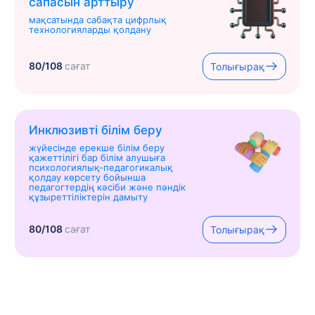
сапасын арттыру
мақсатында сабақта цифрлық
технологияларды қолдану
80/108
сағат
Толығырақ
Инклюзивті білім беру
жүйесінде ерекше білім беру
қажеттілігі бар білім алушыға
психологиялық-педагогикалық
қолдау көрсету бойынша
педагогтердің кәсіби және пәндік
құзыреттіліктерін дамыту
80/108
сағат
Толығырақ