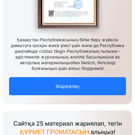
Қазақстан Республикасының білім беру жүйесін
дамытуға қосқан жеке үлесі үшін және де Республика
деңгейінде «Ustaz tilegi» Республикалық ғылыми –
әдістемелік журналының желілік басылымына өз
авторлық материалыңызбен бөлісіп, белсенді
болғаныңыз үшін алғыс білдіреміз!
Жариялау
Сайтқа 25 материал жариялап, тегін
ҚҰРМЕТ ГРОМАТАСЫН
алыңыз!