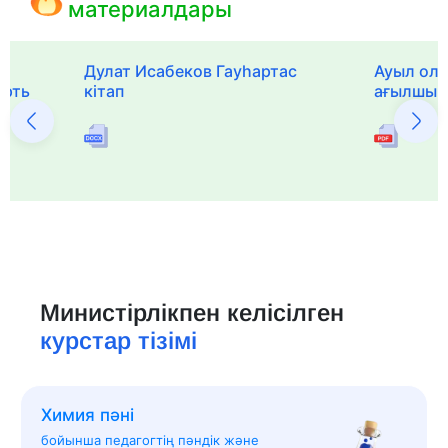
материалдары
Дулат Исабеков Гауһартас
Ауыл оли
ерть
кітап
ағылшын 
Министірлікпен келісілген
курстар тізімі
Химия пәні
бойынша педагогтің пәндік және