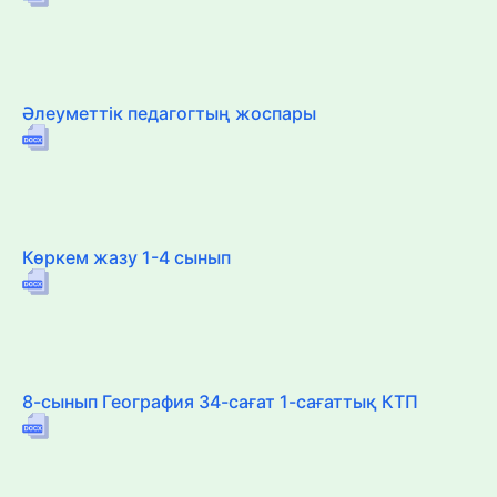
Әлеуметтік педагогтың жоспары
Көркем жазу 1-4 сынып
8-сынып География 34-сағат 1-сағаттық КТП