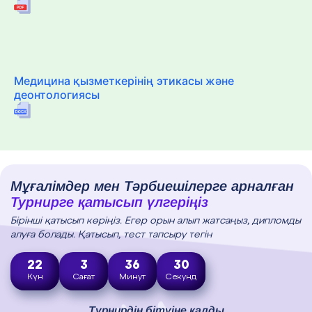
Медицина қызметкерінің этикасы және
деонтологиясы
Мұғалімдер мен Тәрбиешілерге арналған
Турнирге қатысып үлгеріңіз
Бірінші қатысып көріңіз. Егер орын алып жатсаңыз, дипломды
алуға болады. Қатысып, тест тапсыру тегін
22
3
36
29
Күн
Сағат
Минут
Секунд
Турнирдің бітуіне қалды