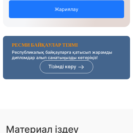
Жариялау
РЕСМИ БАЙҚАУЛАР ТІЗІМІ
Республикалық байқауларға қатысып жарамды
дипломдар алып санатыңызды көтеріңіз!
Тізімді көру
Материал іздеу