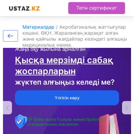
Тегін сертификат
алу
Материалдар
/
Акробатикалық жаттығулар
кешені. ӨҚН. Жараланған,жарақат алған
және қайғылы жағдайлар кезіндегі алғашқы
медициналық көмек.
Жаңа оқу жылына арналған
Қысқа мерзімді сабақ
жоспарларын
жүктеп алғыңыз келеді ме?
Үлгісін көру
ҚР Білім және Ғылым министірлігінің
стандартымен жасалған