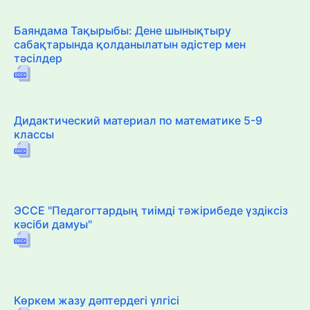
Баяндама Тақырыбы: Дене шынықтыру
сабақтарында қолданылатын әдістер мен
тәсілдер
Дидактический материал по математике 5-9
классы
ЭССЕ "Педагогтардың тиімді тәжірибеде үздіксіз
кәсіби дамуы"
Көркем жазу дәптердегі үлгісі