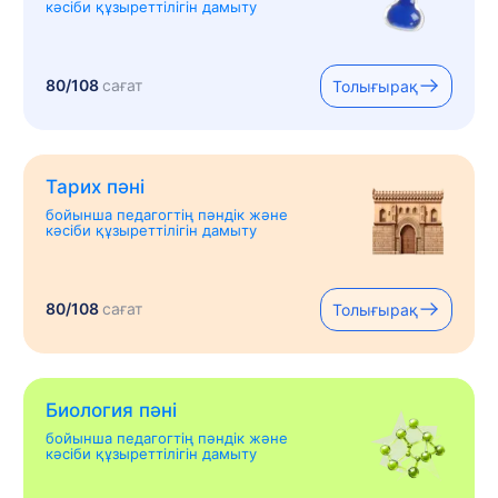
кәсіби құзыреттілігін дамыту
80/108
сағат
Толығырақ
Тарих пәні
бойынша педагогтің пәндік және
кәсіби құзыреттілігін дамыту
80/108
сағат
Толығырақ
Биология пәні
бойынша педагогтің пәндік және
кәсіби құзыреттілігін дамыту