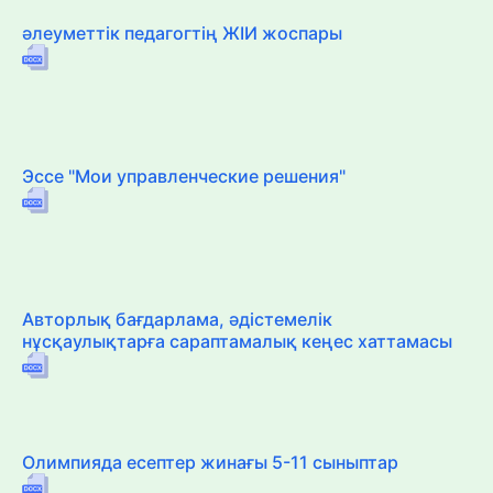
әлеуметтік педагогтің ЖІИ жоспары
Эссе "Мои управленческие решения"
Авторлық бағдарлама, әдістемелік
нұсқаулықтарға сараптамалық кеңес хаттамасы
Олимпияда есептер жинағы 5-11 сыныптар