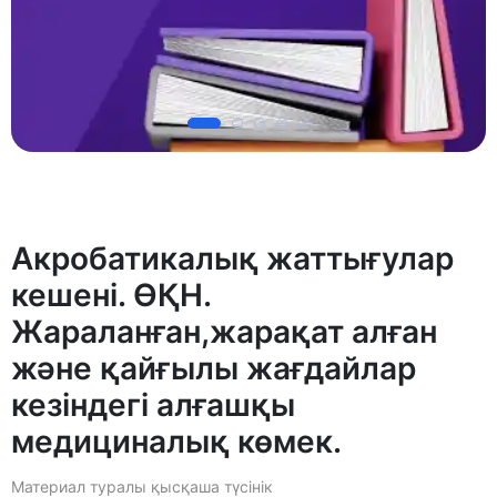
Акробатикалық жаттығулар
кешені. ӨҚН.
Жараланған,жарақат алған
және қайғылы жағдайлар
кезіндегі алғашқы
медициналық көмек.
Материал туралы қысқаша түсінік