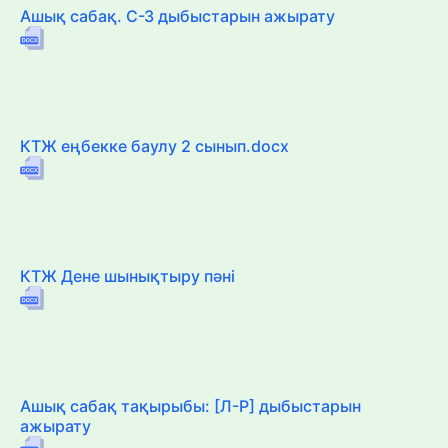
Ашық сабақ. С-З дыбыстарын ажырату
КТЖ еңбекке баулу 2 сынып.docx
КТЖ Дене шынықтыру пәні
Ашық сабақ тақырыбы: [Л-Р] дыбыстарын
ажырату