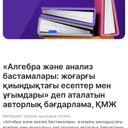
«Алгебра және анализ
бастамалары: жоғарғы
қиындықтағы есептер мен
ұғымдары» деп аталатын
авторлық бағдарлама, ҚМЖ
Материал туралы қысқаша түсінік
«Алгебра және анализ бастамалары: жоғарғы қиындықтағы
есептер мен ұғымдары» деп аталатын авторлық бағдарлама