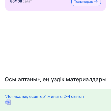
80/108
сағат
Толығырақ
Осы аптаның ең үздік материалдары
"Логикалық есептер" жинағы 2-4 сынып