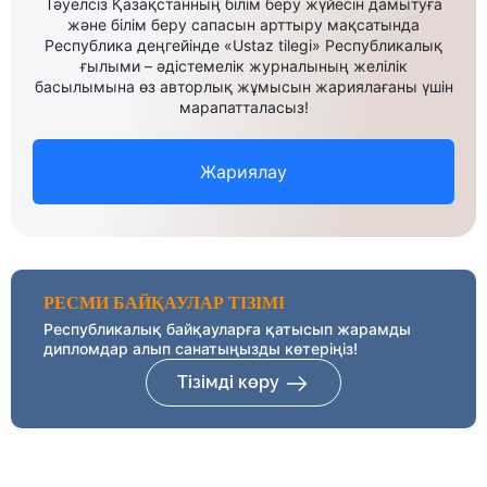
Тәуелсіз Қазақстанның білім беру жүйесін дамытуға
және білім беру сапасын арттыру мақсатында
Республика деңгейінде «Ustaz tilegi» Республикалық
ғылыми – әдістемелік журналының желілік
басылымына өз авторлық жұмысын жариялағаны үшін
марапатталасыз!
Жариялау
РЕСМИ БАЙҚАУЛАР ТІЗІМІ
Республикалық байқауларға қатысып жарамды
дипломдар алып санатыңызды көтеріңіз!
Тізімді көру