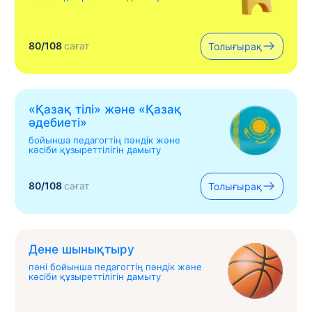
80/108
сағат
Толығырақ
«Қазақ тілі» жəне «Қазақ
əдебиеті»
бойынша педагогтің пәндік және
кәсіби құзыреттілігін дамыту
80/108
сағат
Толығырақ
Дене шынықтыру
пәні бойынша педагогтің пәндік және
кәсіби құзыреттілігін дамыту