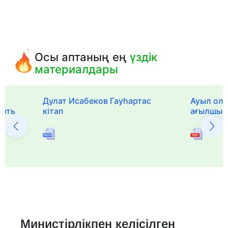
Осы аптаның ең
үздік
материалдары
Дулат Исабеков Гауһартас
Ауыл оли
ерть
кітап
ағылшын 
Министірлікпен келісілген