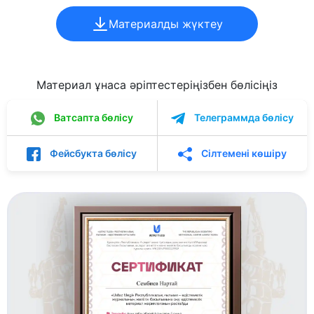
Материалды жүктеу
Материал ұнаса әріптестеріңізбен бөлісіңіз
Ватсапта бөлісу
Телеграммда бөлісу
Фейсбукта бөлісу
Сілтемені көшіру