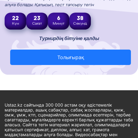
алуға болады. Қатысып, тест тапсыру тегін
22
23
6
37
Күн
Сағат
Минут
Секунд
Турнирдің бітуіне қалды
Толығырақ
Ustaz.kz сайтында 300 000 астам оқу әдістемелік
материалдар, ашық сабақтар, сабақ жоспарлары, қмж,
омж, ұмж, ктп, сценарийлер, олимпиада есептерін, тәрбие
сағаттарды, мұғалімдерге керекті барлық құжаттарды таба
аласыз. Сайтта тегін материал жариялап, олимпиадаларға
қатысып сертификат, диплом, алғыс хат, грамота
мадақтамаларды алуға болады. Видеосабақтар мен