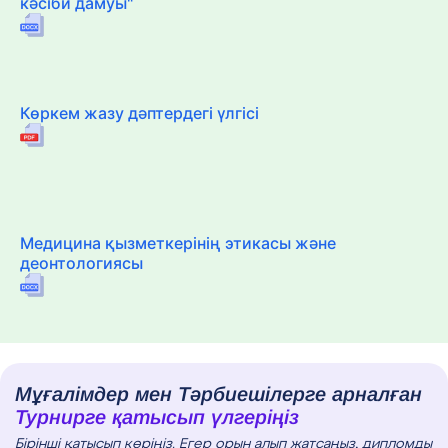
кәсіби дамуы"
Көркем жазу дәптердегі үлгісі
Медицина қызметкерінің этикасы және
деонтологиясы
Мұғалімдер мен Тәрбиешілерге арналған
Турнирге қатысып үлгеріңіз
Бірінші қатысып көріңіз. Егер орын алып жатсаңыз, дипломды