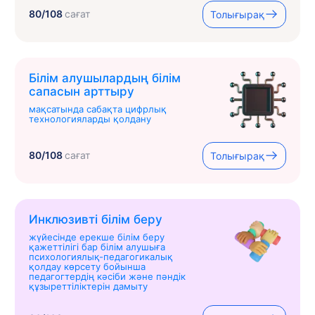
80/108
сағат
Толығырақ
Білім алушылардың білім
сапасын арттыру
мақсатында сабақта цифрлық
технологияларды қолдану
80/108
сағат
Толығырақ
Инклюзивті білім беру
жүйесінде ерекше білім беру
қажеттілігі бар білім алушыға
психологиялық-педагогикалық
қолдау көрсету бойынша
педагогтердің кәсіби және пәндік
құзыреттіліктерін дамыту