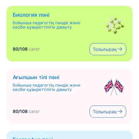
Биология пәні
бойынша педагогтің пәндік және
кәсіби құзыреттілігін дамыту
80/108
сағат
Толығырақ
Ағылшын тілі пәні
бойынша педагогтің пәндік және
кәсіби құзыреттілігін дамыту
80/108
сағат
Толығырақ