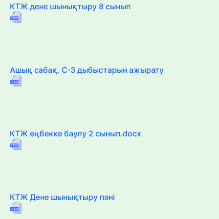
КТЖ дене шынықтыру 8 сынып
Ашық сабақ. С-З дыбыстарын ажырату
КТЖ еңбекке баулу 2 сынып.docx
КТЖ Дене шынықтыру пәні