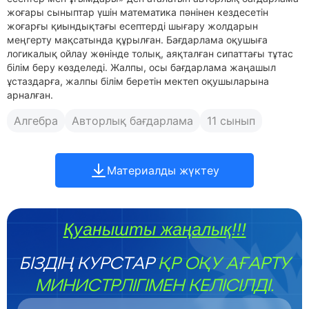
жоғары сыныптар үшін математика пәнінен кездесетін
жоғарғы қиындықтағы есептерді шығару жолдарын
меңгерту мақсатында құрылған. Бағдарлама оқушыға
логикалық ойлау жөнінде толық, аяқталған сипаттағы тұтас
білім беру көзделеді. Жалпы, осы бағдарлама жаңашыл
ұстаздарға, жалпы білім беретін мектеп оқушыларына
арналған.
Алгебра
Авторлық бағдарлама
11 сынып
Материалды жүктеу
Қуанышты жаңалық!!!
БІЗДІҢ КУРСТАР
ҚР ОҚУ АҒАРТУ
МИНИСТРЛІГІМЕН КЕЛІСІЛДІ.