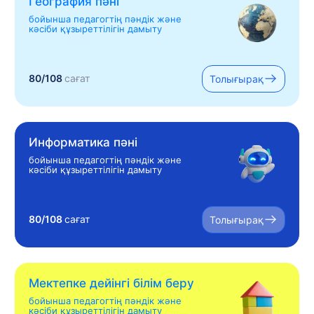
География пәні
бойынша педагогтің пәндік және
кәсіби құзыреттілігін дамыту
80/108
сағат
Толығырақ
Информатика пәні
бойынша педагогтің пәндік және
кәсіби құзыреттілігін дамыту
80/108
сағат
Толығырақ
Мектепке дейінгі білім беру
бойынша педагогтің пәндік және
кәсіби құзыреттілігін дамыту