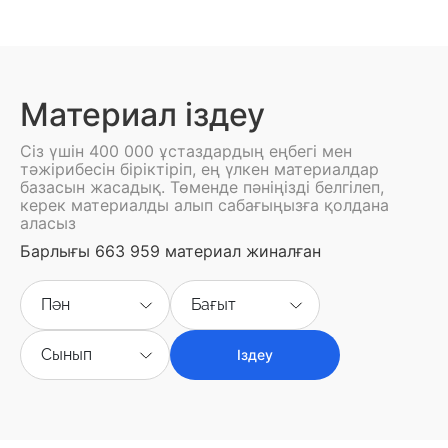
Материал іздеу
Сіз үшін 400 000 ұстаздардың еңбегі мен
тәжірибесін біріктіріп, ең үлкен материалдар
базасын жасадық. Төменде пәніңізді белгілеп,
керек материалды алып сабағыңызға қолдана
аласыз
Барлығы 663 959 материал жиналған
Пән
Бағыт
Сынып
Іздеу