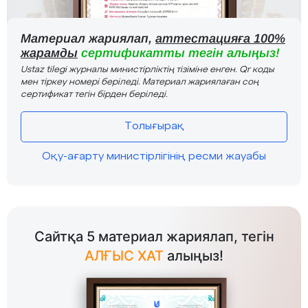
Материал жариялап,
аттестацияға 100%
жарамды
сертификатты тегін алыңыз!
Ustaz tilegi журналы министірліктің тізіміне енген. Qr коды
мен тіркеу номері беріледі. Материал жариялаған соң
сертификат тегін бірден беріледі.
Толығырақ
Оқу-ағарту министірлігінің ресми жауабы
Сайтқа 5 материал жариялап, тегін
АЛҒЫС ХАТ
алыңыз!