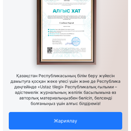
Қазақстан Республикасының білім беру жүйесін
дамытуға қосқан жеке үлесі үшін және де Республика
деңгейінде «Ustaz tilegi» Республикалық ғылыми –
әдістемелік журналының желілік басылымына өз
авторлық материалыңызбен бөлісіп, белсенді
болғаныңыз үшін алғыс білдіреміз!
Жариялау