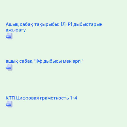
Ашық сабақ тақырыбы: [Л-Р] дыбыстарын
ажырату
ашық сабақ "Фф дыбысы мен әрпі"
КТП Цифровая грамотность 1-4