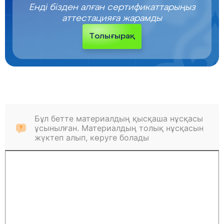
Енді бізден алған сертификаттарыңыз
аттестацияға жарамды
Толығырақ
Бұл бетте материалдың қысқаша нұсқасы
ұсынылған. Материалдың толық нұсқасын
жүктеп алып, көруге болады