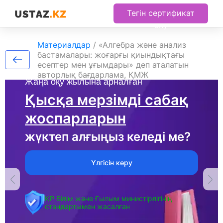
Тегін сертификат
алу
Материалдар
/
«Алгебра және анализ
бастамалары: жоғарғы қиындықтағы
есептер мен ұғымдары» деп аталатын
авторлық бағдарлама, ҚМЖ
Жаңа оқу жылына арналған
Қысқа мерзімді сабақ
жоспарларын
жүктеп алғыңыз келеді ме?
Үлгісін көру
ҚР Білім және Ғылым министірлігінің
стандартымен жасалған