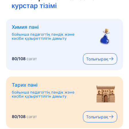
курстар тізімі
Химия пәні
бойынша педагогтің пәндік және
кәсіби құзыреттілігін дамыту
80/108
сағат
Толығырақ
Тарих пәні
бойынша педагогтің пәндік және
кәсіби құзыреттілігін дамыту
80/108
сағат
Толығырақ