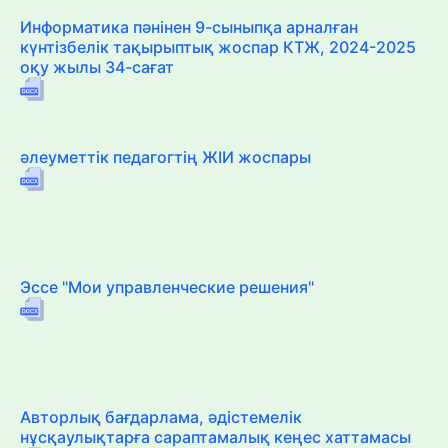
Информатика пәнінен 9-сыныпқа арналған
күнтізбелік тақырыптық жоспар КТЖ, 2024-2025
оқу жылы 34-сағат
әлеуметтік педагогтің ЖІИ жоспары
Эссе "Мои управленческие решения"
Авторлық бағдарлама, әдістемелік
нұсқаулықтарға сараптамалық кеңес хаттамасы