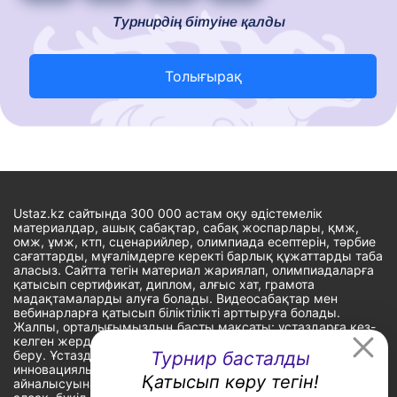
Турнирдің бітуіне қалды
Толығырақ
Ustaz.kz сайтында 300 000 астам оқу әдістемелік
материалдар, ашық сабақтар, сабақ жоспарлары, қмж,
омж, ұмж, ктп, сценарийлер, олимпиада есептерін, тәрбие
сағаттарды, мұғалімдерге керекті барлық құжаттарды таба
аласыз. Сайтта тегін материал жариялап, олимпиадаларға
қатысып сертификат, диплом, алғыс хат, грамота
мадақтамаларды алуға болады. Видеосабақтар мен
вебинарларға қатысып біліктілікті арттыруға болады.
Жалпы, орталығымыздың басты мақсаты: ұстаздарға кез-
келген жерде, кез-келген уақытта білім алуына мүмкіндік
беру. Ұстаздардың барлық өзекті мәселелеріне
Турнир басталды
инновациялық шешім тауып, шығармашылық жұмыспен
Қатысып көру тегін!
айналысуына уақыт сыйлау. «Ұстаздарға сапалы білім бере