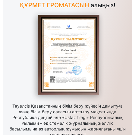
ҚҰРМЕТ ГРОМАТАСЫН
алыңыз!
Тәуелсіз Қазақстанның білім беру жүйесін дамытуға
және білім беру сапасын арттыру мақсатында
Республика деңгейінде «Ustaz tilegi» Республикалық
ғылыми – әдістемелік журналының желілік
басылымына өз авторлық жұмысын жариялағаны үшін
марапатталасыз!