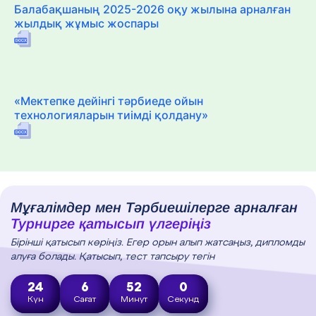
Балабақшаның 2025-2026 оқу жылына арналған
жылдық жұмыс жоспары
«Мектепке дейінгі тәрбиеде ойын
технологияларын тиімді қолдану»
Мұғалімдер мен Тәрбиешілерге арналған
Турнирге қатысып үлгеріңіз
Бірінші қатысып көріңіз. Егер орын алып жатсаңыз, дипломды
алуға болады. Қатысып, тест тапсыру тегін
24
6
51
59
Күн
Сағат
Минут
Секунд