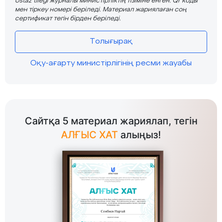
Ustaz tilegi журналы министірліктің тізіміне енген. Qr коды
мен тіркеу номері беріледі. Материал жариялаған соң
сертификат тегін бірден беріледі.
Толығырақ
Оқу-ағарту министірлігінің ресми жауабы
Сайтқа 5 материал жариялап, тегін
АЛҒЫС ХАТ
алыңыз!