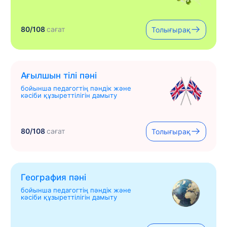
80/108
сағат
Толығырақ
Ағылшын тілі пәні
бойынша педагогтің пәндік және
кәсіби құзыреттілігін дамыту
80/108
сағат
Толығырақ
География пәні
бойынша педагогтің пәндік және
кәсіби құзыреттілігін дамыту