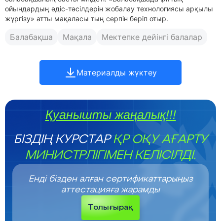
ойындардың әдіс-тәсілдерін жобалау технологиясы арқылы
жүргізу» атты мақаласы тың серпін беріп отыр.
Балабақша
Мақала
Мектепке дейінгі балалар
Материалды жүктеу
Қуанышты жаңалық!!!
БІЗДІҢ КУРСТАР
ҚР ОҚУ АҒАРТУ
МИНИСТРЛІГІМЕН КЕЛІСІЛДІ.
Енді бізден алған сертификаттарыңыз
аттестацияға жарамды
Толығырақ