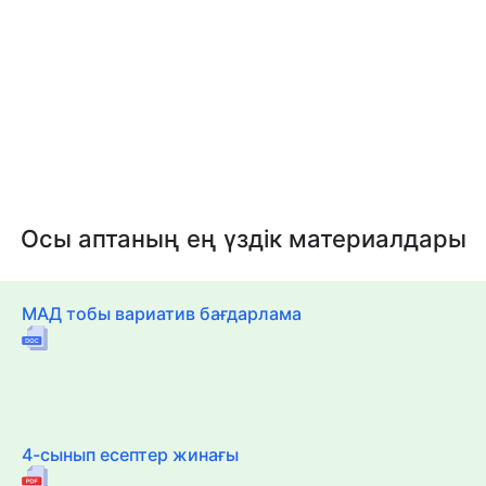
Осы аптаның ең үздік материалдары
МАД тобы вариатив бағдарлама
4-сынып есептер жинағы