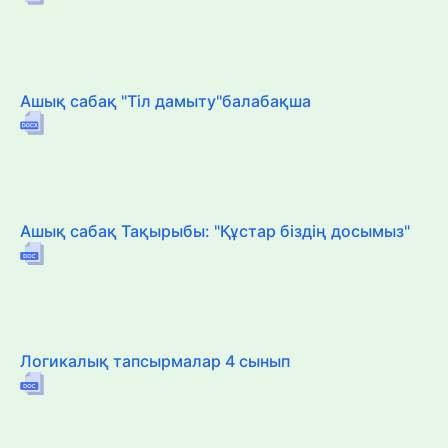
Ашық сабақ "Тіл дамыту"балабақша
Ашық сабақ Тақырыбы: "Құстар біздің досымыз"
Логикалық тапсырмалар 4 сынып