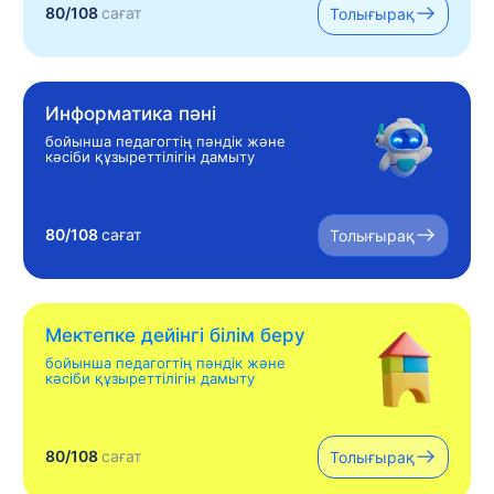
80/108
сағат
Толығырақ
Информатика пәні
бойынша педагогтің пәндік және
кәсіби құзыреттілігін дамыту
80/108
сағат
Толығырақ
Мектепке дейінгі білім беру
бойынша педагогтің пәндік және
кәсіби құзыреттілігін дамыту
80/108
сағат
Толығырақ