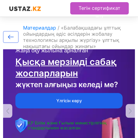
Тегін сертификат
алу
Материалдар
/
«Балабақшадағы ұлттық
ойындардың әдіс әсілдерін жобалау
технологиясы арқылы жүргізу» ұлттық
нақыштағы ойындар жинағы»
Жаңа оқу жылына арналған
Қысқа мерзімді сабақ
жоспарларын
жүктеп алғыңыз келеді ме?
Үлгісін көру
ҚР Білім және Ғылым министірлігінің
стандартымен жасалған