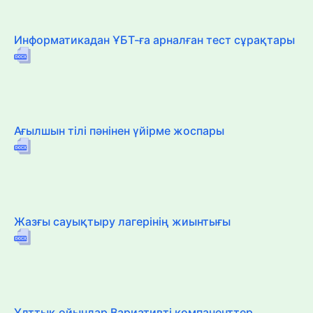
Информатикадан ҰБТ-ға арналған тест сұрақтары
Ағылшын тілі пәнінен үйірме жоспары
Жазғы сауықтыру лагерінің жиынтығы
Ұлттық ойындар Вариативті компаненттер