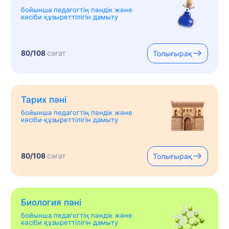
бойынша педагогтің пәндік және
кәсіби құзыреттілігін дамыту
80/108
сағат
Толығырақ
Тарих пәні
бойынша педагогтің пәндік және
кәсіби құзыреттілігін дамыту
80/108
сағат
Толығырақ
Биология пәні
бойынша педагогтің пәндік және
кәсіби құзыреттілігін дамыту