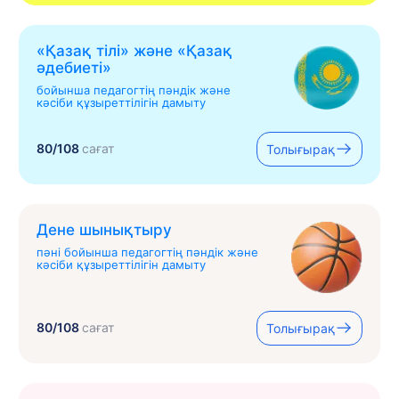
«Қазақ тілі» жəне «Қазақ
əдебиеті»
бойынша педагогтің пәндік және
кәсіби құзыреттілігін дамыту
80/108
сағат
Толығырақ
Дене шынықтыру
пәні бойынша педагогтің пәндік және
кәсіби құзыреттілігін дамыту
80/108
сағат
Толығырақ