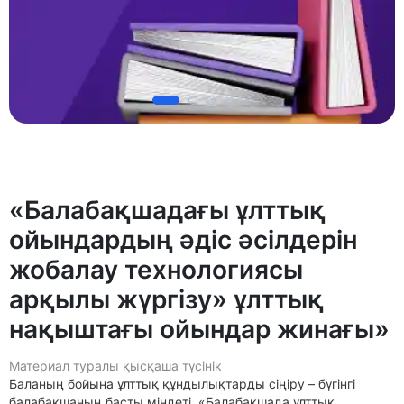
«Балабақшадағы ұлттық
ойындардың әдіс әсілдерін
жобалау технологиясы
арқылы жүргізу» ұлттық
нақыштағы ойындар жинағы»
Материал туралы қысқаша түсінік
Баланың бойына ұлттық құндылықтарды сіңіру – бүгінгі
балабақшаның басты міндеті. «Балабақшада ұлттық