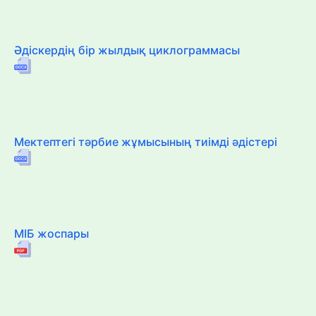
Әдіскердің бір жылдық циклограммасы
Мектептегі тәрбие жұмысының тиімді әдістері
МІБ жоспары