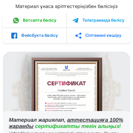
Материал ұнаса әріптестеріңізбен бөлісіңіз
Ватсапта бөлісу
Телеграммда бөлісу
Фейсбукта бөлісу
Сілтемені көшіру
Материал жариялап,
аттестацияға 100%
жарамды
сертификатты тегін алыңыз!