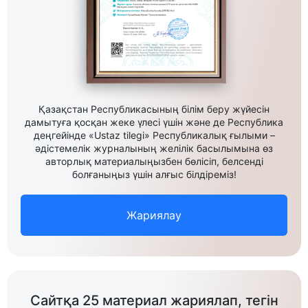
Қазақстан Республикасының білім беру жүйесін
дамытуға қосқан жеке үлесі үшін және де Республика
деңгейінде «Ustaz tilegi» Республикалық ғылыми –
әдістемелік журналының желілік басылымына өз
авторлық материалыңызбен бөлісіп, белсенді
болғаныңыз үшін алғыс білдіреміз!
Жариялау
Сайтқа 25 материал жариялап, тегін