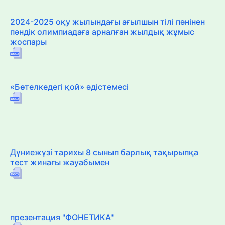
2024-2025 оқу жылындағы ағылшын тілі пәнінен
пәндік олимпиадаға арналған жылдық жұмыс
жоспары
«Бөтелкедегі қой» әдістемесі
Дүниежүзі тарихы 8 сынып барлық тақырыпқа
тест жинағы жауабымен
презентация "ФОНЕТИКА"