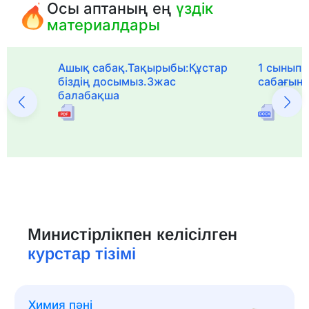
Осы аптаның ең
үздік
материалдары
Ашық сабақ.Тақырыбы:Құстар
1 сыныпқа
біздің досымыз.3жас
сабағын
балабақша
Министірлікпен келісілген
курстар тізімі
Химия пәні