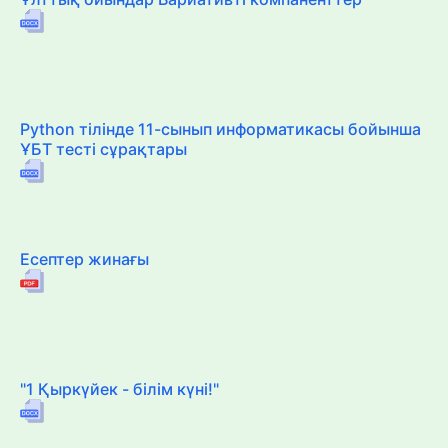
Python тілінде 11-сынып информатикасы бойынша
ҰБТ тесті сұрақтары
Есептер жинағы
"1 Қыркүйек - білім күні!"