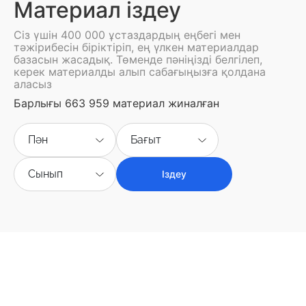
Материал іздеу
Сіз үшін 400 000 ұстаздардың еңбегі мен
тәжірибесін біріктіріп, ең үлкен материалдар
базасын жасадық. Төменде пәніңізді белгілеп,
керек материалды алып сабағыңызға қолдана
аласыз
Барлығы 663 959 материал жиналған
Пән
Бағыт
Сынып
Іздеу