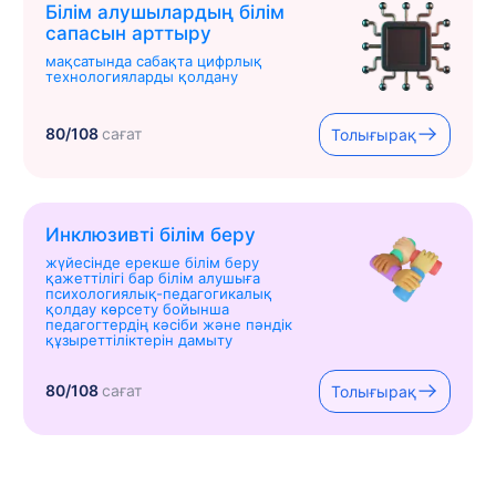
Білім алушылардың білім
сапасын арттыру
мақсатында сабақта цифрлық
технологияларды қолдану
80/108
сағат
Толығырақ
Инклюзивті білім беру
жүйесінде ерекше білім беру
қажеттілігі бар білім алушыға
психологиялық-педагогикалық
қолдау көрсету бойынша
педагогтердің кәсіби және пәндік
құзыреттіліктерін дамыту
80/108
сағат
Толығырақ