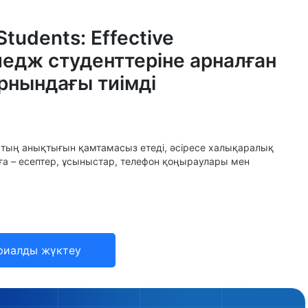
Students: Effective
ледж студенттеріне арналған
рнындағы тиімді
стың анықтығын қамтамасыз етеді, әсіресе халықаралық
а – есептер, ұсыныстар, телефон қоңыраулары мен
риалды жүктеу