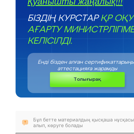
Қуанышты жаңалық!!!
БІЗДІҢ КУРСТАР
ҚР ОҚУ
АҒАРТУ МИНИСТРЛІГІМ
КЕЛІСІЛДІ.
Енді бізден алған сертификаттарың
аттестацияға жарамды
Толығырақ
Бұл бетте материалдың қысқаша нұсқасы
алып, көруге болады