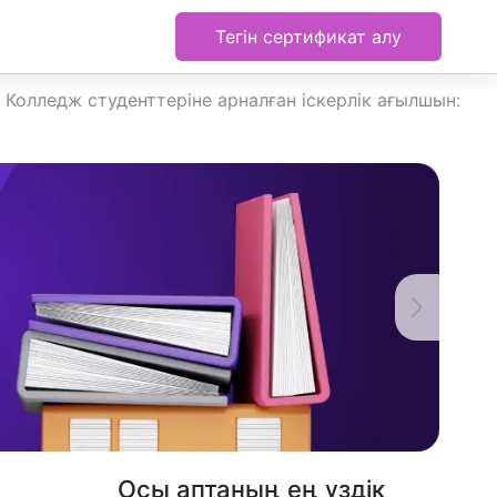
Тегін сертификат алу
ork Колледж студенттеріне арналған іскерлік ағылшын:
Осы аптаның ең үздік