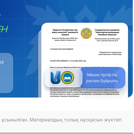
ЕН
ыз
Министірліктің
ресми бұйрығы
 ұсынылған. Материалдың толық нұсқасын жүктеп