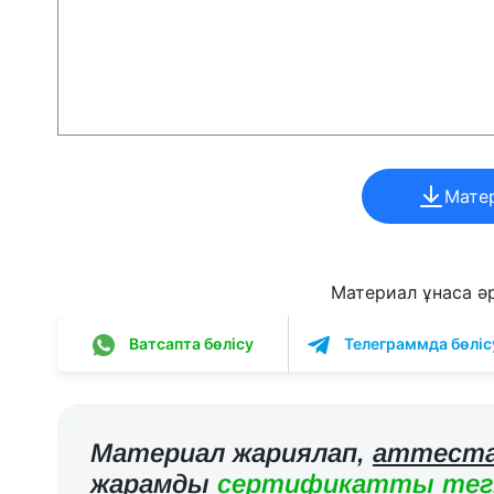
Мате
Материал ұнаса әрі
Ватсапта бөлісу
Телеграммда бөліс
Материал жариялап,
аттеста
жарамды
сертификатты тегі