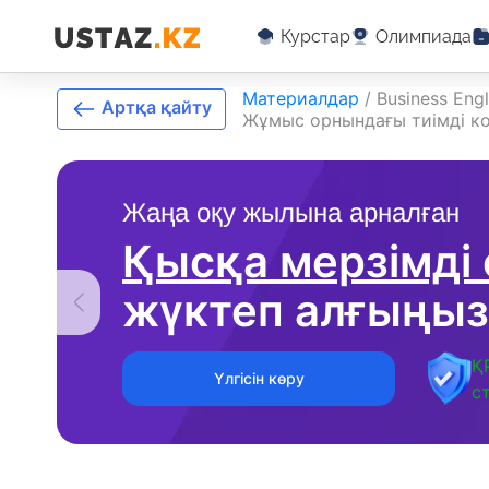
Курстар
Олимпиада
Материалдар
/
Business Eng
Артқа қайту
Жұмыс орнындағы тиімді к
Жаңа оқу жылына арналған
Қысқа мерзімді
жүктеп алғыңыз
Қ
Үлгісін көру
с