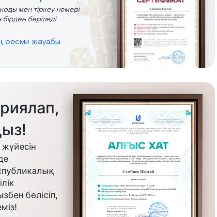
r коды мен тіркеу номері
 бірден беріледі.
ің ресми жауабы
риялап,
ыз!
 жүйесін
де
еспубликалық
лік
бен бөлісіп,
міз!