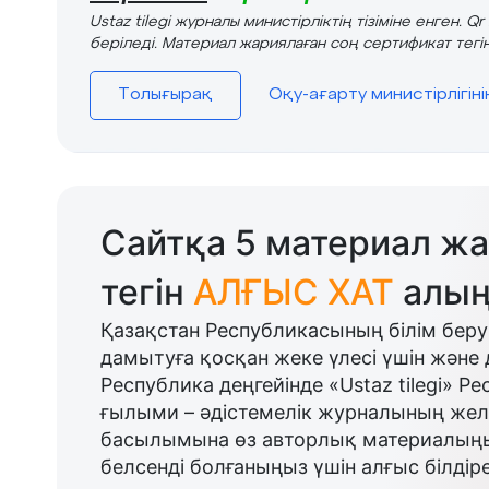
Ustaz tilegi журналы министірліктің тізіміне енген. Q
беріледі. Материал жариялаған соң сертификат тегін
Толығырақ
Оқу-ағарту министірлігін
Сайтқа 5 материал жа
тегін
АЛҒЫС ХАТ
алың
Қазақстан Республикасының білім беру
дамытуға қосқан жеке үлесі үшін және 
Республика деңгейінде «Ustaz tilegi» Р
ғылыми – әдістемелік журналының желі
басылымына өз авторлық материалыңыз
белсенді болғаныңыз үшін алғыс білдіре