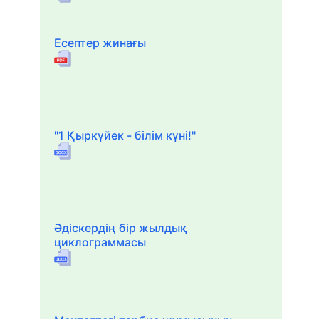
Есептер жинағы
"1 Қыркүйек - білім күні!"
Әдіскердің бір жылдық
циклограммасы