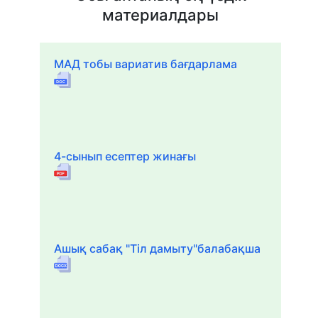
материалдары
МАД тобы вариатив бағдарлама
4-сынып есептер жинағы
Ашық сабақ "Тіл дамыту"балабақша