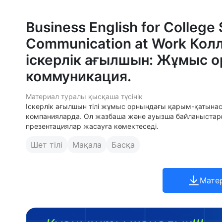
Business English for College 
Communication at Work Кол
іскерлік ағылшын: Жұмыс о
коммуникация.
Материал туралы қысқаша түсінік
Іскерлік ағылшын тілі жұмыс орнындағы қарым-қатына
компанияларда. Ол жазбаша және ауызша байланыстарғ
презентациялар жасауға көмектеседі.
Шет тілі
Мақала
Басқа
Мате