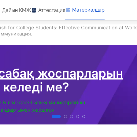
Материалдар
Дайын ҚМЖ
Аттестация
lish for College Students: Effective Communication at W
оммуникация.
 сабақ жоспарларын
 келеді ме?
Р Білім және Ғылым министірлігінің
тандартымен жасалған