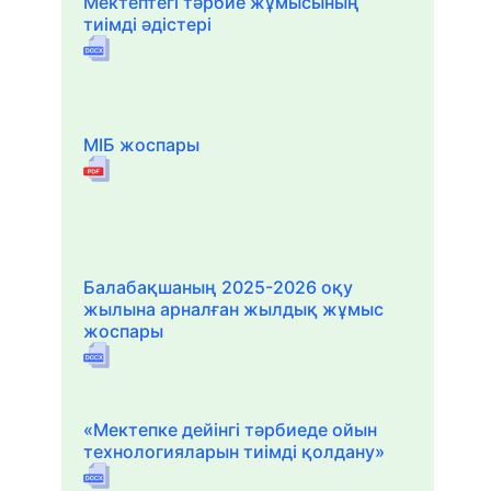
Мектептегі тәрбие жұмысының
тиімді әдістері
МІБ жоспары
Балабақшаның 2025-2026 оқу
жылына арналған жылдық жұмыс
жоспары
«Мектепке дейінгі тәрбиеде ойын
технологияларын тиімді қолдану»