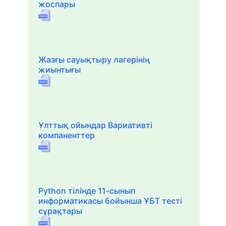
жоспары
Жазғы сауықтыру лагерінің
жиынтығы
Ұлттық ойындар Вариативті
компаненттер
Python тілінде 11-сынып
информатикасы бойынша ҰБТ тесті
сұрақтары