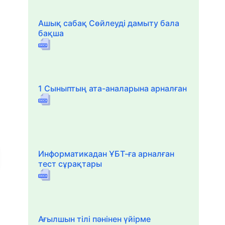
Ашық сабақ Сөйлеуді дамыту бала
бақша
1 Сыныптың ата-аналарына арналған
Информатикадан ҰБТ-ға арналған
тест сұрақтары
Ағылшын тілі пәнінен үйірме