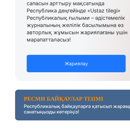
сапасын арттыру мақсатында
Республика деңгейінде «Ustaz tilegi»
Республикалық ғылыми – әдістемелік
журналының желілік басылымына өз
авторлық жұмысын жариялағаны үшін
марапатталасыз!
Жариялау
РЕСМИ БАЙҚАУЛАР ТІЗІМІ
Республикалық байқауларға қатысып жарам
санатыңызды көтеріңіз!