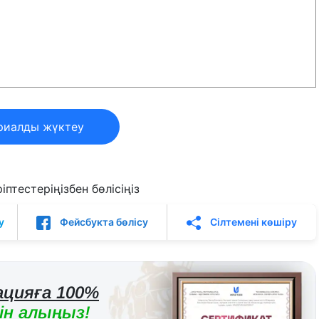
риалды жүктеу
птестеріңізбен бөлісіңіз
у
Фейсбукта бөлісу
Сілтемені көшіру
цияға 100%
н алыңыз!