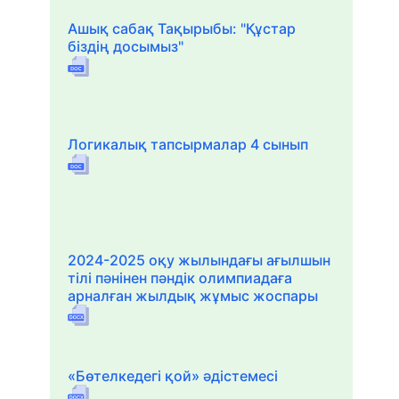
Ашық сабақ Тақырыбы: "Құстар
біздің досымыз"
Логикалық тапсырмалар 4 сынып
2024-2025 оқу жылындағы ағылшын
тілі пәнінен пәндік олимпиадаға
арналған жылдық жұмыс жоспары
«Бөтелкедегі қой» әдістемесі