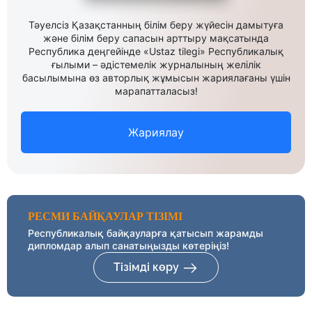
Тәуелсіз Қазақстанның білім беру жүйесін дамытуға
және білім беру сапасын арттыру мақсатында
Республика деңгейінде «Ustaz tilegi» Республикалық
ғылыми – әдістемелік журналының желілік
басылымына өз авторлық жұмысын жариялағаны үшін
марапатталасыз!
Жариялау
РЕСМИ БАЙҚАУЛАР ТІЗІМІ
Республикалық байқауларға қатысып жарамды
дипломдар алып санатыңызды көтеріңіз!
Тізімді көру