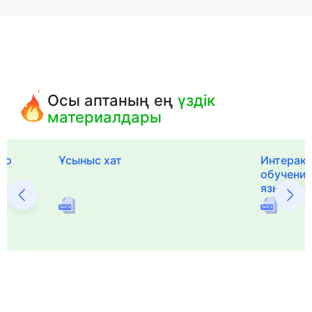
Осы аптаның ең
үздік
материалдары
го
Ұсыныс хат
Интерак
обучения
языка и 