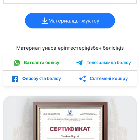
Материалды жүктеу
Материал ұнаса әріптестеріңізбен бөлісіңіз
Ватсапта бөлісу
Телеграммда бөлісу
Фейсбукта бөлісу
Сілтемені көшіру