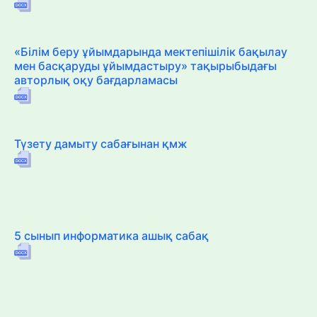
«Білім беру ұйымдарында мектепішілік бақылау
мен басқаруды ұйымдастыру» тақырыбыдағы
авторлық оқу бағдарламасы
Түзету дамыту сабағынан қмж
5 сынып информатика ашық сабақ