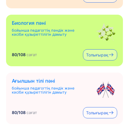
Биология пәні
бойынша педагогтің пәндік және
кәсіби құзыреттілігін дамыту
80/108
сағат
Толығырақ
Ағылшын тілі пәні
бойынша педагогтің пәндік және
кәсіби құзыреттілігін дамыту
80/108
сағат
Толығырақ