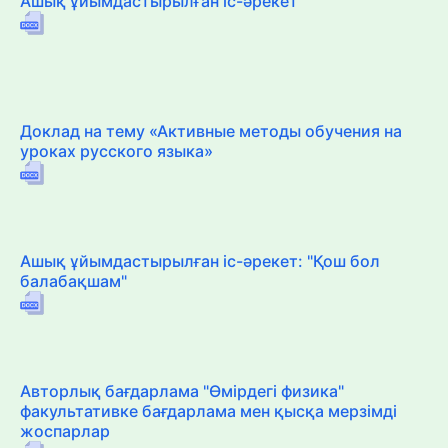
Ашық ұйымдастырылған іс-әрекет
Доклад на тему «Активные методы обучения на
уроках русского языка»
Ашық ұйымдастырылған іс-әрекет: "Қош бол
балабақшам"
Авторлық бағдарлама "Өмірдегі физика"
факультативке бағдарлама мен қысқа мерзімді
жоспарлар