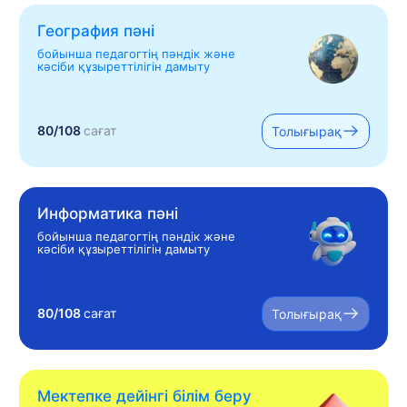
География пәні
бойынша педагогтің пәндік және
кәсіби құзыреттілігін дамыту
80/108
сағат
Толығырақ
Информатика пәні
бойынша педагогтің пәндік және
кәсіби құзыреттілігін дамыту
80/108
сағат
Толығырақ
Мектепке дейінгі білім беру