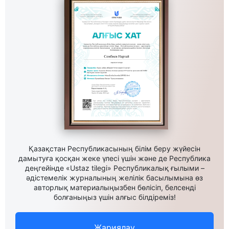
Қазақстан Республикасының білім беру жүйесін
дамытуға қосқан жеке үлесі үшін және де Республика
деңгейінде «Ustaz tilegi» Республикалық ғылыми –
әдістемелік журналының желілік басылымына өз
авторлық материалыңызбен бөлісіп, белсенді
болғаныңыз үшін алғыс білдіреміз!
Жариялау