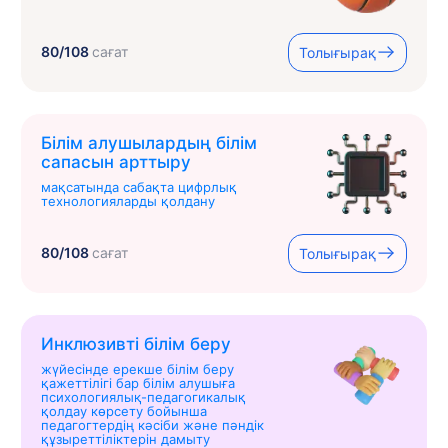
80/108
сағат
Толығырақ
Білім алушылардың білім
сапасын арттыру
мақсатында сабақта цифрлық
технологияларды қолдану
80/108
сағат
Толығырақ
Инклюзивті білім беру
жүйесінде ерекше білім беру
қажеттілігі бар білім алушыға
психологиялық-педагогикалық
қолдау көрсету бойынша
педагогтердің кәсіби және пәндік
құзыреттіліктерін дамыту