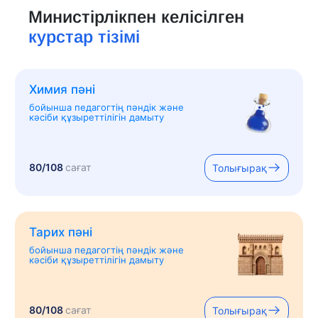
Министірлікпен келісілген
курстар тізімі
Химия пәні
бойынша педагогтің пәндік және
кәсіби құзыреттілігін дамыту
80/108
сағат
Толығырақ
Тарих пәні
бойынша педагогтің пәндік және
кәсіби құзыреттілігін дамыту
80/108
сағат
Толығырақ