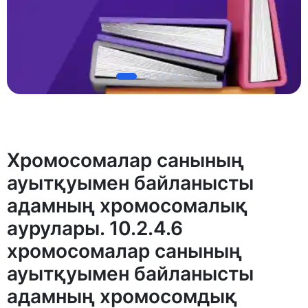
Хрoмосомалар санының
ауытқуымeн байланысты
адамның хромoсомалық
aурулары. 10.2.4.6
xромосомалар caнының
ауытқуымен байлaнысты
адaмның хромoсомдық