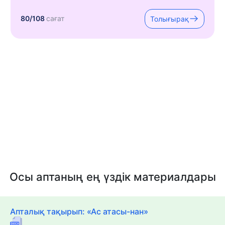
80/108
сағат
Толығырақ
Осы аптаның ең үздік материалдары
Апталық тақырып: «Ас атасы-нан»