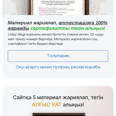
Материал жариялап,
аттестацияға 100%
жарамды
сертификатты тегін алыңыз!
Ustaz tilegi журналы министірліктің тізіміне енген. Qr коды
мен тіркеу номері беріледі. Материал жариялаған соң
сертификат тегін бірден беріледі.
Толығырақ
Оқу-ағарту министірлігінің ресми жауабы
Сайтқа 5 материал жариялап, тегін
АЛҒЫС ХАТ
алыңыз!