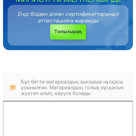
Енді бізден алған сертификаттарыңыз
аттестацияға жарамды
Толығырақ
Бұл бетте материалдың қысқаша нұсқасы
ұсынылған. Материалдың толық нұсқасын
жүктеп алып, көруге болады