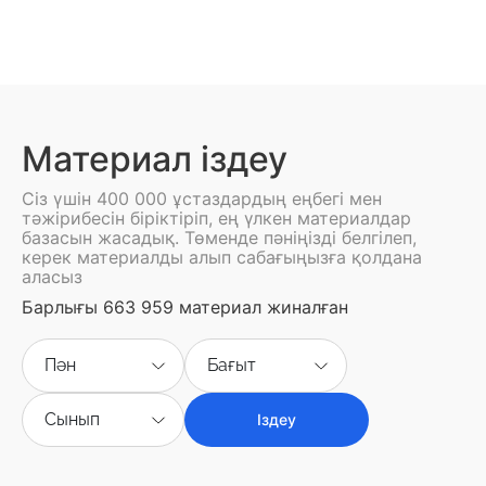
Материал іздеу
Сіз үшін 400 000 ұстаздардың еңбегі мен
тәжірибесін біріктіріп, ең үлкен материалдар
базасын жасадық. Төменде пәніңізді белгілеп,
керек материалды алып сабағыңызға қолдана
аласыз
Барлығы 663 959 материал жиналған
Пән
Бағыт
Сынып
Іздеу