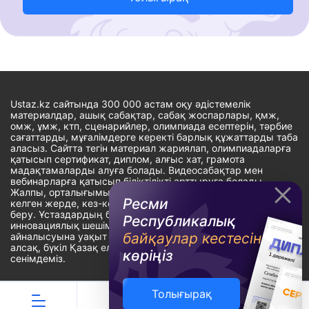
Ustaz.kz сайтында 300 000 астам оқу әдістемелік
материалдар, ашық сабақтар, сабақ жоспарлары, қмж,
омж, ұмж, ктп, сценарийлер, олимпиада есептерін, тәрбие
сағаттарды, мұғалімдерге керекті барлық құжаттарды таба
аласыз. Сайтта тегін материал жариялап, олимпиадаларға
қатысып сертификат, диплом, алғыс хат, грамота
мадақтамаларды алуға болады. Видеосабақтар мен
вебинарларға қатысып біліктілікті арттыруға болады.
Жалпы, орталығымыздың басты мақсаты: ұстаздарға кез-
Ресми
келген жерде, кез-келген уақытта білім алуына мүмкіндік
беру. Ұстаздардың барлық өзекті мәселелеріне
Республикалық
инновациялық шешім тауып, шығармашылық жұмыспен
байқаулар кестесін
айналысуына уақыт сыйлау. «Ұстаздарға сапалы білім бере
алсақ, бүкіл Қазақ еліне білім бере аламыз» - деген
көріңіз
сенімдеміз.
Толығырақ