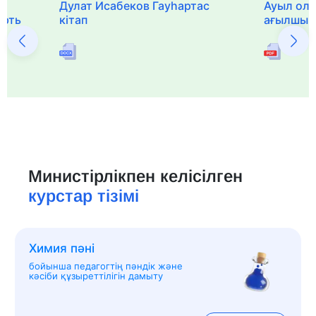
Дулат Исабеков Гауһартас
Ауыл оли
ерть
кітап
ағылшын 
Министірлікпен келісілген
курстар тізімі
Химия пәні
бойынша педагогтің пәндік және
кәсіби құзыреттілігін дамыту