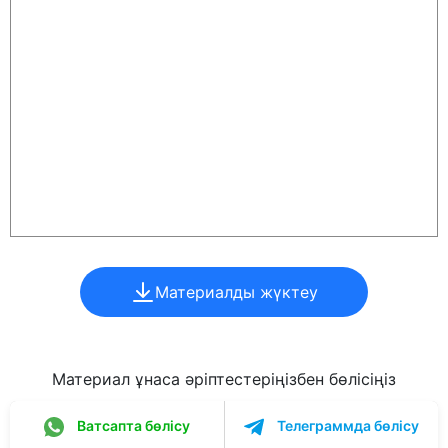
Материалды жүктеу
Материал ұнаса әріптестеріңізбен бөлісіңіз
Ватсапта бөлісу
Телеграммда бөлісу