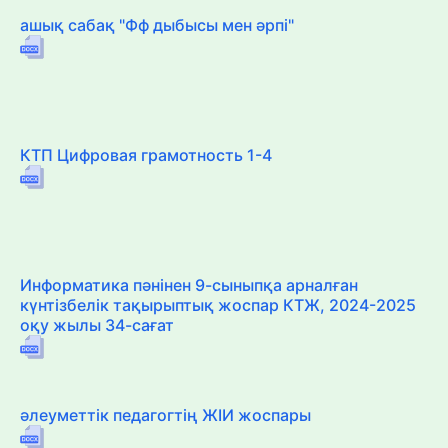
ашық сабақ "Фф дыбысы мен әрпі"
КТП Цифровая грамотность 1-4
Информатика пәнінен 9-сыныпқа арналған
күнтізбелік тақырыптық жоспар КТЖ, 2024-2025
оқу жылы 34-сағат
әлеуметтік педагогтің ЖІИ жоспары