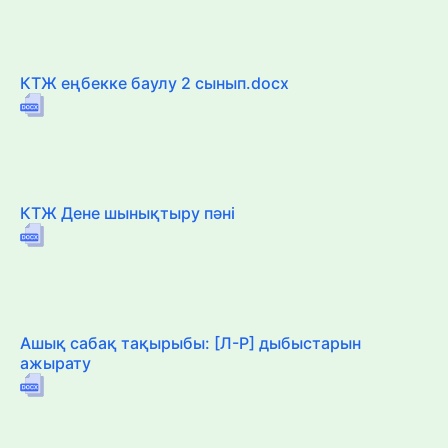
КТЖ еңбекке баулу 2 сынып.docx
КТЖ Дене шынықтыру пәні
Ашық сабақ тақырыбы: [Л-Р] дыбыстарын
ажырату