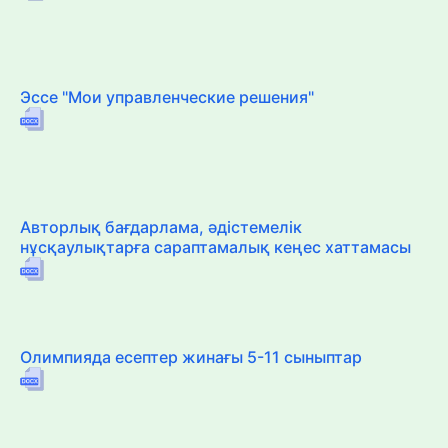
Эссе "Мои управленческие решения"
Авторлық бағдарлама, әдістемелік
нұсқаулықтарға сараптамалық кеңес хаттамасы
Олимпияда есептер жинағы 5-11 сыныптар