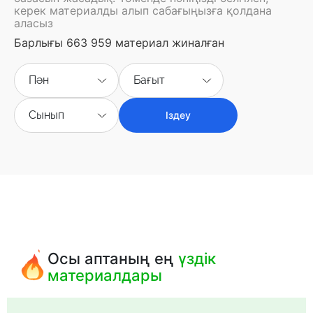
керек материалды алып сабағыңызға қолдана
аласыз
Барлығы 663 959 материал жиналған
Пән
Бағыт
Сынып
Іздеу
Осы аптаның ең
үздік
материалдары