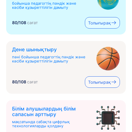
бойынша педагогтің пәндік және
кәсіби құзыреттілігін дамыту
80/108
сағат
Толығырақ
Дене шынықтыру
пәні бойынша педагогтің пәндік және
кәсіби құзыреттілігін дамыту
80/108
сағат
Толығырақ
Білім алушылардың білім
сапасын арттыру
мақсатында сабақта цифрлық
технологияларды қолдану