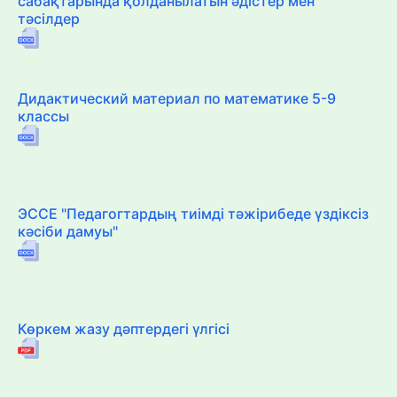
сабақтарында қолданылатын әдістер мен
тәсілдер
Дидактический материал по математике 5-9
классы
ЭССЕ "Педагогтардың тиімді тәжірибеде үздіксіз
кәсіби дамуы"
Көркем жазу дәптердегі үлгісі