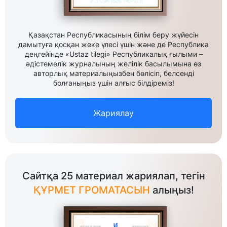
Қазақстан Республикасының білім беру жүйесін
дамытуға қосқан жеке үлесі үшін және де Республика
деңгейінде «Ustaz tilegi» Республикалық ғылыми –
әдістемелік журналының желілік басылымына өз
авторлық материалыңызбен бөлісіп, белсенді
болғаныңыз үшін алғыс білдіреміз!
Жариялау
Сайтқа 25 материал жариялап, тегін
ҚҰРМЕТ ГРОМАТАСЫН
алыңыз!