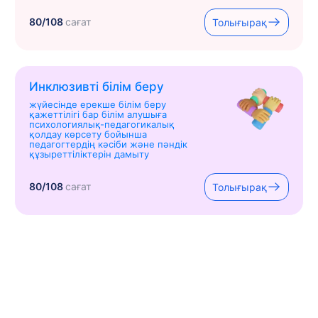
80/108
сағат
Толығырақ
Инклюзивті білім беру
жүйесінде ерекше білім беру
қажеттілігі бар білім алушыға
психологиялық-педагогикалық
қолдау көрсету бойынша
педагогтердің кәсіби және пәндік
құзыреттіліктерін дамыту
80/108
сағат
Толығырақ