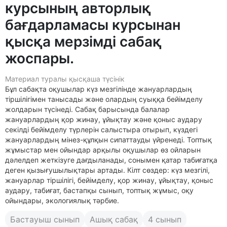
курсының авторлық
бағдарламасы курсынан
қысқа мерзімді сабақ
жоспары.
Материал туралы қысқаша түсінік
Бұл сабақта оқушылар күз мезгілінде жануарлардың
тіршілігімен танысады және олардың суыққа бейімделу
жолдарын түсінеді. Сабақ барысында балалар
жануарлардың қор жинау, ұйықтау және қоныс аудару
секілді бейімделу түрлерін салыстыра отырып, күздегі
жануарлардың мінез-құлқын сипаттауды үйренеді. Топтық
жұмыстар мен ойындар арқылы оқушылар өз ойларын
дәлелдеп жеткізуге дағдыланады, сонымен қатар табиғатқа
деген қызығушылықтары артады. Кілт сөздер: күз мезгілі,
жануарлар тіршілігі, бейімделу, қор жинау, ұйықтау, қоныс
аудару, табиғат, бастапқы сынып, топтық жұмыс, оқу
ойындары, экологиялық тәрбие.
Бастауыш сынып
Ашық сабақ
4 сынып