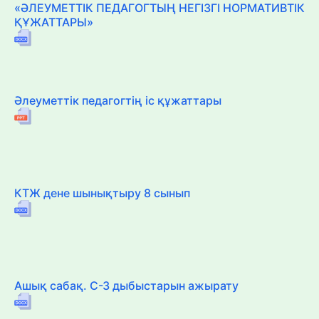
«ӘЛЕУМЕТТІК ПЕДАГОГТЫҢ НЕГІЗГІ НОРМАТИВТІК
ҚҰЖАТТАРЫ»
Әлеуметтік педагогтің іс құжаттары
КТЖ дене шынықтыру 8 сынып
Ашық сабақ. С-З дыбыстарын ажырату