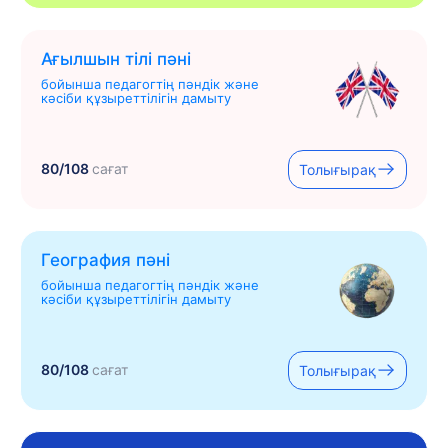
Ағылшын тілі пәні
бойынша педагогтің пәндік және
кәсіби құзыреттілігін дамыту
80/108
сағат
Толығырақ
География пәні
бойынша педагогтің пәндік және
кәсіби құзыреттілігін дамыту
80/108
сағат
Толығырақ