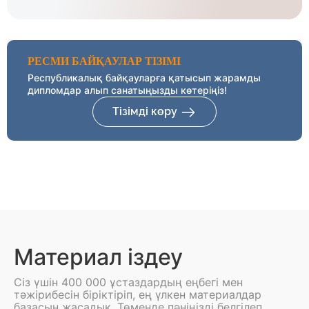
РЕСМИ БАЙҚАУЛАР ТІЗІМІ
Республикалық байқауларға қатысып жарамды
дипломдар алып санатыңызды көтеріңіз!
Тізімді көру
Материал іздеу
Сіз үшін 400 000 ұстаздардың еңбегі мен
тәжірибесін біріктіріп, ең үлкен материалдар
базасын жасадық. Төменде пәніңізді белгілеп,