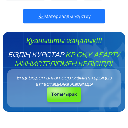
Материалды жүктеу
Қуанышты жаңалық!!!
БІЗДІҢ КУРСТАР
ҚР ОҚУ АҒАРТУ
МИНИСТРЛІГІМЕН КЕЛІСІЛДІ.
Енді бізден алған сертификаттарыңыз
аттестацияға жарамды
Толығырақ