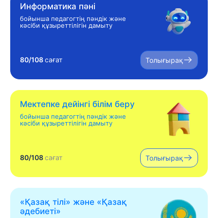
Информатика пәні
бойынша педагогтің пәндік және
кәсіби құзыреттілігін дамыту
80/108
сағат
Толығырақ
Мектепке дейінгі білім беру
бойынша педагогтің пәндік және
кәсіби құзыреттілігін дамыту
80/108
сағат
Толығырақ
«Қазақ тілі» жəне «Қазақ
əдебиеті»