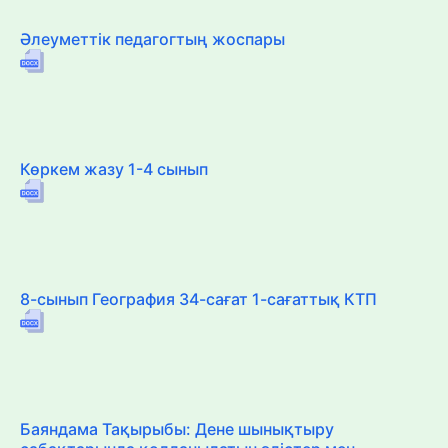
Әлеуметтік педагогтың жоспары
Көркем жазу 1-4 сынып
8-сынып География 34-сағат 1-сағаттық КТП
Баяндама Тақырыбы: Дене шынықтыру