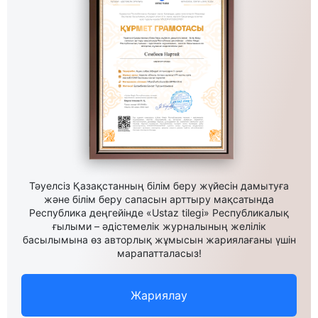
Тәуелсіз Қазақстанның білім беру жүйесін дамытуға
және білім беру сапасын арттыру мақсатында
Республика деңгейінде «Ustaz tilegi» Республикалық
ғылыми – әдістемелік журналының желілік
басылымына өз авторлық жұмысын жариялағаны үшін
марапатталасыз!
Жариялау