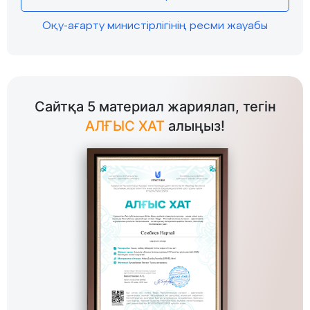
Оқу-ағарту министірлігінің ресми жауабы
Сайтқа 5 материал жариялап, тегін
АЛҒЫС ХАТ
алыңыз!