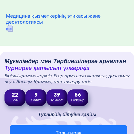
Медицина қызметкерінің этикасы және
деонтологиясы
Мұғалімдер мен Тәрбиешілерге арналған
Турнирге қатысып үлгеріңіз
Бірінші қатысып көріңіз. Егер орын алып жатсаңыз, дипломды
алуға болады. Қатысып, тест тапсыру тегін
22
9
37
55
Күн
Сағат
Минут
Секунд
Турнирдің бітуіне қалды
Толығырақ