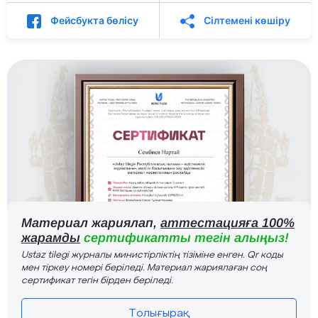
Фейсбукта бөлісу
Сілтемені көшіру
Материал жариялап,
аттестацияға 100%
жарамды
сертификатты тегін алыңыз!
Ustaz tilegi журналы министірліктің тізіміне енген. Qr коды
мен тіркеу номері беріледі. Материал жариялаған соң
сертификат тегін бірден беріледі.
Толығырақ