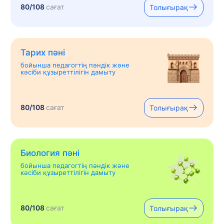
80/108
сағат
Толығырақ
Тарих пәні
бойынша педагогтің пәндік және
кәсіби құзыреттілігін дамыту
80/108
сағат
Толығырақ
Биология пәні
бойынша педагогтің пәндік және
кәсіби құзыреттілігін дамыту
80/108
сағат
Толығырақ