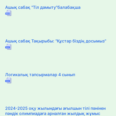
Ашық сабақ "Тіл дамыту"балабақша
Ашық сабақ Тақырыбы: "Құстар біздің досымыз"
Логикалық тапсырмалар 4 сынып
2024-2025 оқу жылындағы ағылшын тілі пәнінен
пәндік олимпиадаға арналған жылдық жұмыс