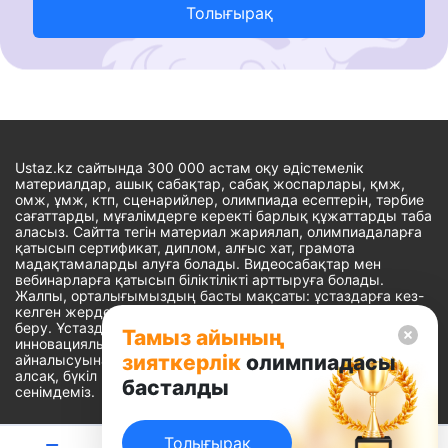
Толығырақ
Ustaz.kz сайтында 300 000 астам оқу әдістемелік
материалдар, ашық сабақтар, сабақ жоспарлары, қмж,
омж, ұмж, ктп, сценарийлер, олимпиада есептерін, тәрбие
сағаттарды, мұғалімдерге керекті барлық құжаттарды таба
аласыз. Сайтта тегін материал жариялап, олимпиадаларға
қатысып сертификат, диплом, алғыс хат, грамота
мадақтамаларды алуға болады. Видеосабақтар мен
вебинарларға қатысып біліктілікті арттыруға болады.
Жалпы, орталығымыздың басты мақсаты: ұстаздарға кез-
келген жерде, кез-келген уақытта білім алуына мүмкіндік
беру. Ұстаздардың барлық өзекті мәселелеріне
Тамыз айының
инновациялық шешім тауып, шығармашылық жұмыспен
зияткерлік
олимпиадасы
айналысуына уақыт сыйлау. «Ұстаздарға сапалы білім бере
алсақ, бүкіл Қазақ еліне білім бере аламыз» - деген
басталды
сенімдеміз.
Толығырақ