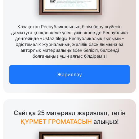
Қазақстан Республикасының білім беру жүйесін
дамытуға қосқан жеке үлесі үшін және де Республика
деңгейінде «Ustaz tilegi» Республикалық ғылыми –
әдістемелік журналының желілік басылымына өз
авторлық материалыңызбен бөлісіп, белсенді
болғаныңыз үшін алғыс білдіреміз!
Жариялау
Сайтқа 25 материал жариялап, тегін
ҚҰРМЕТ ГРОМАТАСЫН
алыңыз!