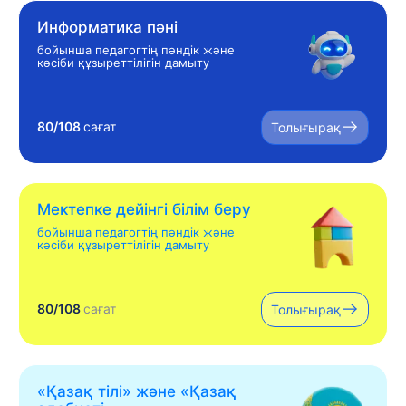
Информатика пәні
бойынша педагогтің пәндік және
кәсіби құзыреттілігін дамыту
80/108
сағат
Толығырақ
Мектепке дейінгі білім беру
бойынша педагогтің пәндік және
кәсіби құзыреттілігін дамыту
80/108
сағат
Толығырақ
«Қазақ тілі» жəне «Қазақ