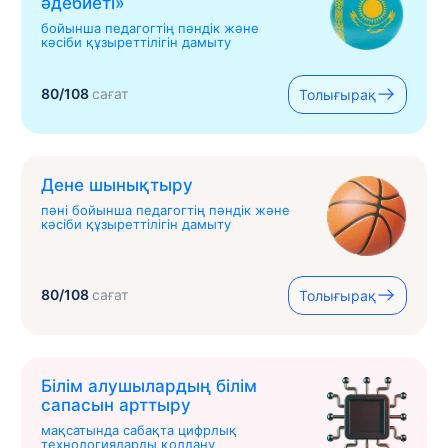
əдебиеті»
бойынша педагогтің пәндік және
кәсіби құзыреттілігін дамыту
80/108
сағат
Толығырақ
Дене шынықтыру
пәні бойынша педагогтің пәндік және
кәсіби құзыреттілігін дамыту
80/108
сағат
Толығырақ
Білім алушылардың білім
сапасын арттыру
мақсатында сабақта цифрлық
технологияларды қолдану