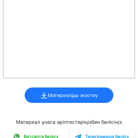
Материалды жүктеу
Материал ұнаса әріптестеріңізбен бөлісіңіз
Ватсапта бөлісу
Телеграммда бөлісу