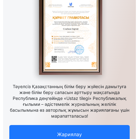
Тәуелсіз Қазақстанның білім беру жүйесін дамытуға
және білім беру сапасын арттыру мақсатында
Республика деңгейінде «Ustaz tilegi» Республикалық
ғылыми – әдістемелік журналының желілік
басылымына өз авторлық жұмысын жариялағаны үшін
марапатталасыз!
Жариялау