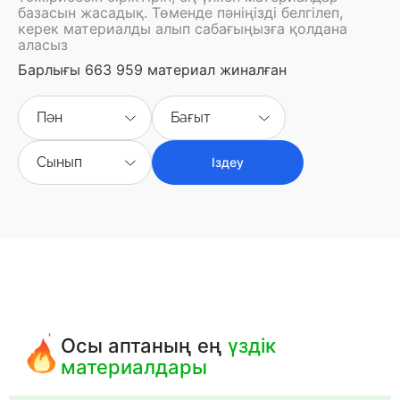
базасын жасадық. Төменде пәніңізді белгілеп,
керек материалды алып сабағыңызға қолдана
аласыз
Барлығы 663 959 материал жиналған
Пән
Бағыт
Сынып
Іздеу
Осы аптаның ең
үздік
материалдары