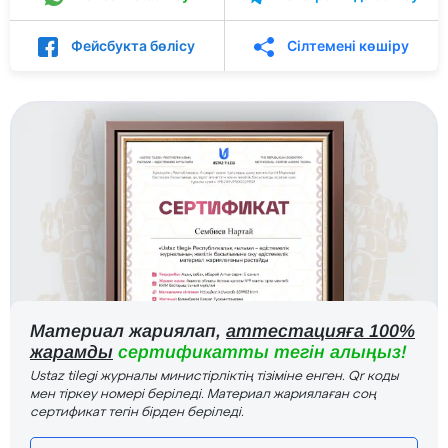
Фейсбукта бөлісу
Сілтемені көшіру
Материал жариялап,
аттестацияға 100%
жарамды
сертификатты тегін алыңыз!
Ustaz tilegi журналы министірліктің тізіміне енген. Qr коды
мен тіркеу номері беріледі. Материал жариялаған соң
сертификат тегін бірден беріледі.