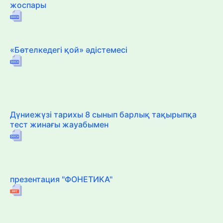
жоспары
«Бөтелкедегі қой» әдістемесі
Дүниежүзі тарихы 8 сынып барлық тақырыпқа
тест жинағы жауабымен
презентация "ФОНЕТИКА"