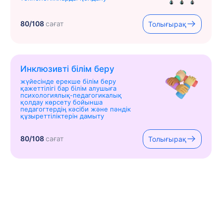
80/108
сағат
Толығырақ
Инклюзивті білім беру
жүйесінде ерекше білім беру
қажеттілігі бар білім алушыға
психологиялық-педагогикалық
қолдау көрсету бойынша
педагогтердің кәсіби және пәндік
құзыреттіліктерін дамыту
80/108
сағат
Толығырақ