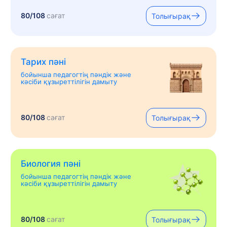
80/108
сағат
Толығырақ
Тарих пәні
бойынша педагогтің пәндік және
кәсіби құзыреттілігін дамыту
80/108
сағат
Толығырақ
Биология пәні
бойынша педагогтің пәндік және
кәсіби құзыреттілігін дамыту
80/108
сағат
Толығырақ