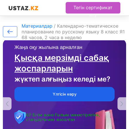
Тегін сертификат
алу
Материалдар
/
Календарно-тематическое
планирование по русскому языку 8 класс Я1
68 часов, 2 часа в неделю
Жаңа оқу жылына арналған
Қысқа мерзімді сабақ
жоспарларын
жүктеп алғыңыз келеді ме?
Үлгісін көру
ҚР Білім және Ғылым министірлігінің
стандартымен жасалған