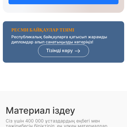
РЕСМИ БАЙҚАУЛАР ТІЗІМІ
Республикалық байқауларға қатысып жарамды
дипломдар алып санатыңызды көтеріңіз!
Тізімді көру
Материал іздеу
Сіз үшін 400 000 ұстаздардың еңбегі мен
тәжірибесін біріктіріп, ең үлкен материалдар