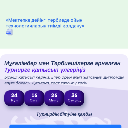
«Мектепке дейінгі тәрбиеде ойын
технологияларын тиімді қолдану»
Мұғалімдер мен Тәрбиешілерге арналған
Турнирге қатысып үлгеріңіз
Бірінші қатысып көріңіз. Егер орын алып жатсаңыз, дипломды
алуға болады. Қатысып, тест тапсыру тегін
24
16
26
35
Күн
Сағат
Минут
Секунд
Турнирдің бітуіне қалды