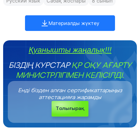
Русский язык
Сабақ жоспары
8 сынып
Материалды жүктеу
Қуанышты жаңалық!!!
БІЗДІҢ КУРСТАР
ҚР ОҚУ АҒАРТУ
МИНИСТРЛІГІМЕН КЕЛІСІЛДІ.
Енді бізден алған сертификаттарыңыз
аттестацияға жарамды
Толығырақ