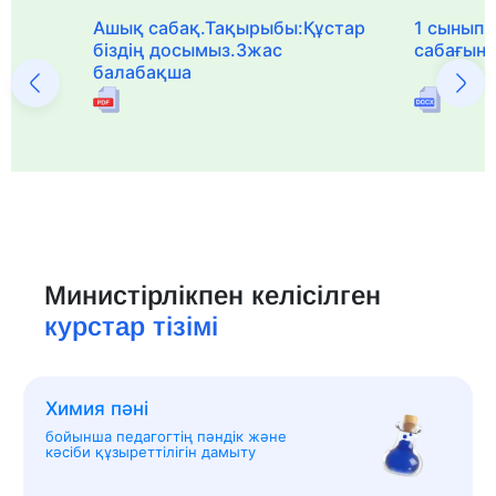
Ашық сабақ.Тақырыбы:Құстар
1 сыныпқа
біздің досымыз.3жас
сабағын
балабақша
Министірлікпен келісілген
курстар тізімі
Химия пәні
бойынша педагогтің пәндік және
кәсіби құзыреттілігін дамыту