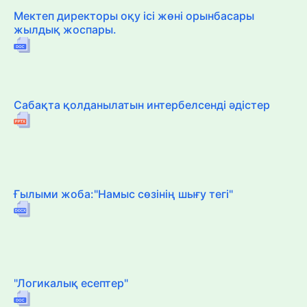
Мектеп директоры оқу ісі жөні орынбасары
жылдық жоспары.
Сабақта қолданылатын интербелсенді әдістер
Ғылыми жоба:"Намыс сөзінің шығу тегі"
"Логикалық есептер"