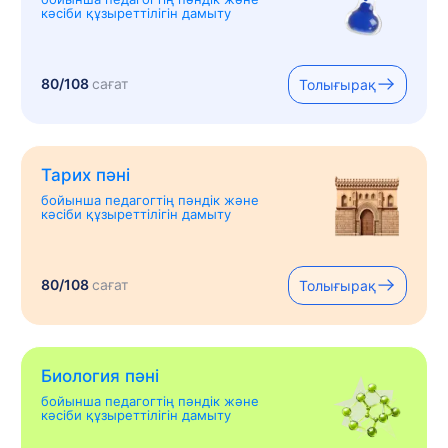
кәсіби құзыреттілігін дамыту
80/108
сағат
Толығырақ
Тарих пәні
бойынша педагогтің пәндік және
кәсіби құзыреттілігін дамыту
80/108
сағат
Толығырақ
Биология пәні
бойынша педагогтің пәндік және
кәсіби құзыреттілігін дамыту