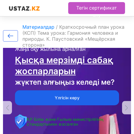
Тегін сертификат
алу
Материалдар
/
Краткосрочный план урока
(КСП) Тема урока: Гармония человека и
природы. К. Паустовский «Мещёрская
сторона»
Жаңа оқу жылына арналған
Қысқа мерзімді сабақ
жоспарларын
жүктеп алғыңыз келеді ме?
Үлгісін көру
ҚР Білім және Ғылым министірлігінің
стандартымен жасалған