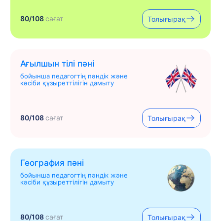
80/108
сағат
Толығырақ
Ағылшын тілі пәні
бойынша педагогтің пәндік және
кәсіби құзыреттілігін дамыту
80/108
сағат
Толығырақ
География пәні
бойынша педагогтің пәндік және
кәсіби құзыреттілігін дамыту
80/108
сағат
Толығырақ