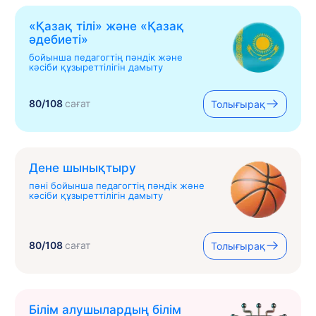
«Қазақ тілі» жəне «Қазақ
əдебиеті»
бойынша педагогтің пәндік және
кәсіби құзыреттілігін дамыту
80/108
сағат
Толығырақ
Дене шынықтыру
пәні бойынша педагогтің пәндік және
кәсіби құзыреттілігін дамыту
80/108
сағат
Толығырақ
Білім алушылардың білім