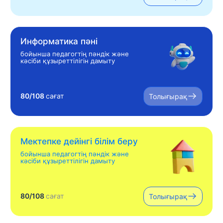
Информатика пәні
бойынша педагогтің пәндік және
кәсіби құзыреттілігін дамыту
80/108
сағат
Толығырақ
Мектепке дейінгі білім беру
бойынша педагогтің пәндік және
кәсіби құзыреттілігін дамыту
80/108
сағат
Толығырақ