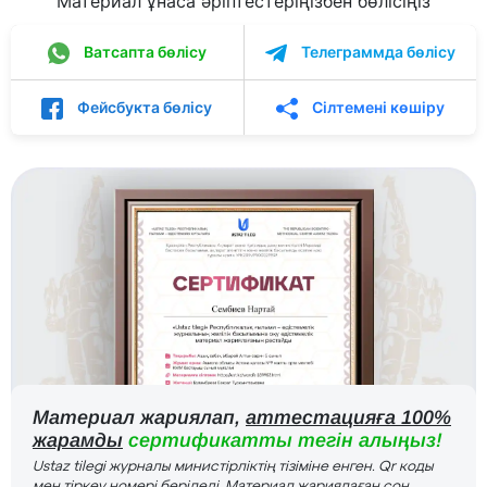
Материал ұнаса әріптестеріңізбен бөлісіңіз
Ватсапта бөлісу
Телеграммда бөлісу
Фейсбукта бөлісу
Сілтемені көшіру
Материал жариялап,
аттестацияға 100%
жарамды
сертификатты тегін алыңыз!
Ustaz tilegi журналы министірліктің тізіміне енген. Qr коды
мен тіркеу номері беріледі. Материал жариялаған соң