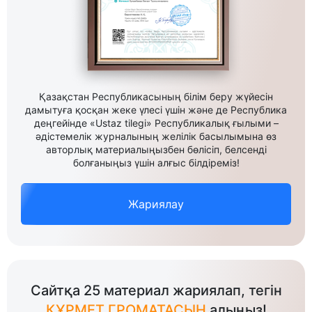
Қазақстан Республикасының білім беру жүйесін
дамытуға қосқан жеке үлесі үшін және де Республика
деңгейінде «Ustaz tilegi» Республикалық ғылыми –
әдістемелік журналының желілік басылымына өз
авторлық материалыңызбен бөлісіп, белсенді
болғаныңыз үшін алғыс білдіреміз!
Жариялау
Сайтқа 25 материал жариялап, тегін
ҚҰРМЕТ ГРОМАТАСЫН
алыңыз!