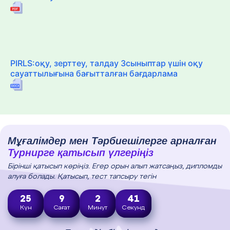
PIRLS:оқу, зерттеу, талдау 3сыныптар үшін оқу
сауаттылығына бағытталған бағдарлама
Мұғалімдер мен Тәрбиешілерге арналған
Турнирге қатысып үлгеріңіз
Бірінші қатысып көріңіз. Егер орын алып жатсаңыз, дипломды
алуға болады. Қатысып, тест тапсыру тегін
25
9
2
40
Күн
Сағат
Минут
Секунд