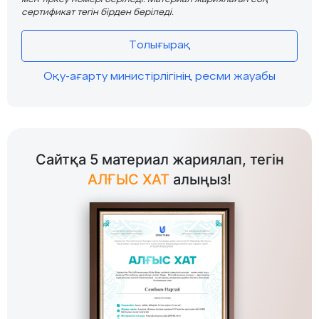
сертификат тегін бірден беріледі.
Толығырақ
Оқу-ағарту министірлігінің ресми жауабы
Сайтқа 5 материал жариялап, тегін
АЛҒЫС ХАТ
алыңыз!