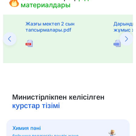
материалдары
с
Жазғы мектеп 2 сын
Дарынды
тапсырмалары.pdf
жұмыс ж
Министірлікпен келісілген
курстар тізімі
Химия пәні
бойынша педагогтің пәндік және