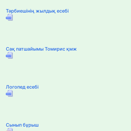
Тәрбиешінің жылдық есебі
Сақ патшайымы Томирис қмж
Логопед есебі
Сынып бұрыш