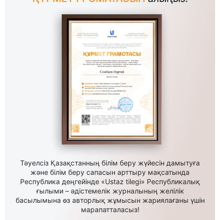
Тәуелсіз Қазақстанның білім беру жүйесін дамытуға
және білім беру сапасын арттыру мақсатында
Республика деңгейінде «Ustaz tilegi» Республикалық
ғылыми – әдістемелік журналының желілік
басылымына өз авторлық жұмысын жариялағаны үшін
марапатталасыз!