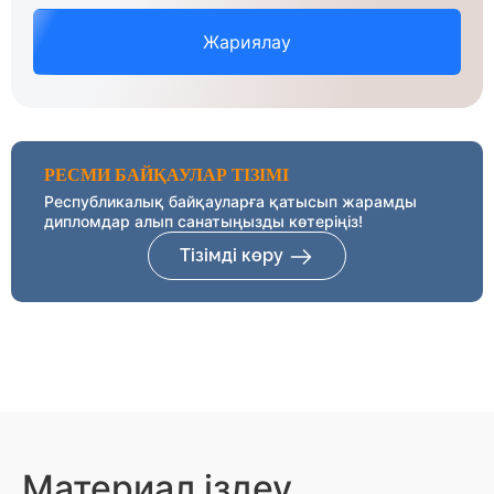
Жариялау
РЕСМИ БАЙҚАУЛАР ТІЗІМІ
Республикалық байқауларға қатысып жарамды
дипломдар алып санатыңызды көтеріңіз!
Тізімді көру
Материал іздеу