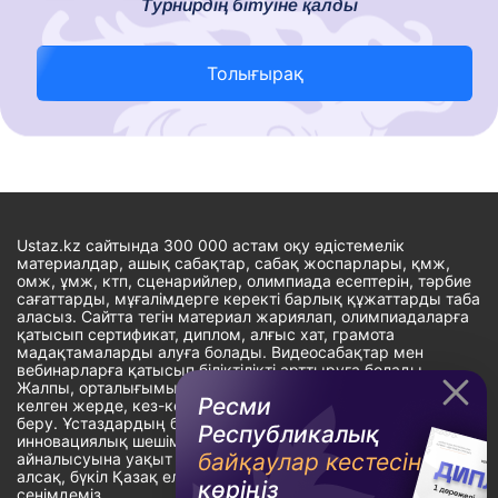
Турнирдің бітуіне қалды
Толығырақ
Ustaz.kz сайтында 300 000 астам оқу әдістемелік
материалдар, ашық сабақтар, сабақ жоспарлары, қмж,
омж, ұмж, ктп, сценарийлер, олимпиада есептерін, тәрбие
сағаттарды, мұғалімдерге керекті барлық құжаттарды таба
аласыз. Сайтта тегін материал жариялап, олимпиадаларға
қатысып сертификат, диплом, алғыс хат, грамота
мадақтамаларды алуға болады. Видеосабақтар мен
вебинарларға қатысып біліктілікті арттыруға болады.
Жалпы, орталығымыздың басты мақсаты: ұстаздарға кез-
Ресми
келген жерде, кез-келген уақытта білім алуына мүмкіндік
беру. Ұстаздардың барлық өзекті мәселелеріне
Республикалық
инновациялық шешім тауып, шығармашылық жұмыспен
байқаулар кестесін
айналысуына уақыт сыйлау. «Ұстаздарға сапалы білім бере
алсақ, бүкіл Қазақ еліне білім бере аламыз» - деген
көріңіз
сенімдеміз.