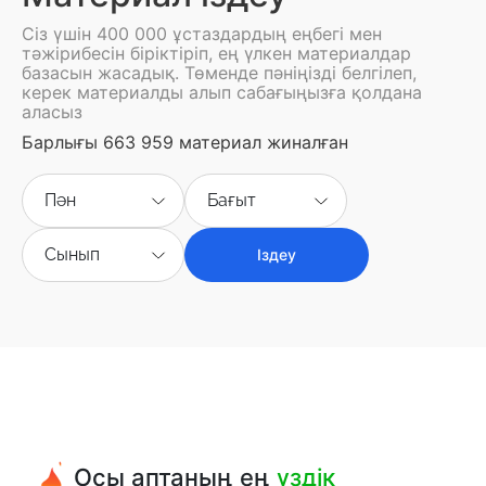
Сіз үшін 400 000 ұстаздардың еңбегі мен
тәжірибесін біріктіріп, ең үлкен материалдар
базасын жасадық. Төменде пәніңізді белгілеп,
керек материалды алып сабағыңызға қолдана
аласыз
Барлығы 663 959 материал жиналған
Пән
Бағыт
Сынып
Іздеу
Осы аптаның ең
үздік