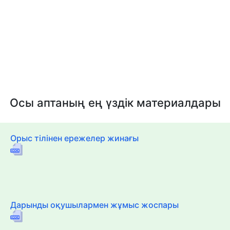
Осы аптаның ең үздік материалдары
Орыс тілінен ережелер жинағы
Дарынды оқушылармен жұмыс жоспары