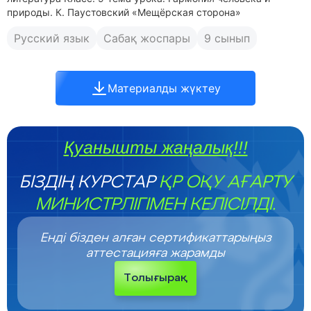
природы. К. Паустовский «Мещёрская сторона»
Русский язык
Сабақ жоспары
9 сынып
Материалды жүктеу
Қуанышты жаңалық!!!
БІЗДІҢ КУРСТАР
ҚР ОҚУ АҒАРТУ
МИНИСТРЛІГІМЕН КЕЛІСІЛДІ.
Енді бізден алған сертификаттарыңыз
аттестацияға жарамды
Толығырақ