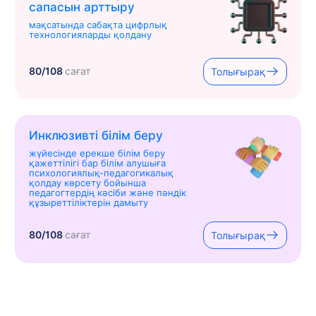
сапасын арттыру
мақсатында сабақта цифрлық
технологияларды қолдану
80/108
сағат
Толығырақ
Инклюзивті білім беру
жүйесінде ерекше білім беру
қажеттілігі бар білім алушыға
психологиялық-педагогикалық
қолдау көрсету бойынша
педагогтердің кәсіби және пәндік
құзыреттіліктерін дамыту
80/108
сағат
Толығырақ