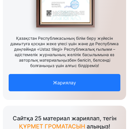
Қазақстан Республикасының білім беру жүйесін
дамытуға қосқан жеке үлесі үшін және де Республика
деңгейінде «Ustaz tilegi» Республикалық ғылыми –
әдістемелік журналының желілік басылымына өз
авторлық материалыңызбен бөлісіп, белсенді
болғаныңыз үшін алғыс білдіреміз!
Жариялау
Сайтқа 25 материал жариялап, тегін
ҚҰРМЕТ ГРОМАТАСЫН
алыңыз!