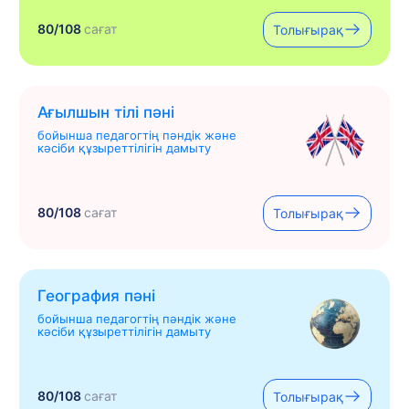
80/108
сағат
Толығырақ
Ағылшын тілі пәні
бойынша педагогтің пәндік және
кәсіби құзыреттілігін дамыту
80/108
сағат
Толығырақ
География пәні
бойынша педагогтің пәндік және
кәсіби құзыреттілігін дамыту
80/108
сағат
Толығырақ