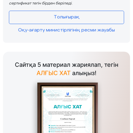
сертификат тегін бірден беріледі.
Толығырақ
Оқу-ағарту министірлігінің ресми жауабы
Сайтқа 5 материал жариялап, тегін
АЛҒЫС ХАТ
алыңыз!