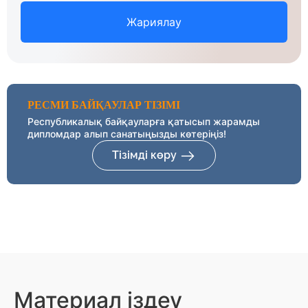
Жариялау
РЕСМИ БАЙҚАУЛАР ТІЗІМІ
Республикалық байқауларға қатысып жарамды
дипломдар алып санатыңызды көтеріңіз!
Тізімді көру
Материал іздеу