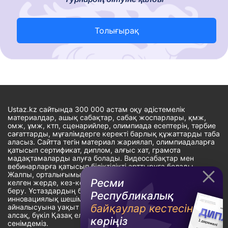
Толығырақ
Ustaz.kz сайтында 300 000 астам оқу әдістемелік
материалдар, ашық сабақтар, сабақ жоспарлары, қмж,
омж, ұмж, ктп, сценарийлер, олимпиада есептерін, тәрбие
сағаттарды, мұғалімдерге керекті барлық құжаттарды таба
аласыз. Сайтта тегін материал жариялап, олимпиадаларға
қатысып сертификат, диплом, алғыс хат, грамота
мадақтамаларды алуға болады. Видеосабақтар мен
вебинарларға қатысып біліктілікті арттыруға болады.
Жалпы, орталығымыздың басты мақсаты: ұстаздарға кез-
Ресми
келген жерде, кез-келген уақытта білім алуына мүмкіндік
беру. Ұстаздардың барлық өзекті мәселелеріне
Республикалық
инновациялық шешім тауып, шығармашылық жұмыспен
байқаулар кестесін
айналысуына уақыт сыйлау. «Ұстаздарға сапалы білім бере
алсақ, бүкіл Қазақ еліне білім бере аламыз» - деген
көріңіз
сенімдеміз.