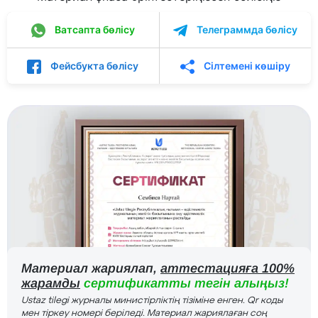
Ватсапта бөлісу
Телеграммда бөлісу
Фейсбукта бөлісу
Сілтемені көшіру
Материал жариялап,
аттестацияға 100%
жарамды
сертификатты тегін алыңыз!
Ustaz tilegi журналы министірліктің тізіміне енген. Qr коды
мен тіркеу номері беріледі. Материал жариялаған соң