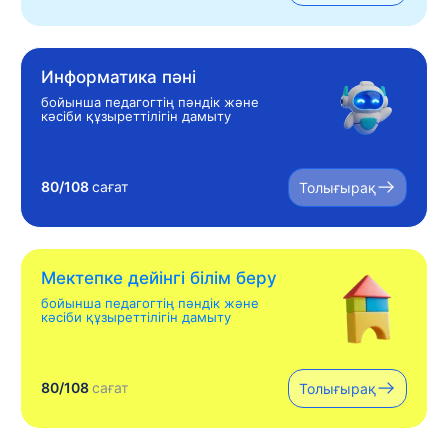
Информатика пәні
бойынша педагогтің пәндік және
кәсіби құзыреттілігін дамыту
80/108
сағат
Толығырақ
Мектепке дейінгі білім беру
бойынша педагогтің пәндік және
кәсіби құзыреттілігін дамыту
80/108
сағат
Толығырақ