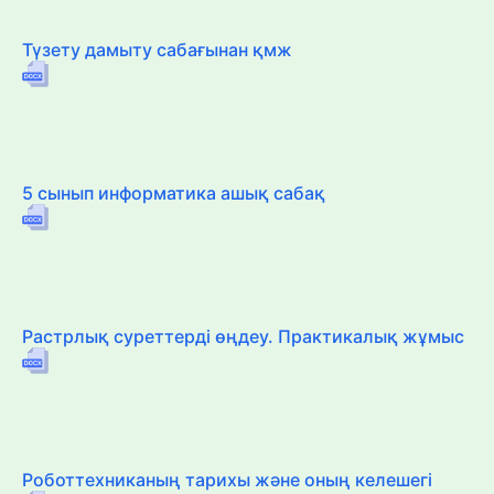
Түзету дамыту сабағынан қмж
5 сынып информатика ашық сабақ
Растрлық суреттерді өңдеу. Практикалық жұмыс
Роботтехниканың тарихы және оның келешегі