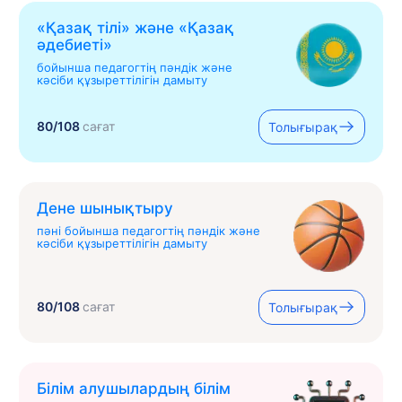
«Қазақ тілі» жəне «Қазақ
əдебиеті»
бойынша педагогтің пәндік және
кәсіби құзыреттілігін дамыту
80/108
сағат
Толығырақ
Дене шынықтыру
пәні бойынша педагогтің пәндік және
кәсіби құзыреттілігін дамыту
80/108
сағат
Толығырақ
Білім алушылардың білім