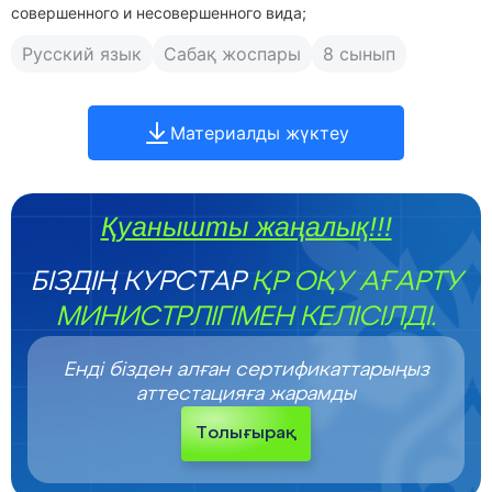
совершенного и несовершенного вида;
Русский язык
Сабақ жоспары
8 сынып
Материалды жүктеу
Қуанышты жаңалық!!!
БІЗДІҢ КУРСТАР
ҚР ОҚУ АҒАРТУ
МИНИСТРЛІГІМЕН КЕЛІСІЛДІ.
Енді бізден алған сертификаттарыңыз
аттестацияға жарамды
Толығырақ