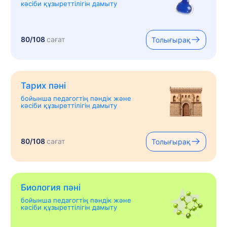
кәсіби құзыреттілігін дамыту
80/108
сағат
Толығырақ
Тарих пәні
бойынша педагогтің пәндік және
кәсіби құзыреттілігін дамыту
80/108
сағат
Толығырақ
Биология пәні
бойынша педагогтің пәндік және
кәсіби құзыреттілігін дамыту