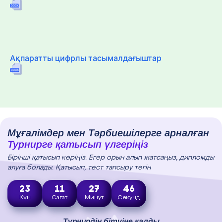
Ақпаратты цифрлы тасымалдағыштар
Мұғалімдер мен Тәрбиешілерге арналған
Турнирге қатысып үлгеріңіз
Бірінші қатысып көріңіз. Егер орын алып жатсаңыз, дипломды
алуға болады. Қатысып, тест тапсыру тегін
23
11
27
45
Күн
Сағат
Минут
Секунд
Турнирдің бітуіне қалды