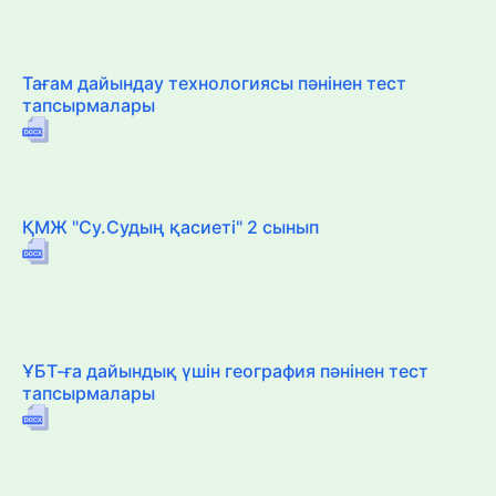
Тағам дайындау технологиясы пәнінен тест
тапсырмалары
ҚМЖ "Су.Судың қасиеті" 2 сынып
ҰБТ-ға дайындық үшін география пәнінен тест
тапсырмалары