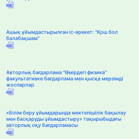
Ашық ұйымдастырылған іс-әрекет: "Қош бол
балабақшам"
Авторлық бағдарлама "Өмірдегі физика"
факультативке бағдарлама мен қысқа мерзімді
жоспарлар
«Білім беру ұйымдарында мектепішілік бақылау
мен басқаруды ұйымдастыру» тақырыбыдағы
авторлық оқу бағдарламасы