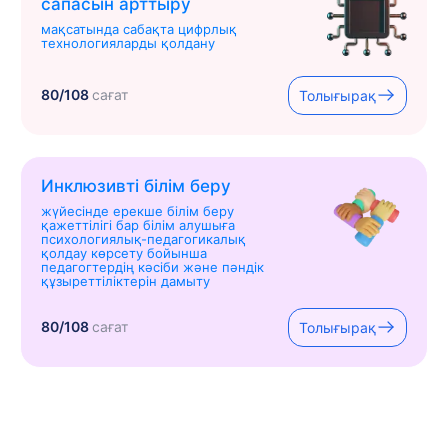
сапасын арттыру
мақсатында сабақта цифрлық
технологияларды қолдану
80/108
сағат
Толығырақ
Инклюзивті білім беру
жүйесінде ерекше білім беру
қажеттілігі бар білім алушыға
психологиялық-педагогикалық
қолдау көрсету бойынша
педагогтердің кәсіби және пәндік
құзыреттіліктерін дамыту
80/108
сағат
Толығырақ