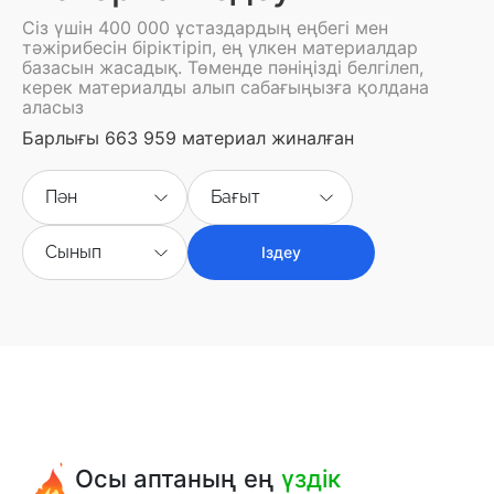
Сіз үшін 400 000 ұстаздардың еңбегі мен
тәжірибесін біріктіріп, ең үлкен материалдар
базасын жасадық. Төменде пәніңізді белгілеп,
керек материалды алып сабағыңызға қолдана
аласыз
Барлығы 663 959 материал жиналған
Пән
Бағыт
Сынып
Іздеу
Осы аптаның ең
үздік