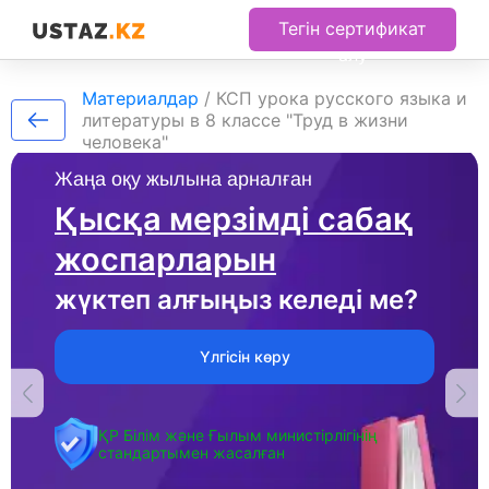
Тегін сертификат
алу
Материалдар
/
КСП урока русского языка и
литературы в 8 классе "Труд в жизни
человека"
Жаңа оқу жылына арналған
Қысқа мерзімді сабақ
жоспарларын
жүктеп алғыңыз келеді ме?
Үлгісін көру
ҚР Білім және Ғылым министірлігінің
стандартымен жасалған