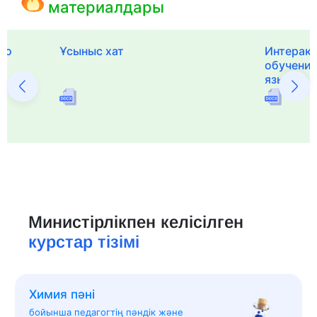
материалдары
го
Ұсыныс хат
Интерак
обучения
языка и 
Министірлікпен келісілген
курстар тізімі
Химия пәні
бойынша педагогтің пәндік және