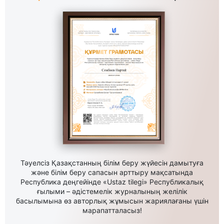
Тәуелсіз Қазақстанның білім беру жүйесін дамытуға
және білім беру сапасын арттыру мақсатында
Республика деңгейінде «Ustaz tilegi» Республикалық
ғылыми – әдістемелік журналының желілік
басылымына өз авторлық жұмысын жариялағаны үшін
марапатталасыз!