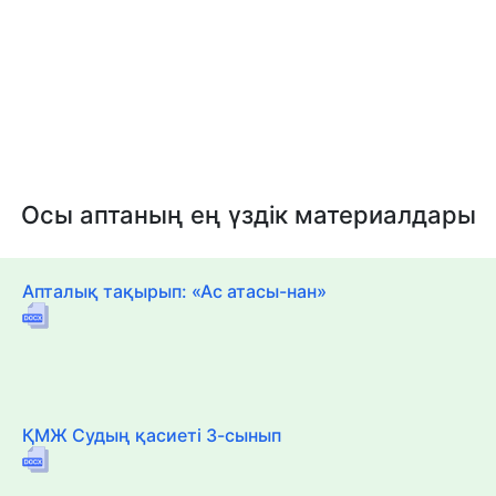
Осы аптаның ең үздік материалдары
Апталық тақырып: «Ас атасы-нан»
ҚМЖ Судың қасиеті 3-сынып