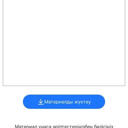
Материалды жүктеу
Материал ұнаса әріптестеріңізбен бөлісіңіз