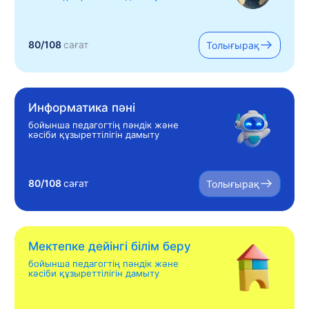
80/108
сағат
Толығырақ
Информатика пәні
бойынша педагогтің пәндік және
кәсіби құзыреттілігін дамыту
80/108
сағат
Толығырақ
Мектепке дейінгі білім беру
бойынша педагогтің пәндік және
кәсіби құзыреттілігін дамыту