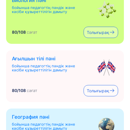
Биология пәні
бойынша педагогтің пәндік және
кәсіби құзыреттілігін дамыту
80/108
сағат
Толығырақ
Ағылшын тілі пәні
бойынша педагогтің пәндік және
кәсіби құзыреттілігін дамыту
80/108
сағат
Толығырақ
География пәні
бойынша педагогтің пәндік және
кәсіби құзыреттілігін дамыту