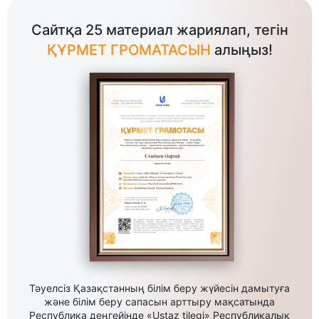
Сайтқа 25 материал жариялап, тегін
ҚҰРМЕТ ГРОМАТАСЫН
алыңыз!
Тәуелсіз Қазақстанның білім беру жүйесін дамытуға
және білім беру сапасын арттыру мақсатында
Республика деңгейінде «Ustaz tilegi» Республикалық