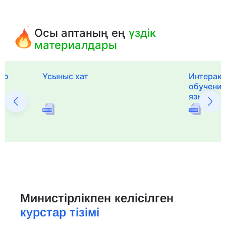
Осы аптаның ең
үздік
материалдары
го
Ұсыныс хат
Интерак
обучения
языка и 
Министірлікпен келісілген
курстар тізімі