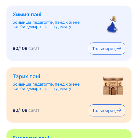
Химия пәні
бойынша педагогтің пәндік және
кәсіби құзыреттілігін дамыту
80/108
сағат
Толығырақ
Тарих пәні
бойынша педагогтің пәндік және
кәсіби құзыреттілігін дамыту
80/108
сағат
Толығырақ