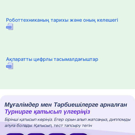
Роботтехниканың тарихы және оның келешегі
Ақпаратты цифрлы тасымалдағыштар
Мұғалімдер мен Тәрбиешілерге арналған
Турнирге қатысып үлгеріңіз
Бірінші қатысып көріңіз. Егер орын алып жатсаңыз, дипломды
алуға болады. Қатысып, тест тапсыру тегін