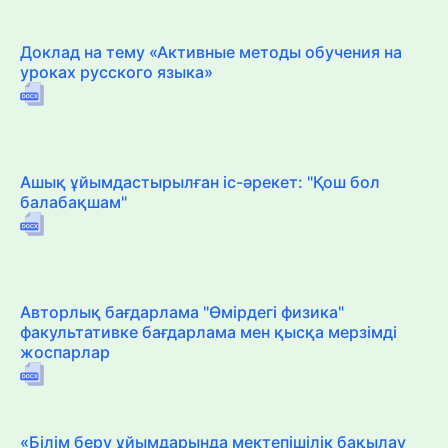
Доклад на тему «Активные методы обучения на
уроках русского языка»
Ашық ұйымдастырылған іс-әрекет: "Қош бол
балабақшам"
Авторлық бағдарлама "Өмірдегі физика"
факультативке бағдарлама мен қысқа мерзімді
жоспарлар
«Білім беру ұйымдарында мектепішілік бақылау