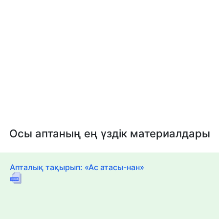
Осы аптаның ең үздік материалдары
Апталық тақырып: «Ас атасы-нан»