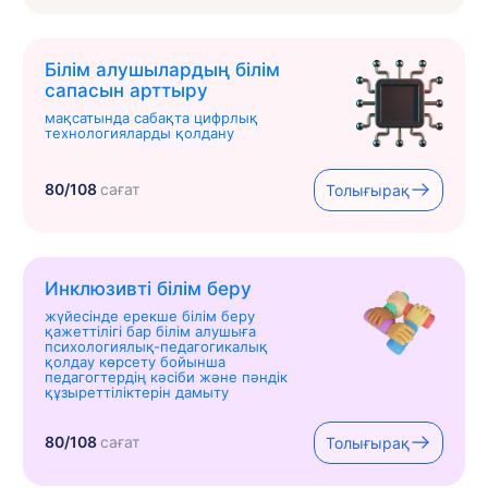
Білім алушылардың білім
сапасын арттыру
мақсатында сабақта цифрлық
технологияларды қолдану
80/108
сағат
Толығырақ
Инклюзивті білім беру
жүйесінде ерекше білім беру
қажеттілігі бар білім алушыға
психологиялық-педагогикалық
қолдау көрсету бойынша
педагогтердің кәсіби және пәндік
құзыреттіліктерін дамыту
80/108
сағат
Толығырақ