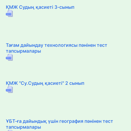
ҚМЖ Судың қасиеті 3-сынып
Тағам дайындау технологиясы пәнінен тест
тапсырмалары
ҚМЖ "Су.Судың қасиеті" 2 сынып
ҰБТ-ға дайындық үшін география пәнінен тест
тапсырмалары