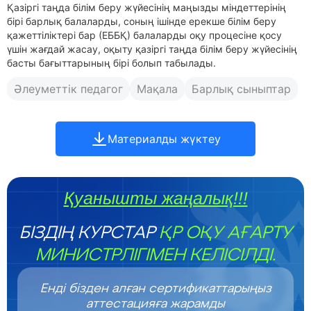
Қазіргі таңда білім беру жүйесінің маңызды міндеттерінің
бірі барлық балаларды, соның ішінде ерекше білім беру
қажеттіліктері бар (ЕББҚ) балаларды оқу процесіне қосу
үшін жағдай жасау, оқыту қазіргі таңда білім беру жүйесінің
басты бағыттарының бірі болып табылады.
Əлеуметтік педагог
Мақала
Барлық сыныптар
Материалды жүктеу
Қуанышты жаңалық!!!
БІЗДІҢ КУРСТАР
ҚР ОҚУ АҒАРТУ
МИНИСТРЛІГІМЕН КЕЛІСІЛДІ.
Енді бізден алған сертификаттарыңыз
аттестацияға жарамды