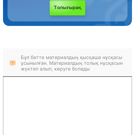
Толығырақ
Бұл бетте материалдың қысқаша нұсқасы
ұсынылған. Материалдың толық нұсқасын
жүктеп алып, көруге болады