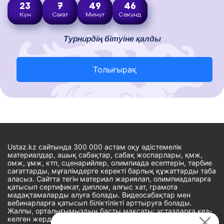
23
7
49
45
Күн
Сағат
Минут
Секунд
Турнирдің бітуіне қалды
Толығырақ
Ustaz.kz сайтында 300 000 астам оқу әдістемелік
материалдар, ашық сабақтар, сабақ жоспарлары, қмж,
омж, ұмж, ктп, сценарийлер, олимпиада есептерін, тәрбие
сағаттарды, мұғалімдерге керекті барлық құжаттарды таба
аласыз. Сайтта тегін материал жариялап, олимпиадаларға
қатысып сертификат, диплом, алғыс хат, грамота
мадақтамаларды алуға болады. Видеосабақтар мен
вебинарларға қатысып біліктілікті арттыруға болады.
Жалпы, орталығымыздың басты мақсаты: ұстаздарға кез-
келген жерде, кез-келген уақытта білім алуына мүмкіндік