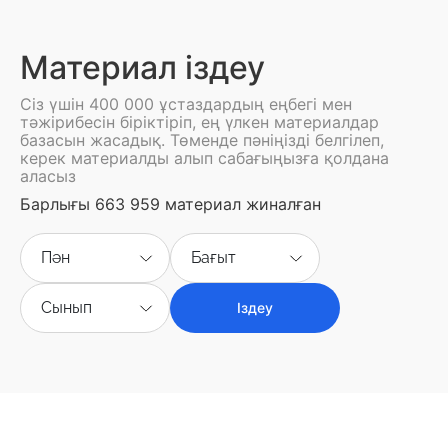
Материал іздеу
Сіз үшін 400 000 ұстаздардың еңбегі мен
тәжірибесін біріктіріп, ең үлкен материалдар
базасын жасадық. Төменде пәніңізді белгілеп,
керек материалды алып сабағыңызға қолдана
аласыз
Барлығы 663 959 материал жиналған
Пән
Бағыт
Сынып
Іздеу