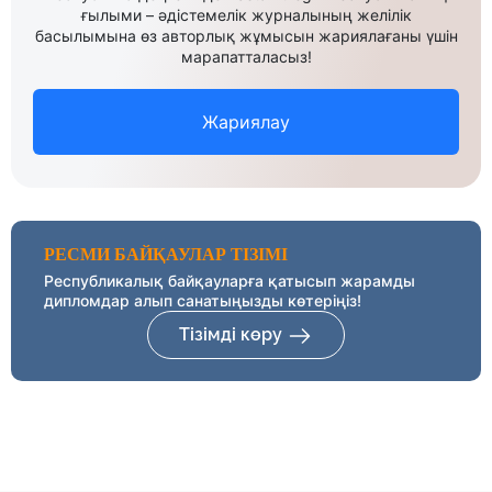
ғылыми – әдістемелік журналының желілік
басылымына өз авторлық жұмысын жариялағаны үшін
марапатталасыз!
Жариялау
РЕСМИ БАЙҚАУЛАР ТІЗІМІ
Республикалық байқауларға қатысып жарамды
дипломдар алып санатыңызды көтеріңіз!
Тізімді көру