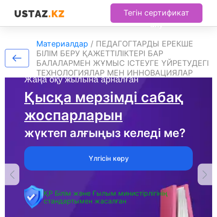
Тегін сертификат
алу
Материалдар
/
ПЕДАГОГТАРДЫ ЕРЕКШЕ
БІЛІМ БЕРУ ҚАЖЕТТІЛІКТЕРІ БАР
БАЛАЛАРМЕН ЖҰМЫС ІСТЕУГЕ ҮЙРЕТУДЕГІ
ТЕХНОЛОГИЯЛАР МЕН ИННОВАЦИЯЛАР
Жаңа оқу жылына арналған
Қысқа мерзімді сабақ
жоспарларын
жүктеп алғыңыз келеді ме?
Үлгісін көру
ҚР Білім және Ғылым министірлігінің
стандартымен жасалған