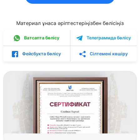
Материал ұнаса әріптестеріңізбен бөлісіңіз
Ватсапта бөлісу
Телеграммда бөлісу
Фейсбукта бөлісу
Сілтемені көшіру