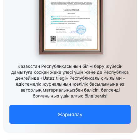
Қазақстан Республикасының білім беру жүйесін
дамытуға қосқан жеке үлесі үшін және де Республика
деңгейінде «Ustaz tilegi» Республикалық ғылыми –
әдістемелік журналының желілік басылымына өз
авторлық материалыңызбен бөлісіп, белсенді
болғаныңыз үшін алғыс білдіреміз!
Жариялау