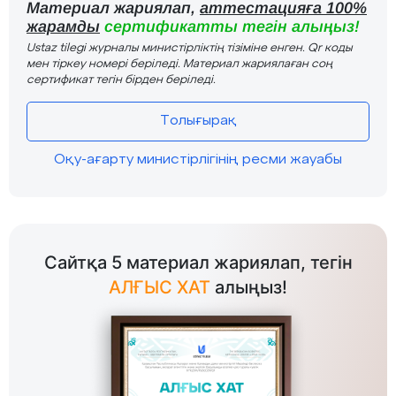
Материал жариялап,
аттестацияға 100%
жарамды
сертификатты тегін алыңыз!
Ustaz tilegi журналы министірліктің тізіміне енген. Qr коды
мен тіркеу номері беріледі. Материал жариялаған соң
сертификат тегін бірден беріледі.
Толығырақ
Оқу-ағарту министірлігінің ресми жауабы
Сайтқа 5 материал жариялап, тегін
АЛҒЫС ХАТ
алыңыз!