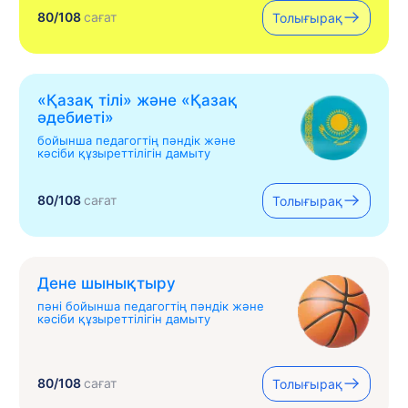
80/108
сағат
Толығырақ
«Қазақ тілі» жəне «Қазақ
əдебиеті»
бойынша педагогтің пәндік және
кәсіби құзыреттілігін дамыту
80/108
сағат
Толығырақ
Дене шынықтыру
пәні бойынша педагогтің пәндік және
кәсіби құзыреттілігін дамыту
80/108
сағат
Толығырақ