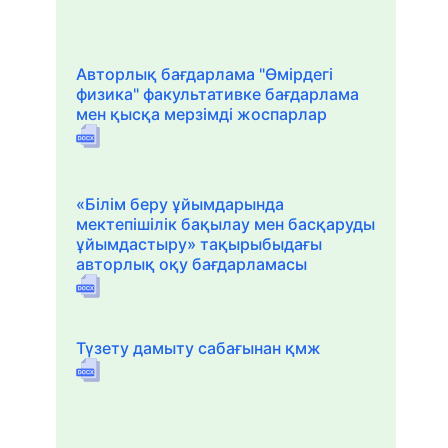
Авторлық бағдарлама "Өмірдегі
физика" факультативке бағдарлама
мен қысқа мерзімді жоспарлар
«Білім беру ұйымдарында
мектепішілік бақылау мен басқаруды
ұйымдастыру» тақырыбыдағы
авторлық оқу бағдарламасы
Түзету дамыту сабағынан қмж