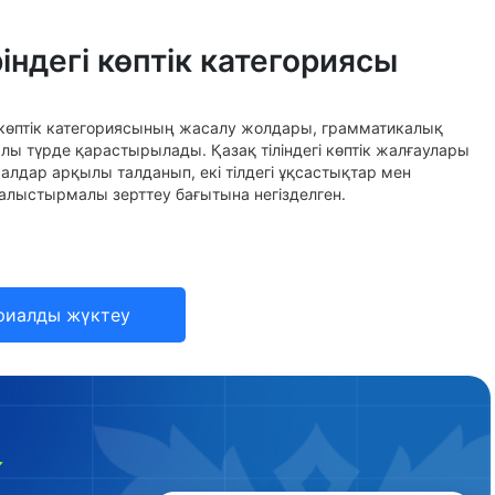
ндегі көптік категориясы
 көптік категориясының жасалу жолдары, грамматикалық
 түрде қарастырылады. Қазақ тіліндегі көптік жалғаулары
салдар арқылы талданып, екі тілдегі ұқсастықтар мен
салыстырмалы зерттеу бағытына негізделген.
риалды жүктеу