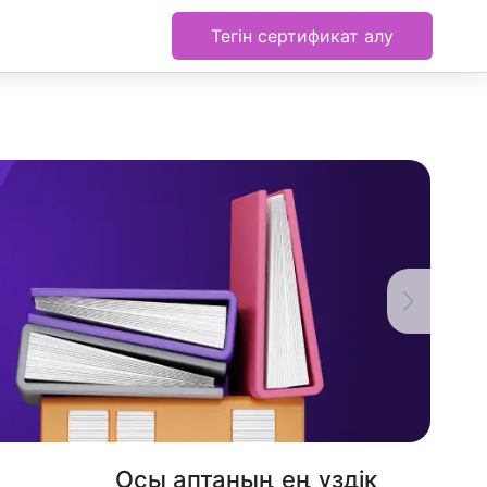
Тегін сертификат алу
Осы аптаның ең үздік