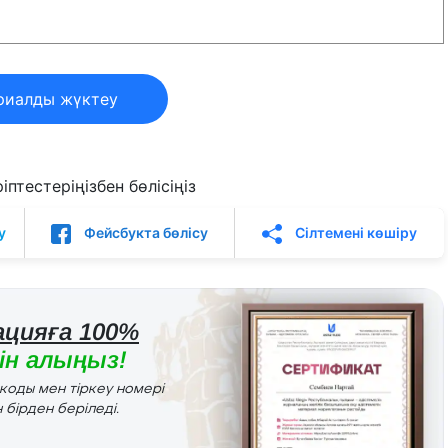
риалды жүктеу
птестеріңізбен бөлісіңіз
у
Фейсбукта бөлісу
Сілтемені көшіру
цияға 100%
н алыңыз!
r коды мен тіркеу номері
 бірден беріледі.