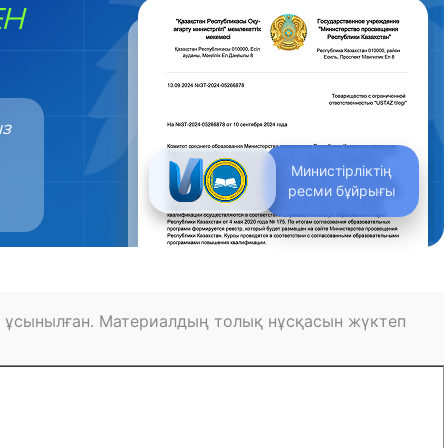
ЕН
ыз
Министірліктің
ресми бұйрығы
 ұсынылған. Материалдың толық нұсқасын жүктеп