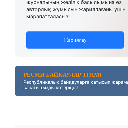
журналының желілік басылымына өз
авторлық жұмысын жариялағаны үшін
марапатталасыз!
Жариялау
РЕСМИ БАЙҚАУЛАР ТІЗІМІ
Республикалық байқауларға қатысып жарам
санатыңызды көтеріңіз!