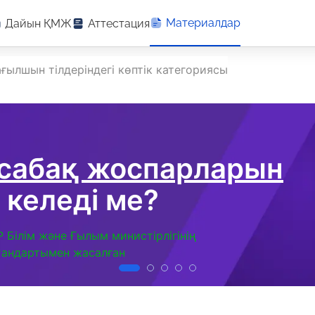
Материалдар
Дайын ҚМЖ
Аттестация
ғылшын тілдеріндегі көптік категориясы
 сабақ жоспарларын
 келеді ме?
Р Білім және Ғылым министірлігінің
тандартымен жасалған