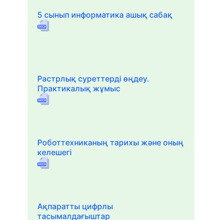
5 сынып информатика ашық сабақ
Растрлық суреттерді өңдеу.
Практикалық жұмыс
Роботтехниканың тарихы және оның
келешегі
Ақпаратты цифрлы
тасымалдағыштар