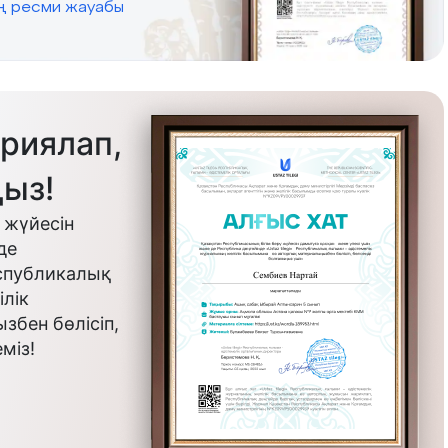
ің ресми жауабы
риялап,
ыз!
 жүйесін
де
еспубликалық
лік
бен бөлісіп,
міз!