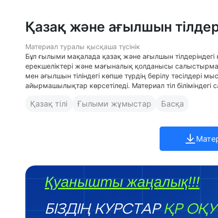
Қазақ және ағылшын тілдері
Материал туралы қысқаша түсінік
Бұл ғылыми мақалада қазақ және ағылшын тілдеріндегі
ерекшеліктері және мағыналық қолданысы салыстырмалы
мен ағылшын тіліндегі көпше түрдің берілу тәсілдері мы
айырмашылықтар көрсетіледі. Материал тіл біліміндегі 
Қазақ тілі
Ғылыми жұмыстар
Басқа
Мате
Қуанышты жаңалық!!!
БІЗДІҢ КУРСТАР
ҚР ОҚУ