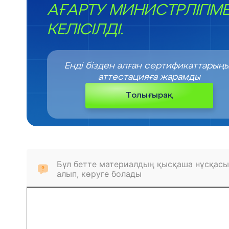
АҒАРТУ МИНИСТРЛІГІМ
КЕЛІСІЛДІ.
Енді бізден алған сертификаттарың
аттестацияға жарамды
Толығырақ
Бұл бетте материалдың қысқаша нұсқасы
алып, көруге болады