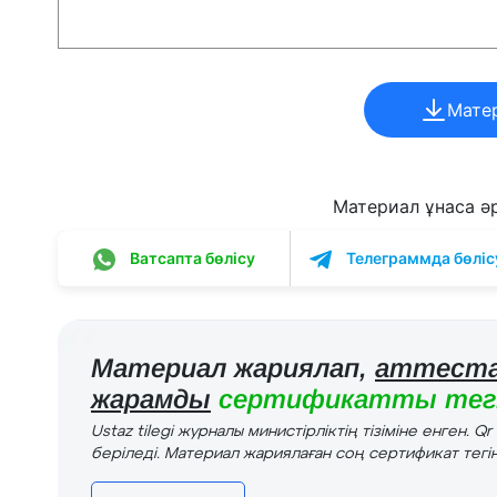
Мате
Материал ұнаса әрі
Ватсапта бөлісу
Телеграммда бөліс
Материал жариялап,
аттеста
жарамды
сертификатты тегі
Ustaz tilegi журналы министірліктің тізіміне енген. Q
беріледі. Материал жариялаған соң сертификат тегін