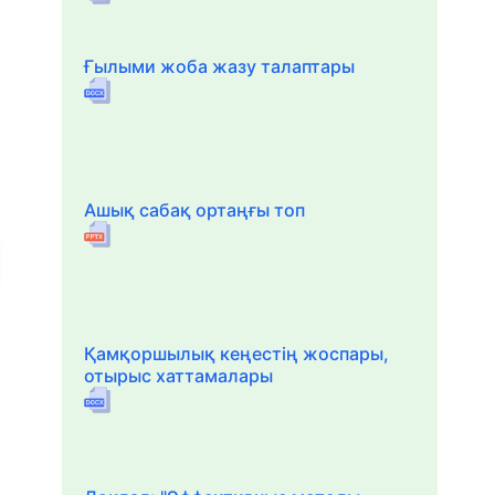
Ғылыми жоба жазу талаптары
Ашық сабақ ортаңғы топ
Қамқоршылық кеңестің жоспары,
отырыс хаттамалары