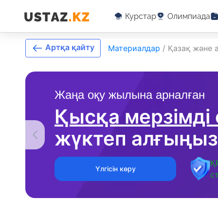
Курстар
Олимпиада
Артқа қайту
Материалдар
/
Қазақ және а
Жаңа оқу жылына арналған
Қысқа мерзімді
жүктеп алғыңыз
Қ
Үлгісін көру
с