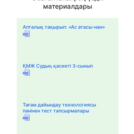
материалдары
Апталық тақырып: «Ас атасы-нан»
ҚМЖ Судың қасиеті 3-сынып
Тағам дайындау технологиясы
пәнінен тест тапсырмалары