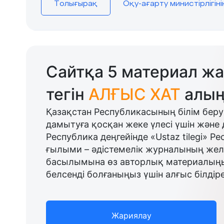
Толығырақ
Оқу-ағарту министірлігін
Сайтқа 5 материал жа
тегін
АЛҒЫС ХАТ
алың
Қазақстан Республикасының білім беру
дамытуға қосқан жеке үлесі үшін және 
Республика деңгейінде «Ustaz tilegi» Р
ғылыми – әдістемелік журналының желі
басылымына өз авторлық материалыңыз
белсенді болғаныңыз үшін алғыс білдіре
Жариялау