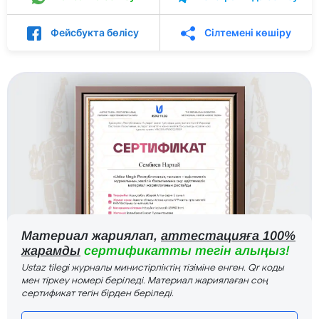
Фейсбукта бөлісу
Сілтемені көшіру
Материал жариялап,
аттестацияға 100%
жарамды
сертификатты тегін алыңыз!
Ustaz tilegi журналы министірліктің тізіміне енген. Qr коды
мен тіркеу номері беріледі. Материал жариялаған соң
сертификат тегін бірден беріледі.