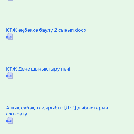
КТЖ еңбекке баулу 2 сынып.docx
КТЖ Дене шынықтыру пәні
Ашық сабақ тақырыбы: [Л-Р] дыбыстарын
ажырату