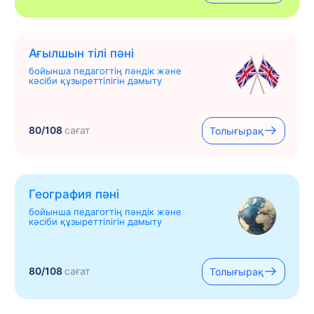
Ағылшын тілі пәні
бойынша педагогтің пәндік және
кәсіби құзыреттілігін дамыту
80/108
сағат
Толығырақ
География пәні
бойынша педагогтің пәндік және
кәсіби құзыреттілігін дамыту
80/108
сағат
Толығырақ