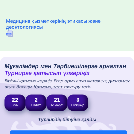
Медицина қызметкерінің этикасы және
деонтологиясы
Мұғалімдер мен Тәрбиешілерге арналған
Турнирге қатысып үлгеріңіз
Бірінші қатысып көріңіз. Егер орын алып жатсаңыз, дипломды
алуға болады. Қатысып, тест тапсыру тегін
22
2
21
2
Күн
Сағат
Минут
Секунд
Турнирдің бітуіне қалды