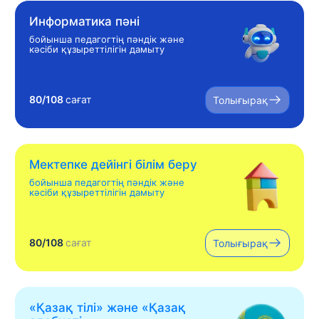
Информатика пәні
бойынша педагогтің пәндік және
кәсіби құзыреттілігін дамыту
80/108
сағат
Толығырақ
Мектепке дейінгі білім беру
бойынша педагогтің пәндік және
кәсіби құзыреттілігін дамыту
80/108
сағат
Толығырақ
«Қазақ тілі» жəне «Қазақ