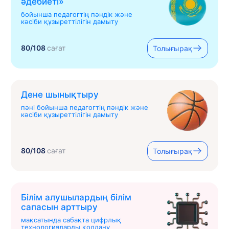
əдебиеті»
бойынша педагогтің пәндік және
кәсіби құзыреттілігін дамыту
80/108
сағат
Толығырақ
Дене шынықтыру
пәні бойынша педагогтің пәндік және
кәсіби құзыреттілігін дамыту
80/108
сағат
Толығырақ
Білім алушылардың білім
сапасын арттыру
мақсатында сабақта цифрлық
технологияларды қолдану