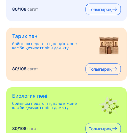
80/108
сағат
Толығырақ
Тарих пәні
бойынша педагогтің пәндік және
кәсіби құзыреттілігін дамыту
80/108
сағат
Толығырақ
Биология пәні
бойынша педагогтің пәндік және
кәсіби құзыреттілігін дамыту
80/108
сағат
Толығырақ