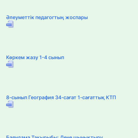
Әлеуметтік педагогтың жоспары
Көркем жазу 1-4 сынып
8-сынып География 34-сағат 1-сағаттық КТП
Баяндама Тақырыбы: Дене шынықтыру