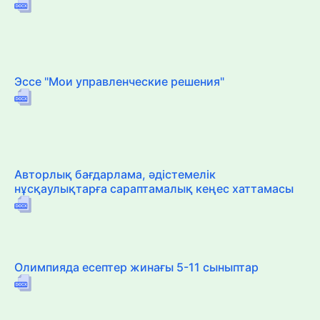
Эссе "Мои управленческие решения"
Авторлық бағдарлама, әдістемелік
нұсқаулықтарға сараптамалық кеңес хаттамасы
Олимпияда есептер жинағы 5-11 сыныптар