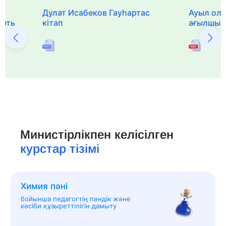
Дулат Исабеков Гауһартас
Ауыл оли
ерть
кітап
ағылшын 
Министірлікпен келісілген
курстар тізімі
Химия пәні
бойынша педагогтің пәндік және
кәсіби құзыреттілігін дамыту