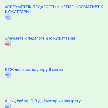
«ӘЛЕУМЕТТІК ПЕДАГОГТЫҢ НЕГІЗГІ НОРМАТИВТІК
ҚҰЖАТТАРЫ»
Әлеуметтік педагогтің іс құжаттары
КТЖ дене шынықтыру 8 сынып
Ашық сабақ. С-З дыбыстарын ажырату