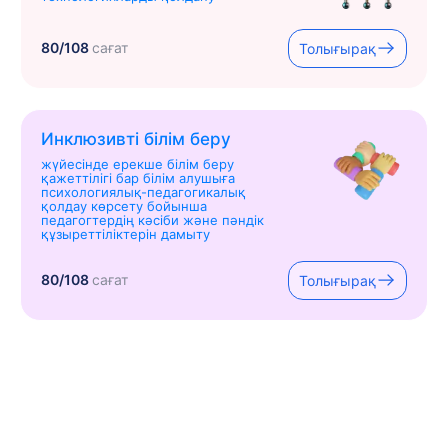
80/108
сағат
Толығырақ
Инклюзивті білім беру
жүйесінде ерекше білім беру
қажеттілігі бар білім алушыға
психологиялық-педагогикалық
қолдау көрсету бойынша
педагогтердің кәсіби және пәндік
құзыреттіліктерін дамыту
80/108
сағат
Толығырақ