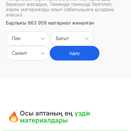
базасын жасадық. Төменде пәніңізді белгілеп,
керек материалды алып сабағыңызға қолдана
аласыз
Барлығы 663 959 материал жиналған
Пән
Бағыт
Сынып
Іздеу
Осы аптаның ең
үздік
материалдары