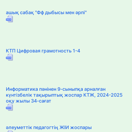
ашық сабақ "Фф дыбысы мен әрпі"
КТП Цифровая грамотность 1-4
Информатика пәнінен 9-сыныпқа арналған
күнтізбелік тақырыптық жоспар КТЖ, 2024-2025
оқу жылы 34-сағат
әлеуметтік педагогтің ЖІИ жоспары