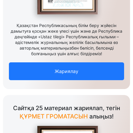
Қазақстан Республикасының білім беру жүйесін
дамытуға қосқан жеке үлесі үшін және де Республика
деңгейінде «Ustaz tilegi» Республикалық ғылыми –
әдістемелік журналының желілік басылымына өз
авторлық материалыңызбен бөлісіп, белсенді
болғаныңыз үшін алғыс білдіреміз!
Жариялау
Сайтқа 25 материал жариялап, тегін
ҚҰРМЕТ ГРОМАТАСЫН
алыңыз!