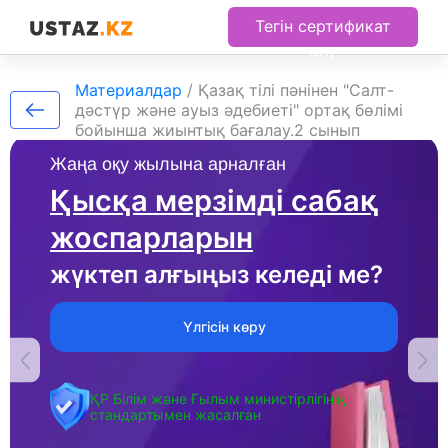
Тегін сертификат
алу
Материалдар
/
Қазақ тілі пәнінен "Салт-
дәстүр және ауыз әдебиеті" ортақ бөлімі
бойынша жиынтық бағалау.2 сынып
Жаңа оқу жылына арналған
Қысқа мерзімді сабақ
жоспарларын
жүктеп алғыңыз келеді ме?
Үлгісін көру
ҚР Білім және Ғылым министірлігінің
стандартымен жасалған