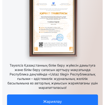
Тәуелсіз Қазақстанның білім беру жүйесін дамытуға
және білім беру сапасын арттыру мақсатында
Республика деңгейінде «Ustaz tilegi» Республикалық
ғылыми – әдістемелік журналының желілік
басылымына өз авторлық жұмысын жариялағаны үшін
марапатталасыз!
Жариялау