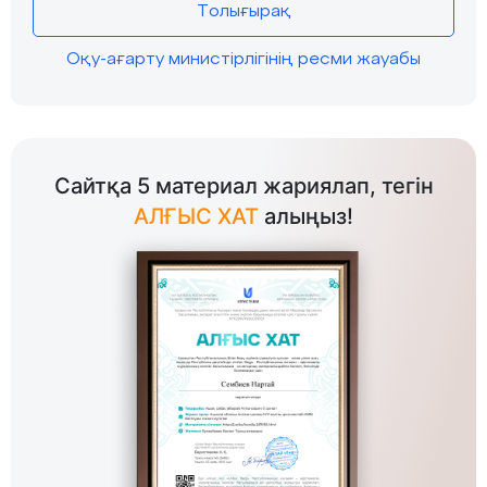
Толығырақ
Оқу-ағарту министірлігінің ресми жауабы
Сайтқа 5 материал жариялап, тегін
АЛҒЫС ХАТ
алыңыз!