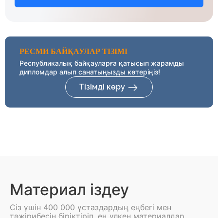
РЕСМИ БАЙҚАУЛАР ТІЗІМІ
Республикалық байқауларға қатысып жарамды
дипломдар алып санатыңызды көтеріңіз!
Тізімді көру
Материал іздеу
Сіз үшін 400 000 ұстаздардың еңбегі мен
тәжірибесін біріктіріп, ең үлкен материалдар