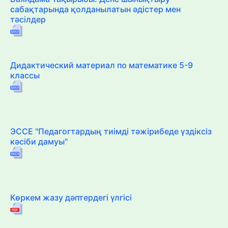
сабақтарында қолданылатын әдістер мен
тәсілдер
Дидактический материал по математике 5-9
классы
ЭССЕ "Педагогтардың тиімді тәжірибеде үздіксіз
кәсіби дамуы"
Көркем жазу дәптердегі үлгісі