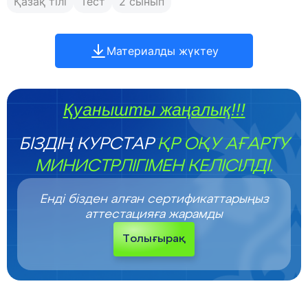
Қазақ тілі
Тест
2 сынып
Материалды жүктеу
Қуанышты жаңалық!!!
БІЗДІҢ КУРСТАР
ҚР ОҚУ АҒАРТУ
МИНИСТРЛІГІМЕН КЕЛІСІЛДІ.
Енді бізден алған сертификаттарыңыз
аттестацияға жарамды
Толығырақ