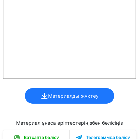
Материалды жүктеу
Материал ұнаса әріптестеріңізбен бөлісіңіз
Ватсапта бөлісу
Телеграммда бөлісу