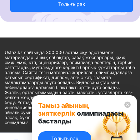
Толығырақ
Ustaz.kz сайтында 300 000 астам оқу әдістемелік
материалдар, ашық сабақтар, сабақ жоспарлары, қмж,
омж, ұмж, ктп, сценарийлер, олимпиада есептерін, тәрбие
сағаттарды, мұғалімдерге керекті барлық құжаттарды таба
аласыз. Сайтта тегін материал жариялап, олимпиадаларға
қатысып сертификат, диплом, алғыс хат, грамота
мадақтамаларды алуға болады. Видеосабақтар мен
вебинарларға қатысып біліктілікті арттыруға болады.
Жалпы, орталығымыздың басты мақсаты: ұстаздарға кез-
келген жерде, кез-келген уақытта білім алуына мүмкіндік
беру. Ұстаздардың барлық өзекті мәселелеріне
Тамыз айының
инновациялық шешім тауып, шығармашылық жұмыспен
зияткерлік
олимпиадасы
айналысуына уақыт сыйлау. «Ұстаздарға сапалы білім бере
алсақ, бүкіл Қазақ еліне білім бере аламыз» - деген
басталды
сенімдеміз.
Толығырақ