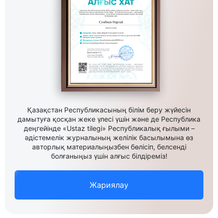
Қазақстан Республикасының білім беру жүйесін
дамытуға қосқан жеке үлесі үшін және де Республика
деңгейінде «Ustaz tilegi» Республикалық ғылыми –
әдістемелік журналының желілік басылымына өз
авторлық материалыңызбен бөлісіп, белсенді
болғаныңыз үшін алғыс білдіреміз!
Жариялау