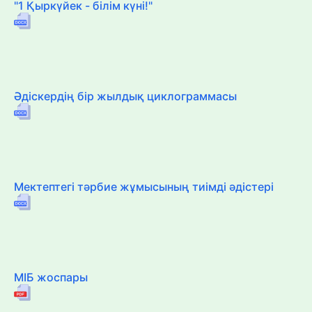
"1 Қыркүйек - білім күні!"
Әдіскердің бір жылдық циклограммасы
Мектептегі тәрбие жұмысының тиімді әдістері
МІБ жоспары