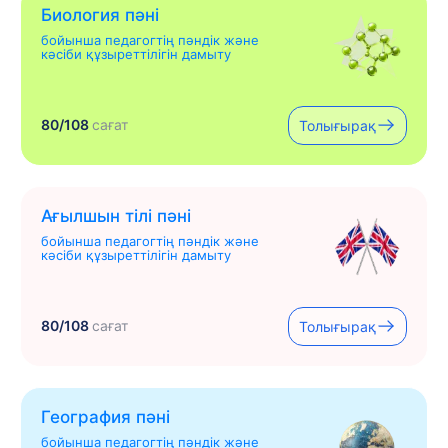
Биология пәні
бойынша педагогтің пәндік және
кәсіби құзыреттілігін дамыту
80/108
сағат
Толығырақ
Ағылшын тілі пәні
бойынша педагогтің пәндік және
кәсіби құзыреттілігін дамыту
80/108
сағат
Толығырақ
География пәні
бойынша педагогтің пәндік және