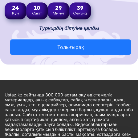
24
10
29
38
Күн
Сағат
Минут
Секунд
Турнирдің бітуіне қалды
Толығырақ
Ustaz.kz сайтында 300 000 астам оқу әдістемелік
материалдар, ашық сабақтар, сабақ жоспарлары, қмж,
омж, ұмж, ктп, сценарийлер, олимпиада есептерін, тәрбие
сағаттарды, мұғалімдерге керекті барлық құжаттарды таба
аласыз. Сайтта тегін материал жариялап, олимпиадаларға
қатысып сертификат, диплом, алғыс хат, грамота
мадақтамаларды алуға болады. Видеосабақтар мен
вебинарларға қатысып біліктілікті арттыруға болады.
Жалпы, орталығымыздың басты мақсаты: ұстаздарға кез-