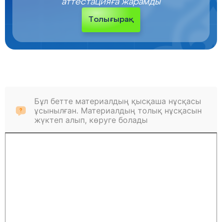
аттестацияға жарамды
Толығырақ
Бұл бетте материалдың қысқаша нұсқасы
ұсынылған. Материалдың толық нұсқасын
жүктеп алып, көруге болады