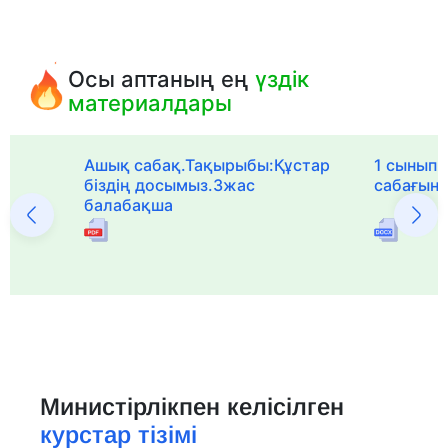
Осы аптаның ең
үздік
материалдары
Ашық сабақ.Тақырыбы:Құстар
1 сыныпқа
біздің досымыз.3жас
сабағын
балабақша
Министірлікпен келісілген
курстар тізімі