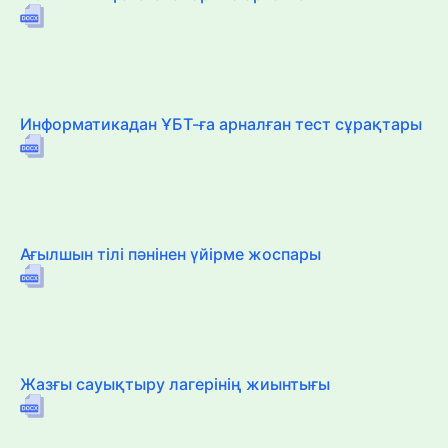
Информатикадан ҰБТ-ға арналған тест сұрақтары
Ағылшын тілі пәнінен үйірме жоспары
Жазғы сауықтыру лагерінің жиынтығы