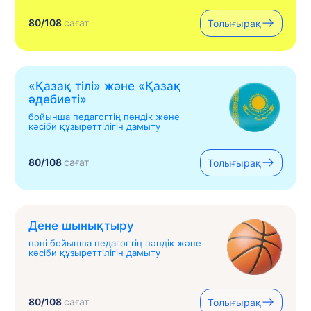
80/108
сағат
Толығырақ
«Қазақ тілі» жəне «Қазақ
əдебиеті»
бойынша педагогтің пәндік және
кәсіби құзыреттілігін дамыту
80/108
сағат
Толығырақ
Дене шынықтыру
пәні бойынша педагогтің пәндік және
кәсіби құзыреттілігін дамыту
80/108
сағат
Толығырақ