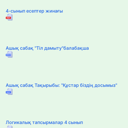
4-сынып есептер жинағы
Ашық сабақ "Тіл дамыту"балабақша
Ашық сабақ Тақырыбы: "Құстар біздің досымыз"
Логикалық тапсырмалар 4 сынып