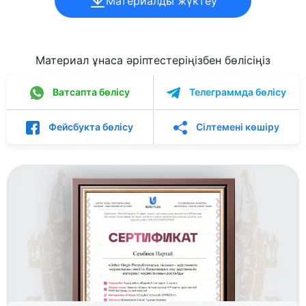
Материалды жүктеу
Материал ұнаса әріптестеріңізбен бөлісіңіз
Ватсапта бөлісу
Телеграммда бөлісу
Фейсбукта бөлісу
Сілтемені көшіру