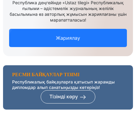
Республика деңгейінде «Ustaz tilegi» Республикалық
ғылыми – әдістемелік журналының желілік
басылымына өз авторлық жұмысын жариялағаны үшін
марапатталасыз!
Жариялау
РЕСМИ БАЙҚАУЛАР ТІЗІМІ
Республикалық байқауларға қатысып жарамды
дипломдар алып санатыңызды көтеріңіз!
Тізімді көру