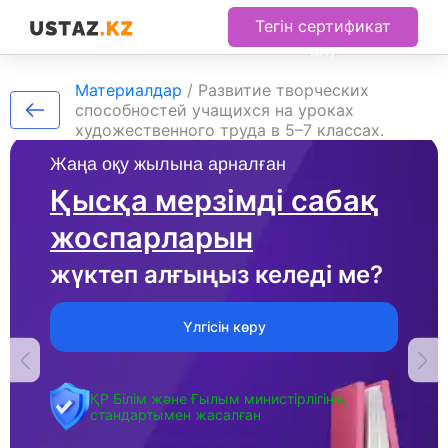
Тегін сертификат
алу
Материалдар
/
Развитие творческих
способностей учащихся на уроках
художественного труда в 5–7 классах.
Жаңа оқу жылына арналған
Қысқа мерзімді сабақ
жоспарларын
жүктеп алғыңыз келеді ме?
Үлгісін көру
ҚР Білім және Ғылым министірлігінің
стандартымен жасалған