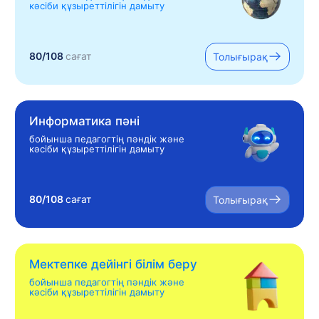
кәсіби құзыреттілігін дамыту
80/108
сағат
Толығырақ
Информатика пәні
бойынша педагогтің пәндік және
кәсіби құзыреттілігін дамыту
80/108
сағат
Толығырақ
Мектепке дейінгі білім беру
бойынша педагогтің пәндік және
кәсіби құзыреттілігін дамыту