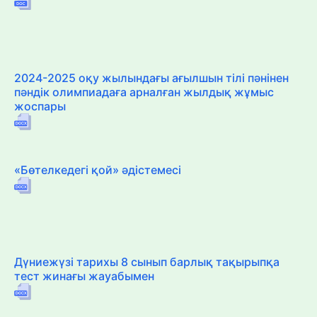
2024-2025 оқу жылындағы ағылшын тілі пәнінен
пәндік олимпиадаға арналған жылдық жұмыс
жоспары
«Бөтелкедегі қой» әдістемесі
Дүниежүзі тарихы 8 сынып барлық тақырыпқа
тест жинағы жауабымен