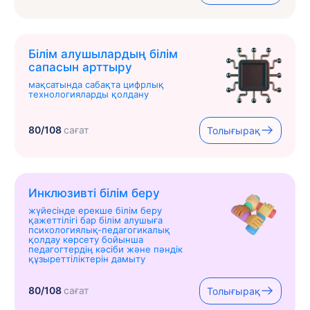
Білім алушылардың білім
сапасын арттыру
мақсатында сабақта цифрлық
технологияларды қолдану
80/108
сағат
Толығырақ
Инклюзивті білім беру
жүйесінде ерекше білім беру
қажеттілігі бар білім алушыға
психологиялық-педагогикалық
қолдау көрсету бойынша
педагогтердің кәсіби және пәндік
құзыреттіліктерін дамыту
80/108
сағат
Толығырақ