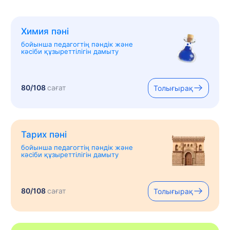
Химия пәні
бойынша педагогтің пәндік және
кәсіби құзыреттілігін дамыту
80/108
сағат
Толығырақ
Тарих пәні
бойынша педагогтің пәндік және
кәсіби құзыреттілігін дамыту
80/108
сағат
Толығырақ