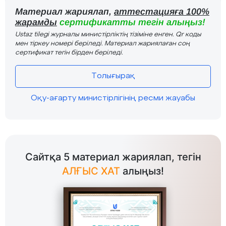
Материал жариялап,
аттестацияға 100%
жарамды
сертификатты тегін алыңыз!
Ustaz tilegi журналы министірліктің тізіміне енген. Qr коды
мен тіркеу номері беріледі. Материал жариялаған соң
сертификат тегін бірден беріледі.
Толығырақ
Оқу-ағарту министірлігінің ресми жауабы
Сайтқа 5 материал жариялап, тегін
АЛҒЫС ХАТ
алыңыз!