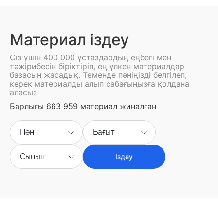
Материал іздеу
Сіз үшін 400 000 ұстаздардың еңбегі мен
тәжірибесін біріктіріп, ең үлкен материалдар
базасын жасадық. Төменде пәніңізді белгілеп,
керек материалды алып сабағыңызға қолдана
аласыз
Барлығы 663 959 материал жиналған
Пән
Бағыт
Сынып
Іздеу