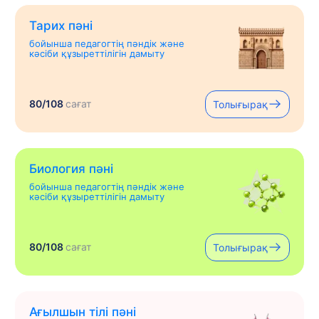
Тарих пәні
бойынша педагогтің пәндік және
кәсіби құзыреттілігін дамыту
80/108
сағат
Толығырақ
Биология пәні
бойынша педагогтің пәндік және
кәсіби құзыреттілігін дамыту
80/108
сағат
Толығырақ
Ағылшын тілі пәні