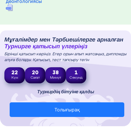
деонтологиясы
Мұғалімдер мен Тәрбиешілерге арналған
Турнирге қатысып үлгеріңіз
Бірінші қатысып көріңіз. Егер орын алып жатсаңыз, дипломды
алуға болады. Қатысып, тест тапсыру тегін
22
20
38
0
Күн
Сағат
Минут
Секунд
Турнирдің бітуіне қалды
Толығырақ