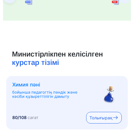
Министірлікпен келісілген
курстар тізімі
Химия пәні
бойынша педагогтің пәндік және
кәсіби құзыреттілігін дамыту
80/108
сағат
Толығырақ