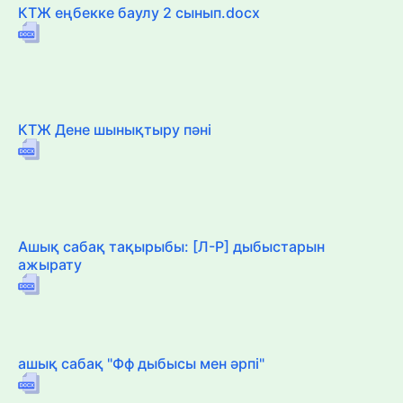
КТЖ еңбекке баулу 2 сынып.docx
КТЖ Дене шынықтыру пәні
Ашық сабақ тақырыбы: [Л-Р] дыбыстарын
ажырату
ашық сабақ "Фф дыбысы мен әрпі"