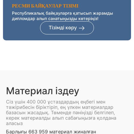
РЕСМИ БАЙҚАУЛАР ТІЗІМІ
Республикалық байқауларға қатысып жарамды
дипломдар алып санатыңызды көтеріңіз!
Тізімді көру
Материал іздеу
Сіз үшін 400 000 ұстаздардың еңбегі мен
тәжірибесін біріктіріп, ең үлкен материалдар
базасын жасадық. Төменде пәніңізді белгілеп,
керек материалды алып сабағыңызға қолдана
аласыз
Барлығы 663 959 материал жиналған