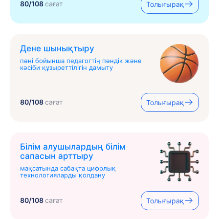
80/108
сағат
Толығырақ
Дене шынықтыру
пәні бойынша педагогтің пәндік және
кәсіби құзыреттілігін дамыту
80/108
сағат
Толығырақ
Білім алушылардың білім
сапасын арттыру
мақсатында сабақта цифрлық
технологияларды қолдану
80/108
сағат
Толығырақ