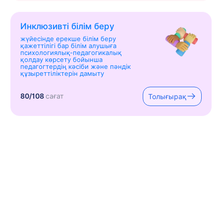
Инклюзивті білім беру
жүйесінде ерекше білім беру
қажеттілігі бар білім алушыға
психологиялық-педагогикалық
қолдау көрсету бойынша
педагогтердің кәсіби және пәндік
құзыреттіліктерін дамыту
80/108
сағат
Толығырақ