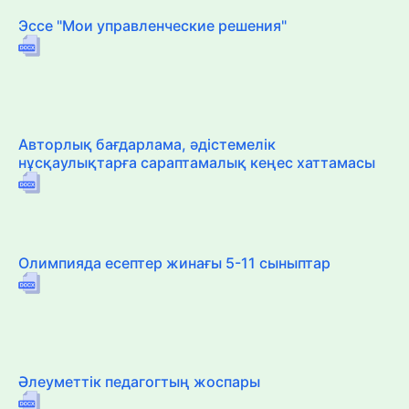
Эссе "Мои управленческие решения"
Авторлық бағдарлама, әдістемелік
нұсқаулықтарға сараптамалық кеңес хаттамасы
Олимпияда есептер жинағы 5-11 сыныптар
Әлеуметтік педагогтың жоспары