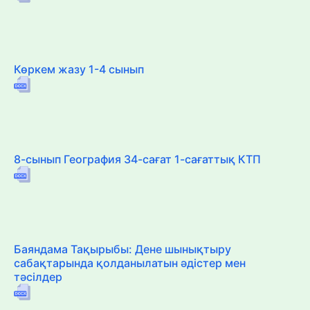
Көркем жазу 1-4 сынып
8-сынып География 34-сағат 1-сағаттық КТП
Баяндама Тақырыбы: Дене шынықтыру
сабақтарында қолданылатын әдістер мен
тәсілдер