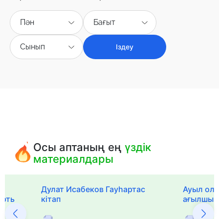
Пән
Бағыт
Сынып
Іздеу
Осы аптаның ең
үздік
материалдары
Дулат Исабеков Гауһартас
Ауыл оли
ерть
кітап
ағылшын 