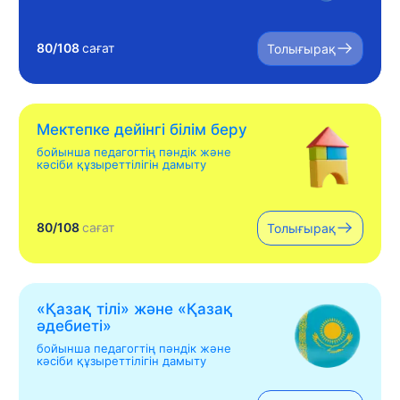
80/108
сағат
Толығырақ
Мектепке дейінгі білім беру
бойынша педагогтің пәндік және
кәсіби құзыреттілігін дамыту
80/108
сағат
Толығырақ
«Қазақ тілі» жəне «Қазақ
əдебиеті»
бойынша педагогтің пәндік және
кәсіби құзыреттілігін дамыту