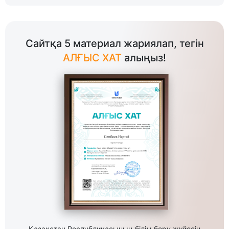
Сайтқа 5 материал жариялап, тегін
АЛҒЫС ХАТ
алыңыз!
Қазақстан Республикасының білім беру жүйесін