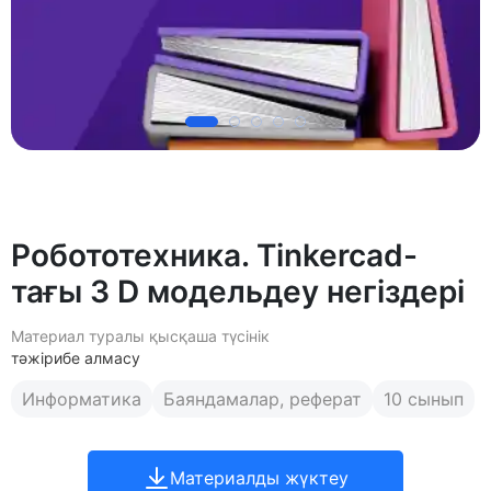
Робототехника. Tinkercad-
тағы 3 D модельдеу негіздері
Материал туралы қысқаша түсінік
тәжірибе алмасу
Информатика
Баяндамалар, реферат
10 сынып
Материалды жүктеу