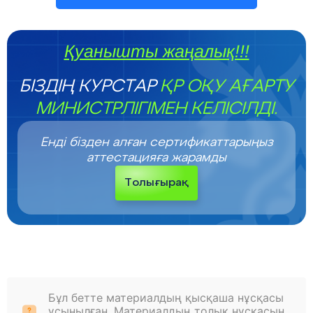
Қуанышты жаңалық!!!
БІЗДІҢ КУРСТАР
ҚР ОҚУ АҒАРТУ
МИНИСТРЛІГІМЕН КЕЛІСІЛДІ.
Енді бізден алған сертификаттарыңыз
аттестацияға жарамды
Толығырақ
Бұл бетте материалдың қысқаша нұсқасы
ұсынылған. Материалдың толық нұсқасын