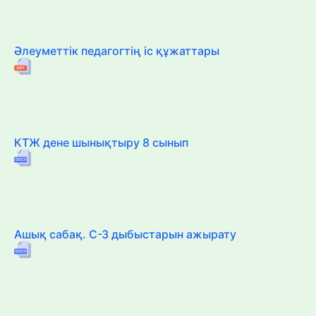
Әлеуметтік педагогтің іс құжаттары
КТЖ дене шынықтыру 8 сынып
Ашық сабақ. С-З дыбыстарын ажырату