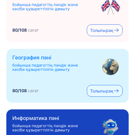
бойынша педагогтің пәндік және
кәсіби құзыреттілігін дамыту
80/108
сағат
Толығырақ
География пәні
бойынша педагогтің пәндік және
кәсіби құзыреттілігін дамыту
80/108
сағат
Толығырақ
Информатика пәні
бойынша педагогтің пәндік және
кәсіби құзыреттілігін дамыту