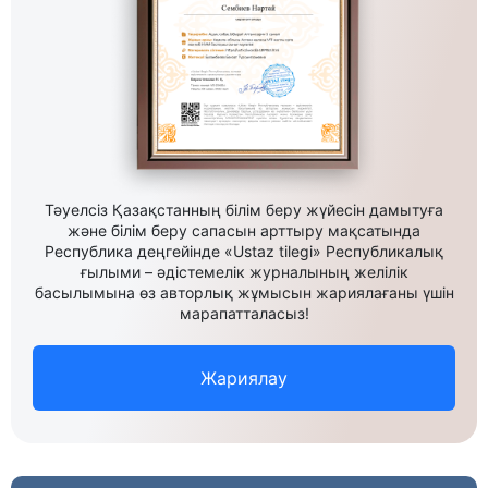
Тәуелсіз Қазақстанның білім беру жүйесін дамытуға
және білім беру сапасын арттыру мақсатында
Республика деңгейінде «Ustaz tilegi» Республикалық
ғылыми – әдістемелік журналының желілік
басылымына өз авторлық жұмысын жариялағаны үшін
марапатталасыз!
Жариялау