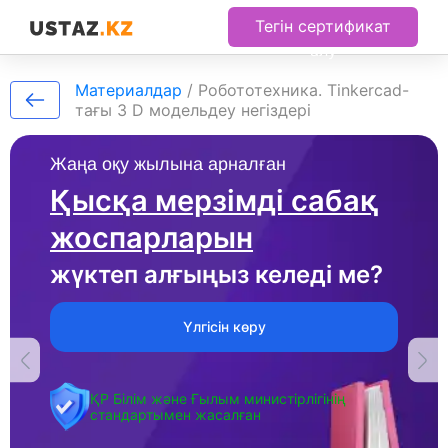
Тегін сертификат
алу
Материалдар
/
Робототехника. Tinkercad-
тағы 3 D модельдеу негіздері
Жаңа оқу жылына арналған
Қысқа мерзімді сабақ
жоспарларын
жүктеп алғыңыз келеді ме?
Үлгісін көру
ҚР Білім және Ғылым министірлігінің
стандартымен жасалған