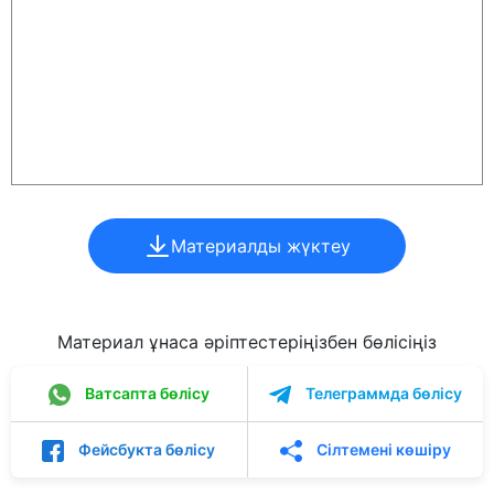
Материалды жүктеу
Материал ұнаса әріптестеріңізбен бөлісіңіз
Ватсапта бөлісу
Телеграммда бөлісу
Фейсбукта бөлісу
Сілтемені көшіру