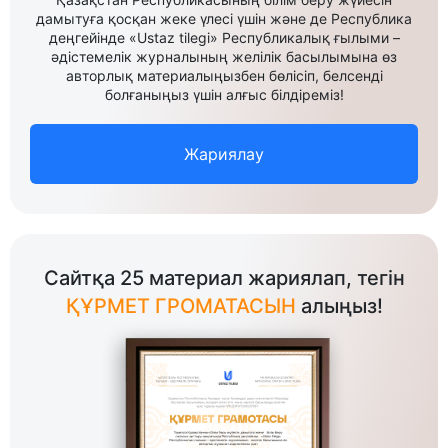
дамытуға қосқан жеке үлесі үшін және де Республика
деңгейінде «Ustaz tilegi» Республикалық ғылыми –
әдістемелік журналының желілік басылымына өз
авторлық материалыңызбен бөлісіп, белсенді
болғаныңыз үшін алғыс білдіреміз!
Жариялау
Сайтқа 25 материал жариялап, тегін
ҚҰРМЕТ ГРОМАТАСЫН
алыңыз!