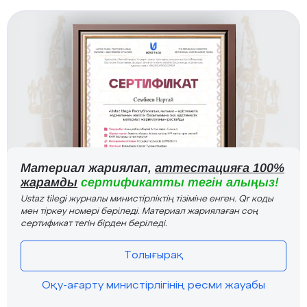
Материал жариялап,
аттестацияға 100%
жарамды
сертификатты тегін алыңыз!
Ustaz tilegi журналы министірліктің тізіміне енген. Qr коды
мен тіркеу номері беріледі. Материал жариялаған соң
сертификат тегін бірден беріледі.
Толығырақ
Оқу-ағарту министірлігінің ресми жауабы