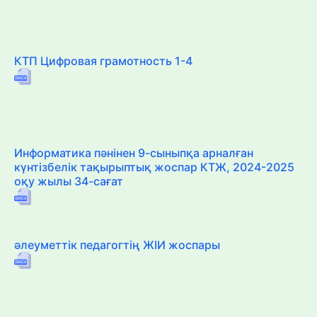
КТП Цифровая грамотность 1-4
Информатика пәнінен 9-сыныпқа арналған
күнтізбелік тақырыптық жоспар КТЖ, 2024-2025
оқу жылы 34-сағат
әлеуметтік педагогтің ЖІИ жоспары