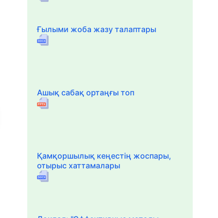
Ғылыми жоба жазу талаптары
Ашық сабақ ортаңғы топ
Қамқоршылық кеңестің жоспары,
отырыс хаттамалары