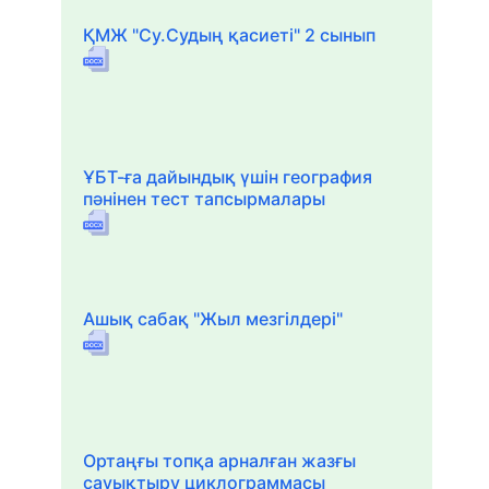
ҚМЖ "Су.Судың қасиеті" 2 сынып
ҰБТ-ға дайындық үшін география
пәнінен тест тапсырмалары
Ашық сабақ "Жыл мезгілдері"
Ортаңғы топқа арналған жазғы
сауықтыру циклограммасы