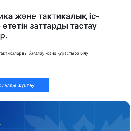
ка және тактикалық іс-
 ететін заттарды тастау
р.
актикаларды бағалау және құрастыра білу.
риалды жүктеу