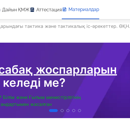
Материалдар
Дайын ҚМЖ
Аттестация
арындағы тактика және тактикалық іс-әрекеттер. ӨҚН.
 сабақ жоспарларын
 келеді ме?
Р Білім және Ғылым министірлігінің
тандартымен жасалған