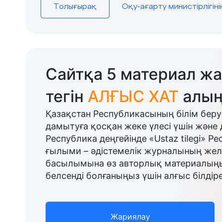
Толығырақ
Оқу-ағарту министірлігін
Сайтқа 5 материал жа
тегін
АЛҒЫС ХАТ
алың
Қазақстан Республикасының білім беру
дамытуға қосқан жеке үлесі үшін және 
Республика деңгейінде «Ustaz tilegi» Р
ғылыми – әдістемелік журналының желі
басылымына өз авторлық материалыңыз
белсенді болғаныңыз үшін алғыс білдіре
Жариялау