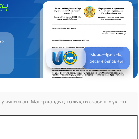
ЕН
ыз
Министірліктің
ресми бұйрығы
 ұсынылған. Материалдың толық нұсқасын жүктеп