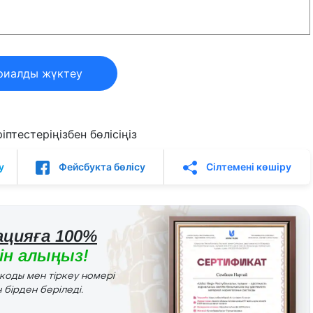
риалды жүктеу
птестеріңізбен бөлісіңіз
у
Фейсбукта бөлісу
Сілтемені көшіру
цияға 100%
н алыңыз!
r коды мен тіркеу номері
 бірден беріледі.