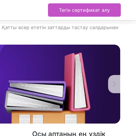
Тегін сертификат алу
 Қатты әсер ететін заттарды тастау салдарынан
Осы аптаның ең үздік