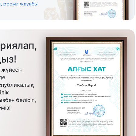
ің ресми жауабы
риялап,
ыз!
 жүйесін
де
еспубликалық
лік
бен бөлісіп,
міз!