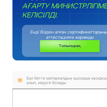
АҒАРТУ МИНИСТРЛІГІМ
КЕЛІСІЛДІ.
Енді бізден алған сертификаттарың
аттестацияға жарамды
Толығырақ
Бұл бетте материалдың қысқаша нұсқасы
алып, көруге болады