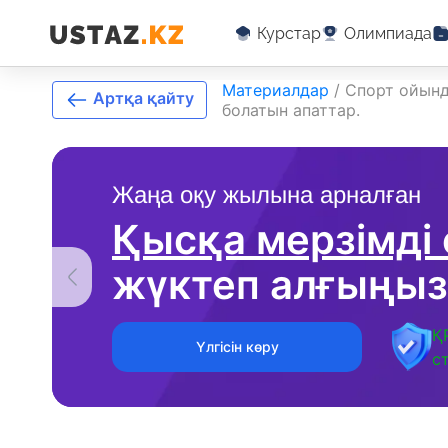
Курстар
Олимпиада
Материалдар
/
Спорт ойынд
Артқа қайту
болатын апаттар.
Жаңа оқу жылына арналған
Қысқа мерзімді
жүктеп алғыңыз
Қ
Үлгісін көру
с