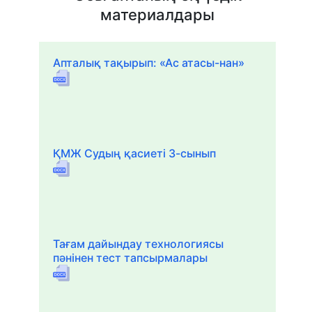
материалдары
Апталық тақырып: «Ас атасы-нан»
ҚМЖ Судың қасиеті 3-сынып
Тағам дайындау технологиясы
пәнінен тест тапсырмалары