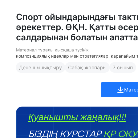
Спорт ойындарындағы такти
әрекеттер. ӨҚН. Қатты әсер
салдарынан болатын апатта
Материал туралы қысқаша түсінік
композициялық идеялар мен стратегиялар, қарапайым т
Дене шынықтыру
Сабақ жоспары
7 сынып
Мате
Қуанышты жаңалық!!!
БІЗДІҢ КУРСТАР
ҚР ОҚУ