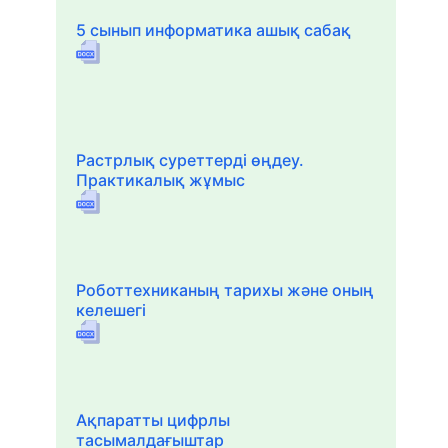
5 сынып информатика ашық сабақ
Растрлық суреттерді өңдеу.
Практикалық жұмыс
Роботтехниканың тарихы және оның
келешегі
Ақпаратты цифрлы
тасымалдағыштар