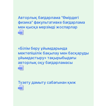
Авторлық бағдарлама "Өмірдегі
физика" факультативке бағдарлама
мен қысқа мерзімді жоспарлар
«Білім беру ұйымдарында
мектепішілік бақылау мен басқаруды
ұйымдастыру» тақырыбыдағы
авторлық оқу бағдарламасы
Түзету дамыту сабағынан қмж