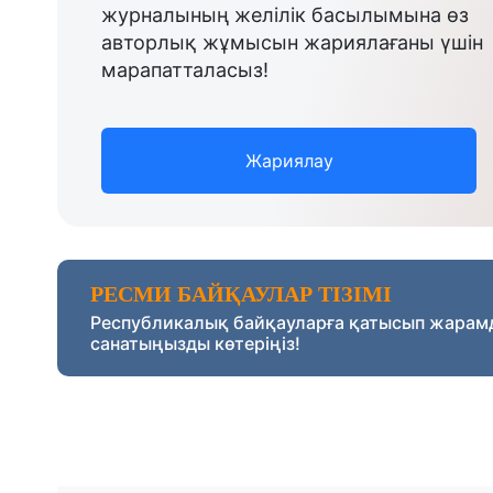
журналының желілік басылымына өз
авторлық жұмысын жариялағаны үшін
марапатталасыз!
Жариялау
РЕСМИ БАЙҚАУЛАР ТІЗІМІ
Республикалық байқауларға қатысып жарам
санатыңызды көтеріңіз!