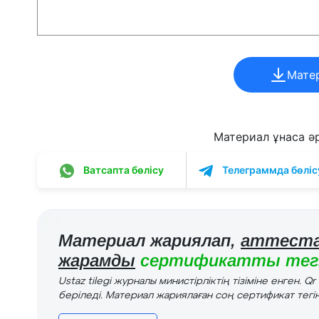
Мате
Материал ұнаса әрі
Ватсапта бөлісу
Телеграммда бөліс
Материал жариялап,
аттеста
жарамды
сертификатты тегі
Ustaz tilegi журналы министірліктің тізіміне енген. Q
беріледі. Материал жариялаған соң сертификат тегін