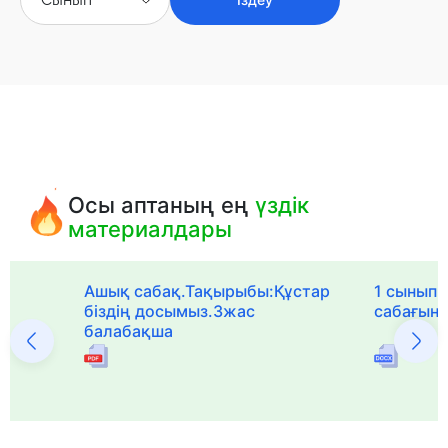
Осы аптаның ең
үздік
материалдары
Ашық сабақ.Тақырыбы:Құстар
1 сыныпқа
біздің досымыз.3жас
сабағын
балабақша