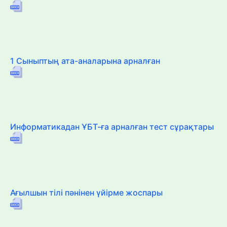
1 Сыныптың ата-аналарына арналған
Информатикадан ҰБТ-ға арналған тест сұрақтары
Ағылшын тілі пәнінен үйірме жоспары