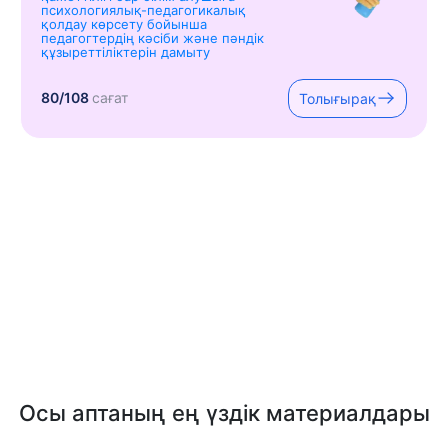
психологиялық-педагогикалық
қолдау көрсету бойынша
педагогтердің кәсіби және пәндік
құзыреттіліктерін дамыту
80/108
сағат
Толығырақ
Осы аптаның ең үздік материалдары