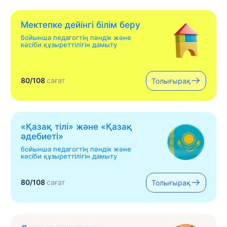
Мектепке дейінгі білім беру
бойынша педагогтің пәндік және
кәсіби құзыреттілігін дамыту
80/108
сағат
Толығырақ
«Қазақ тілі» жəне «Қазақ
əдебиеті»
бойынша педагогтің пәндік және
кәсіби құзыреттілігін дамыту
80/108
сағат
Толығырақ