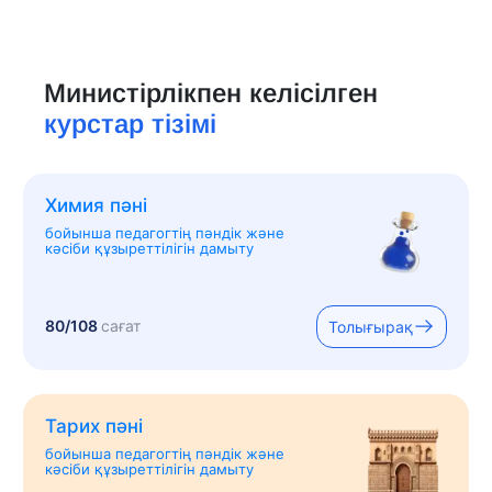
Министірлікпен келісілген
курстар тізімі
Химия пәні
бойынша педагогтің пәндік және
кәсіби құзыреттілігін дамыту
80/108
сағат
Толығырақ
Тарих пәні
бойынша педагогтің пәндік және
кәсіби құзыреттілігін дамыту