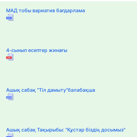
МАД тобы вариатив бағдарлама
4-сынып есептер жинағы
Ашық сабақ "Тіл дамыту"балабақша
Ашық сабақ Тақырыбы: "Құстар біздің досымыз"