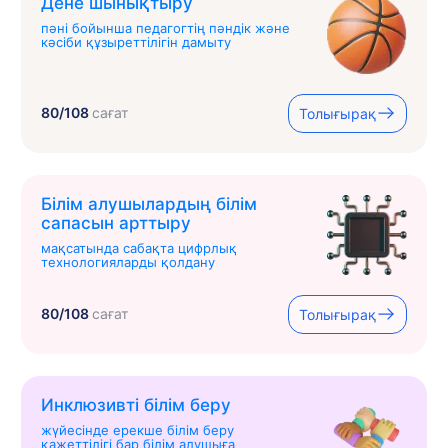
Дене шынықтыру
пәні бойынша педагогтің пәндік және
кәсіби құзыреттілігін дамыту
80/108
сағат
Толығырақ
Білім алушылардың білім
сапасын арттыру
мақсатында сабақта цифрлық
технологияларды қолдану
80/108
сағат
Толығырақ
Инклюзивті білім беру
жүйесінде ерекше білім беру
қажеттілігі бар білім алушыға