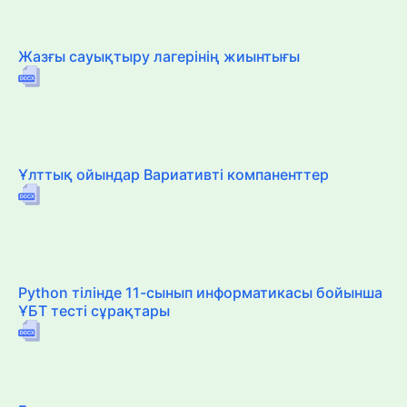
Жазғы сауықтыру лагерінің жиынтығы
Ұлттық ойындар Вариативті компаненттер
Python тілінде 11-сынып информатикасы бойынша
ҰБТ тесті сұрақтары