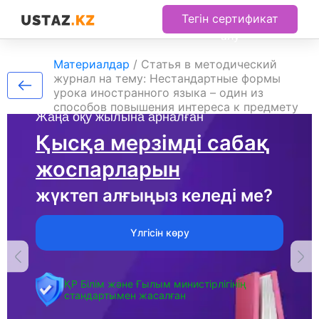
Тегін сертификат
алу
Материалдар
/
Статья в методический
журнал на тему: Нестандартные формы
урока иностранного языка – один из
способов повышения интереса к предмету
Жаңа оқу жылына арналған
Қысқа мерзімді сабақ
жоспарларын
жүктеп алғыңыз келеді ме?
Үлгісін көру
ҚР Білім және Ғылым министірлігінің
стандартымен жасалған