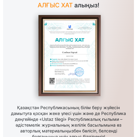
АЛҒЫС ХАТ
алыңыз!
Қазақстан Республикасының білім беру жүйесін
дамытуға қосқан жеке үлесі үшін және де Республика
деңгейінде «Ustaz tilegi» Республикалық ғылыми –
әдістемелік журналының желілік басылымына өз
авторлық материалыңызбен бөлісіп, белсенді
болғаныңыз үшін алғыс білдіреміз!