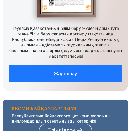
Тәуелсіз Қазақстанның білім беру жүйесін дамытуға
және білім беру сапасын арттыру мақсатында
Республика деңгейінде «Ustaz tilegi» Республикалық
ғылыми – әдістемелік журналының желілік
басылымына өз авторлық жұмысын жариялағаны үшін
марапатталасыз!
Жариялау
РЕСМИ БАЙҚАУЛАР ТІЗІМІ
Республикалық байқауларға қатысып жарамды
дипломдар алып санатыңызды көтеріңіз!
Тізімді көру