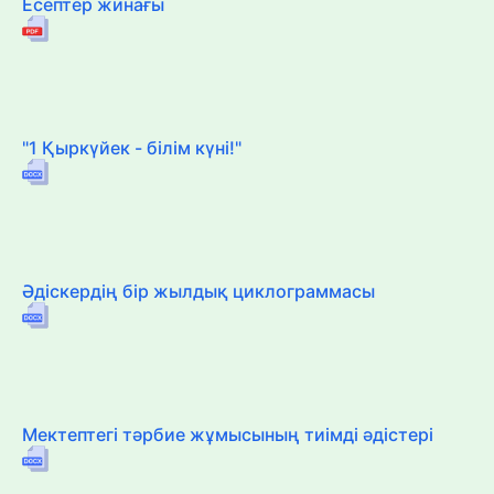
Есептер жинағы
"1 Қыркүйек - білім күні!"
Әдіскердің бір жылдық циклограммасы
Мектептегі тәрбие жұмысының тиімді әдістері