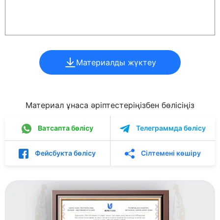
Материалды жүктеу
Материал ұнаса әріптестеріңізбен бөлісіңіз
Ватсапта бөлісу
Телеграммда бөлісу
Фейсбукта бөлісу
Сілтемені көшіру