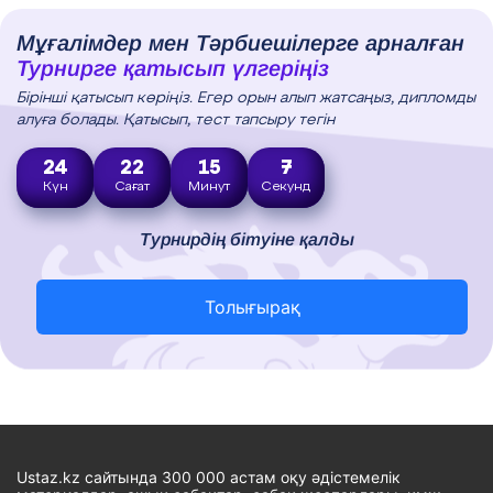
Мұғалімдер мен Тәрбиешілерге арналған
Турнирге қатысып үлгеріңіз
Бірінші қатысып көріңіз. Егер орын алып жатсаңыз, дипломды
алуға болады. Қатысып, тест тапсыру тегін
24
22
15
6
Күн
Сағат
Минут
Секунд
Турнирдің бітуіне қалды
Толығырақ
Ustaz.kz сайтында 300 000 астам оқу әдістемелік