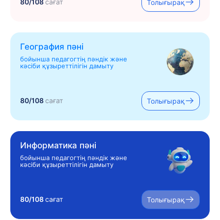
80/108
сағат
Толығырақ
География пәні
бойынша педагогтің пәндік және
кәсіби құзыреттілігін дамыту
80/108
сағат
Толығырақ
Информатика пәні
бойынша педагогтің пәндік және
кәсіби құзыреттілігін дамыту
80/108
сағат
Толығырақ