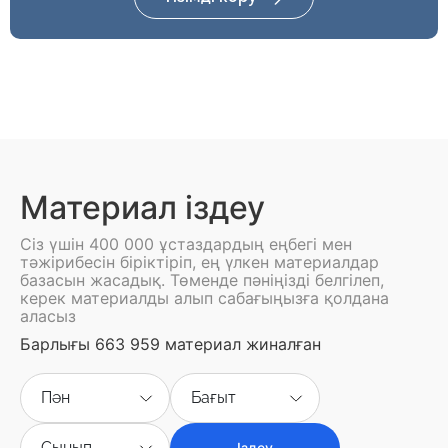
Материал іздеу
Сіз үшін 400 000 ұстаздардың еңбегі мен
тәжірибесін біріктіріп, ең үлкен материалдар
базасын жасадық. Төменде пәніңізді белгілеп,
керек материалды алып сабағыңызға қолдана
аласыз
Барлығы 663 959 материал жиналған
Пән
Бағыт
Сынып
Іздеу