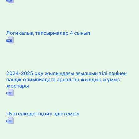
Логикалық тапсырмалар 4 сынып
2024-2025 оқу жылындағы ағылшын тілі пәнінен
пәндік олимпиадаға арналған жылдық жұмыс
жоспары
«Бөтелкедегі қой» әдістемесі