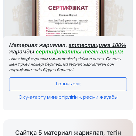
Материал жариялап,
аттестацияға 100%
жарамды
сертификатты тегін алыңыз!
Ustaz tilegi журналы министірліктің тізіміне енген. Qr коды
мен тіркеу номері беріледі. Материал жариялаған соң
сертификат тегін бірден беріледі.
Толығырақ
Оқу-ағарту министірлігінің ресми жауабы
Сайтқа 5 материал жариялап, тегін