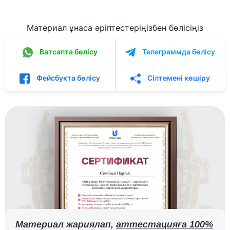
Материал ұнаса әріптестеріңізбен бөлісіңіз
Ватсапта бөлісу
Телеграммда бөлісу
Фейсбукта бөлісу
Сілтемені көшіру
Материал жариялап,
аттестацияға 100%