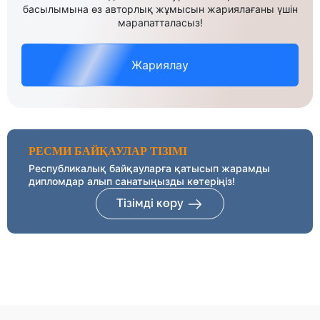
басылымына өз авторлық жұмысын жариялағаны үшін
марапатталасыз!
Жариялау
РЕСМИ БАЙҚАУЛАР ТІЗІМІ
Республикалық байқауларға қатысып жарамды
дипломдар алып санатыңызды көтеріңіз!
Тізімді көру