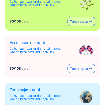
бойынша педагогтің пәндік және
кәсіби құзыреттілігін дамыту
80/108
сағат
Толығырақ
Ағылшын тілі пәні
бойынша педагогтің пәндік және
кәсіби құзыреттілігін дамыту
80/108
сағат
Толығырақ
География пәні
бойынша педагогтің пәндік және
кәсіби құзыреттілігін дамыту