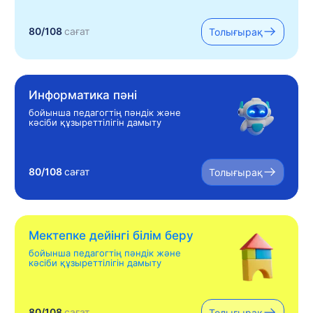
80/108
сағат
Толығырақ
Информатика пәні
бойынша педагогтің пәндік және
кәсіби құзыреттілігін дамыту
80/108
сағат
Толығырақ
Мектепке дейінгі білім беру
бойынша педагогтің пәндік және
кәсіби құзыреттілігін дамыту
80/108
сағат
Толығырақ