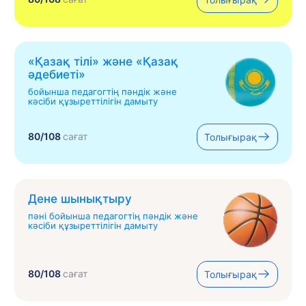
«Қазақ тілі» жəне «Қазақ
əдебиеті»
бойынша педагогтің пәндік және
кәсіби құзыреттілігін дамыту
80/108
сағат
Толығырақ
Дене шынықтыру
пәні бойынша педагогтің пәндік және
кәсіби құзыреттілігін дамыту
80/108
сағат
Толығырақ