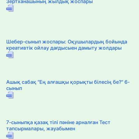
Зертханашының жылдық жоспары
Шебер-сынып жоспары: Оқушылардың бойында
креативтік ойлау дағдысыен дамыту жолдары
Ашық сабақ "Ең алғашқы қорықты білесің бе?" 6-
сынып
7-сыныпқа қазақ тілі пәніне арналған Тест
тапсырмалары, жауабымен