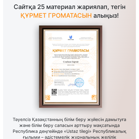
Сайтқа 25 материал жариялап, тегін
ҚҰРМЕТ ГРОМАТАСЫН
алыңыз!
Тәуелсіз Қазақстанның білім беру жүйесін дамытуға
және білім беру сапасын арттыру мақсатында
Республика деңгейінде «Ustaz tilegi» Республикалық
ғылыми – әдістемелік журналының желілік