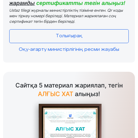
жарамды
сертификатты тегін алыңыз!
Ustaz tilegi журналы министірліктің тізіміне енген. Qr коды
мен тіркеу номері беріледі. Материал жариялаған соң
сертификат тегін бірден беріледі.
Толығырақ
Оқу-ағарту министірлігінің ресми жауабы
Сайтқа 5 материал жариялап, тегін
АЛҒЫС ХАТ
алыңыз!