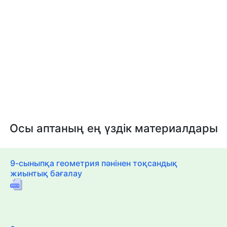
Осы аптаның ең үздік материалдары
9-сыныпқа геометрия пәнінен тоқсандық
жиынтық бағалау