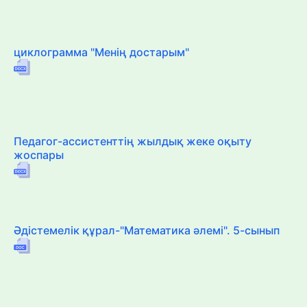
циклограмма "Менің достарым"
Педагог-ассистенттің жылдық жеке оқыту
жоспары
Әдістемелік құрал-"Математика әлемі". 5-сынып