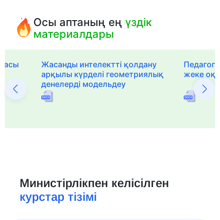
Осы аптаның ең
үздік
материалдары
рмасы
Жасанды интелектті қолдану
Педагог-
арқылы күрделі геометриялық
жеке оқ
денелерді модельдеу
Министірлікпен келісілген
курстар тізімі