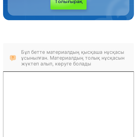
Толығырақ
Бұл бетте материалдың қысқаша нұсқасы
ұсынылған. Материалдың толық нұсқасын
жүктеп алып, көруге болады