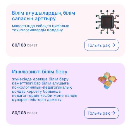
Білім алушылардың білім
сапасын арттыру
мақсатында сабақта цифрлық
технологияларды қолдану
80/108
сағат
Толығырақ
Инклюзивті білім беру
жүйесінде ерекше білім беру
қажеттілігі бар білім алушыға
психологиялық-педагогикалық
қолдау көрсету бойынша
педагогтердің кәсіби және пәндік
құзыреттіліктерін дамыту
80/108
сағат
Толығырақ