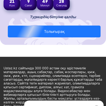
21
9
47
27
Күн
Сағат
Минут
Секунд
Турнирдің бітуіне қалды
Толығырақ
Ustaz.kz сайтында 300 000 астам оқу әдістемелік
материалдар, ашық сабақтар, сабақ жоспарлары, қмж,
омж, ұмж, ктп, сценарийлер, олимпиада есептерін, тәрбие
сағаттарды, мұғалімдерге керекті барлық құжаттарды таба
аласыз. Сайтта тегін материал жариялап, олимпиадаларға
қатысып сертификат, диплом, алғыс хат, грамота
мадақтамаларды алуға болады. Видеосабақтар мен
вебинарларға қатысып біліктілікті арттыруға болады.
Жалпы, орталығымыздың басты мақсаты: ұстаздарға кез-
келген жерде, кез-келген уақытта білім алуына мүмкіндік
беру. Ұстаздардың барлық өзекті мәселелеріне