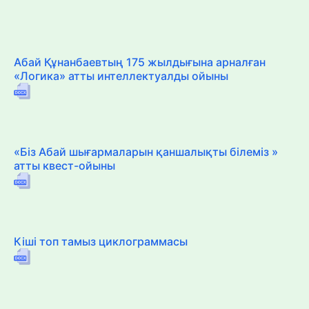
Абай Құнанбаевтың 175 жылдығына арналған
«Логика» атты интеллектуалды ойыны
«Біз Абай шығармаларын қаншалықты білеміз »
атты квест-ойыны
Кіші топ тамыз циклограммасы