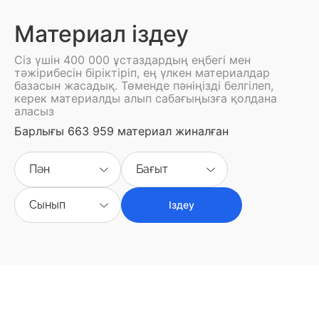
Материал іздеу
Сіз үшін 400 000 ұстаздардың еңбегі мен
тәжірибесін біріктіріп, ең үлкен материалдар
базасын жасадық. Төменде пәніңізді белгілеп,
керек материалды алып сабағыңызға қолдана
аласыз
Барлығы 663 959 материал жиналған
Пән
Бағыт
Сынып
Іздеу