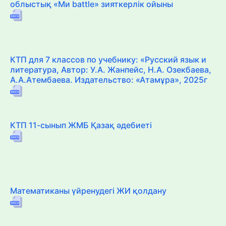
облыстық «Ми battle» зияткерлік ойыны
КТП для 7 классов по учебнику: «Русский язык и
литература, Автор: У.А. Жанпейс, Н.А. Озекбаева,
А.А.Атембаева. Издательство: «Атамұра», 2025г
КТП 11-сынып ЖМБ Қазақ әдебиеті
Математиканы үйренудегі ЖИ қолдану