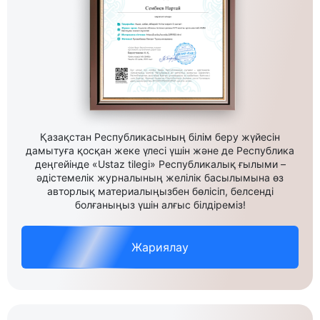
Қазақстан Республикасының білім беру жүйесін
дамытуға қосқан жеке үлесі үшін және де Республика
деңгейінде «Ustaz tilegi» Республикалық ғылыми –
әдістемелік журналының желілік басылымына өз
авторлық материалыңызбен бөлісіп, белсенді
болғаныңыз үшін алғыс білдіреміз!
Жариялау