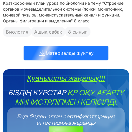
Краткосрочный план урока по биологии на тему "Строение
органов мочевыделительной системы (почки, мочеточник,
мочевой пузырь, мочеиспускательный канал) и функции.
Органы фильтрации и выделения" 8 класс
Биология
Ашық сабақ
8 сынып
Материалды жүктеу
Қуанышты жаңалық!!!
БІЗДІҢ КУРСТАР
ҚР ОҚУ АҒАРТУ
МИНИСТРЛІГІМЕН КЕЛІСІЛДІ.
Енді бізден алған сертификаттарыңыз
аттестацияға жарамды