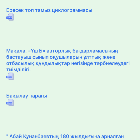
Ересек топ тамыз циклограммасы
Мақала. «Үш Б» авторлық бағдарламасының
бастауыш сынып оқушыларын ұлттық және
отбасылық құндылықтар негізінде тәрбиелеудегі
тиімділігі.
Бақылау парағы
" Абай Құнанбаевтың 180 жылдығына арналған