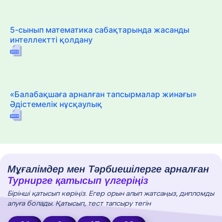
5-сынып математика сабақтарында жасанды
интеллектті қолдану
«Балабақшаға арналған тапсырмалар жинағы»
Әдістемелік нұсқаулық
Мұғалімдер мен Тәрбиешілерге арналған
Турнирге қатысып үлгеріңіз
Бірінші қатысып көріңіз. Егер орын алып жатсаңыз, дипломды
алуға болады. Қатысып, тест тапсыру тегін