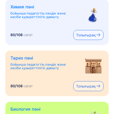
Химия пәні
бойынша педагогтің пәндік және
кәсіби құзыреттілігін дамыту
80/108
сағат
Толығырақ
Тарих пәні
бойынша педагогтің пәндік және
кәсіби құзыреттілігін дамыту
80/108
сағат
Толығырақ
Биология пәні