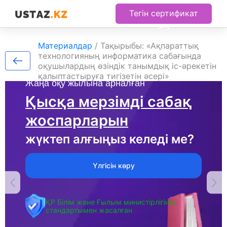
Тегін сертификат
алу
Материалдар
/
Тақырыбы: «Ақпараттық
технологияның информатика сабағында
оқушылардың өзіндік танымдық іс-әрекетін
қалыптастыруға тигізетін әсері»
Жаңа оқу жылына арналған
Қысқа мерзімді сабақ
жоспарларын
жүктеп алғыңыз келеді ме?
Үлгісін көру
ҚР Білім және Ғылым министірлігінің
стандартымен жасалған