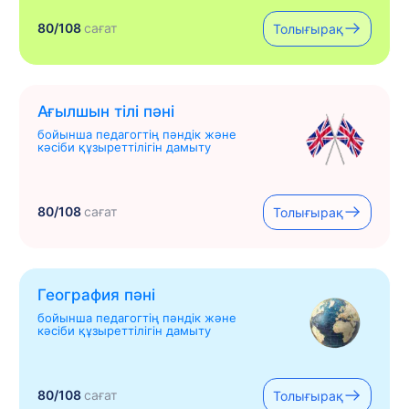
80/108
сағат
Толығырақ
Ағылшын тілі пәні
бойынша педагогтің пәндік және
кәсіби құзыреттілігін дамыту
80/108
сағат
Толығырақ
География пәні
бойынша педагогтің пәндік және
кәсіби құзыреттілігін дамыту
80/108
сағат
Толығырақ