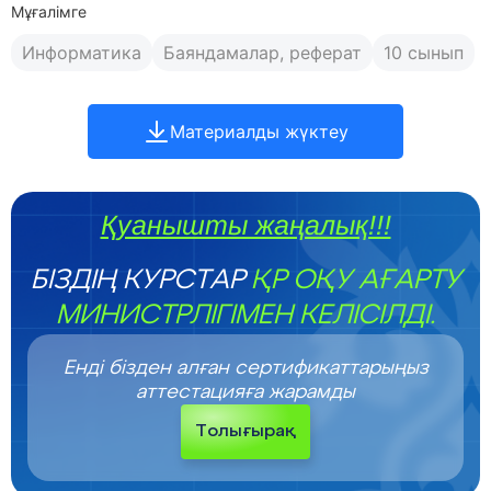
Мұғалімге
Информатика
Баяндамалар, реферат
10 сынып
Материалды жүктеу
Қуанышты жаңалық!!!
БІЗДІҢ КУРСТАР
ҚР ОҚУ АҒАРТУ
МИНИСТРЛІГІМЕН КЕЛІСІЛДІ.
Енді бізден алған сертификаттарыңыз
аттестацияға жарамды
Толығырақ