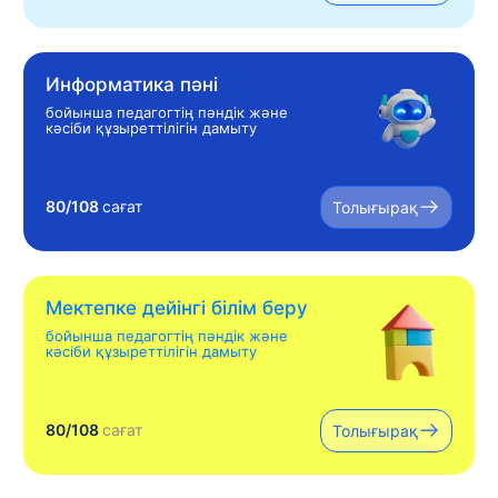
Информатика пәні
бойынша педагогтің пәндік және
кәсіби құзыреттілігін дамыту
80/108
сағат
Толығырақ
Мектепке дейінгі білім беру
бойынша педагогтің пәндік және
кәсіби құзыреттілігін дамыту
80/108
сағат
Толығырақ