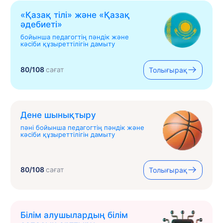
«Қазақ тілі» жəне «Қазақ
əдебиеті»
бойынша педагогтің пәндік және
кәсіби құзыреттілігін дамыту
80/108
сағат
Толығырақ
Дене шынықтыру
пәні бойынша педагогтің пәндік және
кәсіби құзыреттілігін дамыту
80/108
сағат
Толығырақ
Білім алушылардың білім