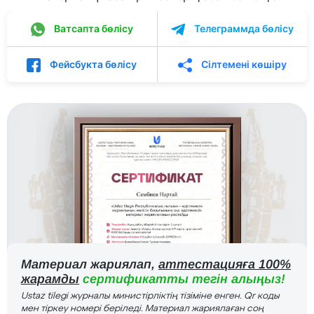
Ватсапта бөлісу
Телеграммда бөлісу
Фейсбукта бөлісу
Сілтемені көшіру
Материал жариялап,
аттестацияға 100%
жарамды
сертификатты тегін алыңыз!
Ustaz tilegi журналы министірліктің тізіміне енген. Qr коды
мен тіркеу номері беріледі. Материал жариялаған соң