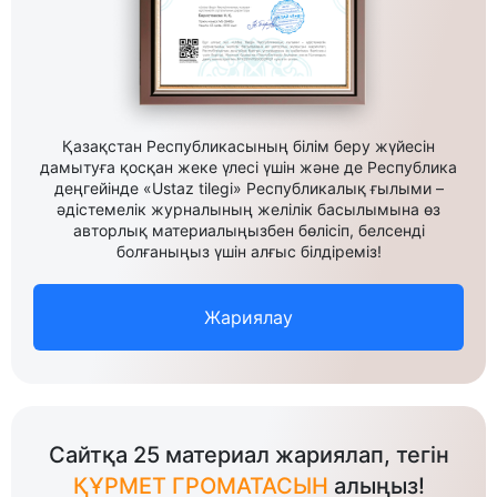
Қазақстан Республикасының білім беру жүйесін
дамытуға қосқан жеке үлесі үшін және де Республика
деңгейінде «Ustaz tilegi» Республикалық ғылыми –
әдістемелік журналының желілік басылымына өз
авторлық материалыңызбен бөлісіп, белсенді
болғаныңыз үшін алғыс білдіреміз!
Жариялау
Сайтқа 25 материал жариялап, тегін
ҚҰРМЕТ ГРОМАТАСЫН
алыңыз!