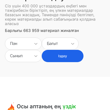
Сіз үшін 400 000 ұстаздардың еңбегі мен
тәжірибесін біріктіріп, ең үлкен материалдар
базасын жасадық. Төменде пәніңізді белгілеп,
керек материалды алып сабағыңызға қолдана
аласыз
Барлығы 663 959 материал жиналған
Пән
Бағыт
Сынып
Іздеу
Осы аптаның ең
үздік