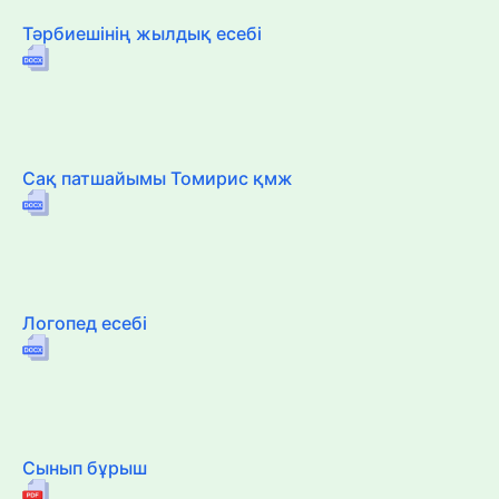
Тәрбиешінің жылдық есебі
Сақ патшайымы Томирис қмж
Логопед есебі
Сынып бұрыш