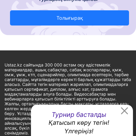
Толығырақ
Ustaz.kz сайтында 300 000 астам оқу әдістемелік
материалдар, ашық сабақтар, сабақ жоспарлары, қмж,
омж, ұмж, ктп, сценарийлер, олимпиада есептерін, тәрбие
сағаттарды, мұғалімдерге керекті барлық құжаттарды таба
аласыз. Сайтта тегін материал жариялап, олимпиадаларға
қатысып сертификат, диплом, алғыс хат, грамота
мадақтамаларды алуға болады. Видеосабақтар мен
вебинарларға қатысып біліктілікті арттыруға болады.
Жалпы, орталығымыздың басты мақсаты: ұстаздарға кез-
келген жерде, кез-келген уақытта білім алуына мүмкіндік
беру. Ұстаздардың барлық өзекті мәселелеріне
Турнир басталды
инновациялық шешім тауып, шығармашылық жұмыспен
Қатысып көру тегін!
айналысуына уақыт сыйлау. «Ұстаздарға сапалы білім бере
алсақ, бүкіл Қазақ еліне білім бере аламыз» - деген
Үлгеріңіз!
сенімдеміз.