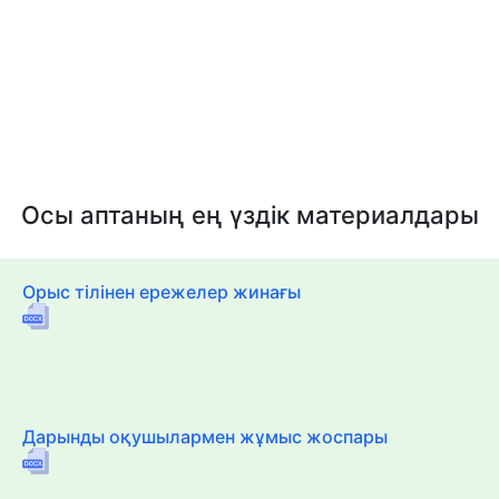
Осы аптаның ең үздік материалдары
Орыс тілінен ережелер жинағы
Дарынды оқушылармен жұмыс жоспары