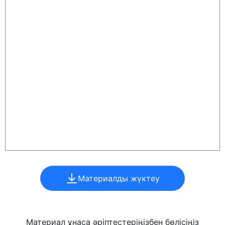
Материалды жүктеу
Материал ұнаса әріптестеріңізбен бөлісіңіз