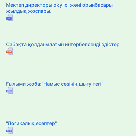
Мектеп директоры оқу ісі жөні орынбасары
жылдық жоспары.
Сабақта қолданылатын интербелсенді әдістер
Ғылыми жоба:"Намыс сөзінің шығу тегі"
"Логикалық есептер"