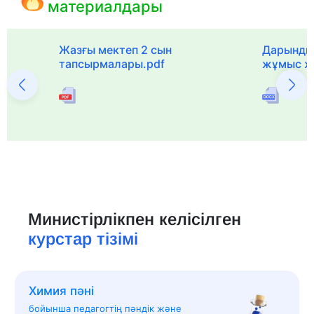
материалдары
с
Жазғы мектеп 2 сын
Дарынды
тапсырмалары.pdf
жұмыс ж
Министірлікпен келісілген
курстар тізімі
Химия пәні
бойынша педагогтің пәндік және