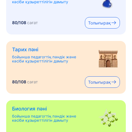
кәсіби құзыреттілігін дамыту
80/108
сағат
Толығырақ
Тарих пәні
бойынша педагогтің пәндік және
кәсіби құзыреттілігін дамыту
80/108
сағат
Толығырақ
Биология пәні
бойынша педагогтің пәндік және
кәсіби құзыреттілігін дамыту