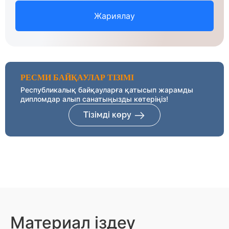
Жариялау
РЕСМИ БАЙҚАУЛАР ТІЗІМІ
Республикалық байқауларға қатысып жарамды
дипломдар алып санатыңызды көтеріңіз!
Тізімді көру
Материал іздеу