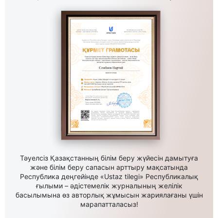
Тәуелсіз Қазақстанның білім беру жүйесін дамытуға
және білім беру сапасын арттыру мақсатында
Республика деңгейінде «Ustaz tilegi» Республикалық
ғылыми – әдістемелік журналының желілік
басылымына өз авторлық жұмысын жариялағаны үшін
марапатталасыз!