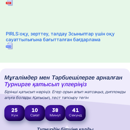
PIRLS:оқу, зерттеу, талдау 3сыныптар үшін оқу
сауаттылығына бағытталған бағдарлама
Мұғалімдер мен Тәрбиешілерге арналған
Турнирге қатысып үлгеріңіз
Бірінші қатысып көріңіз. Егер орын алып жатсаңыз, дипломды
алуға болады. Қатысып, тест тапсыру тегін
25
10
38
40
Күн
Сағат
Минут
Секунд
Турнирдің бітуіне қалды