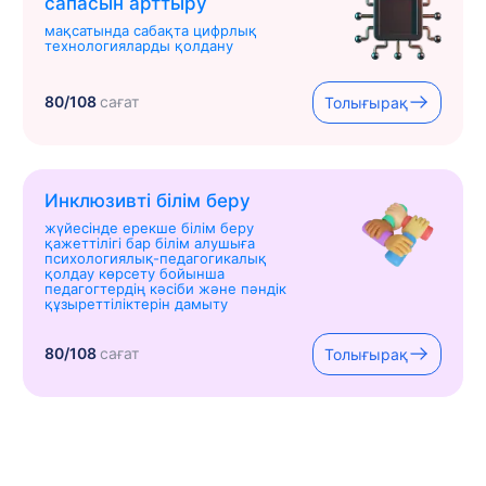
сапасын арттыру
мақсатында сабақта цифрлық
технологияларды қолдану
80/108
сағат
Толығырақ
Инклюзивті білім беру
жүйесінде ерекше білім беру
қажеттілігі бар білім алушыға
психологиялық-педагогикалық
қолдау көрсету бойынша
педагогтердің кәсіби және пәндік
құзыреттіліктерін дамыту
80/108
сағат
Толығырақ