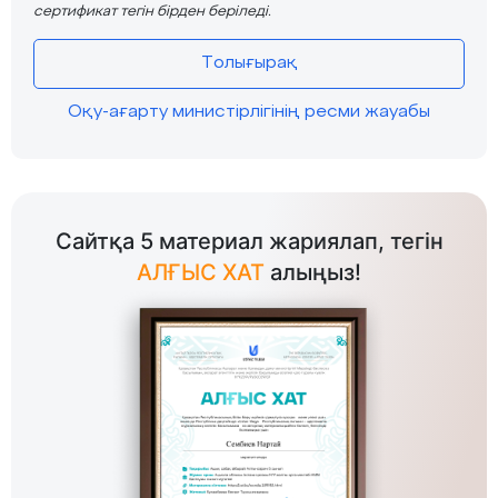
сертификат тегін бірден беріледі.
Толығырақ
Оқу-ағарту министірлігінің ресми жауабы
Сайтқа 5 материал жариялап, тегін
АЛҒЫС ХАТ
алыңыз!