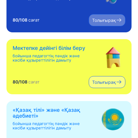
80/108
сағат
Толығырақ
Мектепке дейінгі білім беру
бойынша педагогтің пәндік және
кәсіби құзыреттілігін дамыту
80/108
сағат
Толығырақ
«Қазақ тілі» жəне «Қазақ
əдебиеті»
бойынша педагогтің пәндік және
кәсіби құзыреттілігін дамыту