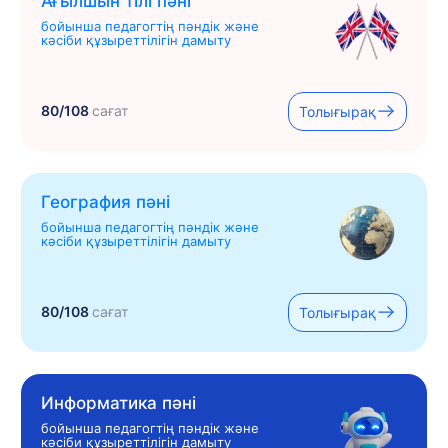
Ағылшын тілі пәні
бойынша педагогтің пәндік және
кәсіби құзыреттілігін дамыту
80/108
сағат
Толығырақ
География пәні
бойынша педагогтің пәндік және
кәсіби құзыреттілігін дамыту
80/108
сағат
Толығырақ
Информатика пәні
бойынша педагогтің пәндік және
кәсіби құзыреттілігін дамыту