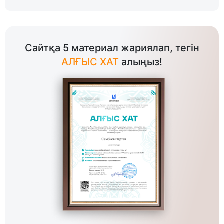
Сайтқа 5 материал жариялап, тегін
АЛҒЫС ХАТ
алыңыз!