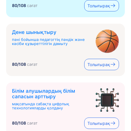
80/108
сағат
Толығырақ
Дене шынықтыру
пәні бойынша педагогтің пәндік және
кәсіби құзыреттілігін дамыту
80/108
сағат
Толығырақ
Білім алушылардың білім
сапасын арттыру
мақсатында сабақта цифрлық
технологияларды қолдану
80/108
сағат
Толығырақ