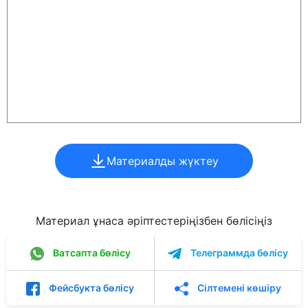
Материалды жүктеу
Материал ұнаса әріптестеріңізбен бөлісіңіз
Ватсапта бөлісу
Телеграммда бөлісу
Фейсбукта бөлісу
Сілтемені көшіру