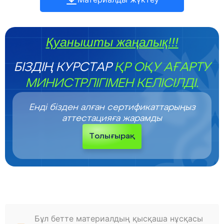
Қуанышты жаңалық!!!
БІЗДІҢ КУРСТАР
ҚР ОҚУ АҒАРТУ
МИНИСТРЛІГІМЕН КЕЛІСІЛДІ.
Енді бізден алған сертификаттарыңыз
аттестацияға жарамды
Толығырақ
Бұл бетте материалдың қысқаша нұсқасы