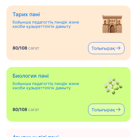
Тарих пәні
бойынша педагогтің пәндік және
кәсіби құзыреттілігін дамыту
80/108
сағат
Толығырақ
Биология пәні
бойынша педагогтің пәндік және
кәсіби құзыреттілігін дамыту
80/108
сағат
Толығырақ