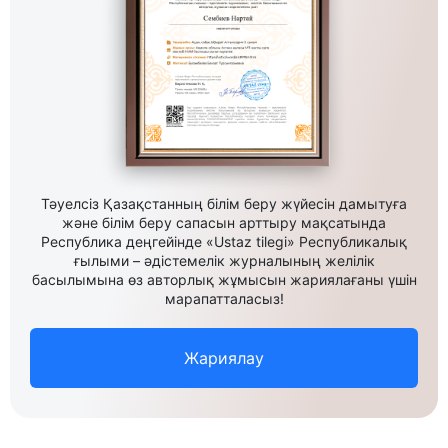
Тәуелсіз Қазақстанның білім беру жүйесін дамытуға
және білім беру сапасын арттыру мақсатында
Республика деңгейінде «Ustaz tilegi» Республикалық
ғылыми – әдістемелік журналының желілік
басылымына өз авторлық жұмысын жариялағаны үшін
марапатталасыз!
Жариялау