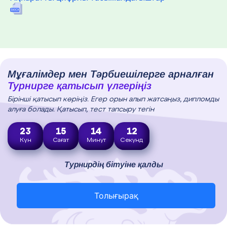
Мұғалімдер мен Тәрбиешілерге арналған
Турнирге қатысып үлгеріңіз
Бірінші қатысып көріңіз. Егер орын алып жатсаңыз, дипломды
алуға болады. Қатысып, тест тапсыру тегін
23
15
14
11
Күн
Сағат
Минут
Секунд
Турнирдің бітуіне қалды
Толығырақ