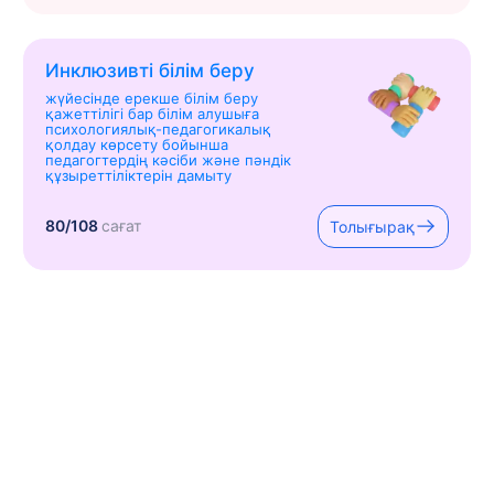
Инклюзивті білім беру
жүйесінде ерекше білім беру
қажеттілігі бар білім алушыға
психологиялық-педагогикалық
қолдау көрсету бойынша
педагогтердің кәсіби және пәндік
құзыреттіліктерін дамыту
80/108
сағат
Толығырақ