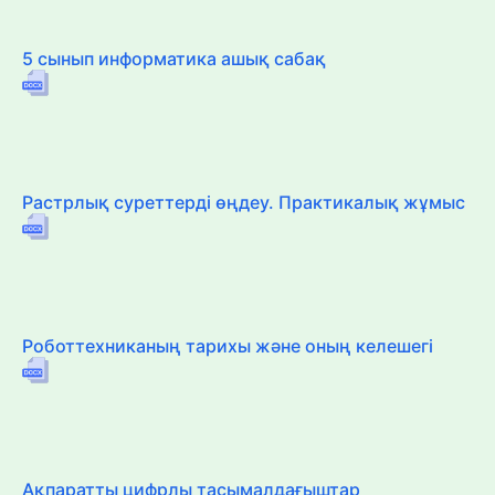
5 сынып информатика ашық сабақ
Растрлық суреттерді өңдеу. Практикалық жұмыс
Роботтехниканың тарихы және оның келешегі
Ақпаратты цифрлы тасымалдағыштар