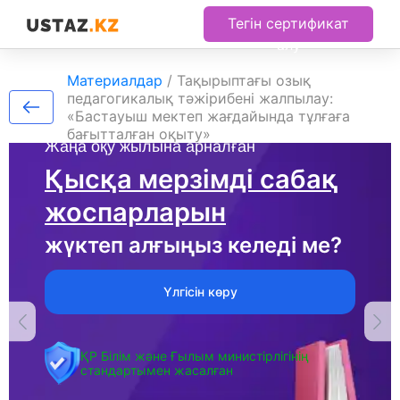
Тегін сертификат
алу
Материалдар
/
Тақырыптағы озық
педагогикалық тәжірибені жалпылау:
«Бастауыш мектеп жағдайында тұлғаға
бағытталған оқыту»
Жаңа оқу жылына арналған
Қысқа мерзімді сабақ
жоспарларын
жүктеп алғыңыз келеді ме?
Үлгісін көру
ҚР Білім және Ғылым министірлігінің
стандартымен жасалған