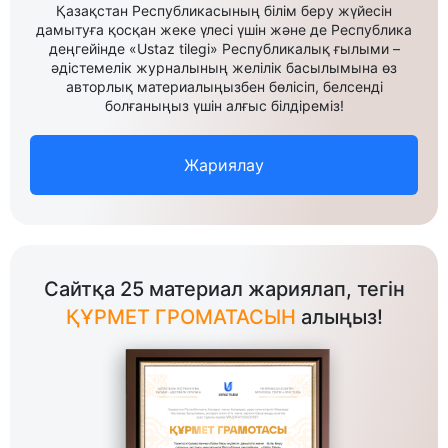
Қазақстан Республикасының білім беру жүйесін
дамытуға қосқан жеке үлесі үшін және де Республика
деңгейінде «Ustaz tilegi» Республикалық ғылыми –
әдістемелік журналының желілік басылымына өз
авторлық материалыңызбен бөлісіп, белсенді
болғаныңыз үшін алғыс білдіреміз!
Жариялау
Сайтқа 25 материал жариялап, тегін
ҚҰРМЕТ ГРОМАТАСЫН
алыңыз!