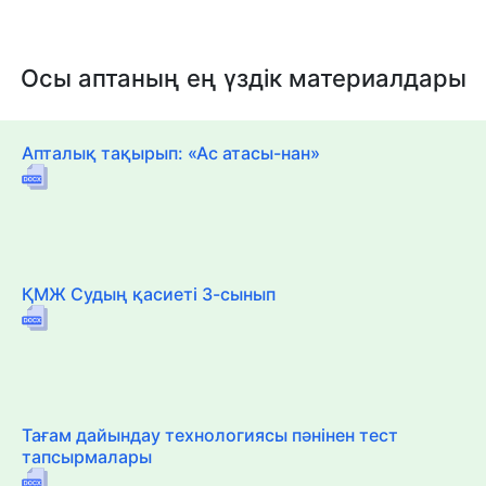
Осы аптаның ең үздік материалдары
Апталық тақырып: «Ас атасы-нан»
ҚМЖ Судың қасиеті 3-сынып
Тағам дайындау технологиясы пәнінен тест
тапсырмалары