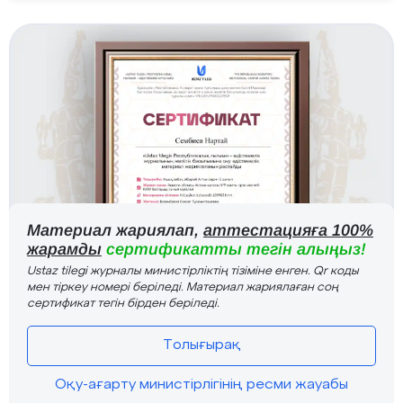
Материал жариялап,
аттестацияға 100%
жарамды
сертификатты тегін алыңыз!
Ustaz tilegi журналы министірліктің тізіміне енген. Qr коды
мен тіркеу номері беріледі. Материал жариялаған соң
сертификат тегін бірден беріледі.
Толығырақ
Оқу-ағарту министірлігінің ресми жауабы