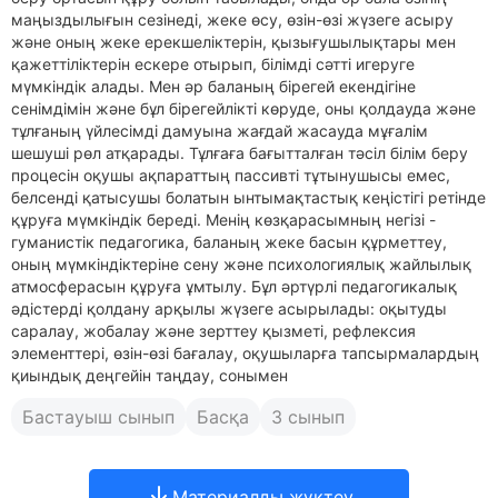
маңыздылығын сезінеді, жеке өсу, өзін-өзі жүзеге асыру
және оның жеке ерекшеліктерін, қызығушылықтары мен
қажеттіліктерін ескере отырып, білімді сәтті игеруге
мүмкіндік алады. Мен әр баланың бірегей екендігіне
сенімдімін және бұл бірегейлікті көруде, оны қолдауда және
тұлғаның үйлесімді дамуына жағдай жасауда мұғалім
шешуші рөл атқарады. Тұлғаға бағытталған тәсіл білім беру
процесін оқушы ақпараттың пассивті тұтынушысы емес,
белсенді қатысушы болатын ынтымақтастық кеңістігі ретінде
құруға мүмкіндік береді. Менің көзқарасымның негізі -
гуманистік педагогика, баланың жеке басын құрметтеу,
оның мүмкіндіктеріне сену және психологиялық жайлылық
атмосферасын құруға ұмтылу. Бұл әртүрлі педагогикалық
әдістерді қолдану арқылы жүзеге асырылады: оқытуды
саралау, жобалау және зерттеу қызметі, рефлексия
элементтері, өзін-өзі бағалау, оқушыларға тапсырмалардың
қиындық деңгейін таңдау, сонымен
Бастауыш сынып
Басқа
3 сынып
Материалды жүктеу