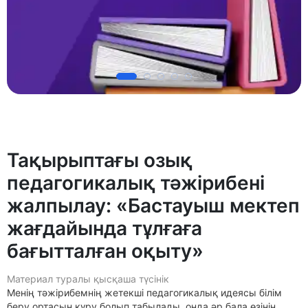
Тақырыптағы озық
педагогикалық тәжірибені
жалпылау: «Бастауыш мектеп
жағдайында тұлғаға
бағытталған оқыту»
Материал туралы қысқаша түсінік
Менің тәжірибемнің жетекші педагогикалық идеясы білім
беру ортасын құру болып табылады, онда әр бала өзінің