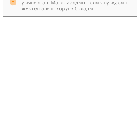
ұсынылған. Материалдың толық нұсқасын
жүктеп алып, көруге болады