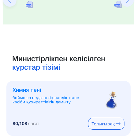
Министірлікпен келісілген
курстар тізімі
Химия пәні
бойынша педагогтің пәндік және
кәсіби құзыреттілігін дамыту
80/108
сағат
Толығырақ