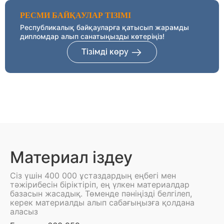
РЕСМИ БАЙҚАУЛАР ТІЗІМІ
Республикалық байқауларға қатысып жарамды
дипломдар алып санатыңызды көтеріңіз!
Тізімді көру
Материал іздеу
Сіз үшін 400 000 ұстаздардың еңбегі мен
тәжірибесін біріктіріп, ең үлкен материалдар
базасын жасадық. Төменде пәніңізді белгілеп,
керек материалды алып сабағыңызға қолдана
аласыз