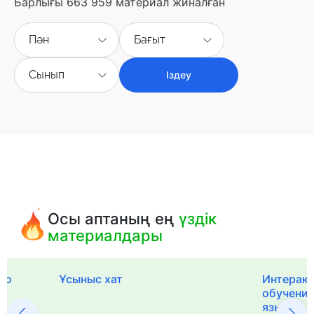
Барлығы 663 959 материал жиналған
Пән
Бағыт
Сынып
Іздеу
Осы аптаның ең
үздік
материалдары
го
Ұсыныс хат
Интерак
обучения
языка и 