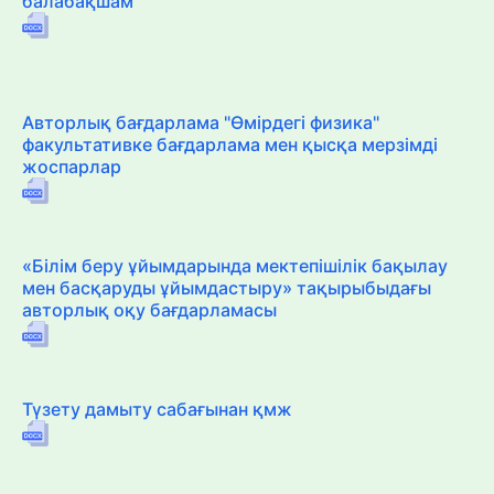
балабақшам"
Авторлық бағдарлама "Өмірдегі физика"
факультативке бағдарлама мен қысқа мерзімді
жоспарлар
«Білім беру ұйымдарында мектепішілік бақылау
мен басқаруды ұйымдастыру» тақырыбыдағы
авторлық оқу бағдарламасы
Түзету дамыту сабағынан қмж