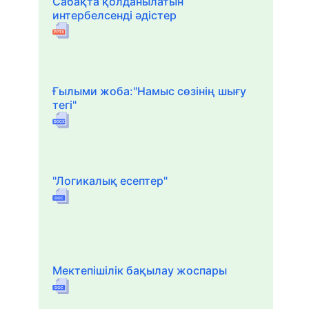
Сабақта қолданылатын
интербелсенді әдістер
Ғылыми жоба:"Намыс сөзінің шығу
тегі"
"Логикалық есептер"
Мектепішілік бақылау жоспары