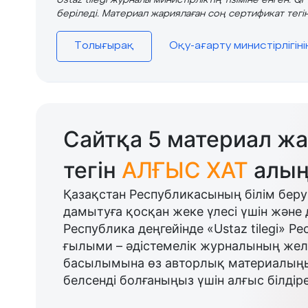
Ustaz tilegi журналы министірліктің тізіміне енген. Q
беріледі. Материал жариялаған соң сертификат тегін
Толығырақ
Оқу-ағарту министірлігін
Сайтқа 5 материал жа
тегін
АЛҒЫС ХАТ
алың
Қазақстан Республикасының білім беру
дамытуға қосқан жеке үлесі үшін және 
Республика деңгейінде «Ustaz tilegi» Р
ғылыми – әдістемелік журналының желі
басылымына өз авторлық материалыңыз
белсенді болғаныңыз үшін алғыс білдіре