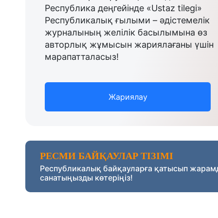
Республика деңгейінде «Ustaz tilegi»
Республикалық ғылыми – әдістемелік
журналының желілік басылымына өз
авторлық жұмысын жариялағаны үшін
марапатталасыз!
Жариялау
РЕСМИ БАЙҚАУЛАР ТІЗІМІ
Республикалық байқауларға қатысып жарам
санатыңызды көтеріңіз!