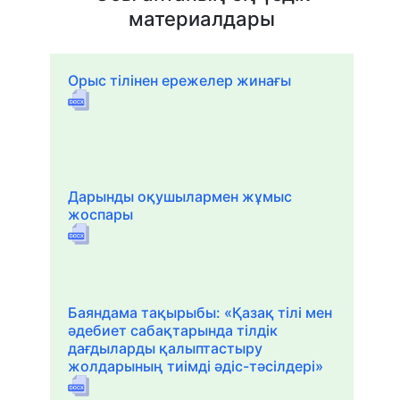
материалдары
Орыс тілінен ережелер жинағы
Дарынды оқушылармен жұмыс
жоспары
Баяндама тақырыбы: «Қазақ тілі мен
әдебиет сабақтарында тілдік
дағдыларды қалыптастыру
жолдарының тиімді әдіс-тәсілдері»