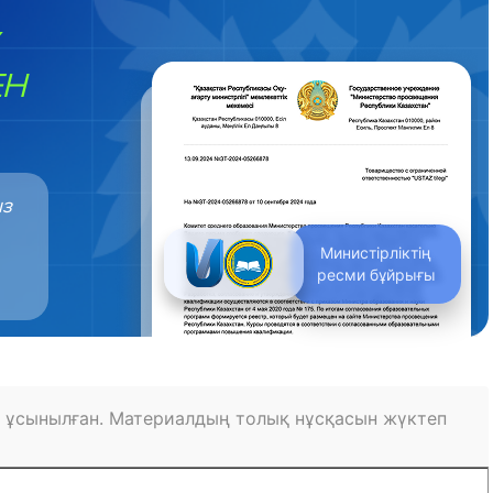
ЕН
ыз
Министірліктің
ресми бұйрығы
 ұсынылған. Материалдың толық нұсқасын жүктеп