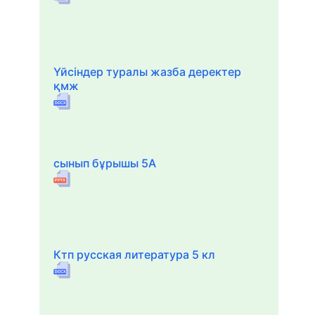
Үйсіндер туралы жазба деректер
қмж
сынып бұрышы 5А
Ктп русская литература 5 кл