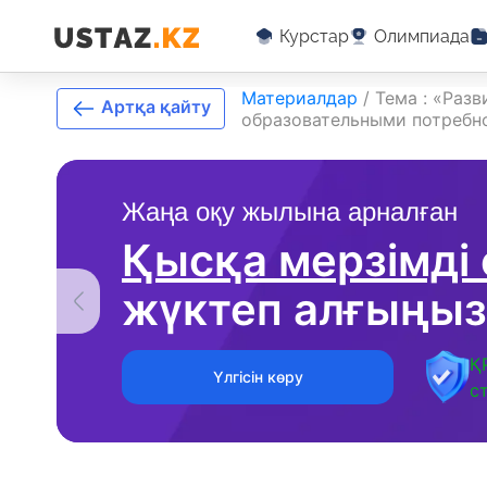
Курстар
Олимпиада
Материалдар
/
Тема : «Раз
Артқа қайту
образовательными потребн
Жаңа оқу жылына арналған
Қысқа мерзімді
жүктеп алғыңыз
Қ
Үлгісін көру
с