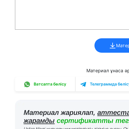
Мате
Материал ұнаса әрі
Ватсапта бөлісу
Телеграммда бөліс
Материал жариялап,
аттеста
жарамды
сертификатты тегі