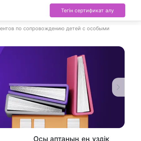
Тегін сертификат алу
тентов по сопровождению детей с особыми
Осы аптаның ең үздік