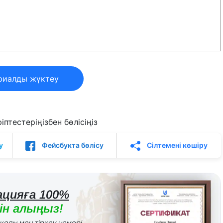
риалды жүктеу
птестеріңізбен бөлісіңіз
у
Фейсбукта бөлісу
Сілтемені көшіру
цияға 100%
н алыңыз!