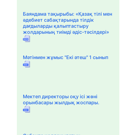
Баяндама тақырыбы: «Қазақ тілі мен
әдебиет сабақтарында тілдік
дағдыларды қалыптастыру
жолдарының тиімді әдіс-тәсілдері»
Мәтінмен жұмыс "Екі әтеш" 1 сынып
Мектеп директоры оқу ісі жөні
орынбасары жылдық жоспары.