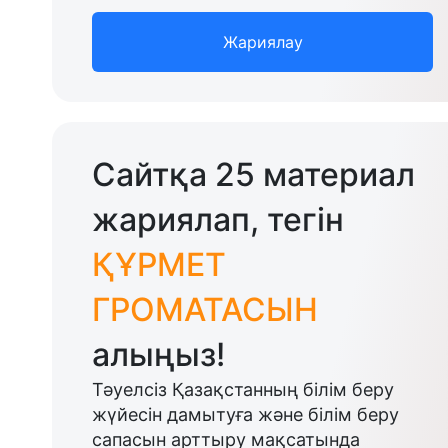
Жариялау
Сайтқа 25 материал
жариялап, тегін
ҚҰРМЕТ
ГРОМАТАСЫН
алыңыз!
Тәуелсіз Қазақстанның білім беру
жүйесін дамытуға және білім беру
сапасын арттыру мақсатында