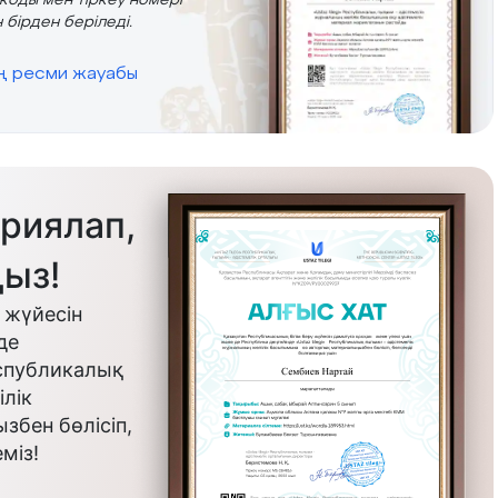
r коды мен тіркеу номері
 бірден беріледі.
ің ресми жауабы
риялап,
ыз!
 жүйесін
де
еспубликалық
лік
бен бөлісіп,
міз!