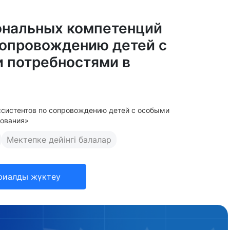
ональных компетенций
сопровождению детей с
 потребностями в
ссистентов по сопровождению детей с особыми
зования»
Мектепке дейінгі балалар
риалды жүктеу