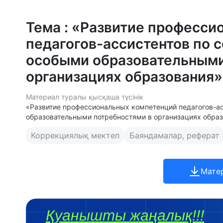
Тема : «Развитие професси
педагогов-ассистентов по 
особыми образовательными
организациях образования»
Материал туралы қысқаша түсінік
«Развитие профессиональных компетенций педагогов-а
образовательными потребностями в организациях обра
Коррекциялық мектеп
Баяндамалар, реферат
Мате
Қуанышты жаңалық!!!