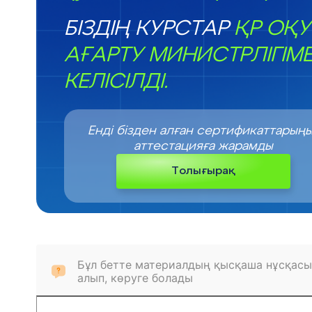
БІЗДІҢ КУРСТАР
ҚР ОҚУ
АҒАРТУ МИНИСТРЛІГІМ
КЕЛІСІЛДІ.
Енді бізден алған сертификаттарың
аттестацияға жарамды
Толығырақ
Бұл бетте материалдың қысқаша нұсқасы
алып, көруге болады