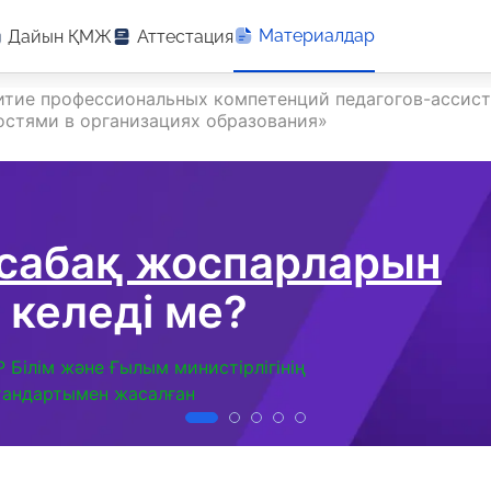
Материалдар
Дайын ҚМЖ
Аттестация
витие профессиональных компетенций педагогов-ассис
остями в организациях образования»
 сабақ жоспарларын
 келеді ме?
Р Білім және Ғылым министірлігінің
тандартымен жасалған