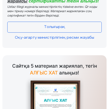
жарамды
сертификатты тегін алыңыз!
Ustaz tilegi журналы министірліктің тізіміне енген. Qr коды
мен тіркеу номері беріледі. Материал жариялаған соң
сертификат тегін бірден беріледі.
Толығырақ
Оқу-ағарту министірлігінің ресми жауабы
Сайтқа 5 материал жариялап, тегін
АЛҒЫС ХАТ
алыңыз!