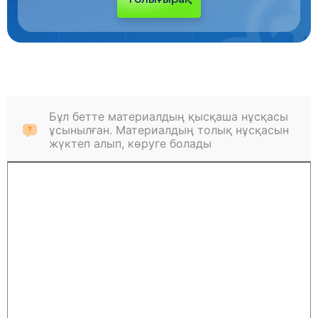
Толығырақ
Бұл бетте материалдың қысқаша нұсқасы
ұсынылған. Материалдың толық нұсқасын
жүктеп алып, көруге болады