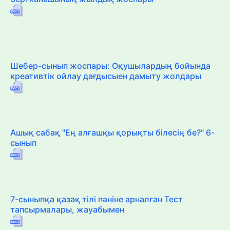
Шебер-сынып жоспары: Оқушылардың бойында
креативтік ойлау дағдысыен дамыту жолдары
Ашық сабақ "Ең алғашқы қорықты білесің бе?" 6-
сынып
7-сыныпқа қазақ тілі пәніне арналған Тест
тапсырмалары, жауабымен