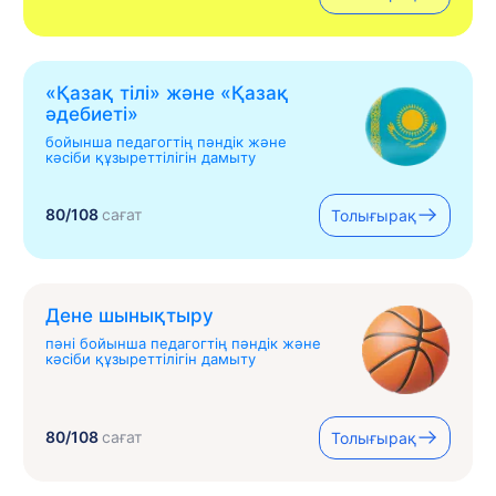
«Қазақ тілі» жəне «Қазақ
əдебиеті»
бойынша педагогтің пәндік және
кәсіби құзыреттілігін дамыту
80/108
сағат
Толығырақ
Дене шынықтыру
пәні бойынша педагогтің пәндік және
кәсіби құзыреттілігін дамыту
80/108
сағат
Толығырақ