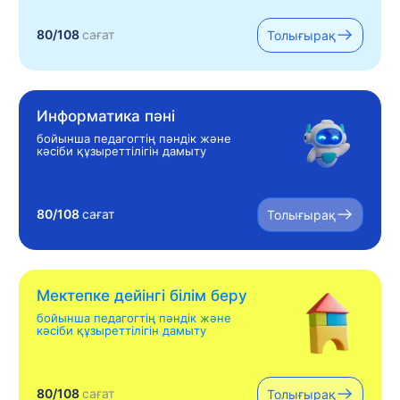
80/108
сағат
Толығырақ
Информатика пәні
бойынша педагогтің пәндік және
кәсіби құзыреттілігін дамыту
80/108
сағат
Толығырақ
Мектепке дейінгі білім беру
бойынша педагогтің пәндік және
кәсіби құзыреттілігін дамыту
80/108
сағат
Толығырақ