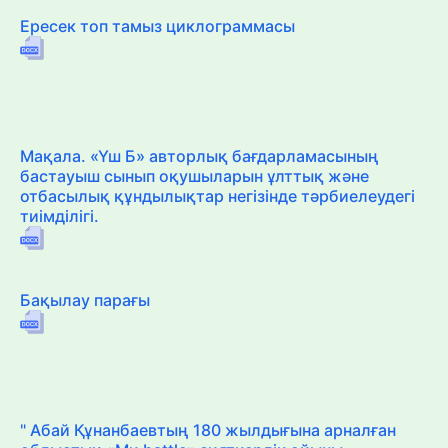
Ересек топ тамыз циклограммасы
Мақала. «Үш Б» авторлық бағдарламасының
бастауыш сынып оқушыларын ұлттық және
отбасылық құндылықтар негізінде тәрбиелеудегі
тиімділігі.
Бақылау парағы
" Абай Құнанбаевтың 180 жылдығына арналған