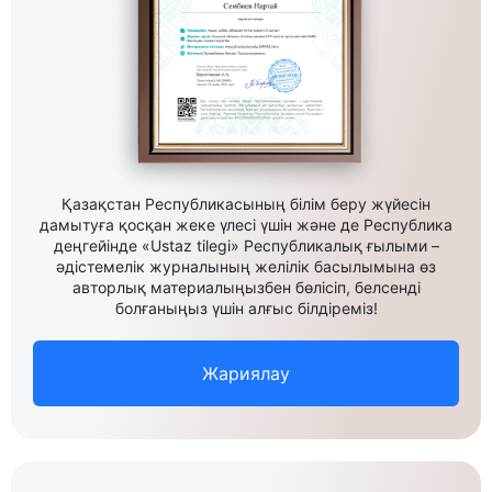
Қазақстан Республикасының білім беру жүйесін
дамытуға қосқан жеке үлесі үшін және де Республика
деңгейінде «Ustaz tilegi» Республикалық ғылыми –
әдістемелік журналының желілік басылымына өз
авторлық материалыңызбен бөлісіп, белсенді
болғаныңыз үшін алғыс білдіреміз!
Жариялау