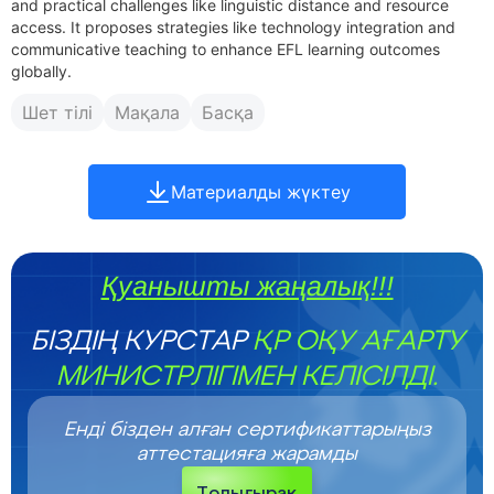
and practical challenges like linguistic distance and resource
access. It proposes strategies like technology integration and
communicative teaching to enhance EFL learning outcomes
globally.
Шет тілі
Мақала
Басқа
Материалды жүктеу
Қуанышты жаңалық!!!
БІЗДІҢ КУРСТАР
ҚР ОҚУ АҒАРТУ
МИНИСТРЛІГІМЕН КЕЛІСІЛДІ.
Енді бізден алған сертификаттарыңыз
аттестацияға жарамды