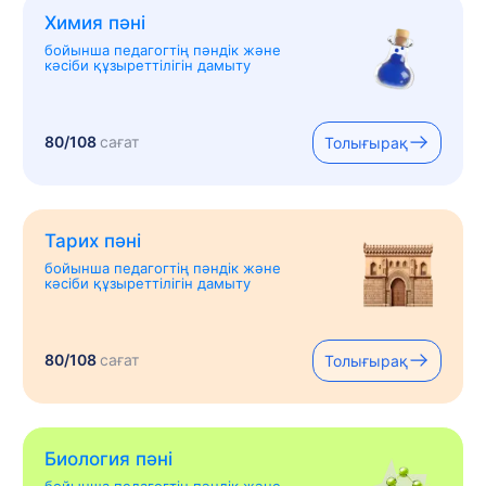
Химия пәні
бойынша педагогтің пәндік және
кәсіби құзыреттілігін дамыту
80/108
сағат
Толығырақ
Тарих пәні
бойынша педагогтің пәндік және
кәсіби құзыреттілігін дамыту
80/108
сағат
Толығырақ
Биология пәні
бойынша педагогтің пәндік және