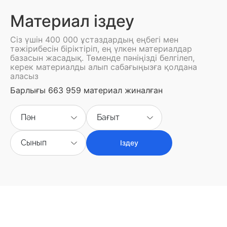
Материал іздеу
Сіз үшін 400 000 ұстаздардың еңбегі мен
тәжірибесін біріктіріп, ең үлкен материалдар
базасын жасадық. Төменде пәніңізді белгілеп,
керек материалды алып сабағыңызға қолдана
аласыз
Барлығы 663 959 материал жиналған
Пән
Бағыт
Сынып
Іздеу