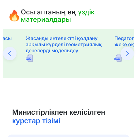
Осы аптаның ең
үздік
материалдары
рмасы
Жасанды интелектті қолдану
Педагог-
арқылы күрделі геометриялық
жеке оқ
денелерді модельдеу
Министірлікпен келісілген
курстар тізімі