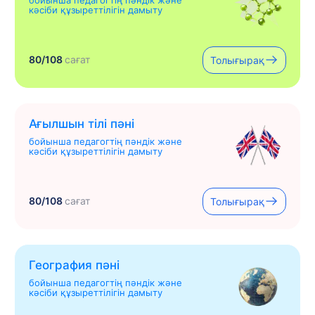
кәсіби құзыреттілігін дамыту
80/108
сағат
Толығырақ
Ағылшын тілі пәні
бойынша педагогтің пәндік және
кәсіби құзыреттілігін дамыту
80/108
сағат
Толығырақ
География пәні
бойынша педагогтің пәндік және
кәсіби құзыреттілігін дамыту