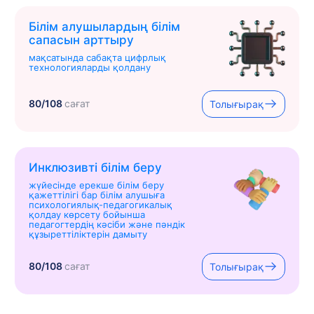
Білім алушылардың білім
сапасын арттыру
мақсатында сабақта цифрлық
технологияларды қолдану
80/108
сағат
Толығырақ
Инклюзивті білім беру
жүйесінде ерекше білім беру
қажеттілігі бар білім алушыға
психологиялық-педагогикалық
қолдау көрсету бойынша
педагогтердің кәсіби және пәндік
құзыреттіліктерін дамыту
80/108
сағат
Толығырақ