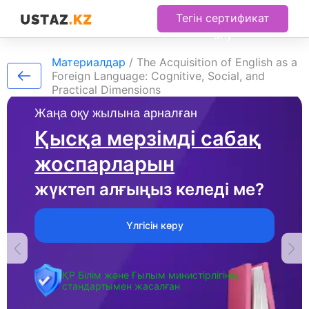
Тегін сертификат
алу
Материалдар
/
The Acquisition of English as a
Foreign Language: Cognitive, Social, and
Practical Dimensions
Жаңа оқу жылына арналған
Қысқа мерзімді сабақ
жоспарларын
жүктеп алғыңыз келеді ме?
Үлгісін көру
ҚР Білім және Ғылым министірлігінің
стандартымен жасалған