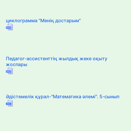
циклограмма "Менің достарым"
Педагог-ассистенттің жылдық жеке оқыту
жоспары
Әдістемелік құрал-"Математика әлемі". 5-сынып