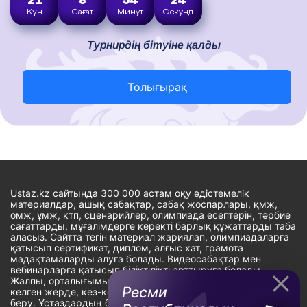
21
8
54
23
Күн
Сағат
Минут
Секунд
Турнирдің бітуіне қалды
Толығырақ
Ustaz.kz сайтында 300 000 астам оқу әдістемелік
материалдар, ашық сабақтар, сабақ жоспарлары, қмж,
омж, ұмж, ктп, сценарийлер, олимпиада есептерін, тәрбие
сағаттарды, мұғалімдерге керекті барлық құжаттарды таба
аласыз. Сайтта тегін материал жариялап, олимпиадаларға
қатысып сертификат, диплом, алғыс хат, грамота
мадақтамаларды алуға болады. Видеосабақтар мен
вебинарларға қатысып біліктілікті арттыруға болады.
Жалпы, орталығымыздың басты мақсаты: ұстаздарға кез-
Ресми
келген жерде, кез-келген уақытта білім алуына мүмкіндік
беру. Ұстаздардың барлық өзекті мәселелеріне