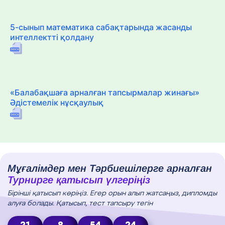
5-сынып математика сабақтарында жасанды
интеллектті қолдану
«Балабақшаға арналған тапсырмалар жинағы»
Әдістемелік нұсқаулық
Мұғалімдер мен Тәрбиешілерге арналған
Турнирге қатысып үлгеріңіз
Бірінші қатысып көріңіз. Егер орын алып жатсаңыз, дипломды
алуға болады. Қатысып, тест тапсыру тегін