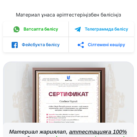
Материал ұнаса әріптестеріңізбен бөлісіңіз
Ватсапта бөлісу
Телеграммда бөлісу
Фейсбукта бөлісу
Сілтемені көшіру
Материал жариялап,
аттестацияға 100%