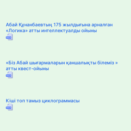
Абай Құнанбаевтың 175 жылдығына арналған
«Логика» атты интеллектуалды ойыны
«Біз Абай шығармаларын қаншалықты білеміз »
атты квест-ойыны
Кіші топ тамыз циклограммасы