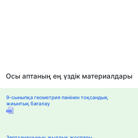
Осы аптаның ең үздік материалдары
9-сыныпқа геометрия пәнінен тоқсандық
жиынтық бағалау
Зертханашының жылдық жоспары