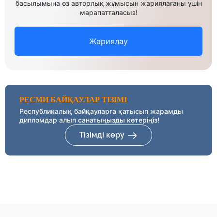
басылымына өз авторлық жұмысын жариялағаны үшін
марапатталасыз!
Жариялау
РЕСМИ БАЙҚАУЛАР ТІЗІМІ
Республикалық байқауларға қатысып жарамды
дипломдар алып санатыңызды көтеріңіз!
Тізімді көру