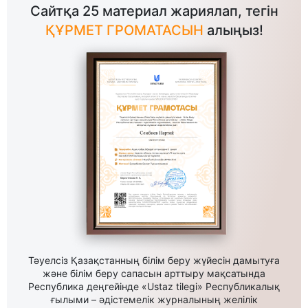
Сайтқа 25 материал жариялап, тегін
ҚҰРМЕТ ГРОМАТАСЫН
алыңыз!
Тәуелсіз Қазақстанның білім беру жүйесін дамытуға
және білім беру сапасын арттыру мақсатында
Республика деңгейінде «Ustaz tilegi» Республикалық
ғылыми – әдістемелік журналының желілік