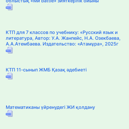
облыстық «Ми battle» зияткерлік ойыны
КТП для 7 классов по учебнику: «Русский язык и
литература, Автор: У.А. Жанпейс, Н.А. Озекбаева,
А.А.Атембаева. Издательство: «Атамұра», 2025г
КТП 11-сынып ЖМБ Қазақ әдебиеті
Математиканы үйренудегі ЖИ қолдану