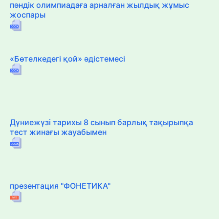
пәндік олимпиадаға арналған жылдық жұмыс
жоспары
«Бөтелкедегі қой» әдістемесі
Дүниежүзі тарихы 8 сынып барлық тақырыпқа
тест жинағы жауабымен
презентация "ФОНЕТИКА"