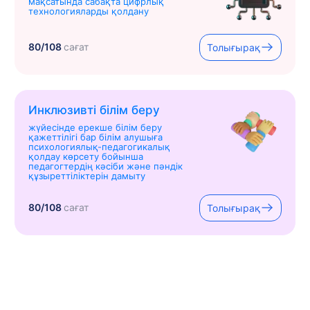
мақсатында сабақта цифрлық
технологияларды қолдану
80/108
сағат
Толығырақ
Инклюзивті білім беру
жүйесінде ерекше білім беру
қажеттілігі бар білім алушыға
психологиялық-педагогикалық
қолдау көрсету бойынша
педагогтердің кәсіби және пәндік
құзыреттіліктерін дамыту
80/108
сағат
Толығырақ