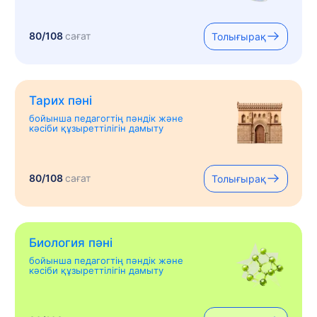
80/108
сағат
Толығырақ
Тарих пәні
бойынша педагогтің пәндік және
кәсіби құзыреттілігін дамыту
80/108
сағат
Толығырақ
Биология пәні
бойынша педагогтің пәндік және
кәсіби құзыреттілігін дамыту