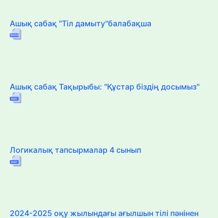
Ашық сабақ "Тіл дамыту"балабақша
Ашық сабақ Тақырыбы: "Құстар біздің досымыз"
Логикалық тапсырмалар 4 сынып
2024-2025 оқу жылындағы ағылшын тілі пәнінен