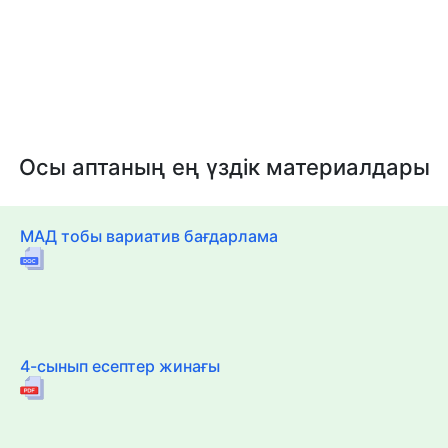
Осы аптаның ең үздік материалдары
МАД тобы вариатив бағдарлама
4-сынып есептер жинағы