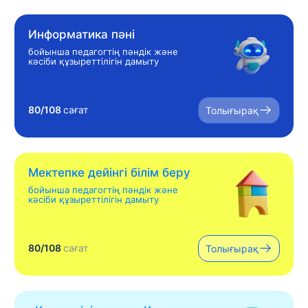
Информатика пәні
бойынша педагогтің пәндік және
кәсіби құзыреттілігін дамыту
80/108
сағат
Толығырақ
Мектепке дейінгі білім беру
бойынша педагогтің пәндік және
кәсіби құзыреттілігін дамыту
80/108
сағат
Толығырақ