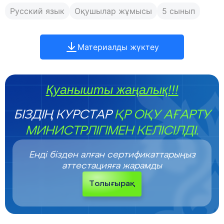
Русский язык
Оқушылар жұмысы
5 сынып
Материалды жүктеу
Қуанышты жаңалық!!!
БІЗДІҢ КУРСТАР
ҚР ОҚУ АҒАРТУ
МИНИСТРЛІГІМЕН КЕЛІСІЛДІ.
Енді бізден алған сертификаттарыңыз
аттестацияға жарамды
Толығырақ