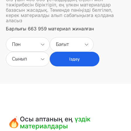
тәжірибесін біріктіріп, ең үлкен материалдар
базасын жасадық. Төменде пәніңізді белгілеп,
керек материалды алып сабағыңызға қолдана
аласыз
Барлығы 663 959 материал жиналған
Пән
Бағыт
Сынып
Іздеу
Осы аптаның ең
үздік
материалдары