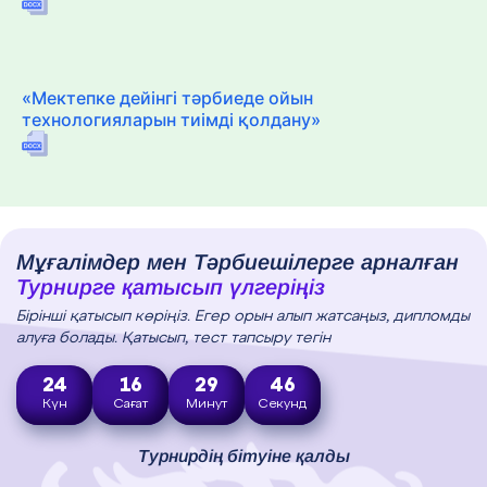
«Мектепке дейінгі тәрбиеде ойын
технологияларын тиімді қолдану»
Мұғалімдер мен Тәрбиешілерге арналған
Турнирге қатысып үлгеріңіз
Бірінші қатысып көріңіз. Егер орын алып жатсаңыз, дипломды
алуға болады. Қатысып, тест тапсыру тегін
24
16
29
44
Күн
Сағат
Минут
Секунд
Турнирдің бітуіне қалды