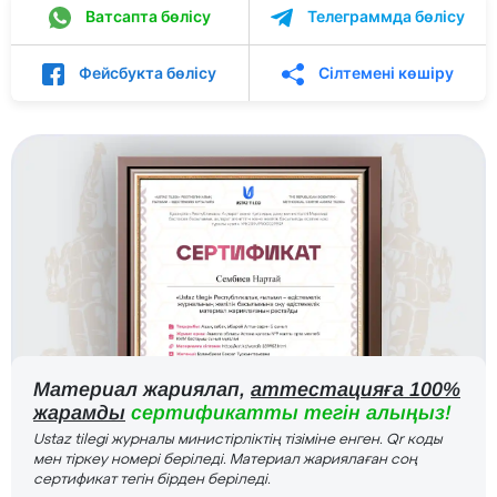
Ватсапта бөлісу
Телеграммда бөлісу
Фейсбукта бөлісу
Сілтемені көшіру
Материал жариялап,
аттестацияға 100%
жарамды
сертификатты тегін алыңыз!
Ustaz tilegi журналы министірліктің тізіміне енген. Qr коды
мен тіркеу номері беріледі. Материал жариялаған соң
сертификат тегін бірден беріледі.