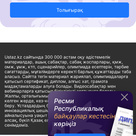
Толығырақ
Ustaz.kz сайтында 300 000 астам оқу әдістемелік
материалдар, ашық сабақтар, сабақ жоспарлары, қмж,
омж, ұмж, ктп, сценарийлер, олимпиада есептерін, тәрбие
сағаттарды, мұғалімдерге керекті барлық құжаттарды таба
аласыз. Сайтта тегін материал жариялап, олимпиадаларға
қатысып сертификат, диплом, алғыс хат, грамота
мадақтамаларды алуға болады. Видеосабақтар мен
вебинарларға қатысып біліктілікті арттыруға болады.
Жалпы, орталығымыздың басты мақсаты: ұстаздарға кез-
Ресми
келген жерде, кез-келген уақытта білім алуына мүмкіндік
беру. Ұстаздардың барлық өзекті мәселелеріне
Республикалық
инновациялық шешім тауып, шығармашылық жұмыспен
байқаулар кестесін
айналысуына уақыт сыйлау. «Ұстаздарға сапалы білім бере
алсақ, бүкіл Қазақ еліне білім бере аламыз» - деген
көріңіз
сенімдеміз.