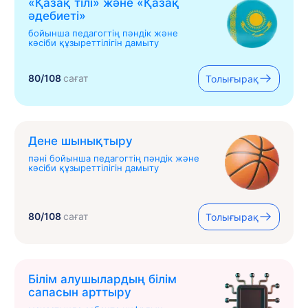
«Қазақ тілі» жəне «Қазақ
əдебиеті»
бойынша педагогтің пәндік және
кәсіби құзыреттілігін дамыту
80/108
сағат
Толығырақ
Дене шынықтыру
пәні бойынша педагогтің пәндік және
кәсіби құзыреттілігін дамыту
80/108
сағат
Толығырақ
Білім алушылардың білім
сапасын арттыру