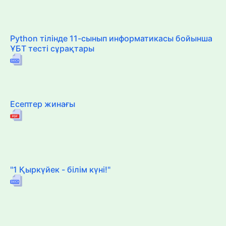
Python тілінде 11-сынып информатикасы бойынша
ҰБТ тесті сұрақтары
Есептер жинағы
"1 Қыркүйек - білім күні!"