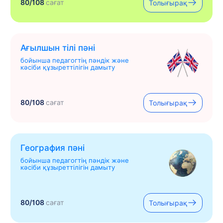
80/108
сағат
Толығырақ
Ағылшын тілі пәні
бойынша педагогтің пәндік және
кәсіби құзыреттілігін дамыту
80/108
сағат
Толығырақ
География пәні
бойынша педагогтің пәндік және
кәсіби құзыреттілігін дамыту
80/108
сағат
Толығырақ