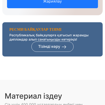
Жариялау
РЕСМИ БАЙҚАУЛАР ТІЗІМІ
Республикалық байқауларға қатысып жарамды
дипломдар алып санатыңызды көтеріңіз!
Тізімді көру
Материал іздеу
Сіз үшін 400 000 ұстаздардың еңбегі мен