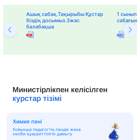
Ашық сабақ.Тақырыбы:Құстар
1 сыныпқа
біздің досымыз.3жас
сабағын
балабақша
Министірлікпен келісілген
курстар тізімі
Химия пәні
бойынша педагогтің пәндік және
кәсіби құзыреттілігін дамыту