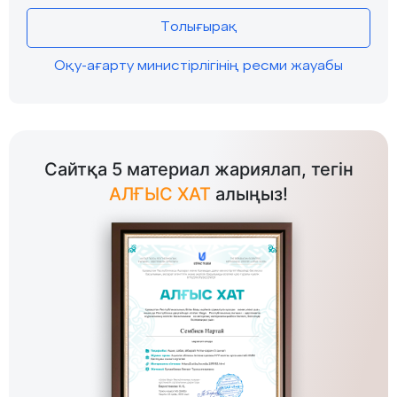
Толығырақ
Оқу-ағарту министірлігінің ресми жауабы
Сайтқа 5 материал жариялап, тегін
АЛҒЫС ХАТ
алыңыз!