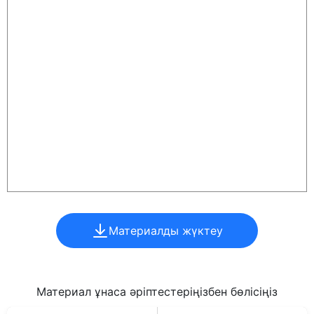
Материалды жүктеу
Материал ұнаса әріптестеріңізбен бөлісіңіз