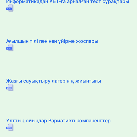
Информатикадан ҰБТ-ға арналған тест сұрақтары
Ағылшын тілі пәнінен үйірме жоспары
Жазғы сауықтыру лагерінің жиынтығы
Ұлттық ойындар Вариативті компаненттер