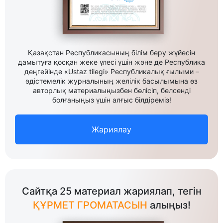
Қазақстан Республикасының білім беру жүйесін
дамытуға қосқан жеке үлесі үшін және де Республика
деңгейінде «Ustaz tilegi» Республикалық ғылыми –
әдістемелік журналының желілік басылымына өз
авторлық материалыңызбен бөлісіп, белсенді
болғаныңыз үшін алғыс білдіреміз!
Жариялау
Сайтқа 25 материал жариялап, тегін
ҚҰРМЕТ ГРОМАТАСЫН
алыңыз!