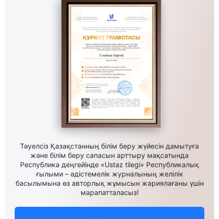
Тәуелсіз Қазақстанның білім беру жүйесін дамытуға
және білім беру сапасын арттыру мақсатында
Республика деңгейінде «Ustaz tilegi» Республикалық
ғылыми – әдістемелік журналының желілік
басылымына өз авторлық жұмысын жариялағаны үшін
марапатталасыз!