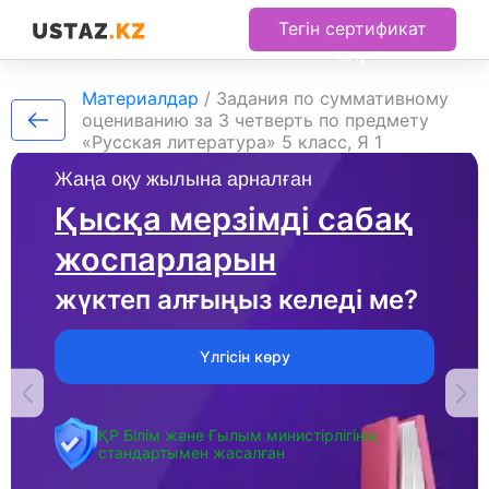
Тегін сертификат
алу
Материалдар
/
Задания по суммативному
оцениванию за 3 четверть по предмету
«Русская литература» 5 класс, Я 1
Жаңа оқу жылына арналған
Қысқа мерзімді сабақ
жоспарларын
жүктеп алғыңыз келеді ме?
Үлгісін көру
ҚР Білім және Ғылым министірлігінің
стандартымен жасалған