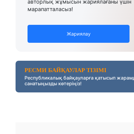
авторлық жұмысын жариялағаны үшін
марапатталасыз!
Жариялау
РЕСМИ БАЙҚАУЛАР ТІЗІМІ
Республикалық байқауларға қатысып жарам
санатыңызды көтеріңіз!