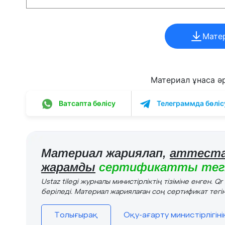
Мате
Материал ұнаса әрі
Ватсапта бөлісу
Телеграммда бөліс
Материал жариялап,
аттеста
жарамды
сертификатты тегі
Ustaz tilegi журналы министірліктің тізіміне енген. Q
беріледі. Материал жариялаған соң сертификат тегін
Толығырақ
Оқу-ағарту министірлігін