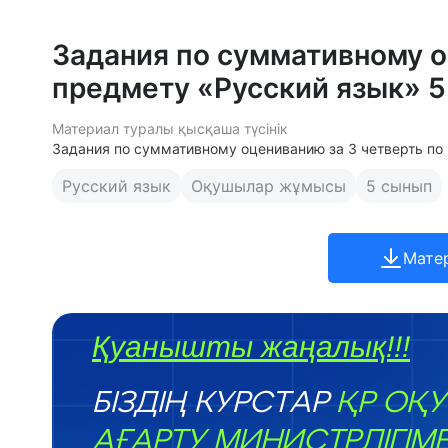
Задания по суммативному о
предмету «Русский язык» 5 
Материал туралы қысқаша түсінік
Задания по суммативному оцениванию за 3 четверть по
Русский язык
Оқушылар жұмысы
5 сынып
Мате
Қуанышты жаңалық!!!
БІЗДІҢ КУРСТАР
ҚР ОҚУ
АҒАРТУ МИНИСТРЛІГІМ