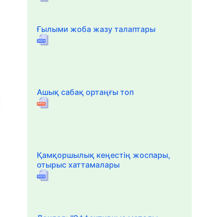
Ғылыми жоба жазу талаптары
Ашық сабақ ортаңғы топ
Қамқоршылық кеңестің жоспары,
отырыс хаттамалары