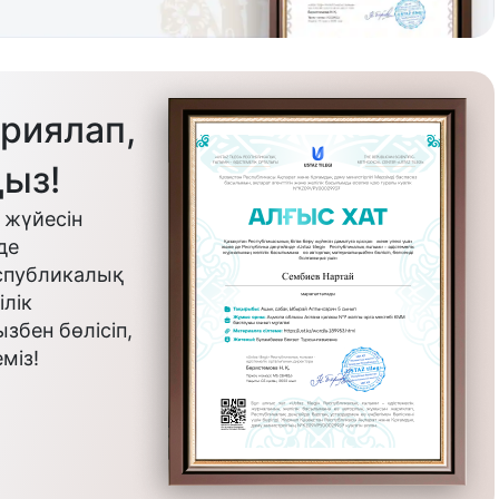
риялап,
ыз!
 жүйесін
де
еспубликалық
лік
бен бөлісіп,
міз!