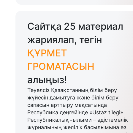
Сайтқа 25 материал
жариялап, тегін
ҚҰРМЕТ
ГРОМАТАСЫН
алыңыз!
Тәуелсіз Қазақстанның білім беру
жүйесін дамытуға және білім беру
сапасын арттыру мақсатында
Республика деңгейінде «Ustaz tilegi»
Республикалық ғылыми – әдістемелік
журналының желілік басылымына өз