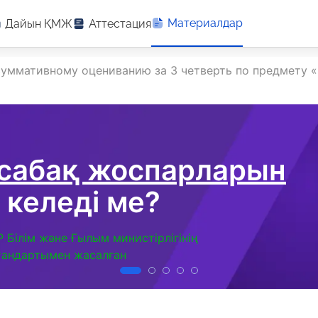
Материалдар
Дайын ҚМЖ
Аттестация
суммативному оцениванию за 3 четверть по предмету «Р
 сабақ жоспарларын
 келеді ме?
Р Білім және Ғылым министірлігінің
тандартымен жасалған