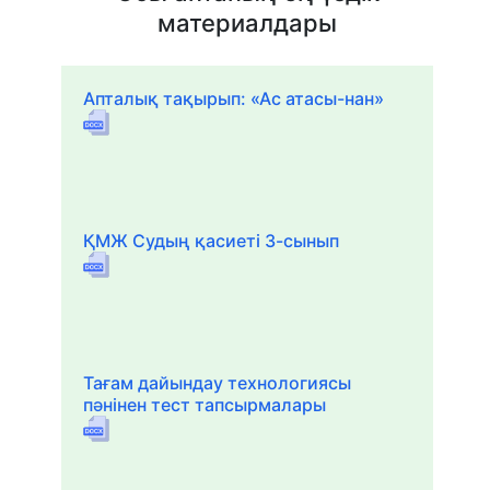
материалдары
Апталық тақырып: «Ас атасы-нан»
ҚМЖ Судың қасиеті 3-сынып
Тағам дайындау технологиясы
пәнінен тест тапсырмалары