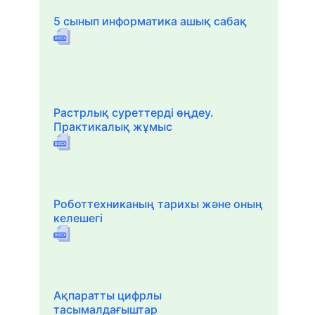
5 сынып информатика ашық сабақ
Растрлық суреттерді өңдеу.
Практикалық жұмыс
Роботтехниканың тарихы және оның
келешегі
Ақпаратты цифрлы
тасымалдағыштар