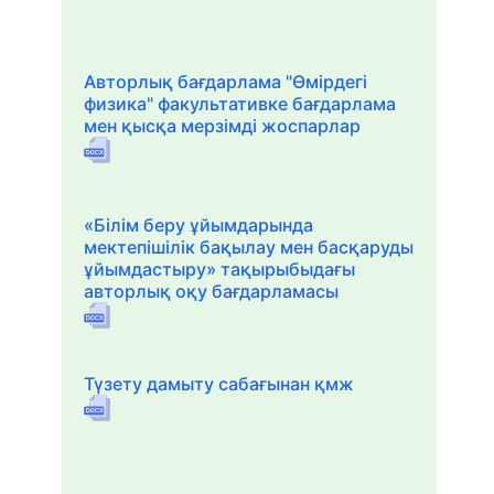
Авторлық бағдарлама "Өмірдегі
физика" факультативке бағдарлама
мен қысқа мерзімді жоспарлар
«Білім беру ұйымдарында
мектепішілік бақылау мен басқаруды
ұйымдастыру» тақырыбыдағы
авторлық оқу бағдарламасы
Түзету дамыту сабағынан қмж