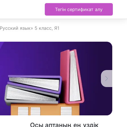
Тегін сертификат алу
усский язык» 5 класс, Я1
Осы аптаның ең үздік