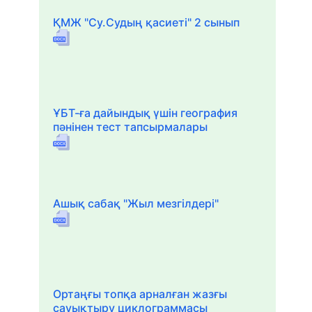
ҚМЖ "Су.Судың қасиеті" 2 сынып
ҰБТ-ға дайындық үшін география
пәнінен тест тапсырмалары
Ашық сабақ "Жыл мезгілдері"
Ортаңғы топқа арналған жазғы
сауықтыру циклограммасы