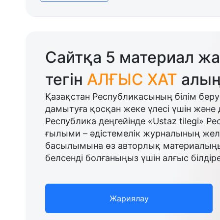
Сайтқа 5 материал жа
тегін
АЛҒЫС ХАТ
алың
Қазақстан Республикасының білім беру
дамытуға қосқан жеке үлесі үшін және 
Республика деңгейінде «Ustaz tilegi» Р
ғылыми – әдістемелік журналының желі
басылымына өз авторлық материалыңыз
белсенді болғаныңыз үшін алғыс білдіре
Жариялау