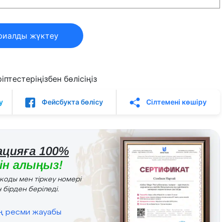
риалды жүктеу
птестеріңізбен бөлісіңіз
у
Фейсбукта бөлісу
Сілтемені көшіру
цияға 100%
н алыңыз!
r коды мен тіркеу номері
 бірден беріледі.
ің ресми жауабы