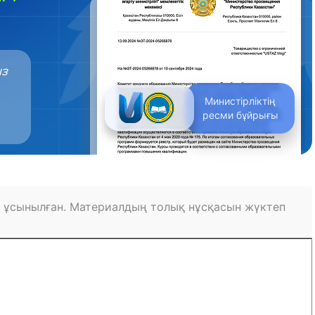
ыз
Министірліктің
ресми бұйрығы
 ұсынылған. Материалдың толық нұсқасын жүктеп