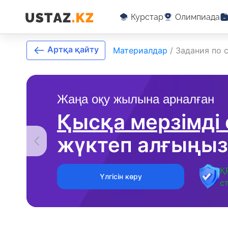
Курстар
Олимпиада
Артқа қайту
Материалдар
/
Задания по 
Жаңа оқу жылына арналған
Қысқа мерзімді
жүктеп алғыңыз
Қ
Үлгісін көру
с