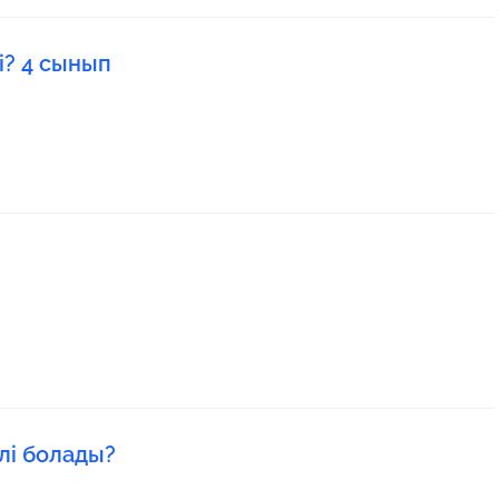
і? 4 сынып
лі болады?