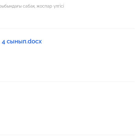
ырыбындағы сабақ жоспар үлгісі
4 сынып.docx