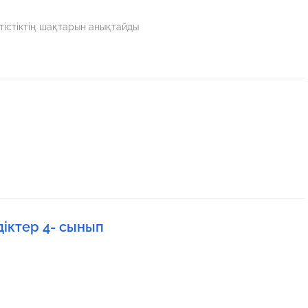
тістіктің шақтарын анықтайды
діктер 4- сынып