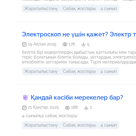
Жаратылыстану
Сабақ жоспары
4 сынып
Электроскоп не үшін қажет? Электр т
19 Ақпан 2025
176
5
белгілі бір кедергілердің дыбыстың қаттылығы мен та
теріс болатынын білетін болады, заттардың электрөткізг
өткізбейтін заттармен танысады, Түрлі материалдардың
Жаратылыстану
Сабақ жоспары
4 сынып
Қандай кәсіби мерекелер бар?
21 Қаңтар 2025
188
2
4-сыныпқа сабақ жоспары
Жаратылыстану
Сабақ жоспары
4 сынып