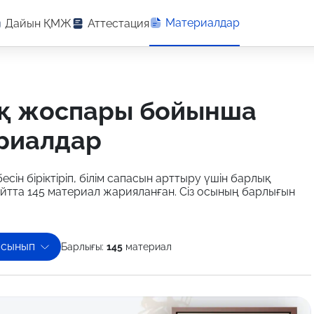
Материалдар
Дайын ҚМЖ
Аттестация
ериалдар
есін біріктіріп, білім сапасын арттыру үшін барлық
йтта 145 материал жарияланған. Сіз осының барлығын
 сынып
Барлығы:
145
материал