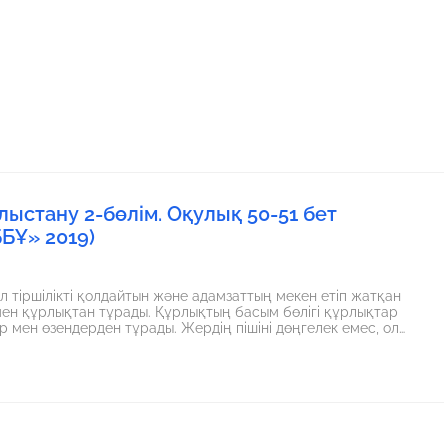
ыстану 2-бөлім. Оқулық 50-51 бет
БҰ» 2019)
 тіршілікті қолдайтын және адамзаттың мекен етіп жатқан
мен құрлықтан тұрады. Құрлықтың басым бөлігі құрлықтар
ады. Жердің пішіні дөңгелек емес, ол
оид пішініне ие. Жердің атмосферасы газдар қоспасынан
масыз етеді. Жер өз осінен айналып, Күнге
 мен орбиталық қозғалысы тіршіліктің қалыптасуына маңызды
үшін қажетті жағдайлар,
ғаламшарлардан ерекше етеді.