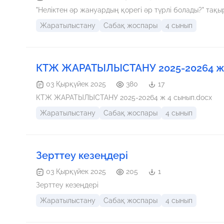
"Неліктен әр жануардың қорегі әр түрлі болады?" тақ
Жаратылыстану
Сабақ жоспары
4 сынып
КТЖ ЖАРАТЫЛЫСТАНУ 2025-20264 ж 
03 Қырқүйек 2025
380
17
КТЖ ЖАРАТЫЛЫСТАНУ 2025-20264 ж 4 сынып.docx
Жаратылыстану
Сабақ жоспары
4 сынып
Зерттеу кезеңдері
03 Қырқүйек 2025
205
1
Зерттеу кезеңдері
Жаратылыстану
Сабақ жоспары
4 сынып