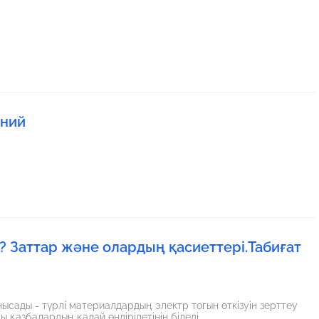
ений
? Заттар және олардың қасиеттері.Табиғат
ы қазбаның не екенін түсінеді - пайдалы қазбалардың қалай өндірілетінін біледі