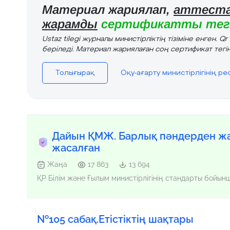
Материал жариялап,
аттеста
жарамды
сертификатты тегі
Ustaz tilegi журналы министірліктің тізіміне енген. Q
беріледі. Материал жариялаған соң сертификат тегін
Толығырақ
Оқу-ағарту министірлігінің р
Дайын ҚМЖ. Барлық пәндерден жа
жасалған
Жаңа
17 863
13 694
ҚР Білім және Ғылым министірлігінің стандарты бойы
№105 сабақ.Етістіктің шақтары