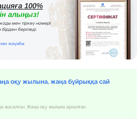
цияға 100%
н алыңыз!
r коды мен тіркеу номері
 бірден беріледі.
есми жауабы
ңа оқу жылына, жаңа бұйрыққа сай
нша жасалған. Жаңа оқу жылына арналған