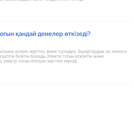
огын қандай денелер өткізеді?
ралуына әсерін зерттеу және түсіндіру Зарядтардың оң немесе
іштігін білетін болады Электр тогын өткізетін және
 электр тогын өткізуін зерттеп көреді