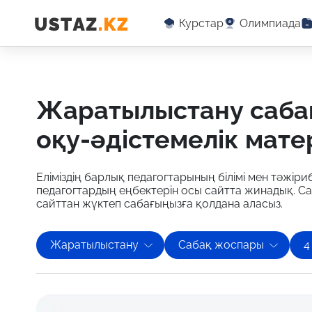
Курстар
Олимпиада
жаратылыстану сабақ жоспары бойынша
оқу-әдістемелік мат
Еліміздің барлық педагогтарының білімі мен тәжіриб
педагогтардың еңбектерін осы сайтта жинадық. Са
сайттан жүктеп сабағыңызға қолдана аласыз.
Жаратылыстану
Сабақ жоспары
4