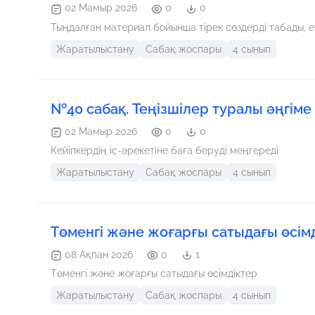
02 Мамыр 2026
0
0
Тыңдалған материал бойынша тірек сөздерді табады, е
Жаратылыстану
Сабақ жоспары
4 сынып
№40 сабақ. Теңізшілер туралы әңгіме
02 Мамыр 2026
0
0
Кейіпкердің іс-әрекетіне баға беруді меңгереді
Жаратылыстану
Сабақ жоспары
4 сынып
Төменгі және жоғарғы сатыдағы өсім
08 Ақпан 2026
0
1
Төменгі және жоғарғы сатыдағы өсімдіктер
Жаратылыстану
Сабақ жоспары
4 сынып