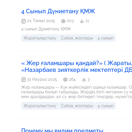
4 Сынып Дүниетану ҚМЖ
01 Тамыз 2025
203
11
4 сынып Дүниетану ҚМЖ
Жаратылыстану
Сабақ жоспары
4 сынып
« Жер ғаламшары қандай?» ( Жаратыл
«Назарбаев зияткерлік мектептері ДБ
31 Наурыз 2025
264
3
Жер ғаламшары — Күн жүйесіндегі үшінші ғаламшар. Ол
ғаламшары болып табылады. Жердің беті негізінен су 
мен аралдардан, ал су жер бетіндегі теңіздер, мұхиттар мен өзендерден тұр
полюстерде біршама қысыңқы, ал экваторда ісініп, ге
Жаратылыстану
Сабақ жоспары
4 сынып
тұрады, ол бізге өмір сүруге қажетті оттегі мен көмірқышқыл газын қамта
қатысты белгілі бір орбитада айналады. Оның айналуы
әсер етеді. Жерде төрт маусым бар, олар: көктем, жаз, күз және қыс. Жердегі тіршілік 
сонымен қатар су мен оттегі, Жер ғаламшарын басқа 
Почему мы видим предметы.