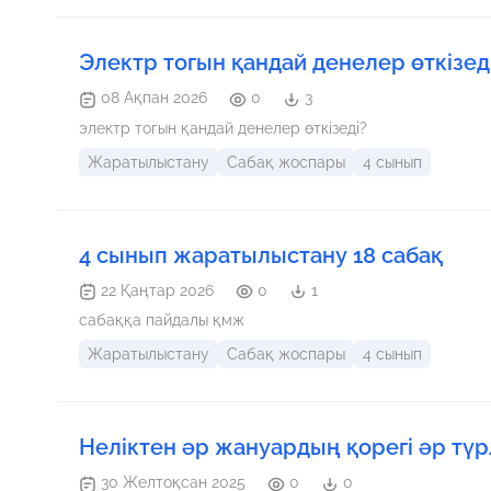
Электр тогын қандай денелер өткізед
08 Ақпан 2026
0
3
электр тогын қандай денелер өткізеді?
Жаратылыстану
Сабақ жоспары
4 сынып
4 сынып жаратылыстану 18 сабақ
22 Қаңтар 2026
0
1
сабаққа пайдалы қмж
Жаратылыстану
Сабақ жоспары
4 сынып
Неліктен әр жануардың қорегі әр түр
30 Желтоқсан 2025
0
0