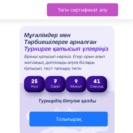
Тегін сертификат алу
Мұғалімдер мен
Тәрбиешілерге арналған
Турнирге қатысып үлгеріңіз
Бірінші қатысып көріңіз. Егер орын алып
жатсаңыз, дипломды алуға болады.
Қатысып, тест тапсыру тегін
25
7
9
40
Күн
Сағат
Минут
Секунд
Турнирдің бітуіне қалды
Толығырақ