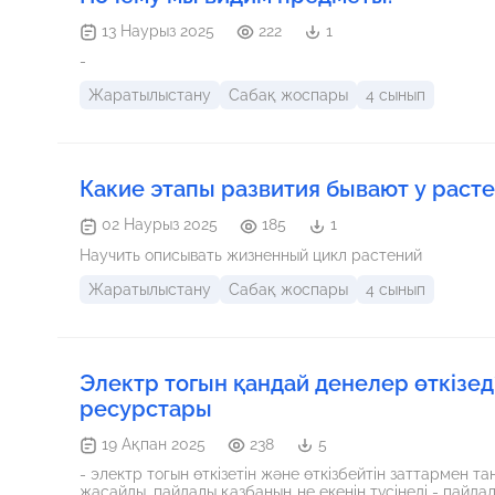
13 Наурыз 2025
222
1
-
Жаратылыстану
Сабақ жоспары
4 сынып
Какие этапы развития бывают у раст
02 Наурыз 2025
185
1
Научить описывать жизненный цикл растений
Жаратылыстану
Сабақ жоспары
4 сынып
Электр тогын қандай денелер өткізед
ресурстары
19 Ақпан 2025
238
5
- электр тогын өткізетін және өткізбейтін заттармен танысады - түрлі материалдардың электр тогын өткізуін зерттеу
жасайды. пайдал