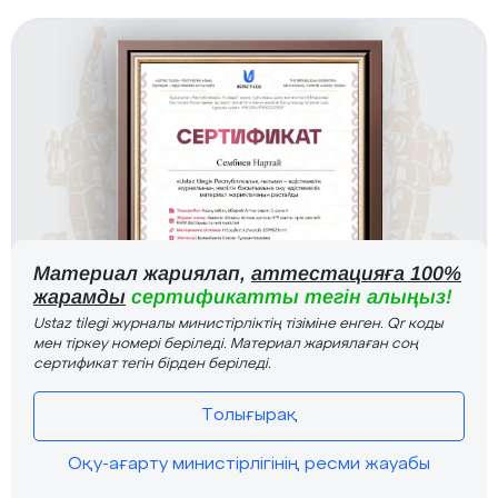
Материал жариялап,
аттестацияға 100%
жарамды
сертификатты тегін алыңыз!
Ustaz tilegi журналы министірліктің тізіміне енген. Qr коды
мен тіркеу номері беріледі. Материал жариялаған соң
сертификат тегін бірден беріледі.
Толығырақ
Оқу-ағарту министірлігінің ресми жауабы