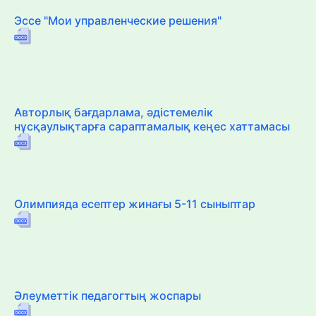
Эссе "Мои управленческие решения"
Авторлық бағдарлама, әдістемелік
нұсқаулықтарға сараптамалық кеңес хаттамасы
Олимпияда есептер жинағы 5-11 сыныптар
Әлеуметтік педагогтың жоспары