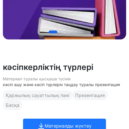
кәсіпкерліктің түрлері
Материал туралы қысқаша түсінік
кәсіп ашу және кәсіп түрлерін таңдау туралы презентация
Қаржылық сауаттылық пәні
Презентация
Басқа
Материалды жүктеу