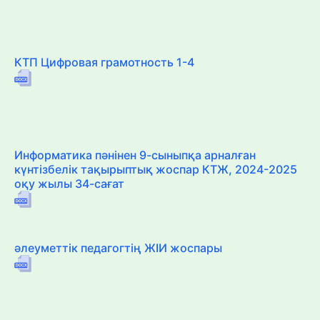
КТП Цифровая грамотность 1-4
Информатика пәнінен 9-сыныпқа арналған
күнтізбелік тақырыптық жоспар КТЖ, 2024-2025
оқу жылы 34-сағат
әлеуметтік педагогтің ЖІИ жоспары