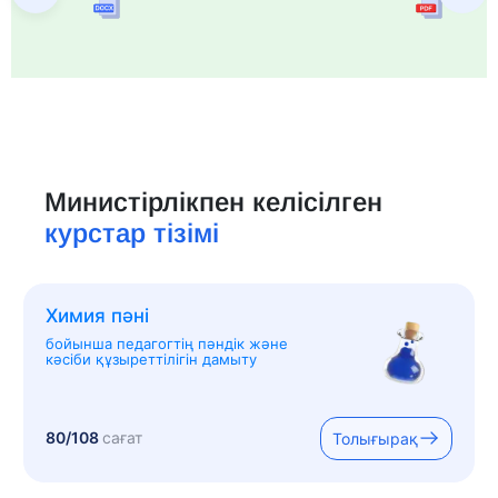
Министірлікпен келісілген
курстар тізімі
Химия пәні
бойынша педагогтің пәндік және
кәсіби құзыреттілігін дамыту
80/108
сағат
Толығырақ