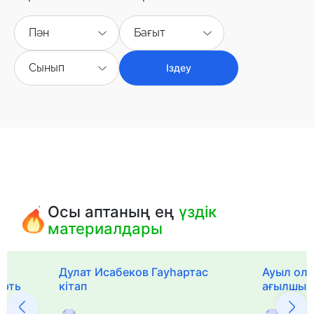
Пән
Бағыт
Сынып
Іздеу
Осы аптаның ең
үздік
материалдары
Дулат Исабеков Гауһартас
Ауыл оли
ерть
кітап
ағылшын 