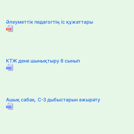
Әлеуметтік педагогтің іс құжаттары
КТЖ дене шынықтыру 8 сынып
Ашық сабақ. С-З дыбыстарын ажырату