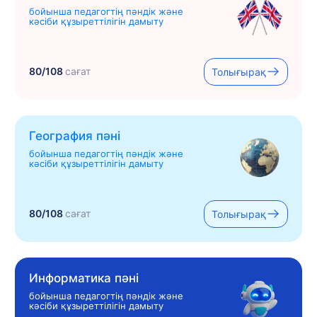
бойынша педагогтің пәндік және
кәсіби құзыреттілігін дамыту
80/108
сағат
Толығырақ
География пәні
бойынша педагогтің пәндік және
кәсіби құзыреттілігін дамыту
80/108
сағат
Толығырақ
Информатика пәні
бойынша педагогтің пәндік және
кәсіби құзыреттілігін дамыту