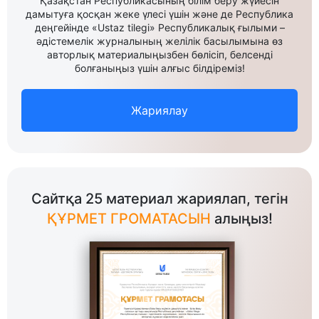
Қазақстан Республикасының білім беру жүйесін
дамытуға қосқан жеке үлесі үшін және де Республика
деңгейінде «Ustaz tilegi» Республикалық ғылыми –
әдістемелік журналының желілік басылымына өз
авторлық материалыңызбен бөлісіп, белсенді
болғаныңыз үшін алғыс білдіреміз!
Жариялау
Сайтқа 25 материал жариялап, тегін
ҚҰРМЕТ ГРОМАТАСЫН
алыңыз!