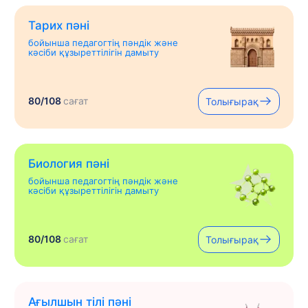
Тарих пәні
бойынша педагогтің пәндік және
кәсіби құзыреттілігін дамыту
80/108
сағат
Толығырақ
Биология пәні
бойынша педагогтің пәндік және
кәсіби құзыреттілігін дамыту
80/108
сағат
Толығырақ
Ағылшын тілі пәні