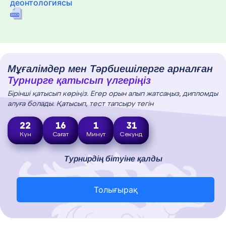
деонтологиясы
Мұғалімдер мен Тәрбиешілерге арналған
Турнирге қатысып үлгеріңіз
Бірінші қатысып көріңіз. Егер орын алып жатсаңыз, дипломды
алуға болады. Қатысып, тест тапсыру тегін
22
16
1
30
Күн
Сағат
Минут
Секунд
Турнирдің бітуіне қалды
Толығырақ