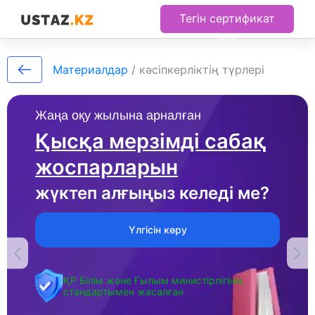
Тегін сертификат
алу
Материалдар
/
кәсіпкерліктің түрлері
Жаңа оқу жылына арналған
Қысқа мерзімді сабақ
жоспарларын
жүктеп алғыңыз келеді ме?
Үлгісін көру
ҚР Білім және Ғылым министірлігінің
стандартымен жасалған