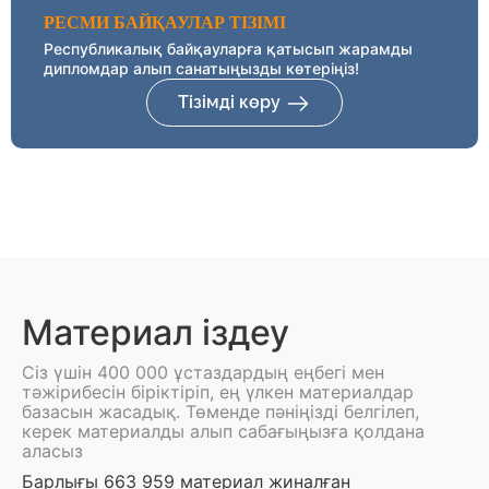
РЕСМИ БАЙҚАУЛАР ТІЗІМІ
Республикалық байқауларға қатысып жарамды
дипломдар алып санатыңызды көтеріңіз!
Тізімді көру
Материал іздеу
Сіз үшін 400 000 ұстаздардың еңбегі мен
тәжірибесін біріктіріп, ең үлкен материалдар
базасын жасадық. Төменде пәніңізді белгілеп,
керек материалды алып сабағыңызға қолдана
аласыз
Барлығы 663 959 материал жиналған