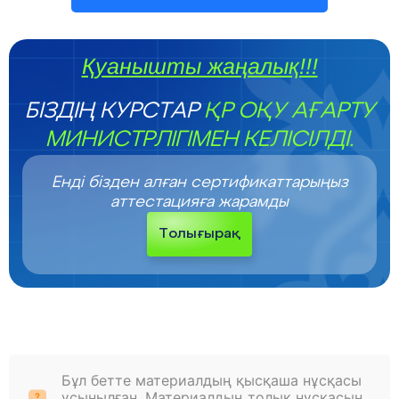
Қуанышты жаңалық!!!
БІЗДІҢ КУРСТАР
ҚР ОҚУ АҒАРТУ
МИНИСТРЛІГІМЕН КЕЛІСІЛДІ.
Енді бізден алған сертификаттарыңыз
аттестацияға жарамды
Толығырақ
Бұл бетте материалдың қысқаша нұсқасы
ұсынылған. Материалдың толық нұсқасын