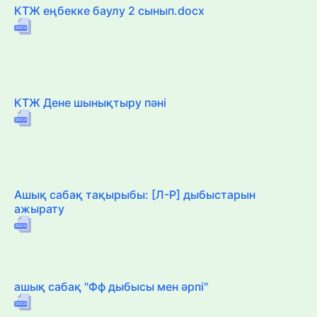
КТЖ еңбекке баулу 2 сынып.docx
КТЖ Дене шынықтыру пәні
Ашық сабақ тақырыбы: [Л-Р] дыбыстарын
ажырату
ашық сабақ "Фф дыбысы мен әрпі"