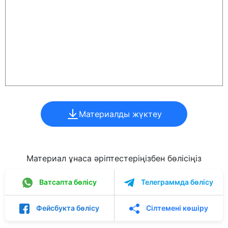
Материалды жүктеу
Материал ұнаса әріптестеріңізбен бөлісіңіз
Ватсапта бөлісу
Телеграммда бөлісу
Фейсбукта бөлісу
Сілтемені көшіру