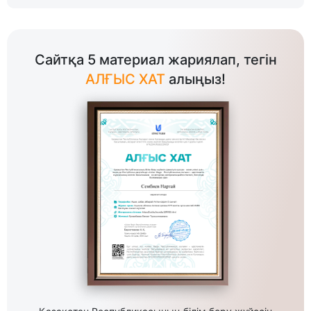
Сайтқа 5 материал жариялап, тегін
АЛҒЫС ХАТ
алыңыз!