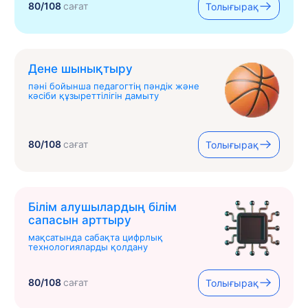
80/108
сағат
Толығырақ
Дене шынықтыру
пәні бойынша педагогтің пәндік және
кәсіби құзыреттілігін дамыту
80/108
сағат
Толығырақ
Білім алушылардың білім
сапасын арттыру
мақсатында сабақта цифрлық
технологияларды қолдану
80/108
сағат
Толығырақ