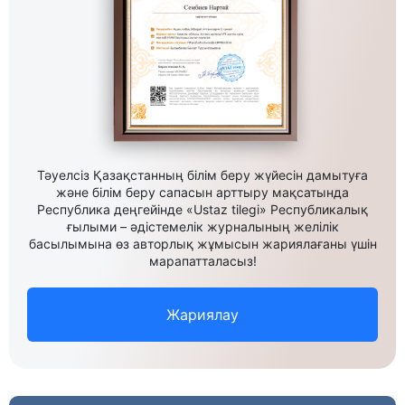
Тәуелсіз Қазақстанның білім беру жүйесін дамытуға
және білім беру сапасын арттыру мақсатында
Республика деңгейінде «Ustaz tilegi» Республикалық
ғылыми – әдістемелік журналының желілік
басылымына өз авторлық жұмысын жариялағаны үшін
марапатталасыз!
Жариялау