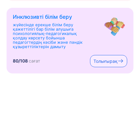
Инклюзивті білім беру
жүйесінде ерекше білім беру
қажеттілігі бар білім алушыға
психологиялық-педагогикалық
қолдау көрсету бойынша
педагогтердің кәсіби және пәндік
құзыреттіліктерін дамыту
80/108
сағат
Толығырақ