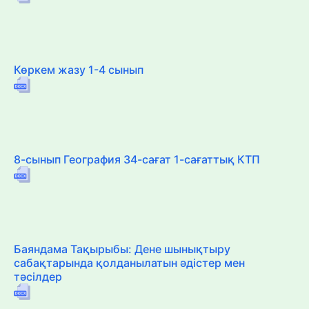
Көркем жазу 1-4 сынып
8-сынып География 34-сағат 1-сағаттық КТП
Баяндама Тақырыбы: Дене шынықтыру
сабақтарында қолданылатын әдістер мен
тәсілдер