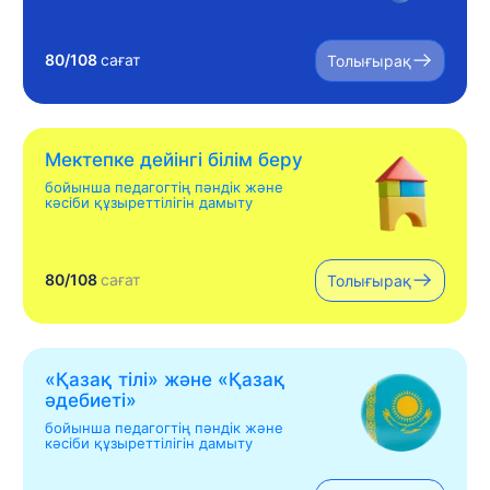
80/108
сағат
Толығырақ
Мектепке дейінгі білім беру
бойынша педагогтің пәндік және
кәсіби құзыреттілігін дамыту
80/108
сағат
Толығырақ
«Қазақ тілі» жəне «Қазақ
əдебиеті»
бойынша педагогтің пәндік және
кәсіби құзыреттілігін дамыту