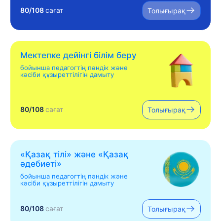
80/108
сағат
Толығырақ
Мектепке дейінгі білім беру
бойынша педагогтің пәндік және
кәсіби құзыреттілігін дамыту
80/108
сағат
Толығырақ
«Қазақ тілі» жəне «Қазақ
əдебиеті»
бойынша педагогтің пәндік және
кәсіби құзыреттілігін дамыту
80/108
сағат
Толығырақ