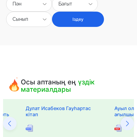
Пән
Бағыт
Сынып
Іздеу
Осы аптаның ең
үздік
материалдары
Дулат Исабеков Гауһартас
Ауыл оли
ерть
кітап
ағылшын 