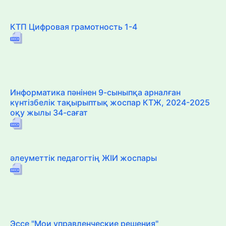
КТП Цифровая грамотность 1-4
Информатика пәнінен 9-сыныпқа арналған
күнтізбелік тақырыптық жоспар КТЖ, 2024-2025
оқу жылы 34-сағат
әлеуметтік педагогтің ЖІИ жоспары
Эссе "Мои управленческие решения"