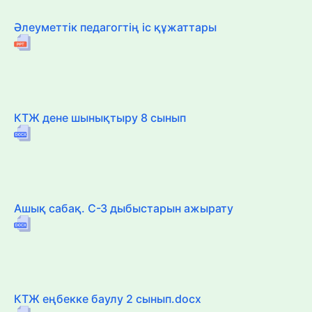
Әлеуметтік педагогтің іс құжаттары
КТЖ дене шынықтыру 8 сынып
Ашық сабақ. С-З дыбыстарын ажырату
КТЖ еңбекке баулу 2 сынып.docx