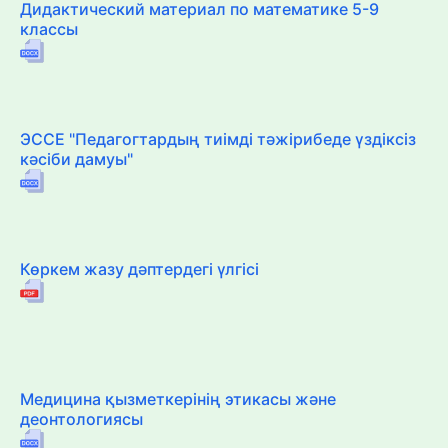
Дидактический материал по математике 5-9
классы
ЭССЕ "Педагогтардың тиімді тәжірибеде үздіксіз
кәсіби дамуы"
Көркем жазу дәптердегі үлгісі
Медицина қызметкерінің этикасы және
деонтологиясы