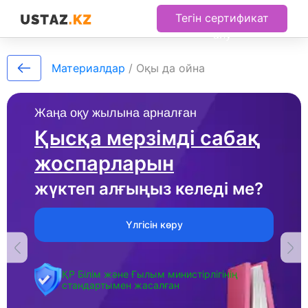
Тегін сертификат
алу
Материалдар
/
Оқы да ойна
Жаңа оқу жылына арналған
Қысқа мерзімді сабақ
жоспарларын
жүктеп алғыңыз келеді ме?
Үлгісін көру
ҚР Білім және Ғылым министірлігінің
стандартымен жасалған