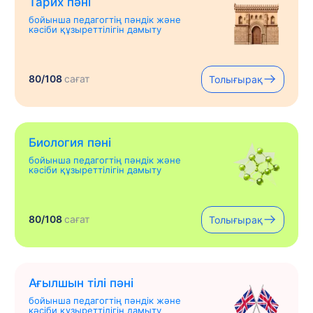
Тарих пәні
бойынша педагогтің пәндік және
кәсіби құзыреттілігін дамыту
80/108
сағат
Толығырақ
Биология пәні
бойынша педагогтің пәндік және
кәсіби құзыреттілігін дамыту
80/108
сағат
Толығырақ
Ағылшын тілі пәні
бойынша педагогтің пәндік және
кәсіби құзыреттілігін дамыту