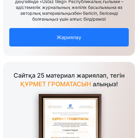
деңгейінде «Ustaz tilegi» Республикалық ғылыми –
әдістемелік журналының желілік басылымына өз
авторлық материалыңызбен бөлісіп, белсенді
болғаныңыз үшін алғыс білдіреміз!
Жариялау
Сайтқа 25 материал жариялап, тегін
ҚҰРМЕТ ГРОМАТАСЫН
алыңыз!