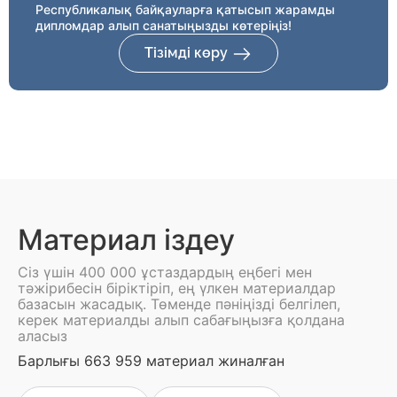
Республикалық байқауларға қатысып жарамды
дипломдар алып санатыңызды көтеріңіз!
Тізімді көру
Материал іздеу
Сіз үшін 400 000 ұстаздардың еңбегі мен
тәжірибесін біріктіріп, ең үлкен материалдар
базасын жасадық. Төменде пәніңізді белгілеп,
керек материалды алып сабағыңызға қолдана
аласыз
Барлығы 663 959 материал жиналған