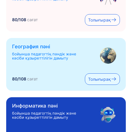
80/108
сағат
Толығырақ
География пәні
бойынша педагогтің пәндік және
кәсіби құзыреттілігін дамыту
80/108
сағат
Толығырақ
Информатика пәні
бойынша педагогтің пәндік және
кәсіби құзыреттілігін дамыту