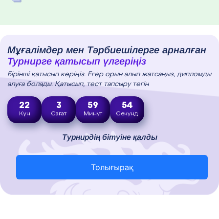
Мұғалімдер мен Тәрбиешілерге арналған
Турнирге қатысып үлгеріңіз
Бірінші қатысып көріңіз. Егер орын алып жатсаңыз, дипломды
алуға болады. Қатысып, тест тапсыру тегін
22
3
59
53
Күн
Сағат
Минут
Секунд
Турнирдің бітуіне қалды
Толығырақ