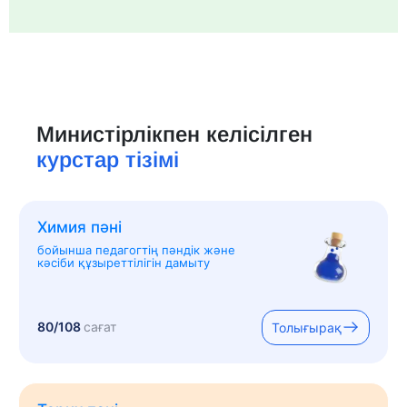
Министірлікпен келісілген
курстар тізімі
Химия пәні
бойынша педагогтің пәндік және
кәсіби құзыреттілігін дамыту
80/108
сағат
Толығырақ