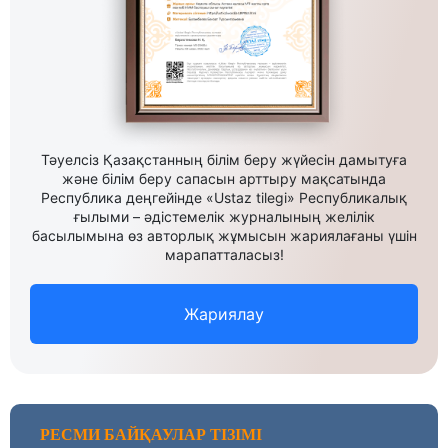
Тәуелсіз Қазақстанның білім беру жүйесін дамытуға
және білім беру сапасын арттыру мақсатында
Республика деңгейінде «Ustaz tilegi» Республикалық
ғылыми – әдістемелік журналының желілік
басылымына өз авторлық жұмысын жариялағаны үшін
марапатталасыз!
Жариялау
РЕСМИ БАЙҚАУЛАР ТІЗІМІ