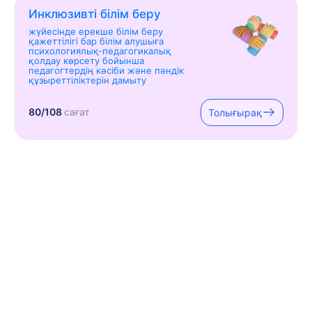
Инклюзивті білім беру
жүйесінде ерекше білім беру
қажеттілігі бар білім алушыға
психологиялық-педагогикалық
қолдау көрсету бойынша
педагогтердің кәсіби және пәндік
құзыреттіліктерін дамыту
80/108
сағат
Толығырақ