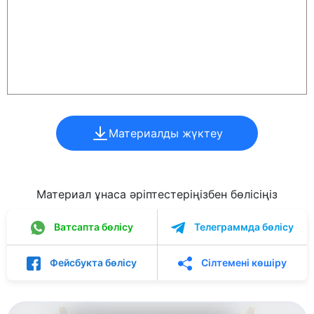
Материалды жүктеу
Материал ұнаса әріптестеріңізбен бөлісіңіз
Ватсапта бөлісу
Телеграммда бөлісу
Фейсбукта бөлісу
Сілтемені көшіру