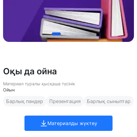
Оқы да ойна
Материал туралы қысқаша түсінік
Ойын
Барлық пәндер
Презентация
Барлық сыныптар
Материалды жүктеу