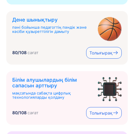
Дене шынықтыру
пәні бойынша педагогтің пәндік және
кәсіби құзыреттілігін дамыту
80/108
сағат
Толығырақ
Білім алушылардың білім
сапасын арттыру
мақсатында сабақта цифрлық
технологияларды қолдану
80/108
сағат
Толығырақ