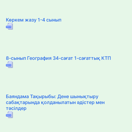
Көркем жазу 1-4 сынып
8-сынып География 34-сағат 1-сағаттық КТП
Баяндама Тақырыбы: Дене шынықтыру
сабақтарында қолданылатын әдістер мен
тәсілдер