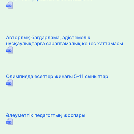
Авторлық бағдарлама, әдістемелік
нұсқаулықтарға сараптамалық кеңес хаттамасы
Олимпияда есептер жинағы 5-11 сыныптар
Әлеуметтік педагогтың жоспары