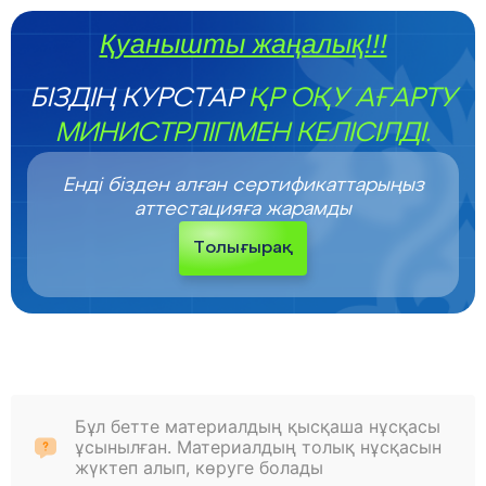
Қуанышты жаңалық!!!
БІЗДІҢ КУРСТАР
ҚР ОҚУ АҒАРТУ
МИНИСТРЛІГІМЕН КЕЛІСІЛДІ.
Енді бізден алған сертификаттарыңыз
аттестацияға жарамды
Толығырақ
Бұл бетте материалдың қысқаша нұсқасы
ұсынылған. Материалдың толық нұсқасын
жүктеп алып, көруге болады