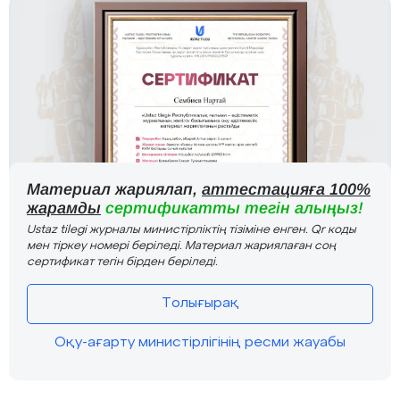
Материал жариялап,
аттестацияға 100%
жарамды
сертификатты тегін алыңыз!
Ustaz tilegi журналы министірліктің тізіміне енген. Qr коды
мен тіркеу номері беріледі. Материал жариялаған соң
сертификат тегін бірден беріледі.
Толығырақ
Оқу-ағарту министірлігінің ресми жауабы