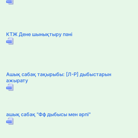
КТЖ Дене шынықтыру пәні
Ашық сабақ тақырыбы: [Л-Р] дыбыстарын
ажырату
ашық сабақ "Фф дыбысы мен әрпі"