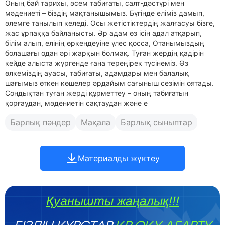
Оның бай тарихы, әсем табиғаты, салт-дәстүрі мен
мәдениеті – біздің мақтанышымыз. Бүгінде еліміз дамып,
әлемге танылып келеді. Осы жетістіктердің жалғасуы бізге,
жас ұрпаққа байланысты. Әр адам өз ісін адал атқарып,
білім алып, елінің өркендеуіне үлес қосса, Отанымыздың
болашағы одан әрі жарқын болмақ. Туған жердің қадірін
кейде алыста жүргенде ғана тереңірек түсінеміз. Өз
өлкеміздің ауасы, табиғаты, адамдары мен балалық
шағымыз өткен көшелер әрдайым сағыныш сезімін оятады.
Сондықтан туған жерді құрметтеу – оның табиғатын
қорғаудан, мәдениетін сақтаудан және е
Барлық пәндер
Мақала
Барлық сыныптар
Материалды жүктеу
Қуанышты жаңалық!!!