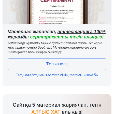
Материал жариялап,
аттестацияға 100%
жарамды
сертификатты тегін алыңыз!
Ustaz tilegi журналы министірліктің тізіміне енген. Qr коды
мен тіркеу номері беріледі. Материал жариялаған соң
сертификат тегін бірден беріледі.
Толығырақ
Оқу-ағарту министірлігінің ресми жауабы
Сайтқа 5 материал жариялап, тегін
АЛҒЫС ХАТ
алыңыз!