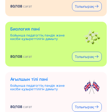
80/108
сағат
Толығырақ
Биология пәні
бойынша педагогтің пәндік және
кәсіби құзыреттілігін дамыту
80/108
сағат
Толығырақ
Ағылшын тілі пәні
бойынша педагогтің пәндік және
кәсіби құзыреттілігін дамыту
80/108
сағат
Толығырақ