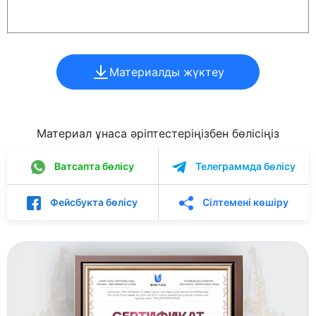
Материалды жүктеу
Материал ұнаса әріптестеріңізбен бөлісіңіз
Ватсапта бөлісу
Телеграммда бөлісу
Фейсбукта бөлісу
Сілтемені көшіру