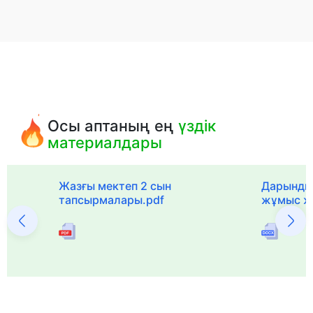
Осы аптаның ең
үздік
материалдары
с
Жазғы мектеп 2 сын
Дарынды
тапсырмалары.pdf
жұмыс ж