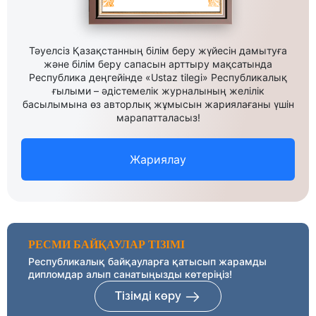
Тәуелсіз Қазақстанның білім беру жүйесін дамытуға
және білім беру сапасын арттыру мақсатында
Республика деңгейінде «Ustaz tilegi» Республикалық
ғылыми – әдістемелік журналының желілік
басылымына өз авторлық жұмысын жариялағаны үшін
марапатталасыз!
Жариялау
РЕСМИ БАЙҚАУЛАР ТІЗІМІ
Республикалық байқауларға қатысып жарамды
дипломдар алып санатыңызды көтеріңіз!
Тізімді көру