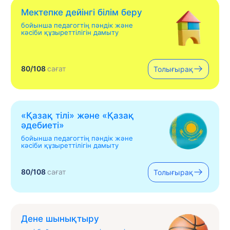
Мектепке дейінгі білім беру
бойынша педагогтің пәндік және
кәсіби құзыреттілігін дамыту
80/108
сағат
Толығырақ
«Қазақ тілі» жəне «Қазақ
əдебиеті»
бойынша педагогтің пәндік және
кәсіби құзыреттілігін дамыту
80/108
сағат
Толығырақ
Дене шынықтыру