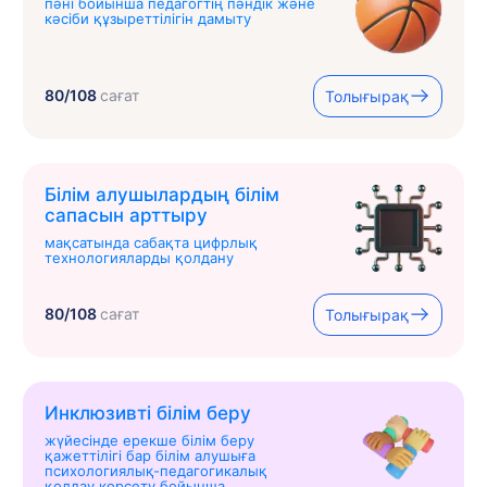
пәні бойынша педагогтің пәндік және
кәсіби құзыреттілігін дамыту
80/108
сағат
Толығырақ
Білім алушылардың білім
сапасын арттыру
мақсатында сабақта цифрлық
технологияларды қолдану
80/108
сағат
Толығырақ
Инклюзивті білім беру
жүйесінде ерекше білім беру
қажеттілігі бар білім алушыға
психологиялық-педагогикалық
қолдау көрсету бойынша