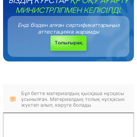
БІЗДІҢ КУРСТАР
ҚР ОҚУ АҒАРТУ
МИНИСТРЛІГІМЕН КЕЛІСІЛДІ.
Енді бізден алған сертификаттарыңыз
аттестацияға жарамды
Толығырақ
Бұл бетте материалдың қысқаша нұсқасы
ұсынылған. Материалдың толық нұсқасын
жүктеп алып, көруге болады