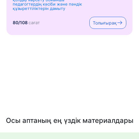
педагогтердің кәсіби және пәндік
құзыреттіліктерін дамыту
80/108
сағат
Толығырақ
Осы аптаның ең үздік материалдары