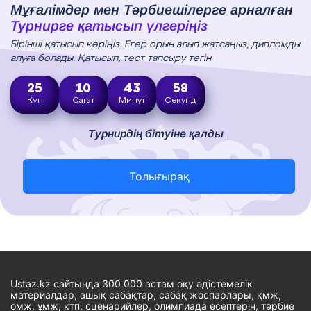
Мұғалімдер мен Тәрбиешілерге арналған
Турнирге қатысып үлгеріңіз
Бірінші қатысып көріңіз. Егер орын алып жатсаңыз, дипломды
алуға болады. Қатысып, тест тапсыру тегін
25
10
43
57
Күн
Сағат
Минут
Секунд
Турнирдің бітуіне қалды
Толығырақ
Ustaz.kz сайтында 300 000 астам оқу әдістемелік
материалдар, ашық сабақтар, сабақ жоспарлары, қмж,
омж, ұмж, ктп, сценарийлер, олимпиада есептерін, тәрбие