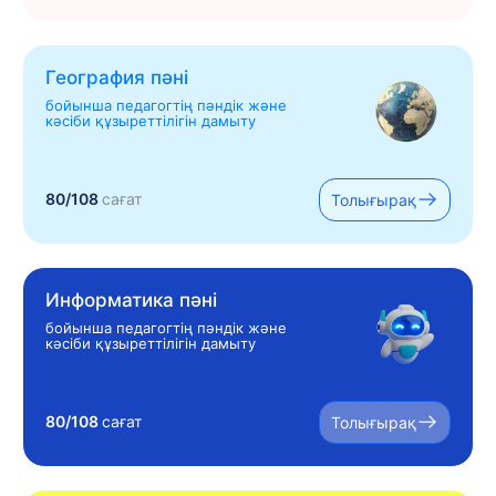
География пәні
бойынша педагогтің пәндік және
кәсіби құзыреттілігін дамыту
80/108
сағат
Толығырақ
Информатика пәні
бойынша педагогтің пәндік және
кәсіби құзыреттілігін дамыту
80/108
сағат
Толығырақ