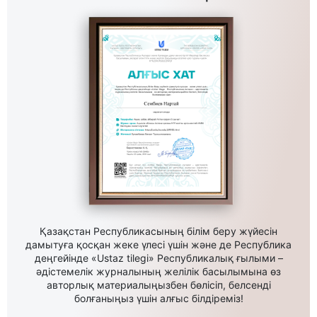
Қазақстан Республикасының білім беру жүйесін
дамытуға қосқан жеке үлесі үшін және де Республика
деңгейінде «Ustaz tilegi» Республикалық ғылыми –
әдістемелік журналының желілік басылымына өз
авторлық материалыңызбен бөлісіп, белсенді
болғаныңыз үшін алғыс білдіреміз!