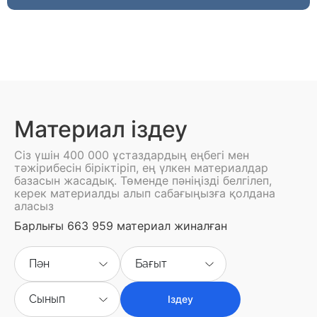
Материал іздеу
Сіз үшін 400 000 ұстаздардың еңбегі мен
тәжірибесін біріктіріп, ең үлкен материалдар
базасын жасадық. Төменде пәніңізді белгілеп,
керек материалды алып сабағыңызға қолдана
аласыз
Барлығы 663 959 материал жиналған
Пән
Бағыт
Сынып
Іздеу