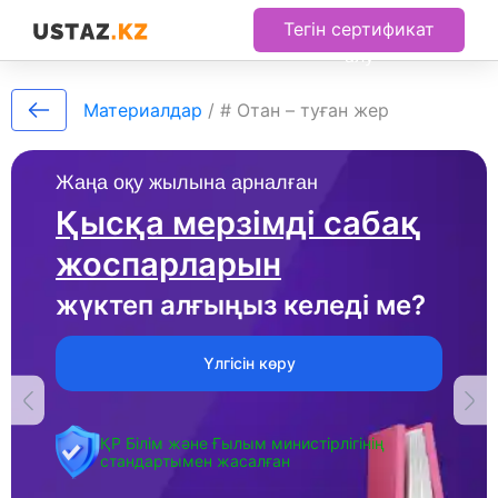
Тегін сертификат
алу
Материалдар
/
# Отан – туған жер
Жаңа оқу жылына арналған
Қысқа мерзімді сабақ
жоспарларын
жүктеп алғыңыз келеді ме?
Үлгісін көру
ҚР Білім және Ғылым министірлігінің
стандартымен жасалған