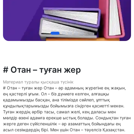
# Отан – туған жер
Материал туралы қысқаша түсінік
# Отан – туған жер Отан – әр адамның жүрегіне ең жақын,
ең қастерлі ұғым. Ол – біз дүниеге келген, алғашқы
қадамымызды басқан, ана тілімізде сөйлеп, ұлттық
құндылықтарымызды бойымызға сіңірген қасиетті мекен.
Туған жердің әрбір тасы, самал желі, кең даласы мен
мөлдір өзені адамға ерекше ыстық болады. Сондықтан туған
жерге деген сүйіспеншілік – әр азаматтың бойындағы ең
асыл сезімдердің бірі. Мен үшін Отан – тәуелсіз Қазақстан.