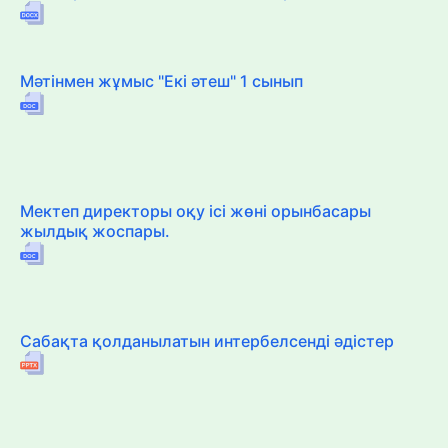
Мәтінмен жұмыс "Екі әтеш" 1 сынып
Мектеп директоры оқу ісі жөні орынбасары
жылдық жоспары.
Сабақта қолданылатын интербелсенді әдістер