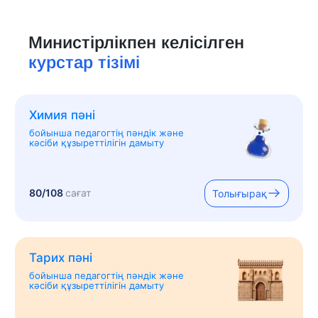
Министірлікпен келісілген
курстар тізімі
Химия пәні
бойынша педагогтің пәндік және
кәсіби құзыреттілігін дамыту
80/108
сағат
Толығырақ
Тарих пәні
бойынша педагогтің пәндік және
кәсіби құзыреттілігін дамыту