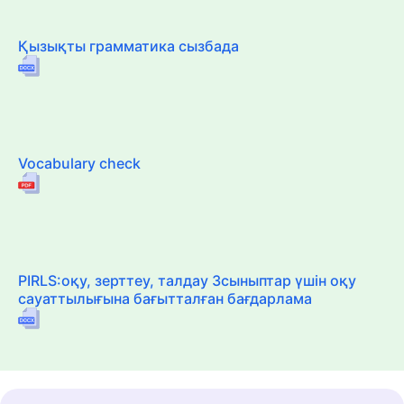
Қызықты грамматика сызбада
Vocabulary check
PIRLS:оқу, зерттеу, талдау 3сыныптар үшін оқу
сауаттылығына бағытталған бағдарлама