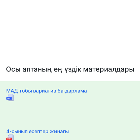
Осы аптаның ең үздік материалдары
МАД тобы вариатив бағдарлама
4-сынып есептер жинағы