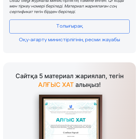
Ustaz tilegi журналы министірліктің тізіміне енген. Qr коды
мен тіркеу номері беріледі. Материал жариялаған соң
сертификат тегін бірден беріледі.
Толығырақ
Оқу-ағарту министірлігінің ресми жауабы
Сайтқа 5 материал жариялап, тегін
АЛҒЫС ХАТ
алыңыз!