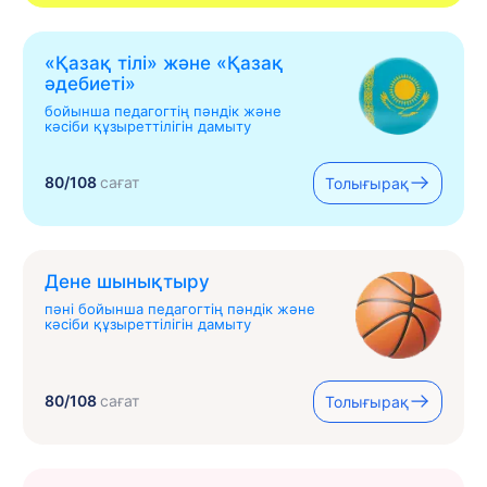
«Қазақ тілі» жəне «Қазақ
əдебиеті»
бойынша педагогтің пәндік және
кәсіби құзыреттілігін дамыту
80/108
сағат
Толығырақ
Дене шынықтыру
пәні бойынша педагогтің пәндік және
кәсіби құзыреттілігін дамыту
80/108
сағат
Толығырақ