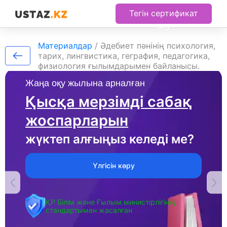
Тегін сертификат
алу
Материалдар
/
Әдебиет пәнінің психология,
тарих, лингвистика, геграфия, педагогика,
физиология ғылымдарымен байланысы.
Жаңа оқу жылына арналған
Қысқа мерзімді сабақ
жоспарларын
жүктеп алғыңыз келеді ме?
Үлгісін көру
ҚР Білім және Ғылым министірлігінің
стандартымен жасалған