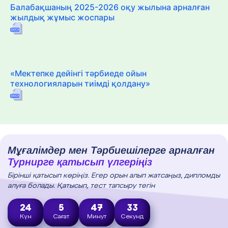
Балабақшаның 2025-2026 оқу жылына арналған
жылдық жұмыс жоспары
«Мектепке дейінгі тәрбиеде ойын
технологияларын тиімді қолдану»
Мұғалімдер мен Тәрбиешілерге арналған
Турнирге қатысып үлгеріңіз
Бірінші қатысып көріңіз. Егер орын алып жатсаңыз, дипломды
алуға болады. Қатысып, тест тапсыру тегін
24
5
47
32
Күн
Сағат
Минут
Секунд