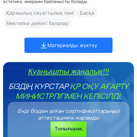
эстетика, өнермен байланысты болады.
Қаржылық сауаттылық пәні
Басқа
Мектепке дейінгі балалар
Материалды жүктеу
Қуанышты жаңалық!!!
БІЗДІҢ КУРСТАР
ҚР ОҚУ АҒАРТУ
МИНИСТРЛІГІМЕН КЕЛІСІЛДІ.
Енді бізден алған сертификаттарыңыз
аттестацияға жарамды
Толығырақ