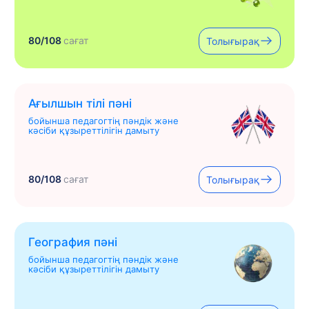
80/108
сағат
Толығырақ
Ағылшын тілі пәні
бойынша педагогтің пәндік және
кәсіби құзыреттілігін дамыту
80/108
сағат
Толығырақ
География пәні
бойынша педагогтің пәндік және
кәсіби құзыреттілігін дамыту