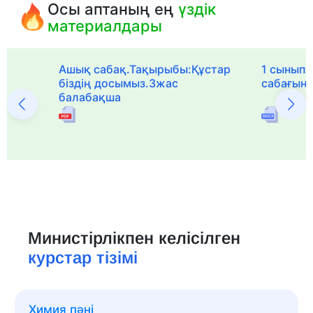
Осы аптаның ең
үздік
материалдары
Ашық сабақ.Тақырыбы:Құстар
1 сыныпқа
біздің досымыз.3жас
сабағын
балабақша
Министірлікпен келісілген
курстар тізімі
Химия пәні