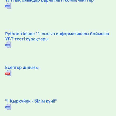
Python тілінде 11-сынып информатикасы бойынша
ҰБТ тесті сұрақтары
Есептер жинағы
"1 Қыркүйек - білім күні!"