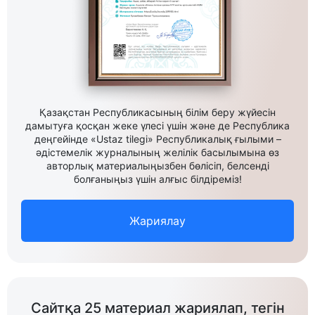
Қазақстан Республикасының білім беру жүйесін
дамытуға қосқан жеке үлесі үшін және де Республика
деңгейінде «Ustaz tilegi» Республикалық ғылыми –
әдістемелік журналының желілік басылымына өз
авторлық материалыңызбен бөлісіп, белсенді
болғаныңыз үшін алғыс білдіреміз!
Жариялау
Сайтқа 25 материал жариялап, тегін