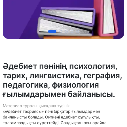
Әдебиет пәнінің психология,
тарих, лингвистика, геграфия,
педагогика, физиология
ғылымдарымен байланысы.
Материал туралы қысқаша түсінік
«Әдебиет теориясы» пәні бірқатар ғылымдармен
байланысты болады. Өйткені әдебиет сұлулықты,
талғампаздықты суреттейді. Сондықтан осы орайда