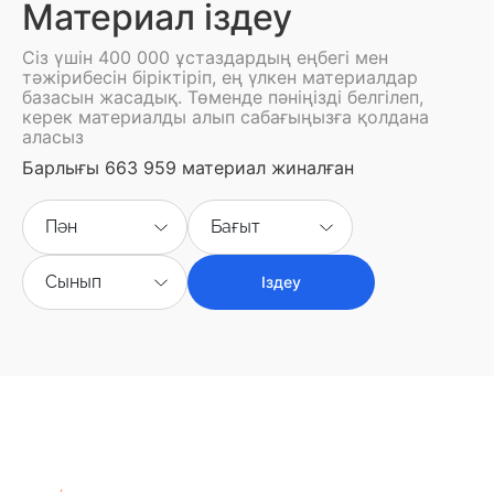
Материал іздеу
Сіз үшін 400 000 ұстаздардың еңбегі мен
тәжірибесін біріктіріп, ең үлкен материалдар
базасын жасадық. Төменде пәніңізді белгілеп,
керек материалды алып сабағыңызға қолдана
аласыз
Барлығы 663 959 материал жиналған
Пән
Бағыт
Сынып
Іздеу