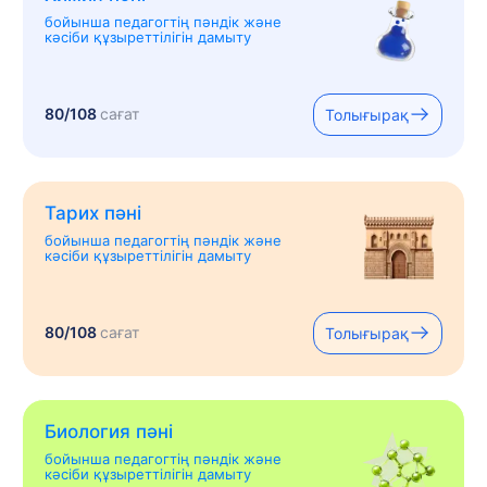
бойынша педагогтің пәндік және
кәсіби құзыреттілігін дамыту
80/108
сағат
Толығырақ
Тарих пәні
бойынша педагогтің пәндік және
кәсіби құзыреттілігін дамыту
80/108
сағат
Толығырақ
Биология пәні
бойынша педагогтің пәндік және
кәсіби құзыреттілігін дамыту