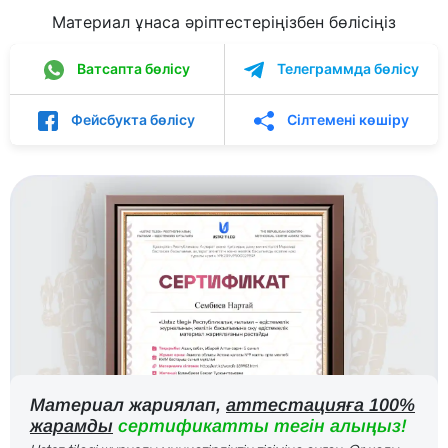
Материал ұнаса әріптестеріңізбен бөлісіңіз
Ватсапта бөлісу
Телеграммда бөлісу
Фейсбукта бөлісу
Сілтемені көшіру
Материал жариялап,
аттестацияға 100%
жарамды
сертификатты тегін алыңыз!