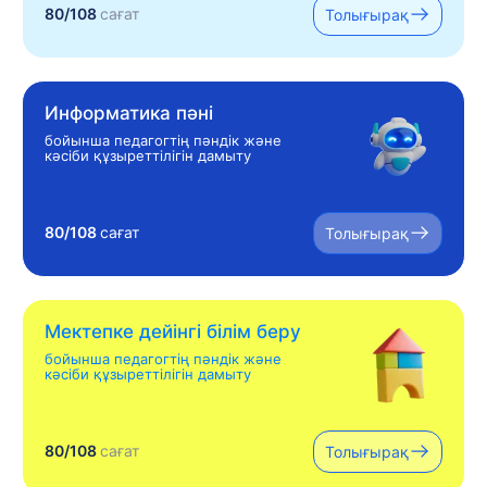
80/108
сағат
Толығырақ
Информатика пәні
бойынша педагогтің пәндік және
кәсіби құзыреттілігін дамыту
80/108
сағат
Толығырақ
Мектепке дейінгі білім беру
бойынша педагогтің пәндік және
кәсіби құзыреттілігін дамыту
80/108
сағат
Толығырақ