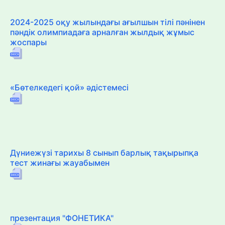
2024-2025 оқу жылындағы ағылшын тілі пәнінен
пәндік олимпиадаға арналған жылдық жұмыс
жоспары
«Бөтелкедегі қой» әдістемесі
Дүниежүзі тарихы 8 сынып барлық тақырыпқа
тест жинағы жауабымен
презентация "ФОНЕТИКА"