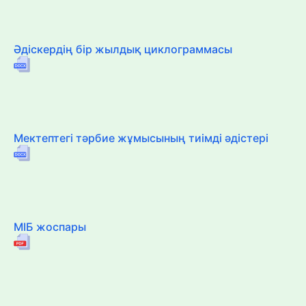
Әдіскердің бір жылдық циклограммасы
Мектептегі тәрбие жұмысының тиімді әдістері
МІБ жоспары