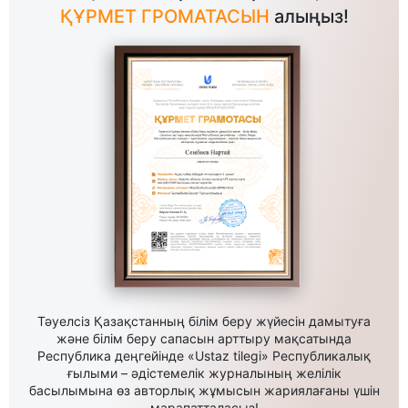
ҚҰРМЕТ ГРОМАТАСЫН
алыңыз!
Тәуелсіз Қазақстанның білім беру жүйесін дамытуға
және білім беру сапасын арттыру мақсатында
Республика деңгейінде «Ustaz tilegi» Республикалық
ғылыми – әдістемелік журналының желілік
басылымына өз авторлық жұмысын жариялағаны үшін
марапатталасыз!