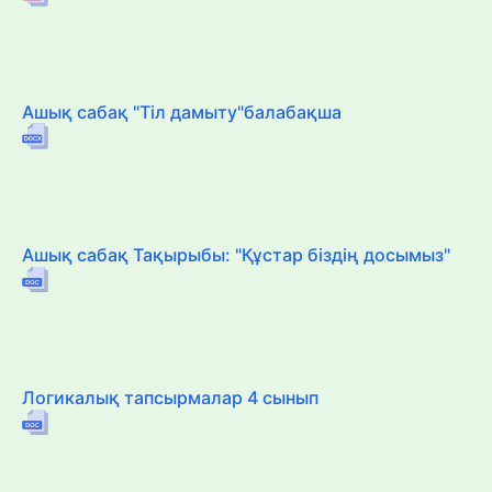
Ашық сабақ "Тіл дамыту"балабақша
Ашық сабақ Тақырыбы: "Құстар біздің досымыз"
Логикалық тапсырмалар 4 сынып