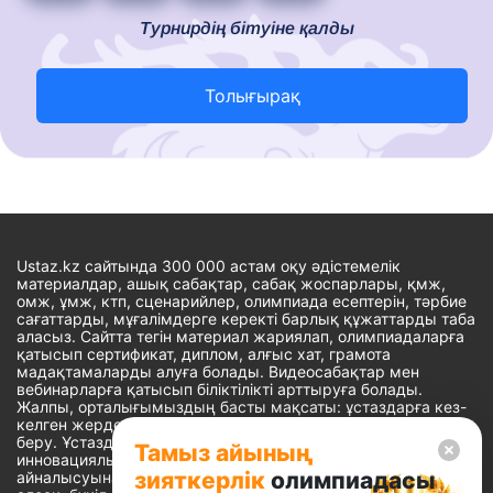
Турнирдің бітуіне қалды
Толығырақ
Ustaz.kz сайтында 300 000 астам оқу әдістемелік
материалдар, ашық сабақтар, сабақ жоспарлары, қмж,
омж, ұмж, ктп, сценарийлер, олимпиада есептерін, тәрбие
сағаттарды, мұғалімдерге керекті барлық құжаттарды таба
аласыз. Сайтта тегін материал жариялап, олимпиадаларға
қатысып сертификат, диплом, алғыс хат, грамота
мадақтамаларды алуға болады. Видеосабақтар мен
вебинарларға қатысып біліктілікті арттыруға болады.
Жалпы, орталығымыздың басты мақсаты: ұстаздарға кез-
келген жерде, кез-келген уақытта білім алуына мүмкіндік
беру. Ұстаздардың барлық өзекті мәселелеріне
Тамыз айының
инновациялық шешім тауып, шығармашылық жұмыспен
зияткерлік
олимпиадасы
айналысуына уақыт сыйлау. «Ұстаздарға сапалы білім бере