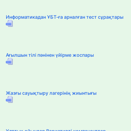
Информатикадан ҰБТ-ға арналған тест сұрақтары
Ағылшын тілі пәнінен үйірме жоспары
Жазғы сауықтыру лагерінің жиынтығы
Ұлттық ойындар Вариативті компаненттер