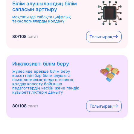
Білім алушылардың білім
сапасын арттыру
мақсатында сабақта цифрлық
технологияларды қолдану
80/108
сағат
Толығырақ
Инклюзивті білім беру
жүйесінде ерекше білім беру
қажеттілігі бар білім алушыға
психологиялық-педагогикалық
қолдау көрсету бойынша
педагогтердің кәсіби және пәндік
құзыреттіліктерін дамыту
80/108
сағат
Толығырақ