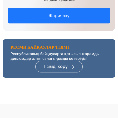
Жариялау
РЕСМИ БАЙҚАУЛАР ТІЗІМІ
Республикалық байқауларға қатысып жарамды
дипломдар алып санатыңызды көтеріңіз!
Тізімді көру