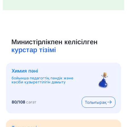
Министірлікпен келісілген
курстар тізімі
Химия пәні
бойынша педагогтің пәндік және
кәсіби құзыреттілігін дамыту
80/108
сағат
Толығырақ