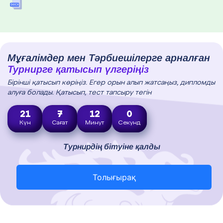
Мұғалімдер мен Тәрбиешілерге арналған
Турнирге қатысып үлгеріңіз
Бірінші қатысып көріңіз. Егер орын алып жатсаңыз, дипломды
алуға болады. Қатысып, тест тапсыру тегін
21
7
11
58
Күн
Сағат
Минут
Секунд
Турнирдің бітуіне қалды
Толығырақ