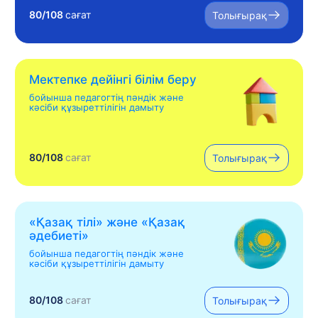
80/108
сағат
Толығырақ
Мектепке дейінгі білім беру
бойынша педагогтің пәндік және
кәсіби құзыреттілігін дамыту
80/108
сағат
Толығырақ
«Қазақ тілі» жəне «Қазақ
əдебиеті»
бойынша педагогтің пәндік және
кәсіби құзыреттілігін дамыту
80/108
сағат
Толығырақ