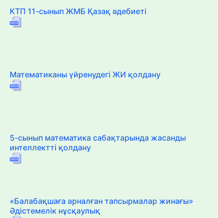
КТП 11-сынып ЖМБ Қазақ әдебиеті
Математиканы үйренудегі ЖИ қолдану
5-сынып математика сабақтарында жасанды
интеллектті қолдану
«Балабақшаға арналған тапсырмалар жинағы»
Әдістемелік нұсқаулық