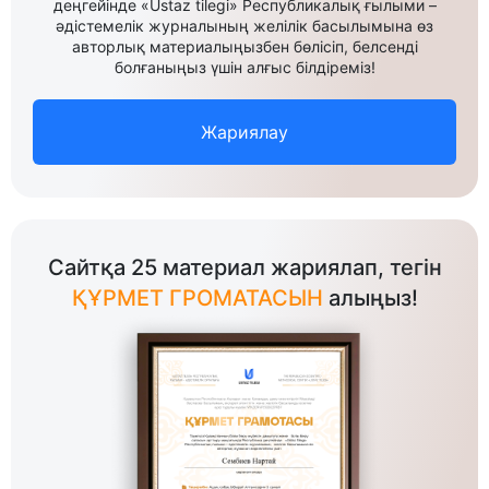
деңгейінде «Ustaz tilegi» Республикалық ғылыми –
әдістемелік журналының желілік басылымына өз
авторлық материалыңызбен бөлісіп, белсенді
болғаныңыз үшін алғыс білдіреміз!
Жариялау
Сайтқа 25 материал жариялап, тегін
ҚҰРМЕТ ГРОМАТАСЫН
алыңыз!