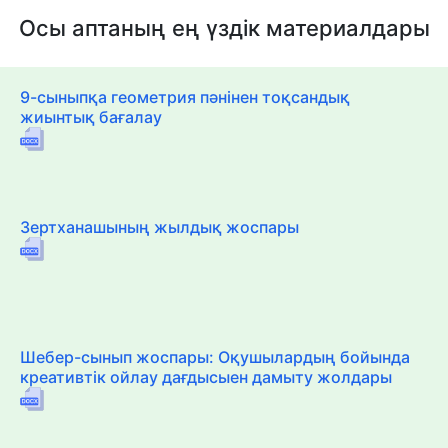
Осы аптаның ең үздік материалдары
9-сыныпқа геометрия пәнінен тоқсандық
жиынтық бағалау
Зертханашының жылдық жоспары
Шебер-сынып жоспары: Оқушылардың бойында
креативтік ойлау дағдысыен дамыту жолдары