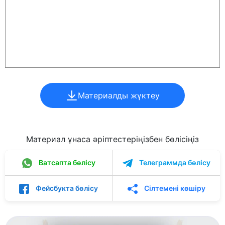
Материалды жүктеу
Материал ұнаса әріптестеріңізбен бөлісіңіз
Ватсапта бөлісу
Телеграммда бөлісу
Фейсбукта бөлісу
Сілтемені көшіру