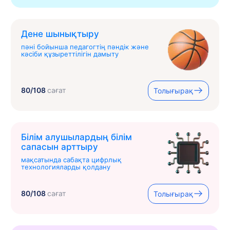
Дене шынықтыру
пәні бойынша педагогтің пәндік және
кәсіби құзыреттілігін дамыту
80/108
сағат
Толығырақ
Білім алушылардың білім
сапасын арттыру
мақсатында сабақта цифрлық
технологияларды қолдану
80/108
сағат
Толығырақ