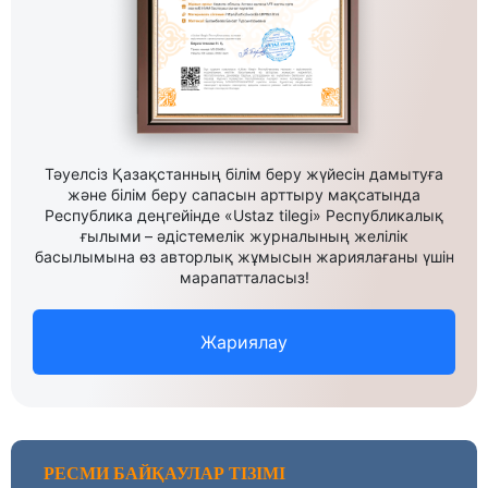
Тәуелсіз Қазақстанның білім беру жүйесін дамытуға
және білім беру сапасын арттыру мақсатында
Республика деңгейінде «Ustaz tilegi» Республикалық
ғылыми – әдістемелік журналының желілік
басылымына өз авторлық жұмысын жариялағаны үшін
марапатталасыз!
Жариялау
РЕСМИ БАЙҚАУЛАР ТІЗІМІ