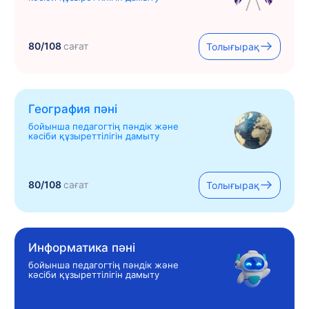
80/108
сағат
Толығырақ
География пәні
бойынша педагогтің пәндік және
кәсіби құзыреттілігін дамыту
80/108
сағат
Толығырақ
Информатика пәні
бойынша педагогтің пәндік және
кәсіби құзыреттілігін дамыту