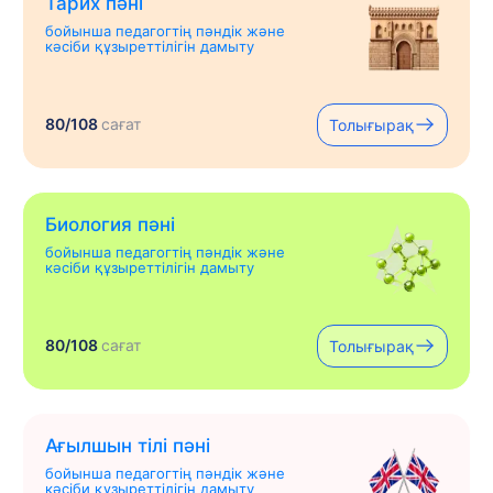
Тарих пәні
бойынша педагогтің пәндік және
кәсіби құзыреттілігін дамыту
80/108
сағат
Толығырақ
Биология пәні
бойынша педагогтің пәндік және
кәсіби құзыреттілігін дамыту
80/108
сағат
Толығырақ
Ағылшын тілі пәні
бойынша педагогтің пәндік және
кәсіби құзыреттілігін дамыту