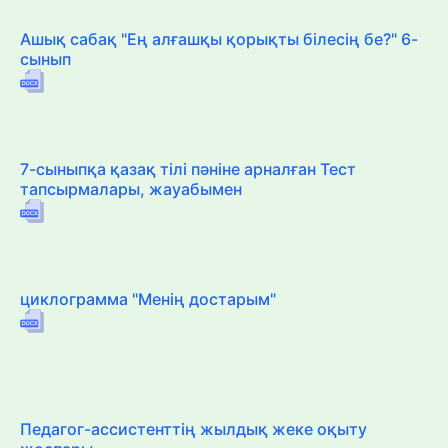
Ашық сабақ "Ең алғашқы қорықты білесің бе?" 6-
сынып
7-сыныпқа қазақ тілі пәніне арналған Тест
тапсырмалары, жауабымен
циклограмма "Менің достарым"
Педагог-ассистенттің жылдық жеке оқыту