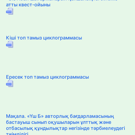
атты квест-ойыны
Кіші топ тамыз циклограммасы
Ересек топ тамыз циклограммасы
Мақала. «Үш Б» авторлық бағдарламасының
бастауыш сынып оқушыларын ұлттық және
отбасылық құндылықтар негізінде тәрбиелеудегі
тиімділігі.