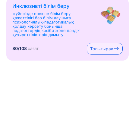
Инклюзивті білім беру
жүйесінде ерекше білім беру
қажеттілігі бар білім алушыға
психологиялық-педагогикалық
қолдау көрсету бойынша
педагогтердің кәсіби және пәндік
құзыреттіліктерін дамыту
80/108
сағат
Толығырақ