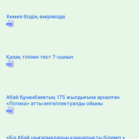
Химия біздің өмірімізде
Қазақ тілінен тест 7-сынып
Абай Құнанбаевтың 175 жылдығына арналған
«Логика» атты интеллектуалды ойыны
«Біз Абай шығармаларын қаншалықты білеміз »