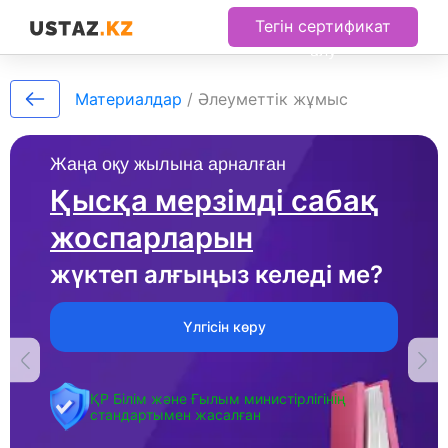
Тегін сертификат
алу
Материалдар
/
Әлеуметтік жұмыс
Жаңа оқу жылына арналған
Қысқа мерзімді сабақ
жоспарларын
жүктеп алғыңыз келеді ме?
Үлгісін көру
ҚР Білім және Ғылым министірлігінің
стандартымен жасалған