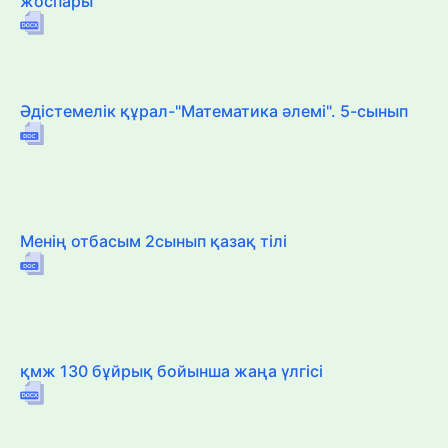
жоспары
Әдістемелік құрал-"Математика әлемі". 5-сынып
Менің отбасым 2сынып қазақ тілі
қмж 130 бұйрық бойынша жаңа үлгісі