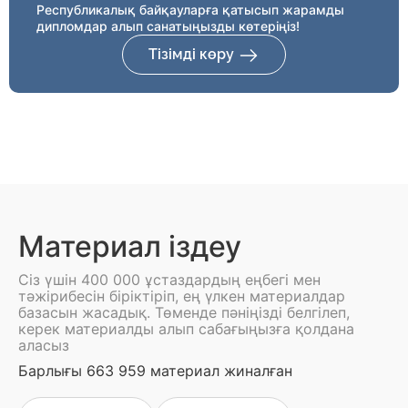
Республикалық байқауларға қатысып жарамды
дипломдар алып санатыңызды көтеріңіз!
Тізімді көру
Материал іздеу
Сіз үшін 400 000 ұстаздардың еңбегі мен
тәжірибесін біріктіріп, ең үлкен материалдар
базасын жасадық. Төменде пәніңізді белгілеп,
керек материалды алып сабағыңызға қолдана
аласыз
Барлығы 663 959 материал жиналған