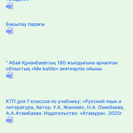
Бақылау парағы
" Абай Құнанбаевтың 180 жылдығына арналған
облыстық «Ми battle» зияткерлік ойыны
КТП для 7 классов по учебнику: «Русский язык и
литература, Автор: У.А. Жанпейс, Н.А. Озекбаева,
А.А.Атембаева. Издательство: «Атамұра», 2025г