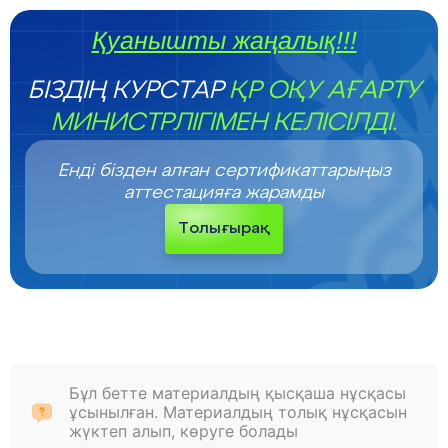
Қуанышты жаңалық!!!
БІЗДІҢ КУРСТАР
ҚР ОҚУ АҒАРТУ
МИНИСТРЛІГІМЕН КЕЛІСІЛДІ.
Енді бізден алған сертификаттарыңыз
аттестацияға жарамды
Толығырақ
Бұл бетте материалдың қысқаша нұсқасы
ұсынылған. Материалдың толық нұсқасын
жүктеп алып, көруге болады