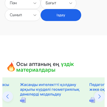
Пән
Бағыт
Сынып
Іздеу
Осы аптаның ең
үздік
материалдары
рмасы
Жасанды интелектті қолдану
Педагог-
арқылы күрделі геометриялық
жеке оқ
денелерді модельдеу