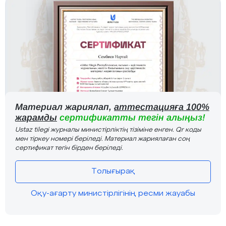
Материал жариялап,
аттестацияға 100%
жарамды
сертификатты тегін алыңыз!
Ustaz tilegi журналы министірліктің тізіміне енген. Qr коды
мен тіркеу номері беріледі. Материал жариялаған соң
сертификат тегін бірден беріледі.
Толығырақ
Оқу-ағарту министірлігінің ресми жауабы