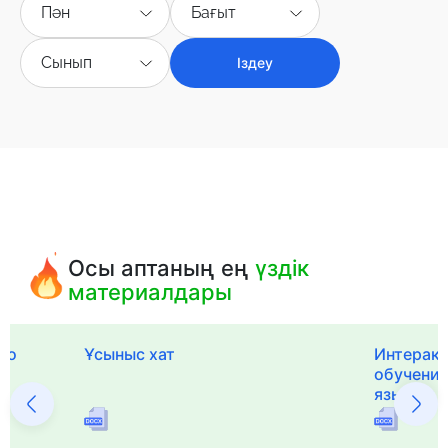
Пән
Бағыт
Сынып
Іздеу
Осы аптаның ең
үздік
материалдары
го
Ұсыныс хат
Интерак
обучения
языка и 