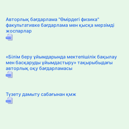
Авторлық бағдарлама "Өмірдегі физика"
факультативке бағдарлама мен қысқа мерзімді
жоспарлар
«Білім беру ұйымдарында мектепішілік бақылау
мен басқаруды ұйымдастыру» тақырыбыдағы
авторлық оқу бағдарламасы
Түзету дамыту сабағынан қмж