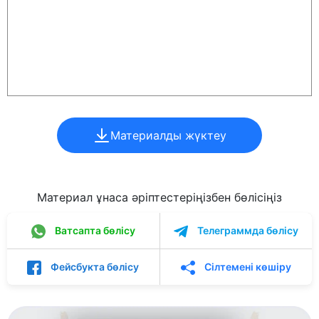
Материалды жүктеу
Материал ұнаса әріптестеріңізбен бөлісіңіз
Ватсапта бөлісу
Телеграммда бөлісу
Фейсбукта бөлісу
Сілтемені көшіру