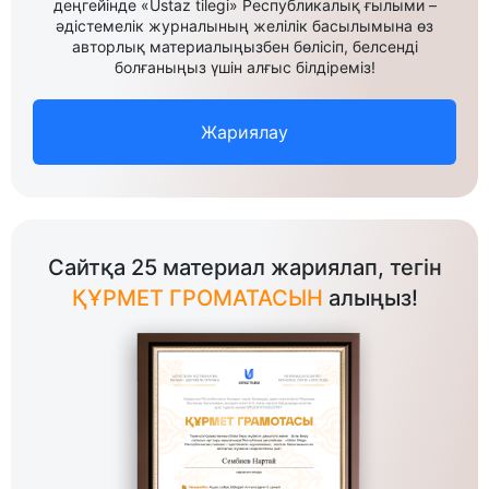
деңгейінде «Ustaz tilegi» Республикалық ғылыми –
әдістемелік журналының желілік басылымына өз
авторлық материалыңызбен бөлісіп, белсенді
болғаныңыз үшін алғыс білдіреміз!
Жариялау
Сайтқа 25 материал жариялап, тегін
ҚҰРМЕТ ГРОМАТАСЫН
алыңыз!