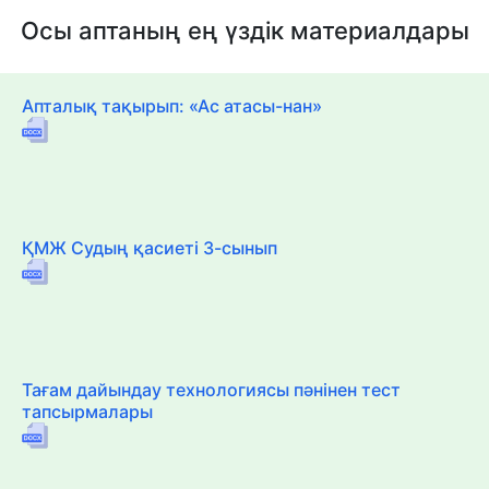
Осы аптаның ең үздік материалдары
Апталық тақырып: «Ас атасы-нан»
ҚМЖ Судың қасиеті 3-сынып
Тағам дайындау технологиясы пәнінен тест
тапсырмалары