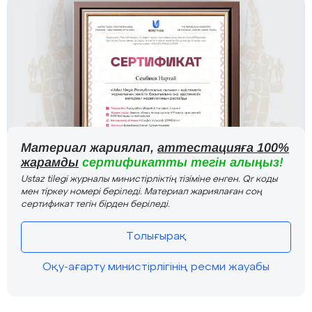
Материал жариялап,
аттестацияға 100%
жарамды
сертификатты тегін алыңыз!
Ustaz tilegi журналы министірліктің тізіміне енген. Qr коды
мен тіркеу номері беріледі. Материал жариялаған соң
сертификат тегін бірден беріледі.
Толығырақ
Оқу-ағарту министірлігінің ресми жауабы