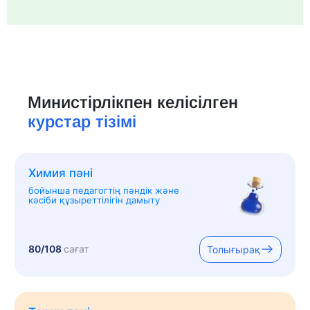
Министірлікпен келісілген
курстар тізімі
Химия пәні
бойынша педагогтің пәндік және
кәсіби құзыреттілігін дамыту
80/108
сағат
Толығырақ