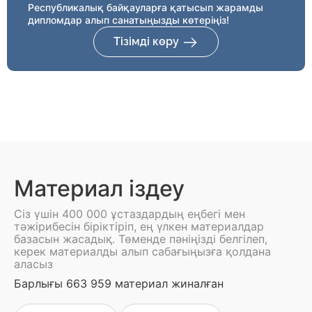
Республикалық байқауларға қатысып жарамды
дипломдар алып санатыңызды көтеріңіз!
Тізімді көру
Материал іздеу
Сіз үшін 400 000 ұстаздардың еңбегі мен
тәжірибесін біріктіріп, ең үлкен материалдар
базасын жасадық. Төменде пәніңізді белгілеп,
керек материалды алып сабағыңызға қолдана
аласыз
Барлығы 663 959 материал жиналған