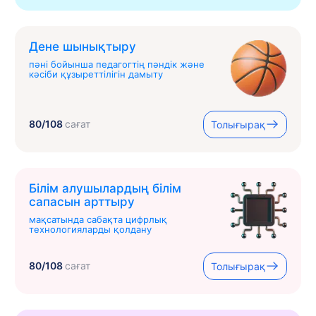
Дене шынықтыру
пәні бойынша педагогтің пәндік және
кәсіби құзыреттілігін дамыту
80/108
сағат
Толығырақ
Білім алушылардың білім
сапасын арттыру
мақсатында сабақта цифрлық
технологияларды қолдану
80/108
сағат
Толығырақ