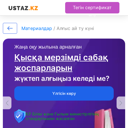
Тегін сертификат
алу
Материалдар
/
Алғыс ай ту күні
Жаңа оқу жылына арналған
Қысқа мерзімді сабақ
жоспарларын
жүктеп алғыңыз келеді ме?
Үлгісін көру
ҚР Білім және Ғылым министірлігінің
стандартымен жасалған