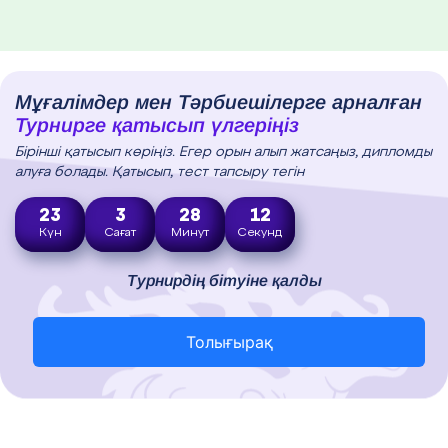
Мұғалімдер мен Тәрбиешілерге арналған
Турнирге қатысып үлгеріңіз
Бірінші қатысып көріңіз. Егер орын алып жатсаңыз, дипломды
алуға болады. Қатысып, тест тапсыру тегін
23
3
28
11
Күн
Сағат
Минут
Секунд
Турнирдің бітуіне қалды
Толығырақ