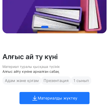
Алғыс ай ту күні
Материал туралы қысқаша түсінік
Алғыс айту күніне арналған сабақ
Адам және қоғам
Презентация
1 сынып
Материалды жүктеу