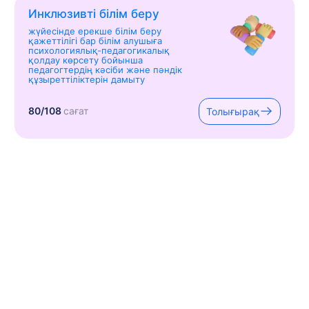
Инклюзивті білім беру
жүйесінде ерекше білім беру
қажеттілігі бар білім алушыға
психологиялық-педагогикалық
қолдау көрсету бойынша
педагогтердің кәсіби және пәндік
құзыреттіліктерін дамыту
80/108
сағат
Толығырақ