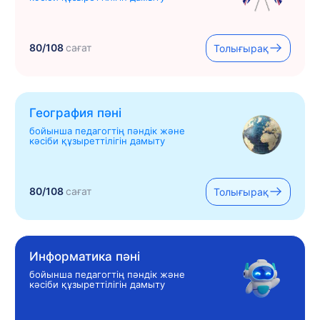
80/108
сағат
Толығырақ
География пәні
бойынша педагогтің пәндік және
кәсіби құзыреттілігін дамыту
80/108
сағат
Толығырақ
Информатика пәні
бойынша педагогтің пәндік және
кәсіби құзыреттілігін дамыту