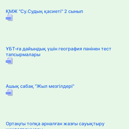
ҚМЖ "Су.Судың қасиеті" 2 сынып
ҰБТ-ға дайындық үшін география пәнінен тест
тапсырмалары
Ашық сабақ "Жыл мезгілдері"
Ортаңғы топқа арналған жазғы сауықтыру