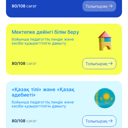
80/108
сағат
Толығырақ
Мектепке дейінгі білім беру
бойынша педагогтің пәндік және
кәсіби құзыреттілігін дамыту
80/108
сағат
Толығырақ
«Қазақ тілі» жəне «Қазақ
əдебиеті»
бойынша педагогтің пәндік және
кәсіби құзыреттілігін дамыту
80/108
сағат
Толығырақ