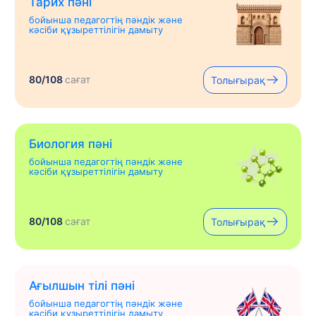
Тарих пәні
бойынша педагогтің пәндік және
кәсіби құзыреттілігін дамыту
80/108
сағат
Толығырақ
Биология пәні
бойынша педагогтің пәндік және
кәсіби құзыреттілігін дамыту
80/108
сағат
Толығырақ
Ағылшын тілі пәні
бойынша педагогтің пәндік және
кәсіби құзыреттілігін дамыту