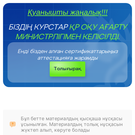
Қуанышты жаңалық!!!
БІЗДІҢ КУРСТАР
ҚР ОҚУ АҒАРТУ
МИНИСТРЛІГІМЕН КЕЛІСІЛДІ.
Енді бізден алған сертификаттарыңыз
аттестацияға жарамды
Толығырақ
Бұл бетте материалдың қысқаша нұсқасы
ұсынылған. Материалдың толық нұсқасын
жүктеп алып, көруге болады