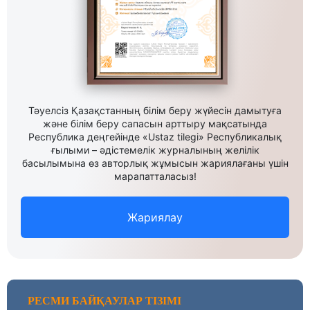
Тәуелсіз Қазақстанның білім беру жүйесін дамытуға
және білім беру сапасын арттыру мақсатында
Республика деңгейінде «Ustaz tilegi» Республикалық
ғылыми – әдістемелік журналының желілік
басылымына өз авторлық жұмысын жариялағаны үшін
марапатталасыз!
Жариялау
РЕСМИ БАЙҚАУЛАР ТІЗІМІ