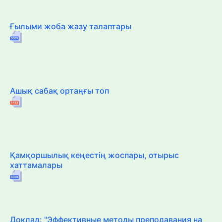
Ғылыми жоба жазу талаптары
Ашық сабақ ортаңғы топ
Қамқоршылық кеңестің жоспары, отырыс
хаттамалары
Доклад: "Эффективные методы преподавания на