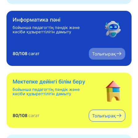
Информатика пәні
бойынша педагогтің пәндік және
кәсіби құзыреттілігін дамыту
80/108
сағат
Толығырақ
Мектепке дейінгі білім беру
бойынша педагогтің пәндік және
кәсіби құзыреттілігін дамыту
80/108
сағат
Толығырақ