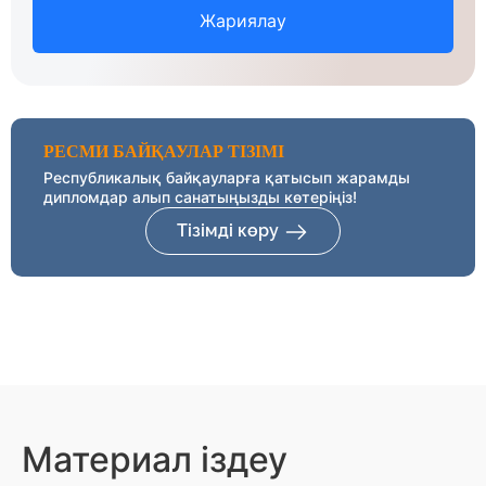
Жариялау
РЕСМИ БАЙҚАУЛАР ТІЗІМІ
Республикалық байқауларға қатысып жарамды
дипломдар алып санатыңызды көтеріңіз!
Тізімді көру
Материал іздеу