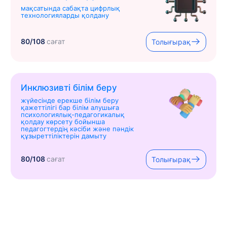
мақсатында сабақта цифрлық
технологияларды қолдану
80/108
сағат
Толығырақ
Инклюзивті білім беру
жүйесінде ерекше білім беру
қажеттілігі бар білім алушыға
психологиялық-педагогикалық
қолдау көрсету бойынша
педагогтердің кәсіби және пәндік
құзыреттіліктерін дамыту
80/108
сағат
Толығырақ