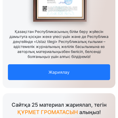
Қазақстан Республикасының білім беру жүйесін
дамытуға қосқан жеке үлесі үшін және де Республика
деңгейінде «Ustaz tilegi» Республикалық ғылыми –
әдістемелік журналының желілік басылымына өз
авторлық материалыңызбен бөлісіп, белсенді
болғаныңыз үшін алғыс білдіреміз!
Жариялау
Сайтқа 25 материал жариялап, тегін
ҚҰРМЕТ ГРОМАТАСЫН
алыңыз!