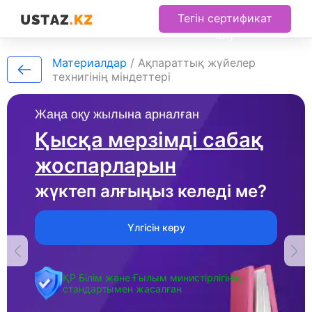
Тегін сертификат
алу
Материалдар
/
Ақпараттық жүйелер
технигінің міндеттері
Жаңа оқу жылына арналған
Қысқа мерзімді сабақ
жоспарларын
жүктеп алғыңыз келеді ме?
Үлгісін көру
ҚР Білім және Ғылым министірлігінің
стандартымен жасалған