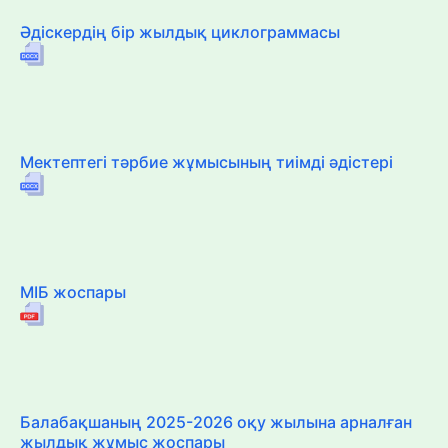
Әдіскердің бір жылдық циклограммасы
Мектептегі тәрбие жұмысының тиімді әдістері
МІБ жоспары
Балабақшаның 2025-2026 оқу жылына арналған
жылдық жұмыс жоспары