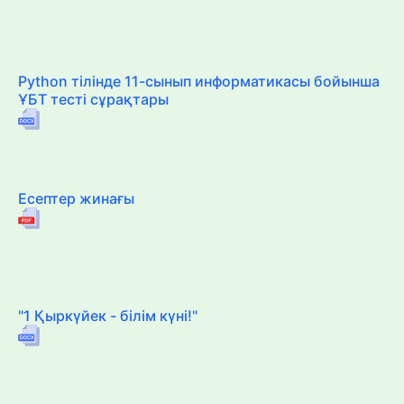
Python тілінде 11-сынып информатикасы бойынша
ҰБТ тесті сұрақтары
Есептер жинағы
"1 Қыркүйек - білім күні!"