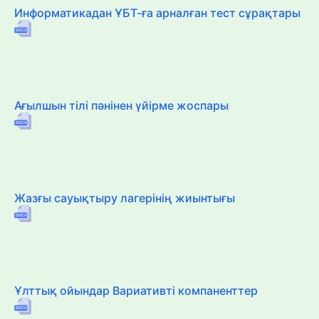
Информатикадан ҰБТ-ға арналған тест сұрақтары
Ағылшын тілі пәнінен үйірме жоспары
Жазғы сауықтыру лагерінің жиынтығы
Ұлттық ойындар Вариативті компаненттер