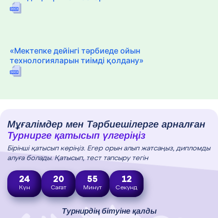
«Мектепке дейінгі тәрбиеде ойын
технологияларын тиімді қолдану»
Мұғалімдер мен Тәрбиешілерге арналған
Турнирге қатысып үлгеріңіз
Бірінші қатысып көріңіз. Егер орын алып жатсаңыз, дипломды
алуға болады. Қатысып, тест тапсыру тегін
24
20
55
11
Күн
Сағат
Минут
Секунд
Турнирдің бітуіне қалды