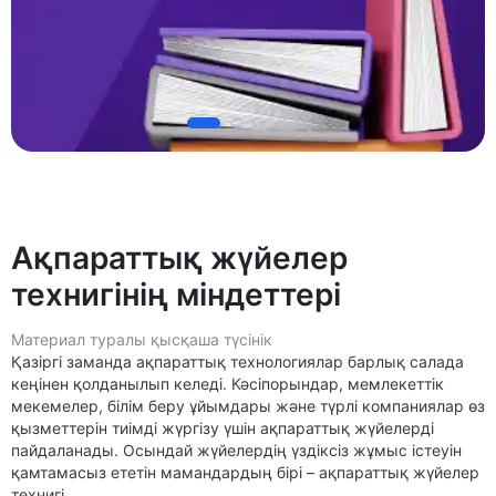
Ақпараттық жүйелер
технигінің міндеттері
Материал туралы қысқаша түсінік
Қазіргі заманда ақпараттық технологиялар барлық салада
кеңінен қолданылып келеді. Кәсіпорындар, мемлекеттік
мекемелер, білім беру ұйымдары және түрлі компаниялар өз
қызметтерін тиімді жүргізу үшін ақпараттық жүйелерді
пайдаланады. Осындай жүйелердің үздіксіз жұмыс істеуін
қамтамасыз ететін мамандардың бірі – ақпараттық жүйелер
технигі.