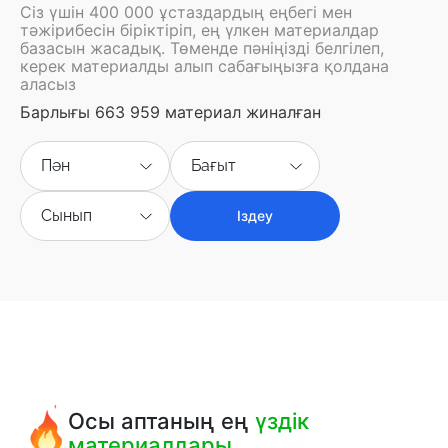
Сіз үшін 400 000 ұстаздардың еңбегі мен
тәжірибесін біріктіріп, ең үлкен материалдар
базасын жасадық. Төменде пәніңізді белгілеп,
керек материалды алып сабағыңызға қолдана
аласыз
Барлығы 663 959 материал жиналған
Пән
Бағыт
Сынып
Іздеу
Осы аптаның ең
үздік
материалдары