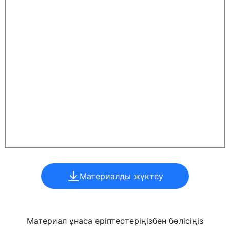
Материалды жүктеу
Материал ұнаса әріптестеріңізбен бөлісіңіз