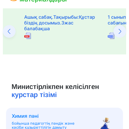
Ашық сабақ.Тақырыбы:Құстар
1 сыныпқа
біздің досымыз.3жас
сабағын
балабақша
Министірлікпен келісілген
курстар тізімі
Химия пәні
бойынша педагогтің пәндік және
кәсіби құзыреттілігін дамыту