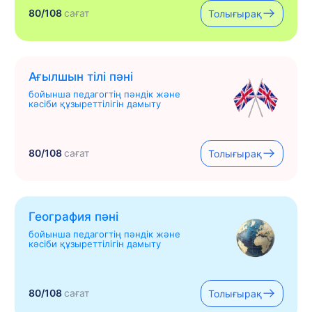
80/108
сағат
Толығырақ
Ағылшын тілі пәні
бойынша педагогтің пәндік және
кәсіби құзыреттілігін дамыту
80/108
сағат
Толығырақ
География пәні
бойынша педагогтің пәндік және
кәсіби құзыреттілігін дамыту
80/108
сағат
Толығырақ