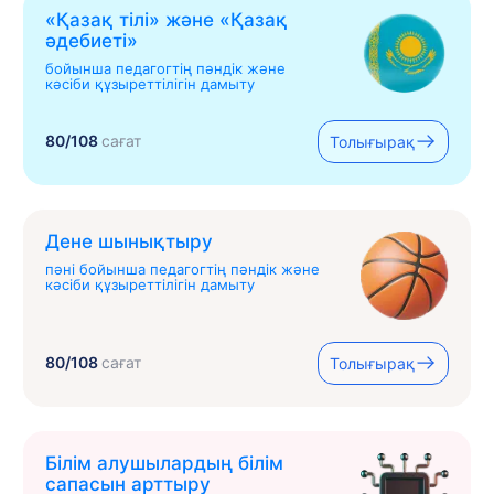
«Қазақ тілі» жəне «Қазақ
əдебиеті»
бойынша педагогтің пәндік және
кәсіби құзыреттілігін дамыту
80/108
сағат
Толығырақ
Дене шынықтыру
пәні бойынша педагогтің пәндік және
кәсіби құзыреттілігін дамыту
80/108
сағат
Толығырақ
Білім алушылардың білім
сапасын арттыру