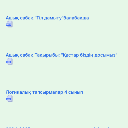
Ашық сабақ "Тіл дамыту"балабақша
Ашық сабақ Тақырыбы: "Құстар біздің досымыз"
Логикалық тапсырмалар 4 сынып