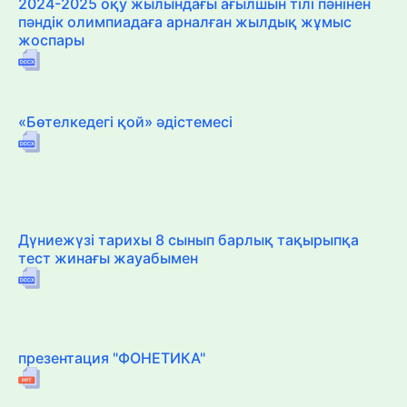
2024-2025 оқу жылындағы ағылшын тілі пәнінен
пәндік олимпиадаға арналған жылдық жұмыс
жоспары
«Бөтелкедегі қой» әдістемесі
Дүниежүзі тарихы 8 сынып барлық тақырыпқа
тест жинағы жауабымен
презентация "ФОНЕТИКА"