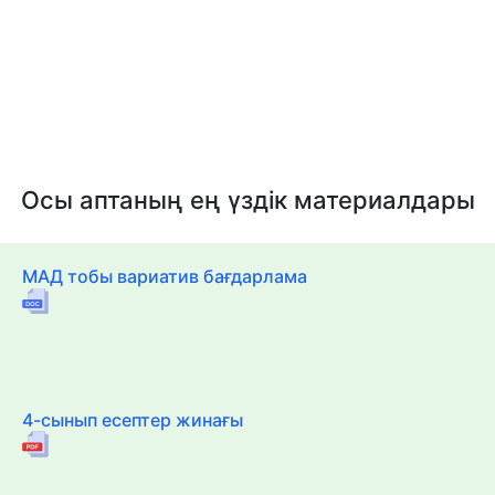
Осы аптаның ең үздік материалдары
МАД тобы вариатив бағдарлама
4-сынып есептер жинағы