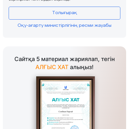
Толығырақ
Оқу-ағарту министірлігінің ресми жауабы
Сайтқа 5 материал жариялап, тегін
АЛҒЫС ХАТ
алыңыз!