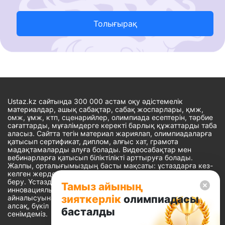
Толығырақ
Ustaz.kz сайтында 300 000 астам оқу әдістемелік
материалдар, ашық сабақтар, сабақ жоспарлары, қмж,
омж, ұмж, ктп, сценарийлер, олимпиада есептерін, тәрбие
сағаттарды, мұғалімдерге керекті барлық құжаттарды таба
аласыз. Сайтта тегін материал жариялап, олимпиадаларға
қатысып сертификат, диплом, алғыс хат, грамота
мадақтамаларды алуға болады. Видеосабақтар мен
вебинарларға қатысып біліктілікті арттыруға болады.
Жалпы, орталығымыздың басты мақсаты: ұстаздарға кез-
келген жерде, кез-келген уақытта білім алуына мүмкіндік
беру. Ұстаздардың барлық өзекті мәселелеріне
Тамыз айының
инновациялық шешім тауып, шығармашылық жұмыспен
зияткерлік
олимпиадасы
айналысуына уақыт сыйлау. «Ұстаздарға сапалы білім бере
алсақ, бүкіл Қазақ еліне білім бере аламыз» - деген
басталды
сенімдеміз.