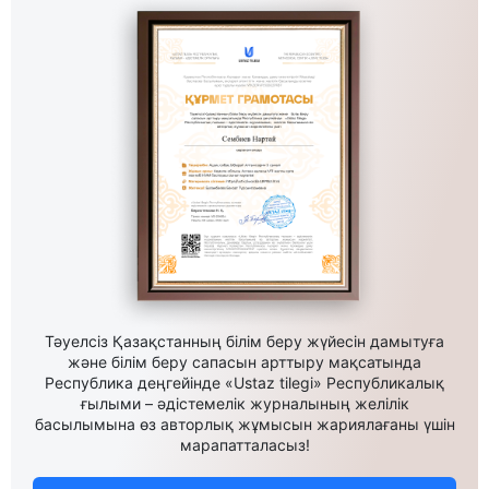
Тәуелсіз Қазақстанның білім беру жүйесін дамытуға
және білім беру сапасын арттыру мақсатында
Республика деңгейінде «Ustaz tilegi» Республикалық
ғылыми – әдістемелік журналының желілік
басылымына өз авторлық жұмысын жариялағаны үшін
марапатталасыз!