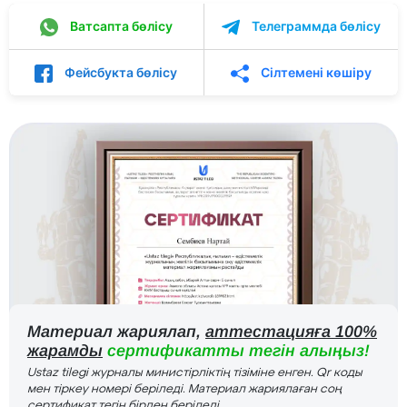
Ватсапта бөлісу
Телеграммда бөлісу
Фейсбукта бөлісу
Сілтемені көшіру
Материал жариялап,
аттестацияға 100%
жарамды
сертификатты тегін алыңыз!
Ustaz tilegi журналы министірліктің тізіміне енген. Qr коды
мен тіркеу номері беріледі. Материал жариялаған соң
сертификат тегін бірден беріледі.