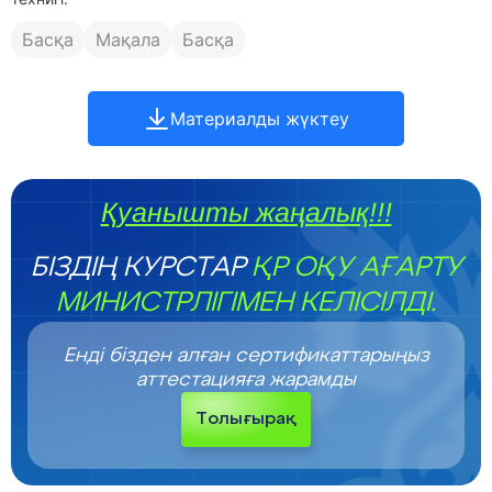
Басқа
Мақала
Басқа
Материалды жүктеу
Қуанышты жаңалық!!!
БІЗДІҢ КУРСТАР
ҚР ОҚУ АҒАРТУ
МИНИСТРЛІГІМЕН КЕЛІСІЛДІ.
Енді бізден алған сертификаттарыңыз
аттестацияға жарамды
Толығырақ