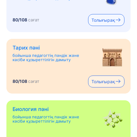
80/108
сағат
Толығырақ
Тарих пәні
бойынша педагогтің пәндік және
кәсіби құзыреттілігін дамыту
80/108
сағат
Толығырақ
Биология пәні
бойынша педагогтің пәндік және
кәсіби құзыреттілігін дамыту