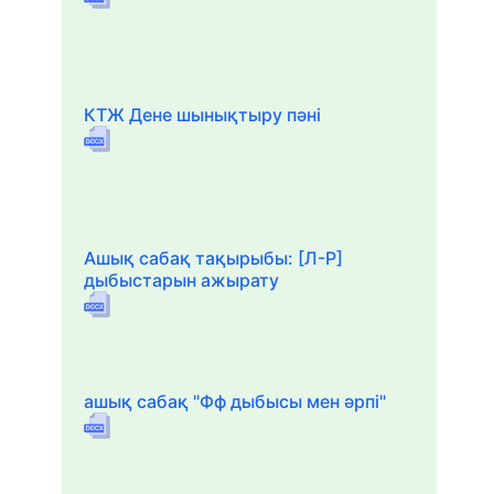
КТЖ Дене шынықтыру пәні
Ашық сабақ тақырыбы: [Л-Р]
дыбыстарын ажырату
ашық сабақ "Фф дыбысы мен әрпі"