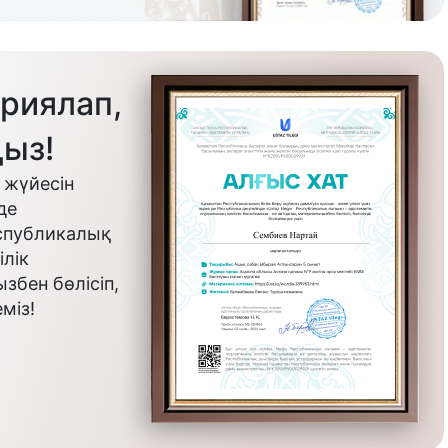
риялап,
ыз!
 жүйесін
де
еспубликалық
лік
бен бөлісіп,
міз!