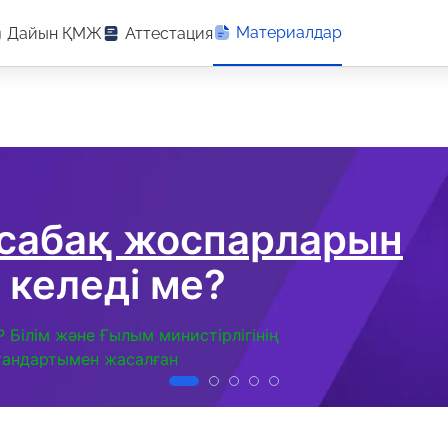
Материалдар
Дайын ҚМЖ
Аттестация
 сабақ жоспарларын
 келеді ме?
Р Білім және Ғылым министірлігінің
тандартымен жасалған