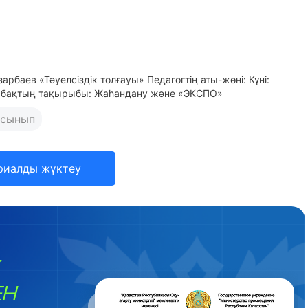
зарбаев «Тәуелсіздік толғауы» Педагогтің аты-жөні: Күні:
Сабақтың тақырыбы: Жаһандану және «ЭКСПО»
 сынып
риалды жүктеу
ЕН