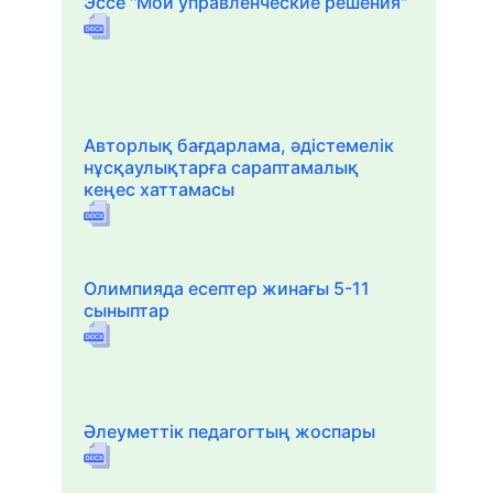
Эссе "Мои управленческие решения"
Авторлық бағдарлама, әдістемелік
нұсқаулықтарға сараптамалық
кеңес хаттамасы
Олимпияда есептер жинағы 5-11
сыныптар
Әлеуметтік педагогтың жоспары