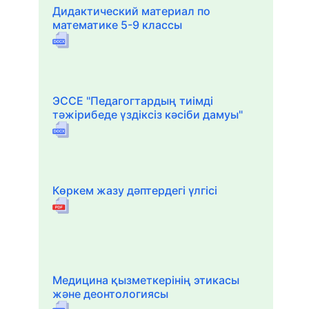
Дидактический материал по
математике 5-9 классы
ЭССЕ "Педагогтардың тиімді
тәжірибеде үздіксіз кәсіби дамуы"
Көркем жазу дәптердегі үлгісі
Медицина қызметкерінің этикасы
және деонтологиясы