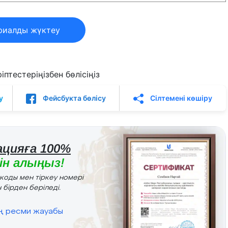
риалды жүктеу
птестеріңізбен бөлісіңіз
у
Фейсбукта бөлісу
Сілтемені көшіру
цияға 100%
н алыңыз!
r коды мен тіркеу номері
 бірден беріледі.
ің ресми жауабы