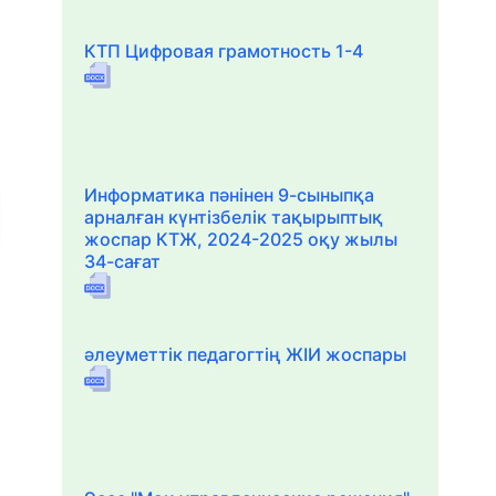
КТП Цифровая грамотность 1-4
Информатика пәнінен 9-сыныпқа
арналған күнтізбелік тақырыптық
жоспар КТЖ, 2024-2025 оқу жылы
34-сағат
әлеуметтік педагогтің ЖІИ жоспары