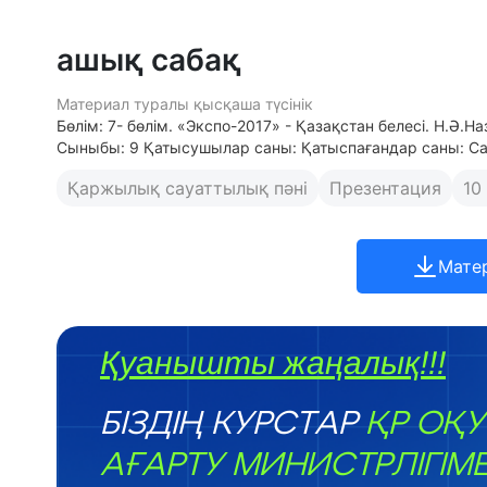
ашық сабақ
Материал туралы қысқаша түсінік
Бөлім: 7- бөлім. «Экспо-2017» - Қазақстан белесі. Н.Ә.На
Сыныбы: 9 Қатысушылар саны: Қатыспағандар саны: 
Қаржылық сауаттылық пәні
Презентация
10
Мате
Қуанышты жаңалық!!!
БІЗДІҢ КУРСТАР
ҚР ОҚУ
АҒАРТУ МИНИСТРЛІГІМ