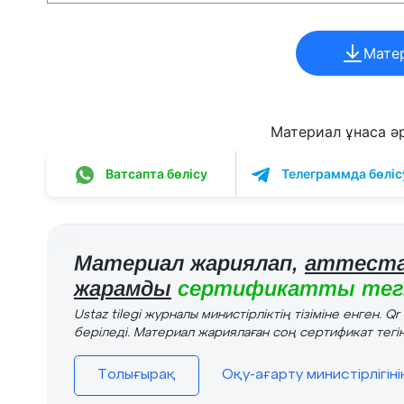
Мате
Материал ұнаса әрі
Ватсапта бөлісу
Телеграммда бөліс
Материал жариялап,
аттеста
жарамды
сертификатты тегі
Ustaz tilegi журналы министірліктің тізіміне енген. Q
беріледі. Материал жариялаған соң сертификат тегін
Толығырақ
Оқу-ағарту министірлігін