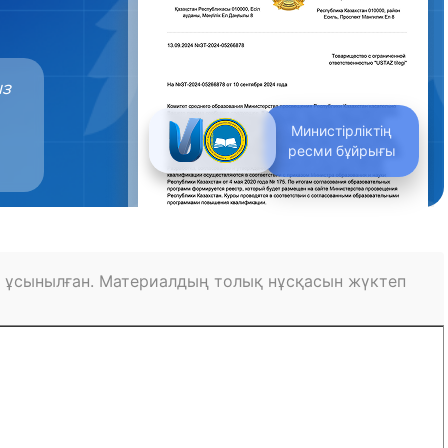
ыз
Министірліктің
ресми бұйрығы
 ұсынылған. Материалдың толық нұсқасын жүктеп