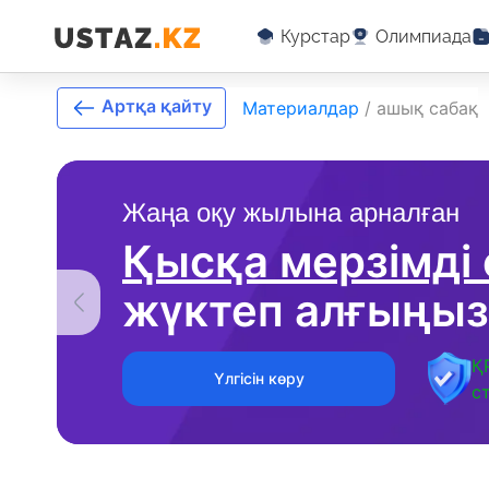
Курстар
Олимпиада
Артқа қайту
Материалдар
/
ашық сабақ
Жаңа оқу жылына арналған
Қысқа мерзімді
жүктеп алғыңыз
Қ
Үлгісін көру
с