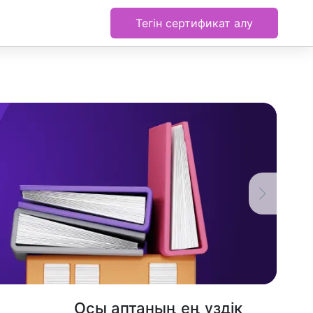
Тегін сертификат алу
Осы аптаның ең үздік