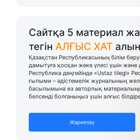
Сайтқа 5 материал жа
тегін
АЛҒЫС ХАТ
алың
Қазақстан Республикасының білім беру
дамытуға қосқан жеке үлесі үшін және 
Республика деңгейінде «Ustaz tilegi» Р
ғылыми – әдістемелік журналының желі
басылымына өз авторлық материалыңыз
белсенді болғаныңыз үшін алғыс білдіре
Жариялау