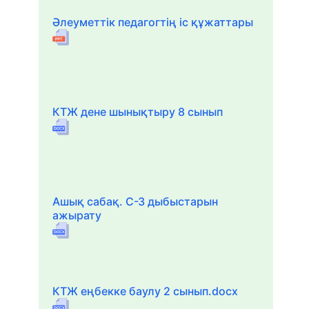
Әлеуметтік педагогтің іс құжаттары
КТЖ дене шынықтыру 8 сынып
Ашық сабақ. С-З дыбыстарын
ажырату
КТЖ еңбекке баулу 2 сынып.docx