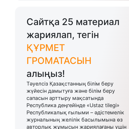
Сайтқа 25 материал
жариялап, тегін
ҚҰРМЕТ
ГРОМАТАСЫН
алыңыз!
Тәуелсіз Қазақстанның білім беру
жүйесін дамытуға және білім беру
сапасын арттыру мақсатында
Республика деңгейінде «Ustaz tilegi»
Республикалық ғылыми – әдістемелік
журналының желілік басылымына өз
авторлық жұмысын жариялағаны үшін