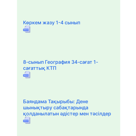
Көркем жазу 1-4 сынып
8-сынып География 34-сағат 1-
сағаттық КТП
Баяндама Тақырыбы: Дене
шынықтыру сабақтарында
қолданылатын әдістер мен тәсілдер