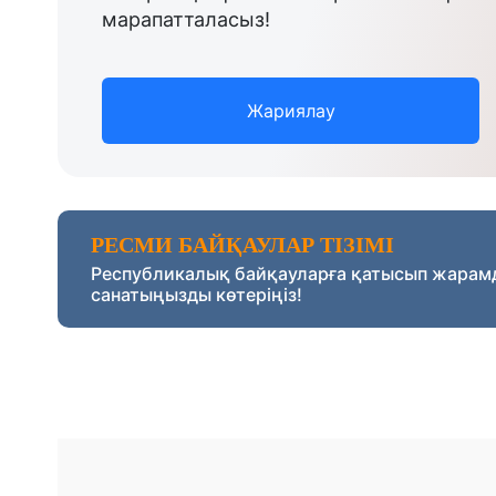
марапатталасыз!
Жариялау
РЕСМИ БАЙҚАУЛАР ТІЗІМІ
Республикалық байқауларға қатысып жарам
санатыңызды көтеріңіз!