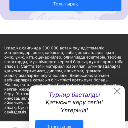
Толығырақ
Ustaz.kz сайтында 300 000 астам оқу әдістемелік
материалдар, ашық сабақтар, сабақ жоспарлары, қмж,
омж, ұмж, ктп, сценарийлер, олимпиада есептерін, тәрбие
сағаттарды, мұғалімдерге керекті барлық құжаттарды таба
аласыз. Сайтта тегін материал жариялап, олимпиадаларға
қатысып сертификат, диплом, алғыс хат, грамота
мадақтамаларды алуға болады. Видеосабақтар мен
вебинарларға қатысып біліктілікті арттыруға болады.
Жалпы, орталығымыздың басты мақсаты: ұстаздарға кез-
келген жерде, кез-келген уақытта білім алуына мүмкіндік
беру. Ұстаздардың барлық өзекті мәселелеріне
Турнир басталды
инновациялық шешім тауып, шығармашылық жұмыспен
Қатысып көру тегін!
айналысуына уақыт сыйлау. «Ұстаздарға сапалы білім бере
алсақ, бүкіл Қазақ еліне білім бере аламыз» - деген
Үлгеріңіз!
сенімдеміз.
Толығырақ