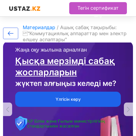
Тегін сертификат
алу
Материалдар
/
Ашық сабақ тақырыбы:
"Коммутациялық аппараттар мен электр
өлшеу аспаптары"
Жаңа оқу жылына арналған
Қысқа мерзімді сабақ
жоспарларын
жүктеп алғыңыз келеді ме?
Үлгісін көру
ҚР Білім және Ғылым министірлігінің
стандартымен жасалған