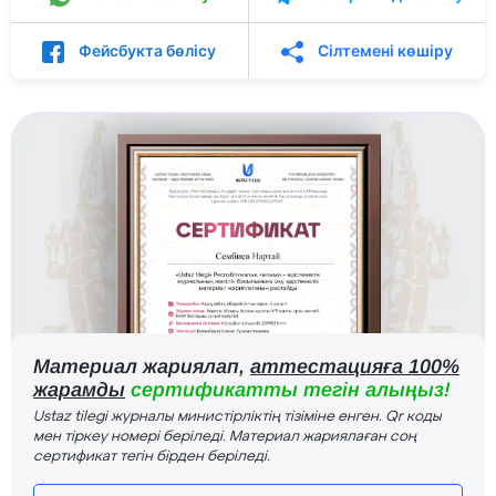
Фейсбукта бөлісу
Сілтемені көшіру
Материал жариялап,
аттестацияға 100%
жарамды
сертификатты тегін алыңыз!
Ustaz tilegi журналы министірліктің тізіміне енген. Qr коды
мен тіркеу номері беріледі. Материал жариялаған соң
сертификат тегін бірден беріледі.