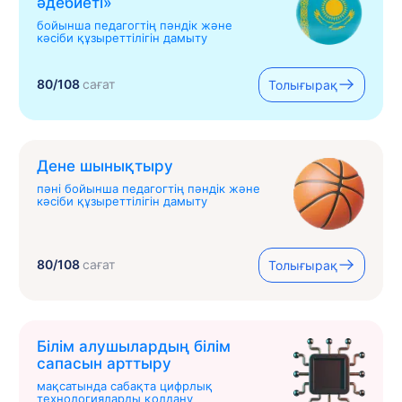
əдебиеті»
бойынша педагогтің пәндік және
кәсіби құзыреттілігін дамыту
80/108
сағат
Толығырақ
Дене шынықтыру
пәні бойынша педагогтің пәндік және
кәсіби құзыреттілігін дамыту
80/108
сағат
Толығырақ
Білім алушылардың білім
сапасын арттыру
мақсатында сабақта цифрлық
технологияларды қолдану