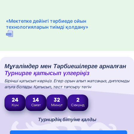
«Мектепке дейінгі тәрбиеде ойын
технологияларын тиімді қолдану»
Мұғалімдер мен Тәрбиешілерге арналған
Турнирге қатысып үлгеріңіз
Бірінші қатысып көріңіз. Егер орын алып жатсаңыз, дипломды
алуға болады. Қатысып, тест тапсыру тегін
24
14
32
1
Күн
Сағат
Минут
Секунд
Турнирдің бітуіне қалды