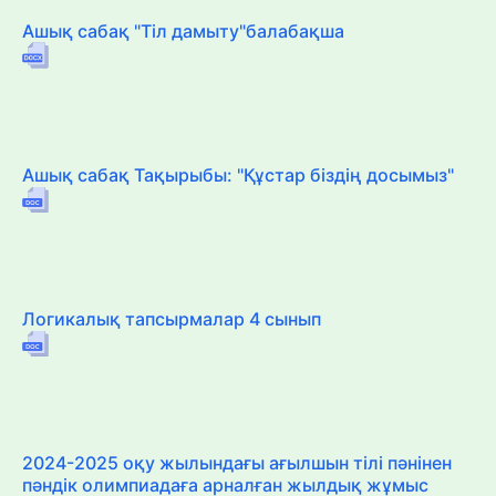
Ашық сабақ "Тіл дамыту"балабақша
Ашық сабақ Тақырыбы: "Құстар біздің досымыз"
Логикалық тапсырмалар 4 сынып
2024-2025 оқу жылындағы ағылшын тілі пәнінен
пәндік олимпиадаға арналған жылдық жұмыс