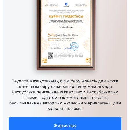
Тәуелсіз Қазақстанның білім беру жүйесін дамытуға
және білім беру сапасын арттыру мақсатында
Республика деңгейінде «Ustaz tilegi» Республикалық
ғылыми – әдістемелік журналының желілік
басылымына өз авторлық жұмысын жариялағаны үшін
марапатталасыз!
Жариялау