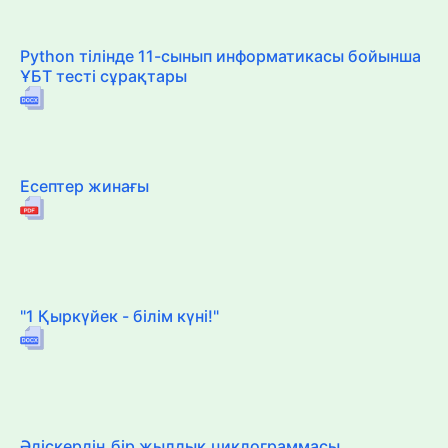
Python тілінде 11-сынып информатикасы бойынша
ҰБТ тесті сұрақтары
Есептер жинағы
"1 Қыркүйек - білім күні!"
Әдіскердің бір жылдық циклограммасы