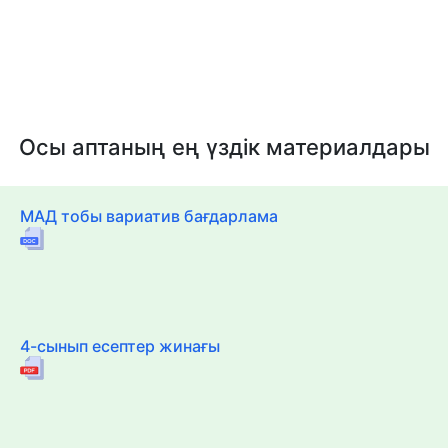
Осы аптаның ең үздік материалдары
МАД тобы вариатив бағдарлама
4-сынып есептер жинағы