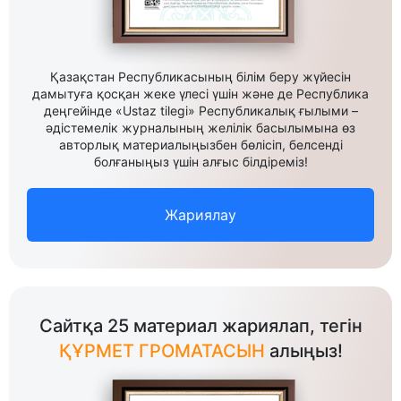
Қазақстан Республикасының білім беру жүйесін
дамытуға қосқан жеке үлесі үшін және де Республика
деңгейінде «Ustaz tilegi» Республикалық ғылыми –
әдістемелік журналының желілік басылымына өз
авторлық материалыңызбен бөлісіп, белсенді
болғаныңыз үшін алғыс білдіреміз!
Жариялау
Сайтқа 25 материал жариялап, тегін
ҚҰРМЕТ ГРОМАТАСЫН
алыңыз!