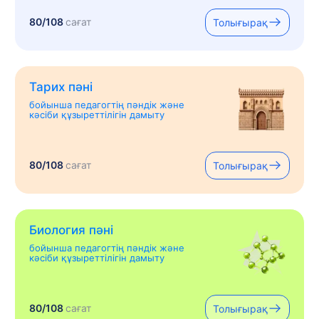
80/108
сағат
Толығырақ
Тарих пәні
бойынша педагогтің пәндік және
кәсіби құзыреттілігін дамыту
80/108
сағат
Толығырақ
Биология пәні
бойынша педагогтің пәндік және
кәсіби құзыреттілігін дамыту
80/108
сағат
Толығырақ