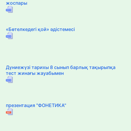
жоспары
«Бөтелкедегі қой» әдістемесі
Дүниежүзі тарихы 8 сынып барлық тақырыпқа
тест жинағы жауабымен
презентация "ФОНЕТИКА"