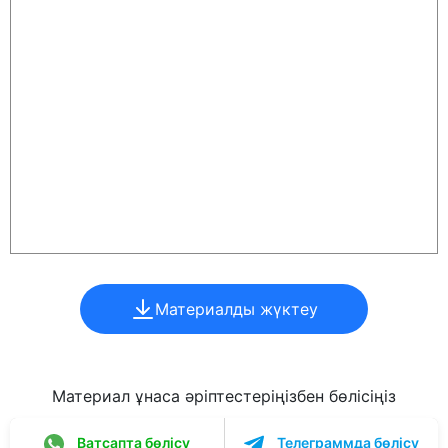
Материалды жүктеу
Материал ұнаса әріптестеріңізбен бөлісіңіз
Ватсапта бөлісу
Телеграммда бөлісу