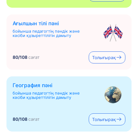
Ағылшын тілі пәні
бойынша педагогтің пәндік және
кәсіби құзыреттілігін дамыту
80/108
сағат
Толығырақ
География пәні
бойынша педагогтің пәндік және
кәсіби құзыреттілігін дамыту
80/108
сағат
Толығырақ