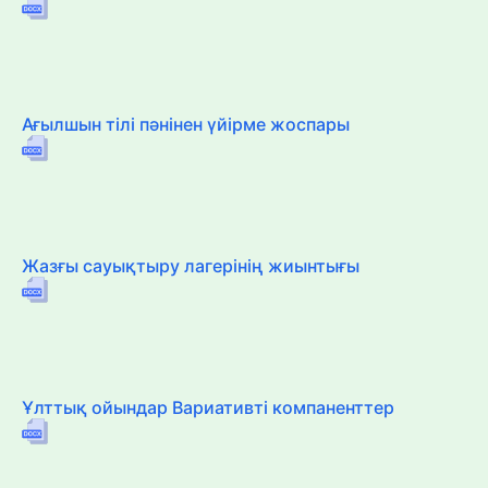
Ағылшын тілі пәнінен үйірме жоспары
Жазғы сауықтыру лагерінің жиынтығы
Ұлттық ойындар Вариативті компаненттер