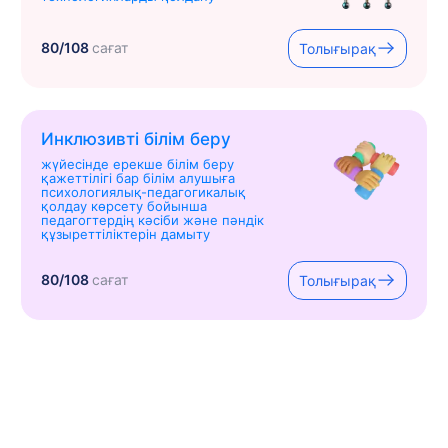
80/108
сағат
Толығырақ
Инклюзивті білім беру
жүйесінде ерекше білім беру
қажеттілігі бар білім алушыға
психологиялық-педагогикалық
қолдау көрсету бойынша
педагогтердің кәсіби және пәндік
құзыреттіліктерін дамыту
80/108
сағат
Толығырақ