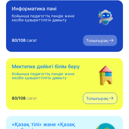
Информатика пәні
бойынша педагогтің пәндік және
кәсіби құзыреттілігін дамыту
80/108
сағат
Толығырақ
Мектепке дейінгі білім беру
бойынша педагогтің пәндік және
кәсіби құзыреттілігін дамыту
80/108
сағат
Толығырақ
«Қазақ тілі» жəне «Қазақ