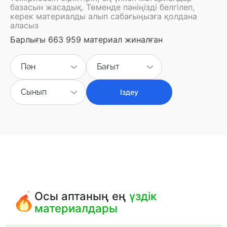
базасын жасадық. Төменде пәніңізді белгілеп,
керек материалды алып сабағыңызға қолдана
аласыз
Барлығы 663 959 материал жиналған
Пән
Бағыт
Сынып
Іздеу
Осы аптаның ең
үздік
материалдары