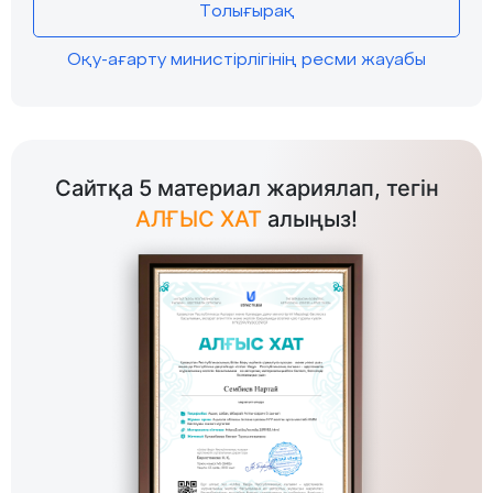
Толығырақ
Оқу-ағарту министірлігінің ресми жауабы
Сайтқа 5 материал жариялап, тегін
АЛҒЫС ХАТ
алыңыз!