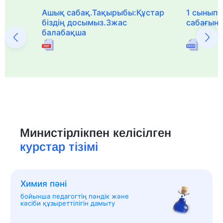
Ашық сабақ.Тақырыбы:Құстар
1 сыныпқа
біздің досымыз.3жас
сабағын
балабақша
Министірлікпен келісілген
курстар тізімі
Химия пәні
бойынша педагогтің пәндік және
кәсіби құзыреттілігін дамыту