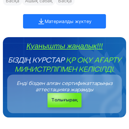
Басқа
Ашық сабақ
Басқа
Материалды жүктеу
Қуанышты жаңалық!!!
БІЗДІҢ КУРСТАР
ҚР ОҚУ АҒАРТУ
МИНИСТРЛІГІМЕН КЕЛІСІЛДІ.
Енді бізден алған сертификаттарыңыз
аттестацияға жарамды
Толығырақ