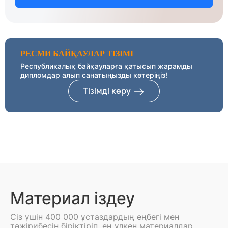
РЕСМИ БАЙҚАУЛАР ТІЗІМІ
Республикалық байқауларға қатысып жарамды
дипломдар алып санатыңызды көтеріңіз!
Тізімді көру
Материал іздеу
Сіз үшін 400 000 ұстаздардың еңбегі мен
тәжірибесін біріктіріп, ең үлкен материалдар