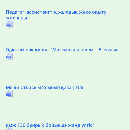
Педагог-ассистенттің жылдық жеке оқыту
жоспары
Әдістемелік құрал-"Математика әлемі". 5-сынып
Менің отбасым 2сынып қазақ тілі
қмж 130 бұйрық бойынша жаңа үлгісі