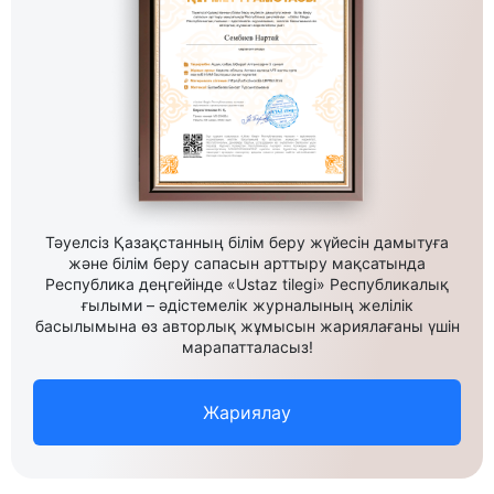
Тәуелсіз Қазақстанның білім беру жүйесін дамытуға
және білім беру сапасын арттыру мақсатында
Республика деңгейінде «Ustaz tilegi» Республикалық
ғылыми – әдістемелік журналының желілік
басылымына өз авторлық жұмысын жариялағаны үшін
марапатталасыз!
Жариялау