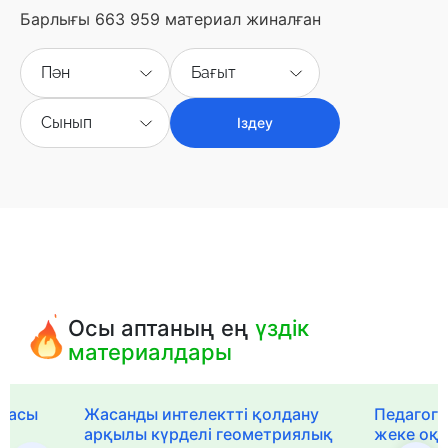
Барлығы 663 959 материал жиналған
Пән
Бағыт
Сынып
Іздеу
Осы аптаның ең
үздік
материалдары
рмасы
Жасанды интелектті қолдану
Педагог-
арқылы күрделі геометриялық
жеке оқ