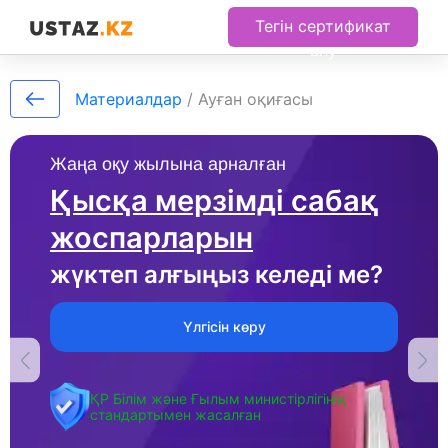
Тегін сертификат
алу
Материалдар
/
Ауған оқиғасы
Жаңа оқу жылына арналған
Қысқа мерзімді сабақ
жоспарларын
жүктеп алғыңыз келеді ме?
Үлгісін көру
ҚР Білім және Ғылым министірлігінің
стандартымен жасалған