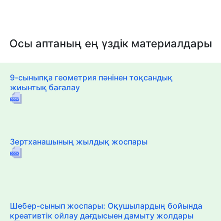
Осы аптаның ең үздік материалдары
9-сыныпқа геометрия пәнінен тоқсандық
жиынтық бағалау
Зертханашының жылдық жоспары
Шебер-сынып жоспары: Оқушылардың бойында
креативтік ойлау дағдысыен дамыту жолдары