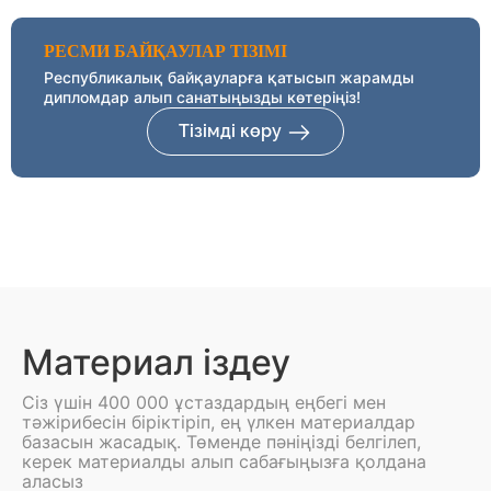
РЕСМИ БАЙҚАУЛАР ТІЗІМІ
Республикалық байқауларға қатысып жарамды
дипломдар алып санатыңызды көтеріңіз!
Тізімді көру
Материал іздеу
Сіз үшін 400 000 ұстаздардың еңбегі мен
тәжірибесін біріктіріп, ең үлкен материалдар
базасын жасадық. Төменде пәніңізді белгілеп,
керек материалды алып сабағыңызға қолдана
аласыз