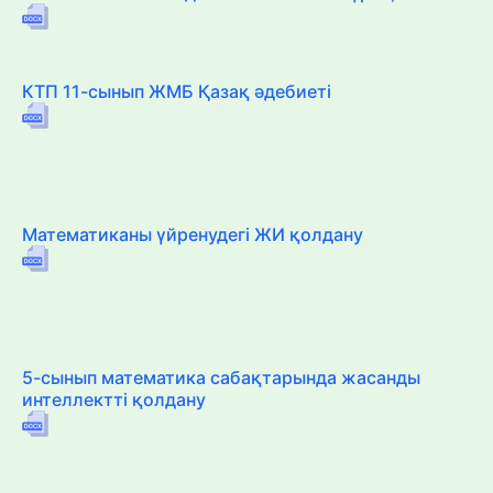
КТП 11-сынып ЖМБ Қазақ әдебиеті
Математиканы үйренудегі ЖИ қолдану
5-сынып математика сабақтарында жасанды
интеллектті қолдану