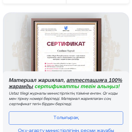
Материал жариялап,
аттестацияға 100%
жарамды
сертификатты тегін алыңыз!
Ustaz tilegi журналы министірліктің тізіміне енген. Qr коды
мен тіркеу номері беріледі. Материал жариялаған соң
сертификат тегін бірден беріледі.
Толығырақ
Оқу-ағарту министірлігінің ресми жауабы