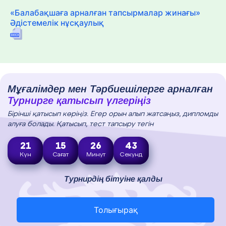
«Балабақшаға арналған тапсырмалар жинағы»
Әдістемелік нұсқаулық
Мұғалімдер мен Тәрбиешілерге арналған
Турнирге қатысып үлгеріңіз
Бірінші қатысып көріңіз. Егер орын алып жатсаңыз, дипломды
алуға болады. Қатысып, тест тапсыру тегін
21
15
26
41
Күн
Сағат
Минут
Секунд
Турнирдің бітуіне қалды
Толығырақ