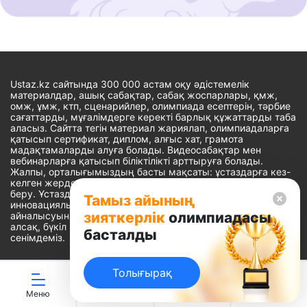
Ustaz.kz сайтында 300 000 астам оқу әдістемелік
материалдар, ашық сабақтар, сабақ жоспарлары, қмж,
омж, ұмж, ктп, сценарийлер, олимпиада есептерін, тәрбие
сағаттарды, мұғалімдерге керекті барлық құжаттарды таба
аласыз. Сайтта тегін материал жариялап, олимпиадаларға
қатысып сертификат, диплом, алғыс хат, грамота
мадақтамаларды алуға болады. Видеосабақтар мен
вебинарларға қатысып біліктілікті арттыруға болады.
Жалпы, орталығымыздың басты мақсаты: ұстаздарға кез-
келген жерде, кез-келген уақытта білім алуына мүмкіндік
беру. Ұстаздардың барлық өзекті мәселелеріне
Тамыз айының
инновациялық шешім тауып, шығармашылық жұмыспен
зияткерлік
олимпиадасы
айналысуына уақыт сыйлау. «Ұстаздарға сапалы білім бере
алсақ, бүкіл Қазақ еліне білім бере аламыз» - деген
басталды
сенімдеміз.
Толығырақ
Сайт Peaksoft веб-студиясында жасалған - Peaksoft.kz
Меню
ЖИ көмекші
Ойындар
Дайын ҚМЖ