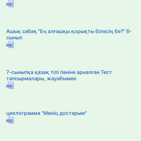
Ашық сабақ "Ең алғашқы қорықты білесің бе?" 6-
сынып
7-сыныпқа қазақ тілі пәніне арналған Тест
тапсырмалары, жауабымен
циклограмма "Менің достарым"