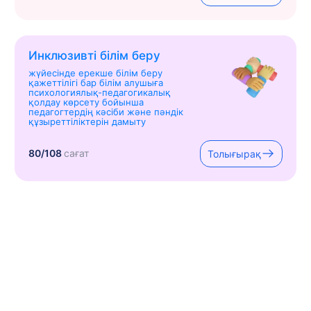
Инклюзивті білім беру
жүйесінде ерекше білім беру
қажеттілігі бар білім алушыға
психологиялық-педагогикалық
қолдау көрсету бойынша
педагогтердің кәсіби және пәндік
құзыреттіліктерін дамыту
80/108
сағат
Толығырақ