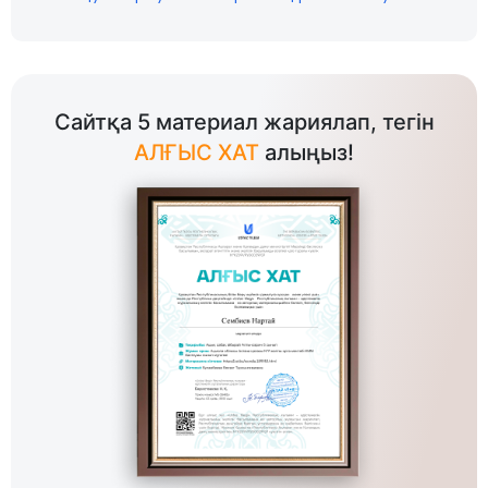
Сайтқа 5 материал жариялап, тегін
АЛҒЫС ХАТ
алыңыз!