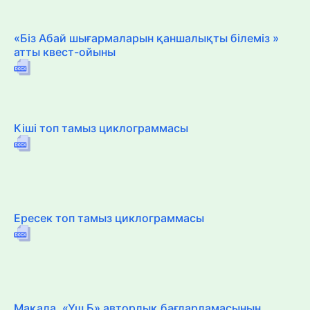
«Біз Абай шығармаларын қаншалықты білеміз »
атты квест-ойыны
Кіші топ тамыз циклограммасы
Ересек топ тамыз циклограммасы
Мақала. «Үш Б» авторлық бағдарламасының