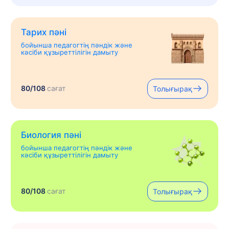
Тарих пәні
бойынша педагогтің пәндік және
кәсіби құзыреттілігін дамыту
80/108
сағат
Толығырақ
Биология пәні
бойынша педагогтің пәндік және
кәсіби құзыреттілігін дамыту
80/108
сағат
Толығырақ