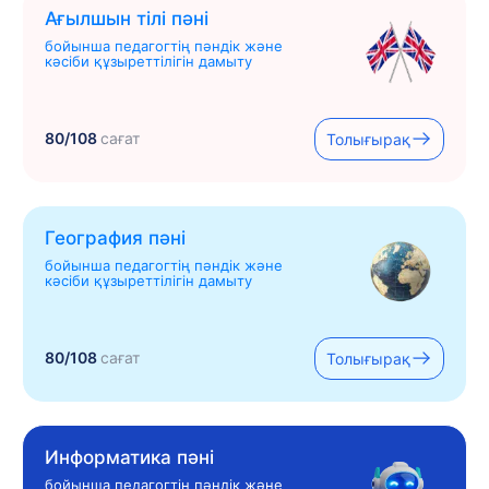
Ағылшын тілі пәні
бойынша педагогтің пәндік және
кәсіби құзыреттілігін дамыту
80/108
сағат
Толығырақ
География пәні
бойынша педагогтің пәндік және
кәсіби құзыреттілігін дамыту
80/108
сағат
Толығырақ
Информатика пәні
бойынша педагогтің пәндік және