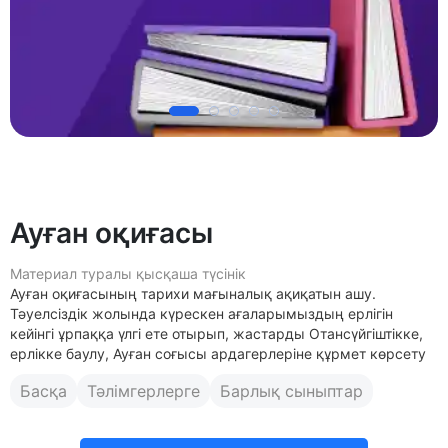
Ауған оқиғасы
Материал туралы қысқаша түсінік
Ауған оқиғасының тарихи мағыналық ақиқатын ашу.
Тәуелсіздік жолында күрескен ағаларымыздың ерлігін
кейінгі ұрпаққа үлгі ете отырып, жастарды Отансүйгіштікке,
ерлікке баулу, Ауған соғысы ардагерлеріне құрмет көрсету
Басқа
Тәлімгерлерге
Барлық сыныптар