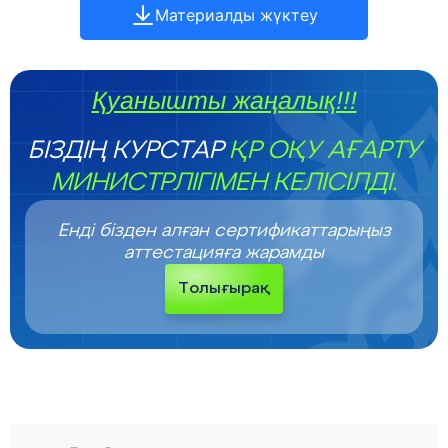
Материалды жүктеу
Қуанышты жаңалық!!!
БІЗДІҢ КУРСТАР
ҚР ОҚУ АҒАРТУ
МИНИСТРЛІГІМЕН КЕЛІСІЛДІ.
Енді бізден алған сертификаттарыңыз
аттестацияға жарамды
Толығырақ