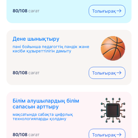
80/108
сағат
Толығырақ
Дене шынықтыру
пәні бойынша педагогтің пәндік және
кәсіби құзыреттілігін дамыту
80/108
сағат
Толығырақ
Білім алушылардың білім
сапасын арттыру
мақсатында сабақта цифрлық
технологияларды қолдану
80/108
сағат
Толығырақ