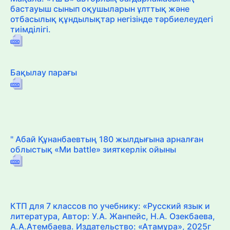
бастауыш сынып оқушыларын ұлттық және
отбасылық құндылықтар негізінде тәрбиелеудегі
тиімділігі.
Бақылау парағы
" Абай Құнанбаевтың 180 жылдығына арналған
облыстық «Ми battle» зияткерлік ойыны
КТП для 7 классов по учебнику: «Русский язык и
литература, Автор: У.А. Жанпейс, Н.А. Озекбаева,
А.А.Атембаева. Издательство: «Атамұра», 2025г