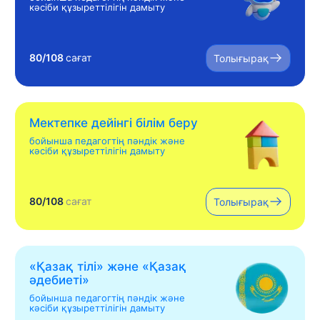
кәсіби құзыреттілігін дамыту
80/108
сағат
Толығырақ
Мектепке дейінгі білім беру
бойынша педагогтің пәндік және
кәсіби құзыреттілігін дамыту
80/108
сағат
Толығырақ
«Қазақ тілі» жəне «Қазақ
əдебиеті»
бойынша педагогтің пәндік және
кәсіби құзыреттілігін дамыту