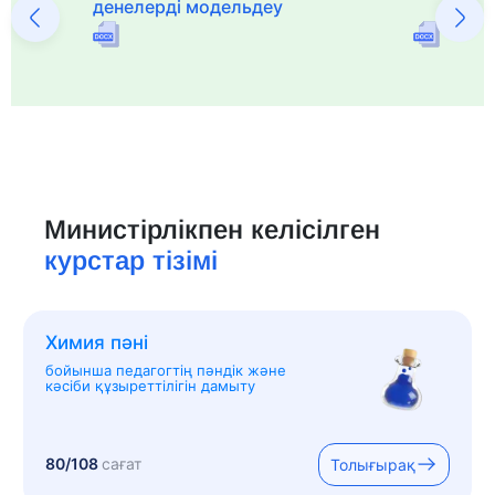
денелерді модельдеу
Министірлікпен келісілген
курстар тізімі
Химия пәні
бойынша педагогтің пәндік және
кәсіби құзыреттілігін дамыту
80/108
сағат
Толығырақ