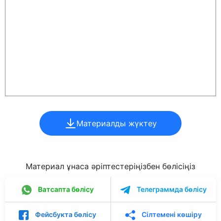
Материалды жүктеу
Материал ұнаса әріптестеріңізбен бөлісіңіз
Ватсапта бөлісу
Телеграммда бөлісу
Фейсбукта бөлісу
Сілтемені көшіру