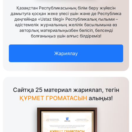
Қазақстан Республикасының білім беру жүйесін
дамытуға қосқан жеке үлесі үшін және де Республика
деңгейінде «Ustaz tilegi» Республикалық ғылыми –
әдістемелік журналының желілік басылымына өз
авторлық материалыңызбен бөлісіп, белсенді
болғаныңыз үшін алғыс білдіреміз!
Жариялау
Сайтқа 25 материал жариялап, тегін
ҚҰРМЕТ ГРОМАТАСЫН
алыңыз!