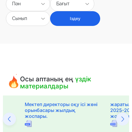
Пән
Бағыт
Сынып
Іздеу
Осы аптаның ең
үздік
материалдары
Мектеп директоры оқу ісі жөні
жаратылы
орынбасары жылдық
2025-20
жоспары.
жоспары