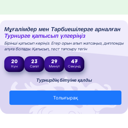
Мұғалімдер мен Тәрбиешілерге арналған
Турнирге қатысып үлгеріңіз
Бірінші қатысып көріңіз. Егер орын алып жатсаңыз, дипломды
алуға болады. Қатысып, тест тапсыру тегін
20
23
29
46
Күн
Сағат
Минут
Секунд
Турнирдің бітуіне қалды
Толығырақ