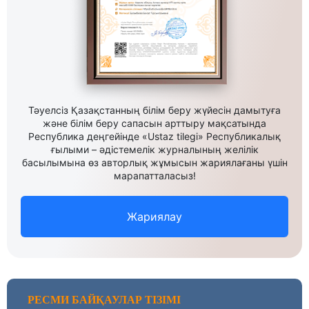
Тәуелсіз Қазақстанның білім беру жүйесін дамытуға
және білім беру сапасын арттыру мақсатында
Республика деңгейінде «Ustaz tilegi» Республикалық
ғылыми – әдістемелік журналының желілік
басылымына өз авторлық жұмысын жариялағаны үшін
марапатталасыз!
Жариялау
РЕСМИ БАЙҚАУЛАР ТІЗІМІ