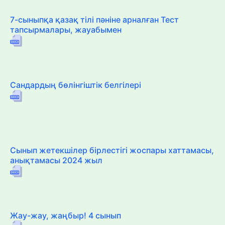
7-сыныпқа қазақ тілі пәніне арналған Тест
тапсырмалары, жауабымен
Сандардың бөлінгіштік белгілері
Сынып жетекшілер бірлестігі жоспары хаттамасы,
анықтамасы 2024 жыл
Жау-жау, жаңбыр! 4 сынып