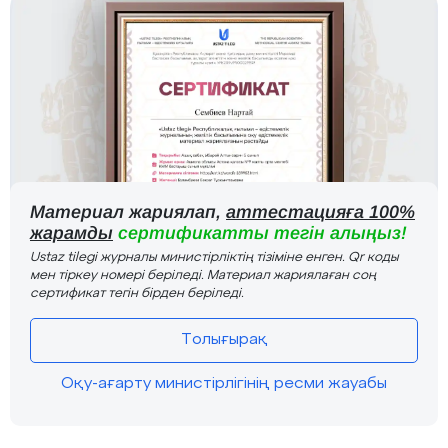
Материал жариялап,
аттестацияға 100%
жарамды
сертификатты тегін алыңыз!
Ustaz tilegi журналы министірліктің тізіміне енген. Qr коды
мен тіркеу номері беріледі. Материал жариялаған соң
сертификат тегін бірден беріледі.
Толығырақ
Оқу-ағарту министірлігінің ресми жауабы