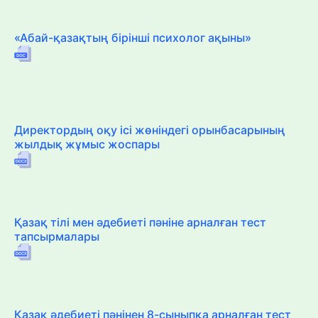
«Абай-қазақтың бірінші психолог ақыны»
Директордың оқу ісі жөніндегі орынбасарының
жылдық жұмыс жоспары
Қазақ тілі мен әдебиеті пәніне арналған тест
тапсырмалары
Қазақ әдебиеті пәнінен 8-сыныпқа арналған тест