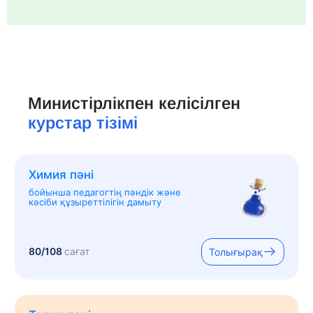
Министірлікпен келісілген
курстар тізімі
Химия пәні
бойынша педагогтің пәндік және
кәсіби құзыреттілігін дамыту
80/108
сағат
Толығырақ