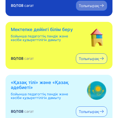
80/108
сағат
Толығырақ
Мектепке дейінгі білім беру
бойынша педагогтің пәндік және
кәсіби құзыреттілігін дамыту
80/108
сағат
Толығырақ
«Қазақ тілі» жəне «Қазақ
əдебиеті»
бойынша педагогтің пәндік және
кәсіби құзыреттілігін дамыту
80/108
сағат
Толығырақ