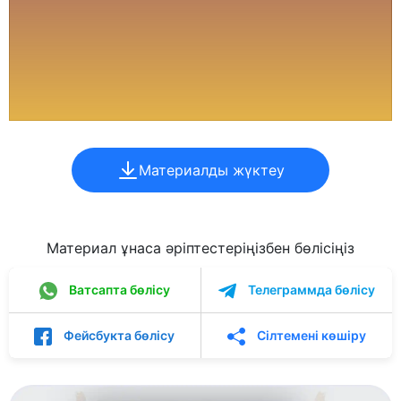
Материалды жүктеу
Материал ұнаса әріптестеріңізбен бөлісіңіз
Ватсапта бөлісу
Телеграммда бөлісу
Фейсбукта бөлісу
Сілтемені көшіру