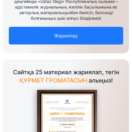
деңгейінде «Ustaz tilegi» Республикалық ғылыми –
әдістемелік журналының желілік басылымына өз
авторлық материалыңызбен бөлісіп, белсенді
болғаныңыз үшін алғыс білдіреміз!
Жариялау
Сайтқа 25 материал жариялап, тегін
ҚҰРМЕТ ГРОМАТАСЫН
алыңыз!