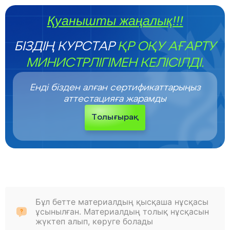
Қуанышты жаңалық!!!
БІЗДІҢ КУРСТАР
ҚР ОҚУ АҒАРТУ
МИНИСТРЛІГІМЕН КЕЛІСІЛДІ.
Енді бізден алған сертификаттарыңыз
аттестацияға жарамды
Толығырақ
Бұл бетте материалдың қысқаша нұсқасы
ұсынылған. Материалдың толық нұсқасын
жүктеп алып, көруге болады