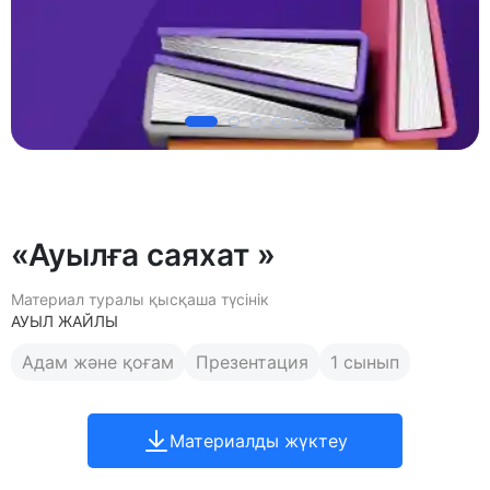
«Ауылға саяхат »
Материал туралы қысқаша түсінік
АУЫЛ ЖАЙЛЫ
Адам және қоғам
Презентация
1 сынып
Материалды жүктеу