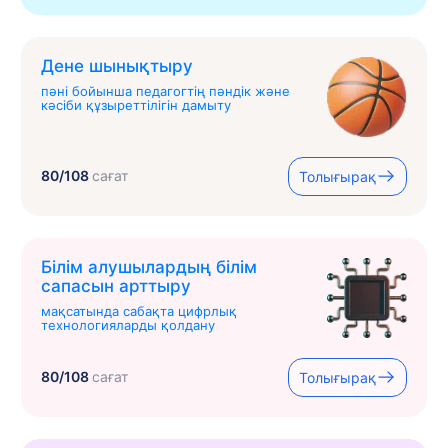
Дене шынықтыру
пәні бойынша педагогтің пәндік және
кәсіби құзыреттілігін дамыту
80/108
сағат
Толығырақ
Білім алушылардың білім
сапасын арттыру
мақсатында сабақта цифрлық
технологияларды қолдану
80/108
сағат
Толығырақ