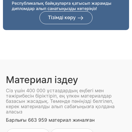
Республикалық байқауларға қатысып жарамды
дипломдар алып санатыңызды көтеріңіз!
Тізімді көру
Материал іздеу
Сіз үшін 400 000 ұстаздардың еңбегі мен
тәжірибесін біріктіріп, ең үлкен материалдар
базасын жасадық. Төменде пәніңізді белгілеп,
керек материалды алып сабағыңызға қолдана
аласыз
Барлығы 663 959 материал жиналған