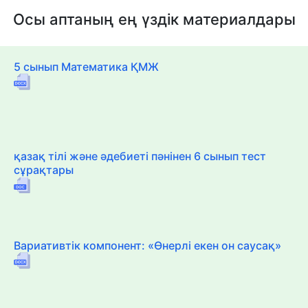
Осы аптаның ең үздік материалдары
5 сынып Математика ҚМЖ
қазақ тілі және әдебиеті пәнінен 6 сынып тест
сұрақтары
Вариативтік компонент: «Өнерлі екен он саусақ»