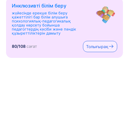
Инклюзивті білім беру
жүйесінде ерекше білім беру
қажеттілігі бар білім алушыға
психологиялық-педагогикалық
қолдау көрсету бойынша
педагогтердің кәсіби және пәндік
құзыреттіліктерін дамыту
80/108
сағат
Толығырақ