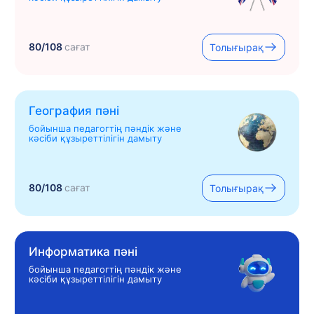
80/108
сағат
Толығырақ
География пәні
бойынша педагогтің пәндік және
кәсіби құзыреттілігін дамыту
80/108
сағат
Толығырақ
Информатика пәні
бойынша педагогтің пәндік және
кәсіби құзыреттілігін дамыту