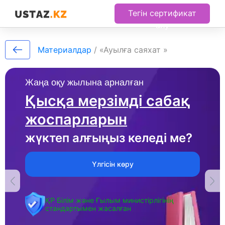
Тегін сертификат
алу
Материалдар
/
«Ауылға саяхат »
Жаңа оқу жылына арналған
Қысқа мерзімді сабақ
жоспарларын
жүктеп алғыңыз келеді ме?
Үлгісін көру
ҚР Білім және Ғылым министірлігінің
стандартымен жасалған