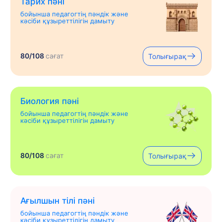
Тарих пәні
бойынша педагогтің пәндік және
кәсіби құзыреттілігін дамыту
80/108
сағат
Толығырақ
Биология пәні
бойынша педагогтің пәндік және
кәсіби құзыреттілігін дамыту
80/108
сағат
Толығырақ
Ағылшын тілі пәні
бойынша педагогтің пәндік және
кәсіби құзыреттілігін дамыту