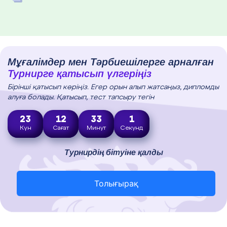
Мұғалімдер мен Тәрбиешілерге арналған
Турнирге қатысып үлгеріңіз
Бірінші қатысып көріңіз. Егер орын алып жатсаңыз, дипломды
алуға болады. Қатысып, тест тапсыру тегін
23
12
32
59
Күн
Сағат
Минут
Секунд
Турнирдің бітуіне қалды
Толығырақ