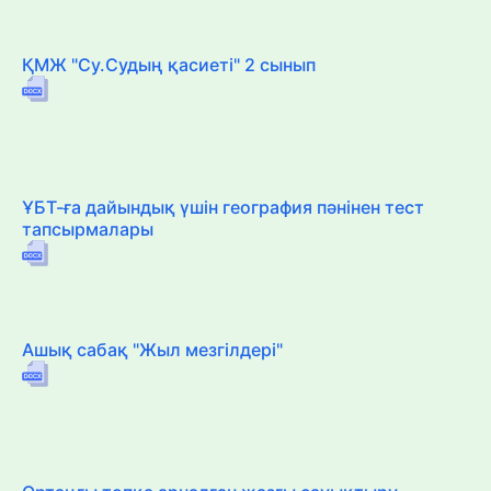
ҚМЖ "Су.Судың қасиеті" 2 сынып
ҰБТ-ға дайындық үшін география пәнінен тест
тапсырмалары
Ашық сабақ "Жыл мезгілдері"