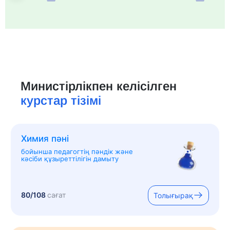
Министірлікпен келісілген
курстар тізімі
Химия пәні
бойынша педагогтің пәндік және
кәсіби құзыреттілігін дамыту
80/108
сағат
Толығырақ