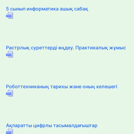
5 сынып информатика ашық сабақ
Растрлық суреттерді өңдеу. Практикалық жұмыс
Роботтехниканың тарихы және оның келешегі
Ақпаратты цифрлы тасымалдағыштар