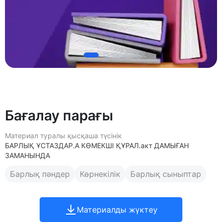
Бағалау парағы
Материал туралы қысқаша түсінік
БАРЛЫҚ ҰСТАЗДАР.А КӨМЕКШІ ҚҰРАЛ.акт ДАМЫҒАН
ЗАМАНЫНДА
Барлық пәндер
Көрнекілік
Барлық сыныптар
Материалды жүктеу