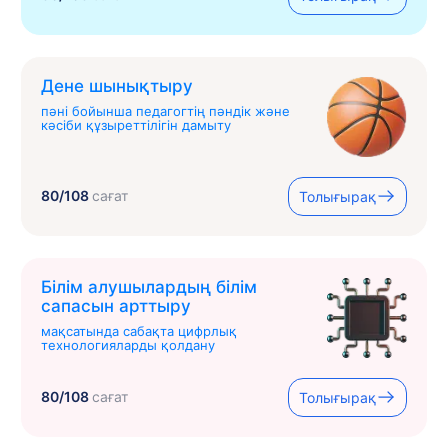
Дене шынықтыру
пәні бойынша педагогтің пәндік және
кәсіби құзыреттілігін дамыту
80/108
сағат
Толығырақ
Білім алушылардың білім
сапасын арттыру
мақсатында сабақта цифрлық
технологияларды қолдану
80/108
сағат
Толығырақ