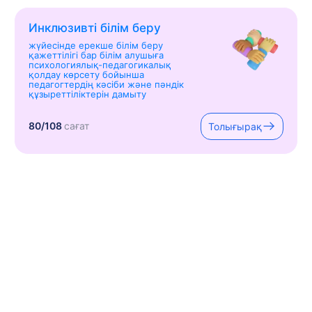
Инклюзивті білім беру
жүйесінде ерекше білім беру
қажеттілігі бар білім алушыға
психологиялық-педагогикалық
қолдау көрсету бойынша
педагогтердің кәсіби және пәндік
құзыреттіліктерін дамыту
80/108
сағат
Толығырақ