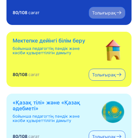
80/108
сағат
Толығырақ
Мектепке дейінгі білім беру
бойынша педагогтің пәндік және
кәсіби құзыреттілігін дамыту
80/108
сағат
Толығырақ
«Қазақ тілі» жəне «Қазақ
əдебиеті»
бойынша педагогтің пәндік және
кәсіби құзыреттілігін дамыту
80/108
сағат
Толығырақ