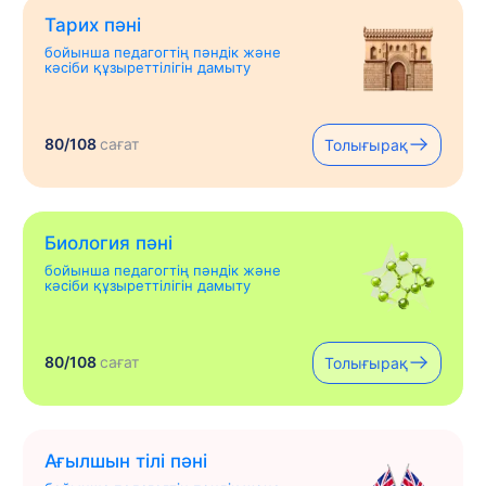
Тарих пәні
бойынша педагогтің пәндік және
кәсіби құзыреттілігін дамыту
80/108
сағат
Толығырақ
Биология пәні
бойынша педагогтің пәндік және
кәсіби құзыреттілігін дамыту
80/108
сағат
Толығырақ
Ағылшын тілі пәні