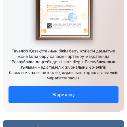
Тәуелсіз Қазақстанның білім беру жүйесін дамытуға
және білім беру сапасын арттыру мақсатында
Республика деңгейінде «Ustaz tilegi» Республикалық
ғылыми – әдістемелік журналының желілік
басылымына өз авторлық жұмысын жариялағаны үшін
марапатталасыз!
Жариялау