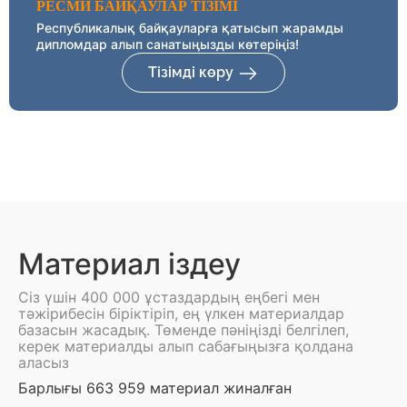
РЕСМИ БАЙҚАУЛАР ТІЗІМІ
Республикалық байқауларға қатысып жарамды
дипломдар алып санатыңызды көтеріңіз!
Тізімді көру
Материал іздеу
Сіз үшін 400 000 ұстаздардың еңбегі мен
тәжірибесін біріктіріп, ең үлкен материалдар
базасын жасадық. Төменде пәніңізді белгілеп,
керек материалды алып сабағыңызға қолдана
аласыз
Барлығы 663 959 материал жиналған