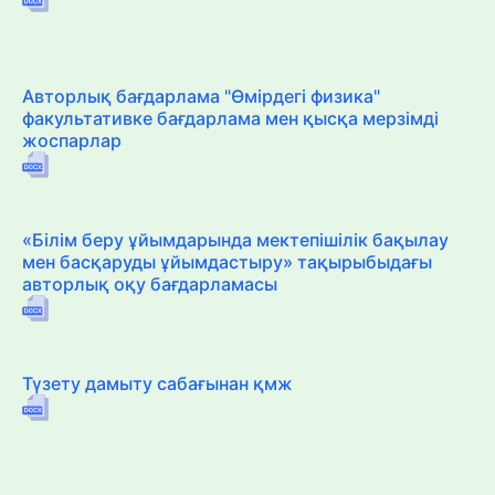
Авторлық бағдарлама "Өмірдегі физика"
факультативке бағдарлама мен қысқа мерзімді
жоспарлар
«Білім беру ұйымдарында мектепішілік бақылау
мен басқаруды ұйымдастыру» тақырыбыдағы
авторлық оқу бағдарламасы
Түзету дамыту сабағынан қмж