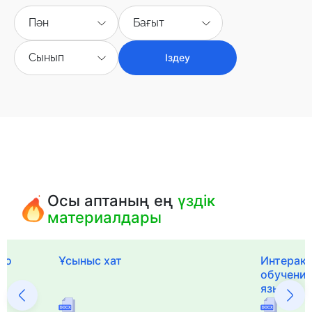
Пән
Бағыт
Сынып
Іздеу
Осы аптаның ең
үздік
материалдары
го
Ұсыныс хат
Интерак
обучения
языка и 