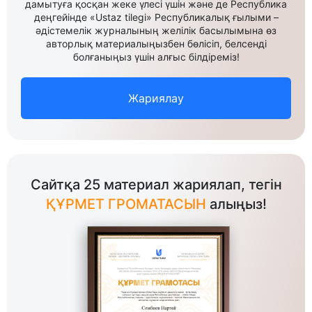
дамытуға қосқан жеке үлесі үшін және де Республика
деңгейінде «Ustaz tilegi» Республикалық ғылыми –
әдістемелік журналының желілік басылымына өз
авторлық материалыңызбен бөлісіп, белсенді
болғаныңыз үшін алғыс білдіреміз!
Жариялау
Сайтқа 25 материал жариялап, тегін
ҚҰРМЕТ ГРОМАТАСЫН
алыңыз!