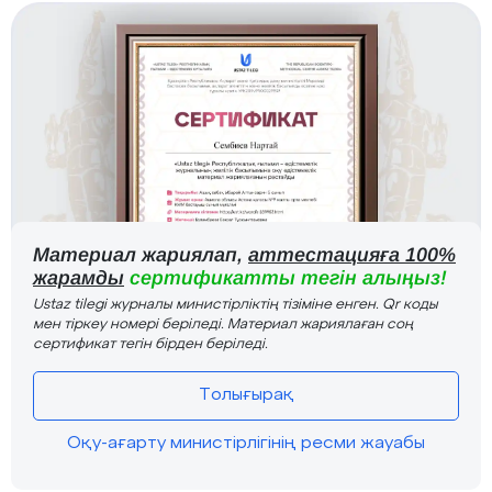
Материал жариялап,
аттестацияға 100%
жарамды
сертификатты тегін алыңыз!
Ustaz tilegi журналы министірліктің тізіміне енген. Qr коды
мен тіркеу номері беріледі. Материал жариялаған соң
сертификат тегін бірден беріледі.
Толығырақ
Оқу-ағарту министірлігінің ресми жауабы