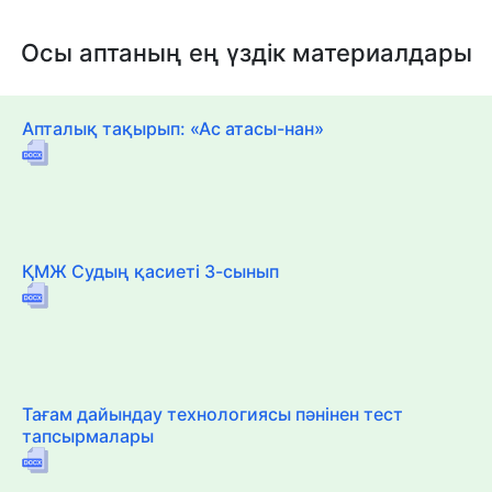
Осы аптаның ең үздік материалдары
Апталық тақырып: «Ас атасы-нан»
ҚМЖ Судың қасиеті 3-сынып
Тағам дайындау технологиясы пәнінен тест
тапсырмалары