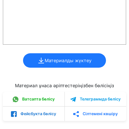
Материалды жүктеу
Материал ұнаса әріптестеріңізбен бөлісіңіз
Ватсапта бөлісу
Телеграммда бөлісу
Фейсбукта бөлісу
Сілтемені көшіру