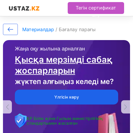
Тегін сертификат
алу
Материалдар
/
Бағалау парағы
Жаңа оқу жылына арналған
Қысқа мерзімді сабақ
жоспарларын
жүктеп алғыңыз келеді ме?
Үлгісін көру
ҚР Білім және Ғылым министірлігінің
стандартымен жасалған