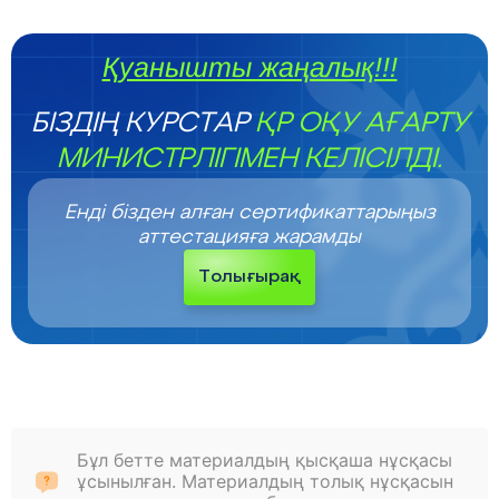
Қуанышты жаңалық!!!
БІЗДІҢ КУРСТАР
ҚР ОҚУ АҒАРТУ
МИНИСТРЛІГІМЕН КЕЛІСІЛДІ.
Енді бізден алған сертификаттарыңыз
аттестацияға жарамды
Толығырақ
Бұл бетте материалдың қысқаша нұсқасы
ұсынылған. Материалдың толық нұсқасын