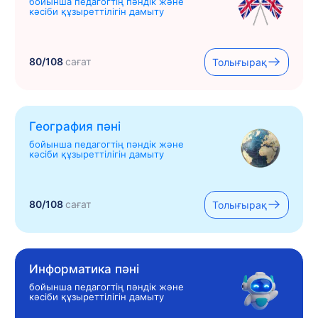
бойынша педагогтің пәндік және
кәсіби құзыреттілігін дамыту
80/108
сағат
Толығырақ
География пәні
бойынша педагогтің пәндік және
кәсіби құзыреттілігін дамыту
80/108
сағат
Толығырақ
Информатика пәні
бойынша педагогтің пәндік және
кәсіби құзыреттілігін дамыту