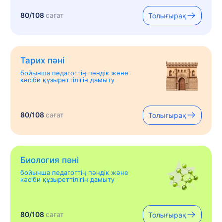
80/108
сағат
Толығырақ
Тарих пәні
бойынша педагогтің пәндік және
кәсіби құзыреттілігін дамыту
80/108
сағат
Толығырақ
Биология пәні
бойынша педагогтің пәндік және
кәсіби құзыреттілігін дамыту
80/108
сағат
Толығырақ