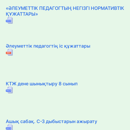
«ӘЛЕУМЕТТІК ПЕДАГОГТЫҢ НЕГІЗГІ НОРМАТИВТІК
ҚҰЖАТТАРЫ»
Әлеуметтік педагогтің іс құжаттары
КТЖ дене шынықтыру 8 сынып
Ашық сабақ. С-З дыбыстарын ажырату