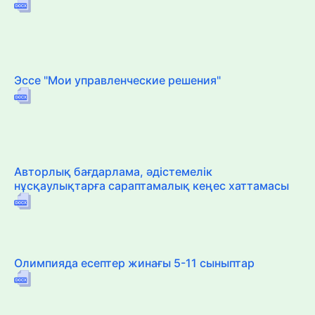
Эссе "Мои управленческие решения"
Авторлық бағдарлама, әдістемелік
нұсқаулықтарға сараптамалық кеңес хаттамасы
Олимпияда есептер жинағы 5-11 сыныптар