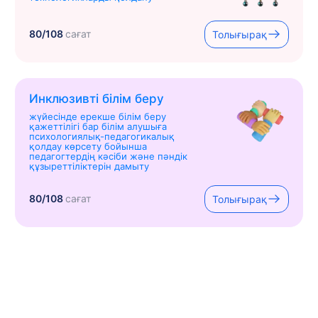
80/108
сағат
Толығырақ
Инклюзивті білім беру
жүйесінде ерекше білім беру
қажеттілігі бар білім алушыға
психологиялық-педагогикалық
қолдау көрсету бойынша
педагогтердің кәсіби және пәндік
құзыреттіліктерін дамыту
80/108
сағат
Толығырақ