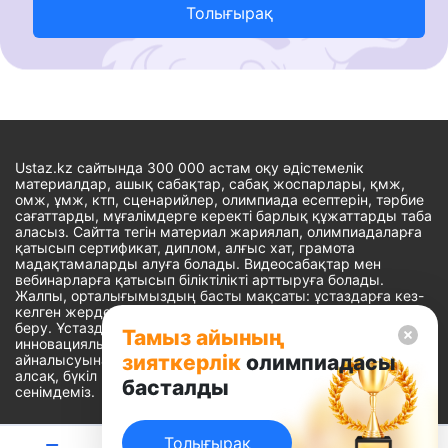
Толығырақ
Ustaz.kz сайтында 300 000 астам оқу әдістемелік
материалдар, ашық сабақтар, сабақ жоспарлары, қмж,
омж, ұмж, ктп, сценарийлер, олимпиада есептерін, тәрбие
сағаттарды, мұғалімдерге керекті барлық құжаттарды таба
аласыз. Сайтта тегін материал жариялап, олимпиадаларға
қатысып сертификат, диплом, алғыс хат, грамота
мадақтамаларды алуға болады. Видеосабақтар мен
вебинарларға қатысып біліктілікті арттыруға болады.
Жалпы, орталығымыздың басты мақсаты: ұстаздарға кез-
келген жерде, кез-келген уақытта білім алуына мүмкіндік
беру. Ұстаздардың барлық өзекті мәселелеріне
Тамыз айының
инновациялық шешім тауып, шығармашылық жұмыспен
зияткерлік
олимпиадасы
айналысуына уақыт сыйлау. «Ұстаздарға сапалы білім бере
алсақ, бүкіл Қазақ еліне білім бере аламыз» - деген
басталды
сенімдеміз.
Толығырақ