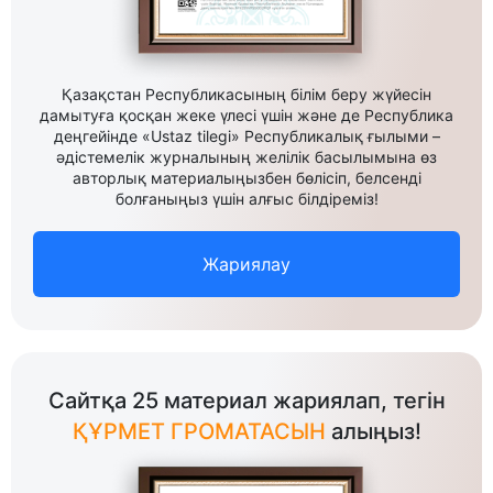
Қазақстан Республикасының білім беру жүйесін
дамытуға қосқан жеке үлесі үшін және де Республика
деңгейінде «Ustaz tilegi» Республикалық ғылыми –
әдістемелік журналының желілік басылымына өз
авторлық материалыңызбен бөлісіп, белсенді
болғаныңыз үшін алғыс білдіреміз!
Жариялау
Сайтқа 25 материал жариялап, тегін
ҚҰРМЕТ ГРОМАТАСЫН
алыңыз!