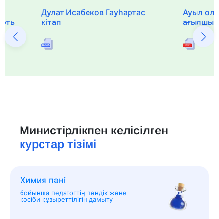
Дулат Исабеков Гауһартас
Ауыл оли
ерть
кітап
ағылшын 
Министірлікпен келісілген
курстар тізімі
Химия пәні
бойынша педагогтің пәндік және
кәсіби құзыреттілігін дамыту