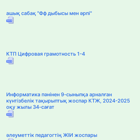
ашық сабақ "Фф дыбысы мен әрпі"
КТП Цифровая грамотность 1-4
Информатика пәнінен 9-сыныпқа арналған
күнтізбелік тақырыптық жоспар КТЖ, 2024-2025
оқу жылы 34-сағат
әлеуметтік педагогтің ЖІИ жоспары