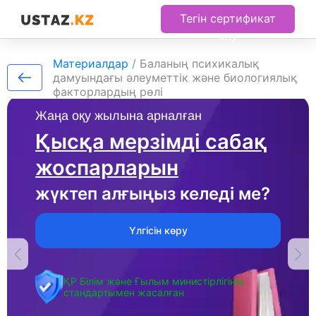
Тегін сертификат
алу
Материалдар
/
Баланың психикалық
дамуындағы әлеуметтік және биологиялық
факторлардың pөлi
Жаңа оқу жылына арналған
Қысқа мерзімді сабақ
жоспарларын
жүктеп алғыңыз келеді ме?
Үлгісін көру
ҚР Білім және Ғылым министірлігінің
стандартымен жасалған