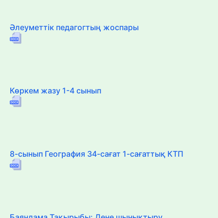
Әлеуметтік педагогтың жоспары
Көркем жазу 1-4 сынып
8-сынып География 34-сағат 1-сағаттық КТП
Баяндама Тақырыбы: Дене шынықтыру