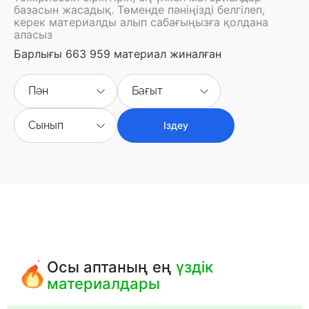
базасын жасадық. Төменде пәніңізді белгілеп,
керек материалды алып сабағыңызға қолдана
аласыз
Барлығы 663 959 материал жиналған
Пән
Бағыт
Сынып
Іздеу
Осы аптаның ең
үздік
материалдары