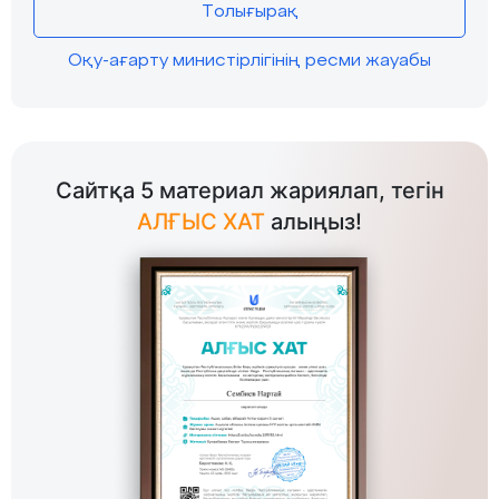
Толығырақ
Оқу-ағарту министірлігінің ресми жауабы
Сайтқа 5 материал жариялап, тегін
АЛҒЫС ХАТ
алыңыз!