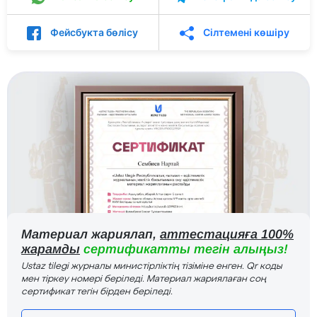
Фейсбукта бөлісу
Сілтемені көшіру
Материал жариялап,
аттестацияға 100%
жарамды
сертификатты тегін алыңыз!
Ustaz tilegi журналы министірліктің тізіміне енген. Qr коды
мен тіркеу номері беріледі. Материал жариялаған соң
сертификат тегін бірден беріледі.