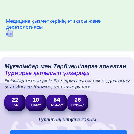
Медицина қызметкерінің этикасы және
деонтологиясы
Мұғалімдер мен Тәрбиешілерге арналған
Турнирге қатысып үлгеріңіз
Бірінші қатысып көріңіз. Егер орын алып жатсаңыз, дипломды
алуға болады. Қатысып, тест тапсыру тегін
22
10
54
27
Күн
Сағат
Минут
Секунд
Турнирдің бітуіне қалды