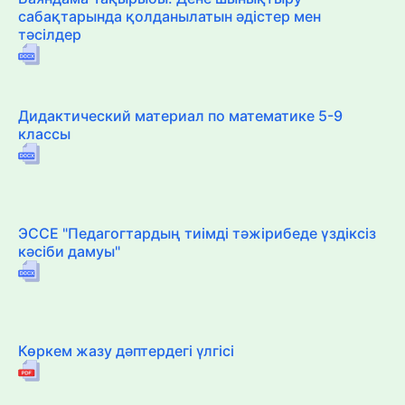
сабақтарында қолданылатын әдістер мен
тәсілдер
Дидактический материал по математике 5-9
классы
ЭССЕ "Педагогтардың тиімді тәжірибеде үздіксіз
кәсіби дамуы"
Көркем жазу дәптердегі үлгісі