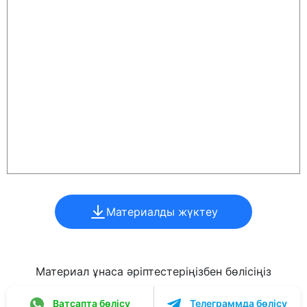
Материалды жүктеу
Материал ұнаса әріптестеріңізбен бөлісіңіз
Ватсапта бөлісу
Телеграммда бөлісу