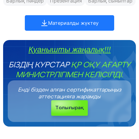
Барлық пәндер
Презентация
Барлық сыныптар
Материалды жүктеу
Қуанышты жаңалық!!!
БІЗДІҢ КУРСТАР
ҚР ОҚУ АҒАРТУ
МИНИСТРЛІГІМЕН КЕЛІСІЛДІ.
Енді бізден алған сертификаттарыңыз
аттестацияға жарамды
Толығырақ