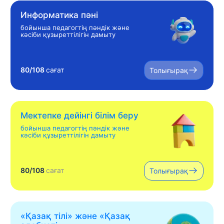
Информатика пәні
бойынша педагогтің пәндік және
кәсіби құзыреттілігін дамыту
80/108
сағат
Толығырақ
Мектепке дейінгі білім беру
бойынша педагогтің пәндік және
кәсіби құзыреттілігін дамыту
80/108
сағат
Толығырақ
«Қазақ тілі» жəне «Қазақ