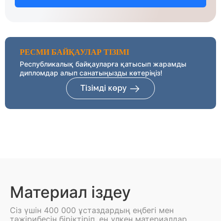
РЕСМИ БАЙҚАУЛАР ТІЗІМІ
Республикалық байқауларға қатысып жарамды
дипломдар алып санатыңызды көтеріңіз!
Тізімді көру
Материал іздеу
Сіз үшін 400 000 ұстаздардың еңбегі мен
тәжірибесін біріктіріп, ең үлкен материалдар