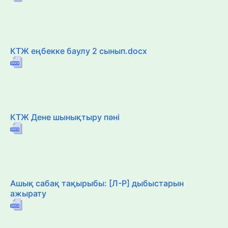
КТЖ еңбекке баулу 2 сынып.docx
КТЖ Дене шынықтыру пәні
Ашық сабақ тақырыбы: [Л-Р] дыбыстарын
ажырату