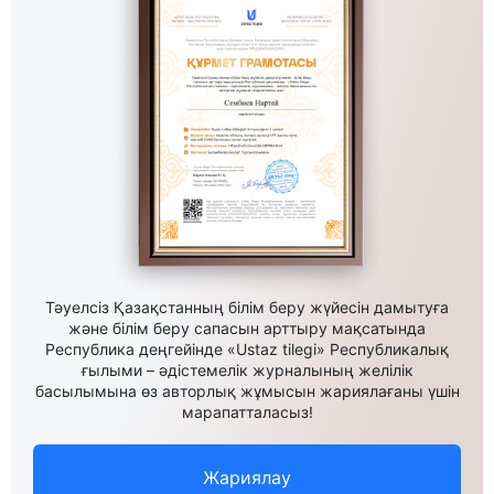
Тәуелсіз Қазақстанның білім беру жүйесін дамытуға
және білім беру сапасын арттыру мақсатында
Республика деңгейінде «Ustaz tilegi» Республикалық
ғылыми – әдістемелік журналының желілік
басылымына өз авторлық жұмысын жариялағаны үшін
марапатталасыз!
Жариялау