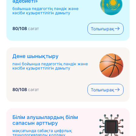
əдебиеті»
бойынша педагогтің пәндік және
кәсіби құзыреттілігін дамыту
80/108
сағат
Толығырақ
Дене шынықтыру
пәні бойынша педагогтің пәндік және
кәсіби құзыреттілігін дамыту
80/108
сағат
Толығырақ
Білім алушылардың білім
сапасын арттыру
мақсатында сабақта цифрлық
технологияларды қолдану