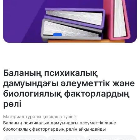
Баланың психикалық
дамуындағы әлеуметтік және
биологиялық факторлардың
pөлi
Материал туралы қысқаша түсінік
Баланың психикалық дамуындағы әлеуметтік және
биологиялық факторлардың pөлін айқындайды