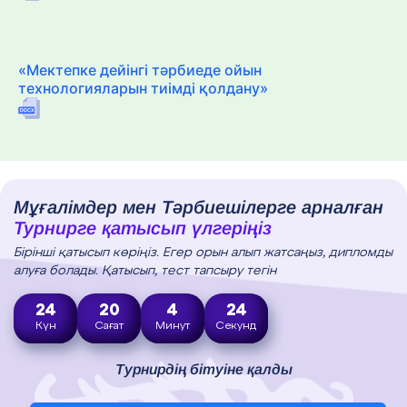
«Мектепке дейінгі тәрбиеде ойын
технологияларын тиімді қолдану»
Мұғалімдер мен Тәрбиешілерге арналған
Турнирге қатысып үлгеріңіз
Бірінші қатысып көріңіз. Егер орын алып жатсаңыз, дипломды
алуға болады. Қатысып, тест тапсыру тегін
24
20
4
23
Күн
Сағат
Минут
Секунд
Турнирдің бітуіне қалды