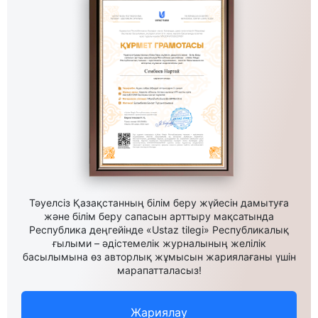
Тәуелсіз Қазақстанның білім беру жүйесін дамытуға
және білім беру сапасын арттыру мақсатында
Республика деңгейінде «Ustaz tilegi» Республикалық
ғылыми – әдістемелік журналының желілік
басылымына өз авторлық жұмысын жариялағаны үшін
марапатталасыз!
Жариялау