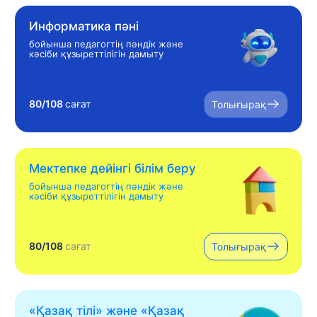
Информатика пәні
бойынша педагогтің пәндік және
кәсіби құзыреттілігін дамыту
80/108
сағат
Толығырақ
Мектепке дейінгі білім беру
бойынша педагогтің пәндік және
кәсіби құзыреттілігін дамыту
80/108
сағат
Толығырақ
«Қазақ тілі» жəне «Қазақ