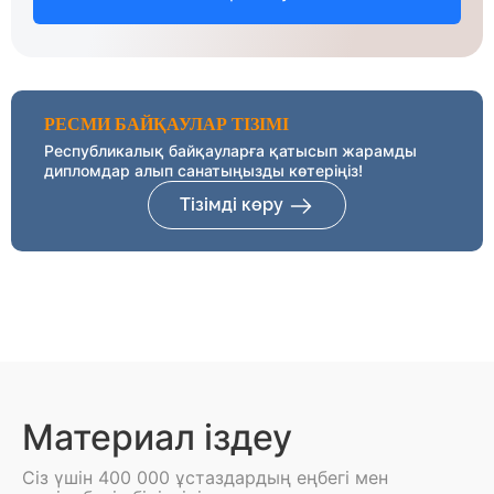
РЕСМИ БАЙҚАУЛАР ТІЗІМІ
Республикалық байқауларға қатысып жарамды
дипломдар алып санатыңызды көтеріңіз!
Тізімді көру
Материал іздеу
Сіз үшін 400 000 ұстаздардың еңбегі мен