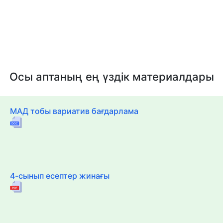
Осы аптаның ең үздік материалдары
МАД тобы вариатив бағдарлама
4-сынып есептер жинағы