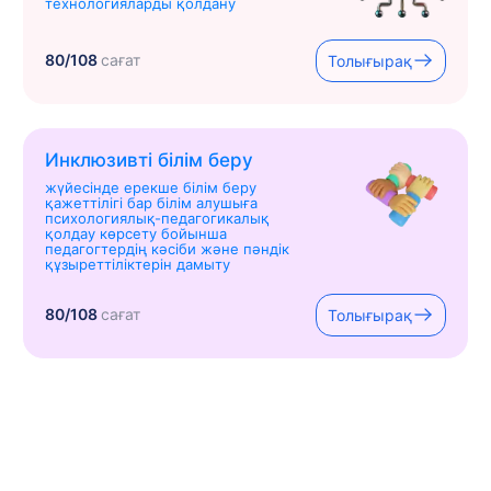
технологияларды қолдану
80/108
сағат
Толығырақ
Инклюзивті білім беру
жүйесінде ерекше білім беру
қажеттілігі бар білім алушыға
психологиялық-педагогикалық
қолдау көрсету бойынша
педагогтердің кәсіби және пәндік
құзыреттіліктерін дамыту
80/108
сағат
Толығырақ