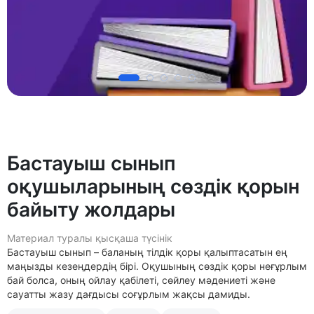
Бастауыш сынып
оқушыларының сөздік қорын
байыту жолдары
Материал туралы қысқаша түсінік
Бастауыш сынып – баланың тілдік қоры қалыптасатын ең
маңызды кезеңдердің бірі. Оқушының сөздік қоры неғұрлым
бай болса, оның ойлау қабілеті, сөйлеу мәдениеті және
сауатты жазу дағдысы соғұрлым жақсы дамиды.