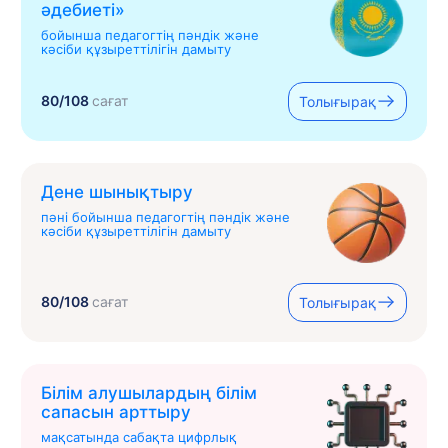
əдебиеті»
бойынша педагогтің пәндік және
кәсіби құзыреттілігін дамыту
80/108
сағат
Толығырақ
Дене шынықтыру
пәні бойынша педагогтің пәндік және
кәсіби құзыреттілігін дамыту
80/108
сағат
Толығырақ
Білім алушылардың білім
сапасын арттыру
мақсатында сабақта цифрлық