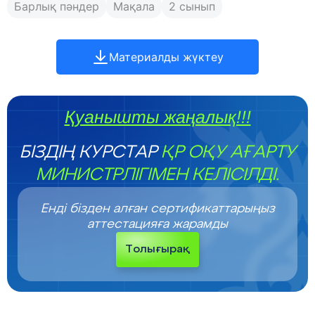
Барлық пәндер
Мақала
2 сынып
Материалды жүктеу
Қуанышты жаңалық!!!
БІЗДІҢ КУРСТАР
ҚР ОҚУ АҒАРТУ
МИНИСТРЛІГІМЕН КЕЛІСІЛДІ.
Енді бізден алған сертификаттарыңыз
аттестацияға жарамды
Толығырақ