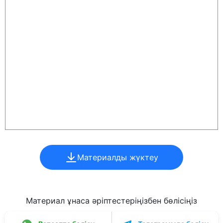
Материалды жүктеу
Материал ұнаса әріптестеріңізбен бөлісіңіз