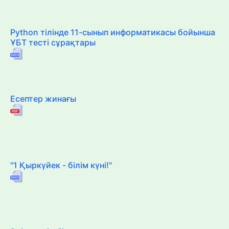
Python тілінде 11-сынып информатикасы бойынша
ҰБТ тесті сұрақтары
Есептер жинағы
"1 Қыркүйек - білім күні!"