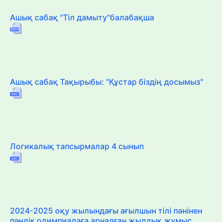
Ашық сабақ "Тіл дамыту"балабақша
Ашық сабақ Тақырыбы: "Құстар біздің досымыз"
Логикалық тапсырмалар 4 сынып
2024-2025 оқу жылындағы ағылшын тілі пәнінен
пәндік олимпиадаға арналған жылдық жұмыс