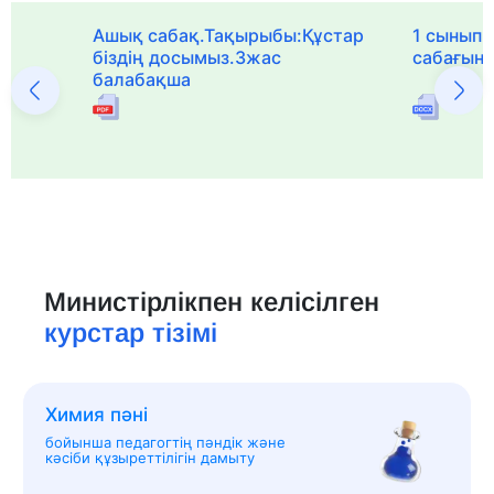
Ашық сабақ.Тақырыбы:Құстар
1 сыныпқа
біздің досымыз.3жас
сабағын
балабақша
Министірлікпен келісілген
курстар тізімі
Химия пәні
бойынша педагогтің пәндік және
кәсіби құзыреттілігін дамыту