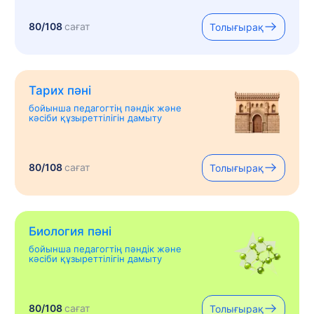
80/108
сағат
Толығырақ
Тарих пәні
бойынша педагогтің пәндік және
кәсіби құзыреттілігін дамыту
80/108
сағат
Толығырақ
Биология пәні
бойынша педагогтің пәндік және
кәсіби құзыреттілігін дамыту
80/108
сағат
Толығырақ