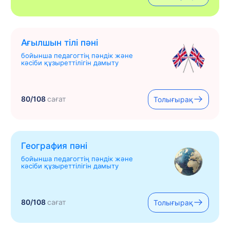
Ағылшын тілі пәні
бойынша педагогтің пәндік және
кәсіби құзыреттілігін дамыту
80/108
сағат
Толығырақ
География пәні
бойынша педагогтің пәндік және
кәсіби құзыреттілігін дамыту
80/108
сағат
Толығырақ