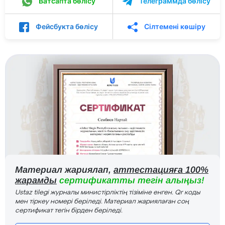
Ватсапта бөлісу
Телеграммда бөлісу
Фейсбукта бөлісу
Сілтемені көшіру
Материал жариялап,
аттестацияға 100%
жарамды
сертификатты тегін алыңыз!
Ustaz tilegi журналы министірліктің тізіміне енген. Qr коды
мен тіркеу номері беріледі. Материал жариялаған соң
сертификат тегін бірден беріледі.