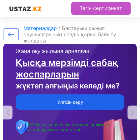
Тегін сертификат
алу
Материалдар
/
Бастауыш сынып
оқушыларының сөздік қорын байыту
жолдары
Жаңа оқу жылына арналған
Қысқа мерзімді сабақ
жоспарларын
жүктеп алғыңыз келеді ме?
Үлгісін көру
ҚР Білім және Ғылым министірлігінің
стандартымен жасалған