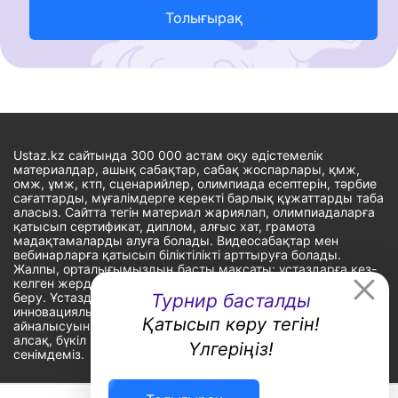
Толығырақ
Ustaz.kz сайтында 300 000 астам оқу әдістемелік
материалдар, ашық сабақтар, сабақ жоспарлары, қмж,
омж, ұмж, ктп, сценарийлер, олимпиада есептерін, тәрбие
сағаттарды, мұғалімдерге керекті барлық құжаттарды таба
аласыз. Сайтта тегін материал жариялап, олимпиадаларға
қатысып сертификат, диплом, алғыс хат, грамота
мадақтамаларды алуға болады. Видеосабақтар мен
вебинарларға қатысып біліктілікті арттыруға болады.
Жалпы, орталығымыздың басты мақсаты: ұстаздарға кез-
келген жерде, кез-келген уақытта білім алуына мүмкіндік
беру. Ұстаздардың барлық өзекті мәселелеріне
Турнир басталды
инновациялық шешім тауып, шығармашылық жұмыспен
Қатысып көру тегін!
айналысуына уақыт сыйлау. «Ұстаздарға сапалы білім бере
алсақ, бүкіл Қазақ еліне білім бере аламыз» - деген
Үлгеріңіз!
сенімдеміз.