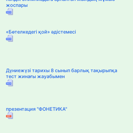
жоспары
«Бөтелкедегі қой» әдістемесі
Дүниежүзі тарихы 8 сынып барлық тақырыпқа
тест жинағы жауабымен
презентация "ФОНЕТИКА"