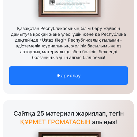
Қазақстан Республикасының білім беру жүйесін
дамытуға қосқан жеке үлесі үшін және де Республика
деңгейінде «Ustaz tilegi» Республикалық ғылыми –
әдістемелік журналының желілік басылымына өз
авторлық материалыңызбен бөлісіп, белсенді
болғаныңыз үшін алғыс білдіреміз!
Жариялау
Сайтқа 25 материал жариялап, тегін
ҚҰРМЕТ ГРОМАТАСЫН
алыңыз!