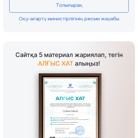
Толығырақ
Оқу-ағарту министірлігінің ресми жауабы
Сайтқа 5 материал жариялап, тегін
АЛҒЫС ХАТ
алыңыз!