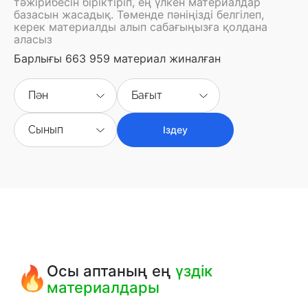
тәжірибесін біріктіріп, ең үлкен материалдар
базасын жасадық. Төменде пәніңізді белгілеп,
керек материалды алып сабағыңызға қолдана
аласыз
Барлығы 663 959 материал жиналған
Пән
Бағыт
Сынып
Іздеу
Осы аптаның ең
үздік
материалдары