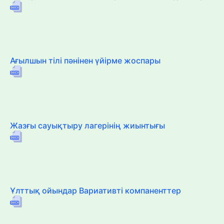
Ағылшын тілі пәнінен үйірме жоспары
Жазғы сауықтыру лагерінің жиынтығы
Ұлттық ойындар Вариативті компаненттер