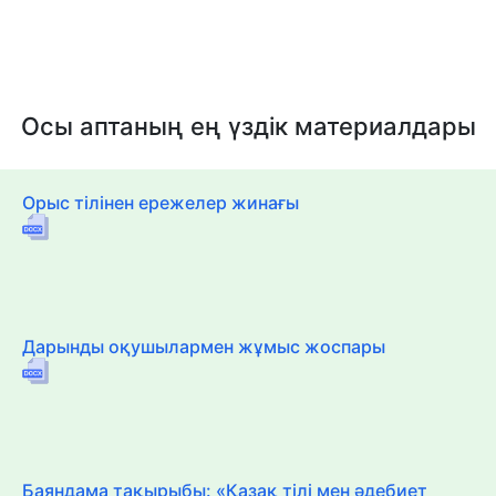
Осы аптаның ең үздік материалдары
Орыс тілінен ережелер жинағы
Дарынды оқушылармен жұмыс жоспары
Баяндама тақырыбы: «Қазақ тілі мен әдебиет