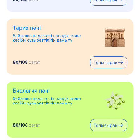
Тарих пәні
бойынша педагогтің пәндік және
кәсіби құзыреттілігін дамыту
80/108
сағат
Толығырақ
Биология пәні
бойынша педагогтің пәндік және
кәсіби құзыреттілігін дамыту
80/108
сағат
Толығырақ