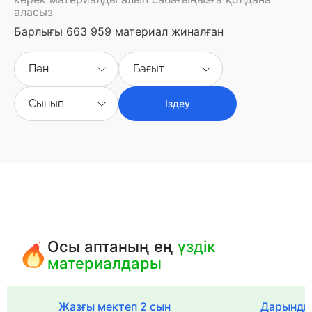
аласыз
Барлығы 663 959 материал жиналған
Пән
Бағыт
Сынып
Іздеу
Осы аптаның ең
үздік
материалдары
с
Жазғы мектеп 2 сын
Дарынды