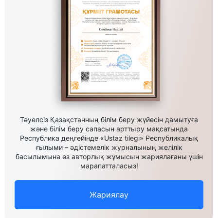
Тәуелсіз Қазақстанның білім беру жүйесін дамытуға
және білім беру сапасын арттыру мақсатында
Республика деңгейінде «Ustaz tilegi» Республикалық
ғылыми – әдістемелік журналының желілік
басылымына өз авторлық жұмысын жариялағаны үшін
марапатталасыз!
Жариялау