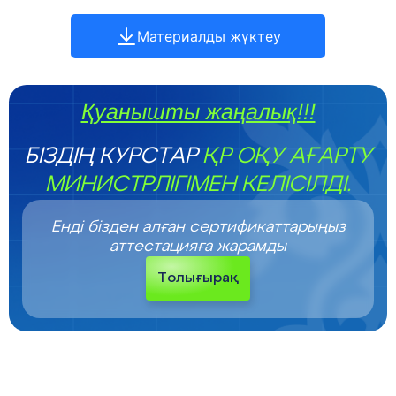
Материалды жүктеу
Қуанышты жаңалық!!!
БІЗДІҢ КУРСТАР
ҚР ОҚУ АҒАРТУ
МИНИСТРЛІГІМЕН КЕЛІСІЛДІ.
Енді бізден алған сертификаттарыңыз
аттестацияға жарамды
Толығырақ