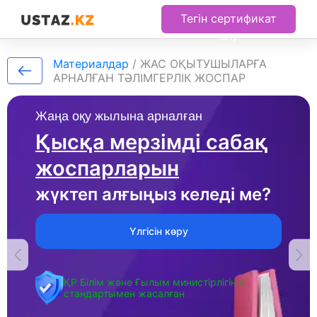
Тегін сертификат
алу
Материалдар
/
ЖАС ОҚЫТУШЫЛАРҒА
АРНАЛҒАН ТӘЛІМГЕРЛІК ЖОСПАР
Жаңа оқу жылына арналған
Қысқа мерзімді сабақ
жоспарларын
жүктеп алғыңыз келеді ме?
Үлгісін көру
ҚР Білім және Ғылым министірлігінің
стандартымен жасалған