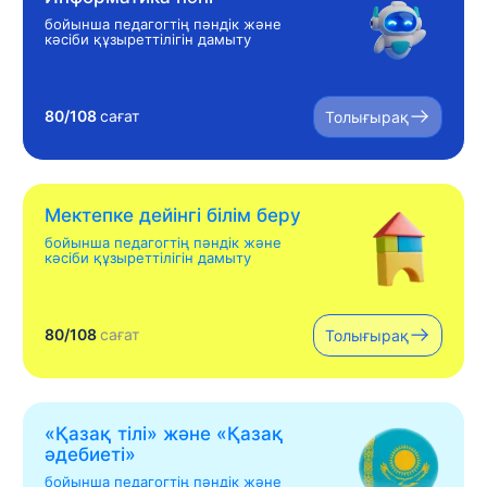
бойынша педагогтің пәндік және
кәсіби құзыреттілігін дамыту
80/108
сағат
Толығырақ
Мектепке дейінгі білім беру
бойынша педагогтің пәндік және
кәсіби құзыреттілігін дамыту
80/108
сағат
Толығырақ
«Қазақ тілі» жəне «Қазақ
əдебиеті»
бойынша педагогтің пәндік және