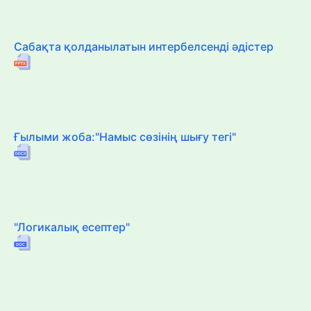
Сабақта қолданылатын интербелсенді әдістер
Ғылыми жоба:"Намыс сөзінің шығу тегі"
"Логикалық есептер"