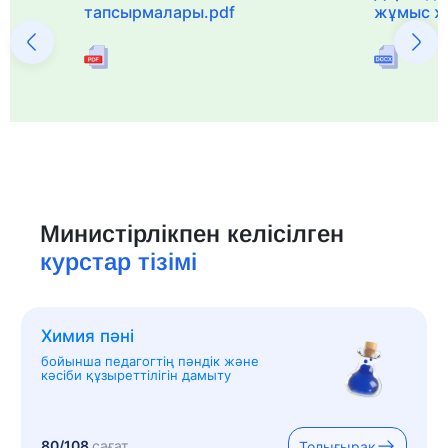
тапсырмалары.pdf
жұмыс ж
Министірлікпен келісілген
курстар тізімі
Химия пәні
бойынша педагогтің пәндік және
кәсіби құзыреттілігін дамыту
80/108
сағат
Толығырақ