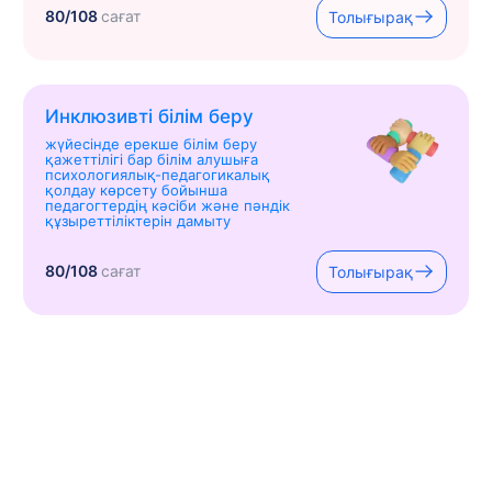
80/108
сағат
Толығырақ
Инклюзивті білім беру
жүйесінде ерекше білім беру
қажеттілігі бар білім алушыға
психологиялық-педагогикалық
қолдау көрсету бойынша
педагогтердің кәсіби және пәндік
құзыреттіліктерін дамыту
80/108
сағат
Толығырақ