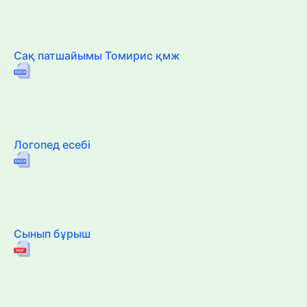
Сақ патшайымы Томирис қмж
Логопед есебі
Сынып бұрыш