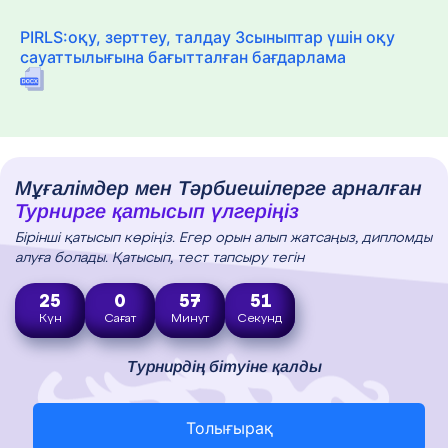
PIRLS:оқу, зерттеу, талдау 3сыныптар үшін оқу
сауаттылығына бағытталған бағдарлама
Мұғалімдер мен Тәрбиешілерге арналған
Турнирге қатысып үлгеріңіз
Бірінші қатысып көріңіз. Егер орын алып жатсаңыз, дипломды
алуға болады. Қатысып, тест тапсыру тегін
25
0
57
50
Күн
Сағат
Минут
Секунд
Турнирдің бітуіне қалды
Толығырақ