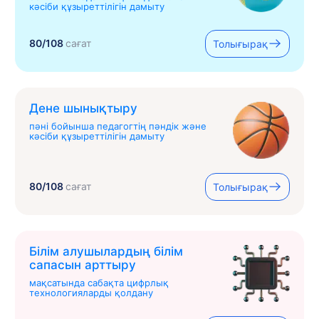
кәсіби құзыреттілігін дамыту
80/108
сағат
Толығырақ
Дене шынықтыру
пәні бойынша педагогтің пәндік және
кәсіби құзыреттілігін дамыту
80/108
сағат
Толығырақ
Білім алушылардың білім
сапасын арттыру
мақсатында сабақта цифрлық
технологияларды қолдану