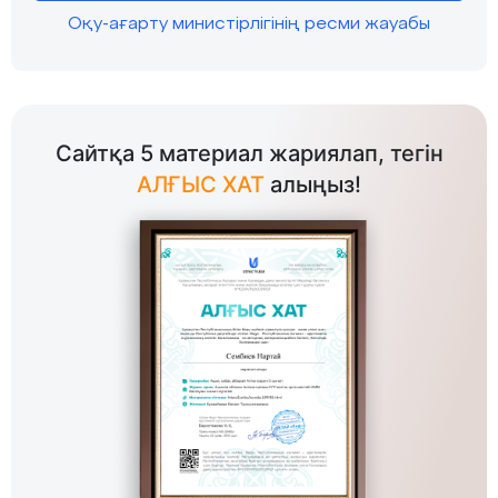
Оқу-ағарту министірлігінің ресми жауабы
Сайтқа 5 материал жариялап, тегін
АЛҒЫС ХАТ
алыңыз!