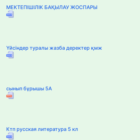
МЕКТЕПІШІЛІК БАҚЫЛАУ ЖОСПАРЫ
Үйсіндер туралы жазба деректер қмж
сынып бұрышы 5А
Ктп русская литература 5 кл