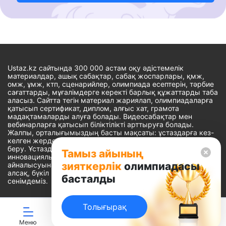
Ustaz.kz сайтында 300 000 астам оқу әдістемелік
материалдар, ашық сабақтар, сабақ жоспарлары, қмж,
омж, ұмж, ктп, сценарийлер, олимпиада есептерін, тәрбие
сағаттарды, мұғалімдерге керекті барлық құжаттарды таба
аласыз. Сайтта тегін материал жариялап, олимпиадаларға
қатысып сертификат, диплом, алғыс хат, грамота
мадақтамаларды алуға болады. Видеосабақтар мен
вебинарларға қатысып біліктілікті арттыруға болады.
Жалпы, орталығымыздың басты мақсаты: ұстаздарға кез-
келген жерде, кез-келген уақытта білім алуына мүмкіндік
беру. Ұстаздардың барлық өзекті мәселелеріне
Тамыз айының
инновациялық шешім тауып, шығармашылық жұмыспен
зияткерлік
олимпиадасы
айналысуына уақыт сыйлау. «Ұстаздарға сапалы білім бере
алсақ, бүкіл Қазақ еліне білім бере аламыз» - деген
басталды
сенімдеміз.
Толығырақ
Сайт Peaksoft веб-студиясында жасалған - Peaksoft.kz
Меню
ЖИ көмекші
Ойындар
Дайын ҚМЖ