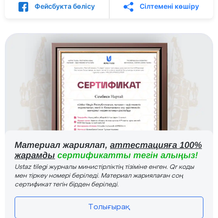
Фейсбукта бөлісу
Сілтемені көшіру
Материал жариялап,
аттестацияға 100%
жарамды
сертификатты тегін алыңыз!
Ustaz tilegi журналы министірліктің тізіміне енген. Qr коды
мен тіркеу номері беріледі. Материал жариялаған соң
сертификат тегін бірден беріледі.
Толығырақ