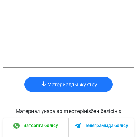
Материалды жүктеу
Материал ұнаса әріптестеріңізбен бөлісіңіз
Ватсапта бөлісу
Телеграммда бөлісу