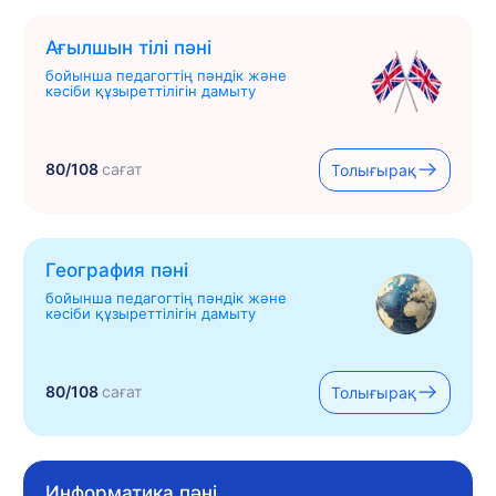
Ағылшын тілі пәні
бойынша педагогтің пәндік және
кәсіби құзыреттілігін дамыту
80/108
сағат
Толығырақ
География пәні
бойынша педагогтің пәндік және
кәсіби құзыреттілігін дамыту
80/108
сағат
Толығырақ
Информатика пәні