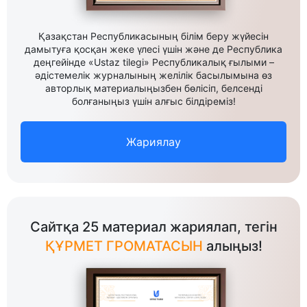
Қазақстан Республикасының білім беру жүйесін
дамытуға қосқан жеке үлесі үшін және де Республика
деңгейінде «Ustaz tilegi» Республикалық ғылыми –
әдістемелік журналының желілік басылымына өз
авторлық материалыңызбен бөлісіп, белсенді
болғаныңыз үшін алғыс білдіреміз!
Жариялау
Сайтқа 25 материал жариялап, тегін
ҚҰРМЕТ ГРОМАТАСЫН
алыңыз!