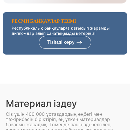
РЕСМИ БАЙҚАУЛАР ТІЗІМІ
Республикалық байқауларға қатысып жарамды
дипломдар алып санатыңызды көтеріңіз!
Тізімді көру
Материал іздеу
Сіз үшін 400 000 ұстаздардың еңбегі мен
тәжірибесін біріктіріп, ең үлкен материалдар
базасын жасадық. Төменде пәніңізді белгілеп,
керек материалды алып сабағыңызға қолдана