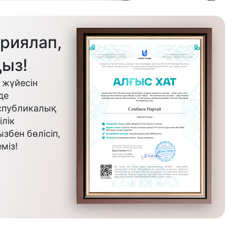
риялап,
ыз!
 жүйесін
де
еспубликалық
лік
бен бөлісіп,
міз!