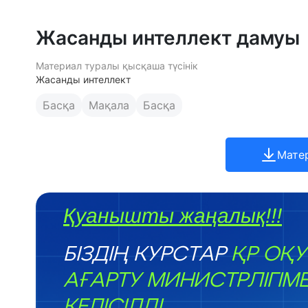
Жасанды интеллект дамуы
Материал туралы қысқаша түсінік
Жасанды интеллект
Басқа
Мақала
Басқа
Мате
Қуанышты жаңалық!!!
БІЗДІҢ КУРСТАР
ҚР ОҚУ
АҒАРТУ МИНИСТРЛІГІМ
КЕЛІСІЛДІ.