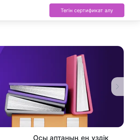
Тегін сертификат алу
Осы аптаның ең үздік