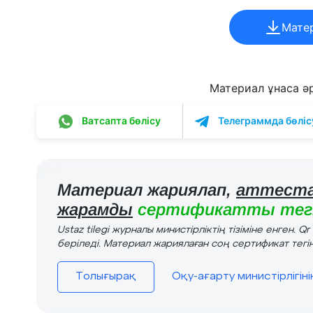
Мате
Материал ұнаса әрі
Ватсапта бөлісу
Телеграммда бөліс
Материал жариялап,
аттеста
жарамды
сертификатты тегі
Ustaz tilegi журналы министірліктің тізіміне енген. Q
беріледі. Материал жариялаған соң сертификат тегін
Толығырақ
Оқу-ағарту министірлігін