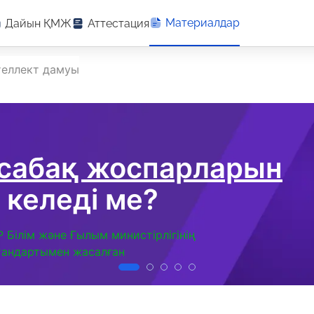
Материалдар
Дайын ҚМЖ
Аттестация
теллект дамуы
 сабақ жоспарларын
 келеді ме?
Р Білім және Ғылым министірлігінің
тандартымен жасалған