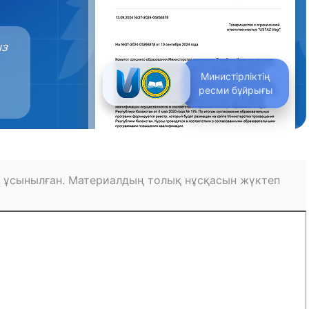
ыз
Министірліктің
ресми бұйрығы
 ұсынылған. Материалдың толық нұсқасын жүктеп