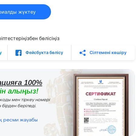
риалды жүктеу
птестеріңізбен бөлісіңіз
у
Фейсбукта бөлісу
Сілтемені көшіру
цияға 100%
н алыңыз!
r коды мен тіркеу номері
 бірден беріледі.
ің ресми жауабы