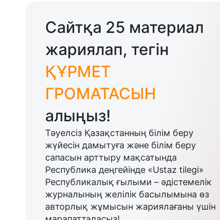
Сайтқа 25 материал
жариялап, тегін
ҚҰРМЕТ
ГРОМАТАСЫН
алыңыз!
Тәуелсіз Қазақстанның білім беру
жүйесін дамытуға және білім беру
сапасын арттыру мақсатында
Республика деңгейінде «Ustaz tilegi»
Республикалық ғылыми – әдістемелік
журналының желілік басылымына өз
авторлық жұмысын жариялағаны үшін
марапатталасыз!