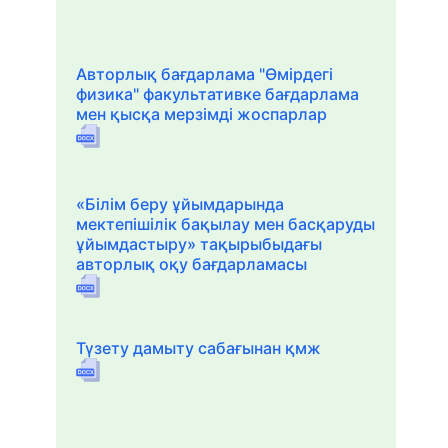
Авторлық бағдарлама "Өмірдегі
физика" факультативке бағдарлама
мен қысқа мерзімді жоспарлар
«Білім беру ұйымдарында
мектепішілік бақылау мен басқаруды
ұйымдастыру» тақырыбыдағы
авторлық оқу бағдарламасы
Түзету дамыту сабағынан қмж