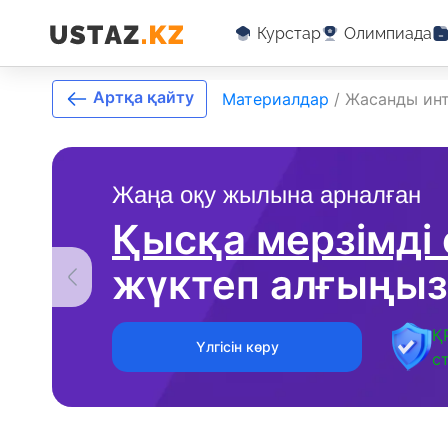
Курстар
Олимпиада
Артқа қайту
Материалдар
/
Жасанды ин
Жаңа оқу жылына арналған
Қысқа мерзімді
жүктеп алғыңыз
Қ
Үлгісін көру
с