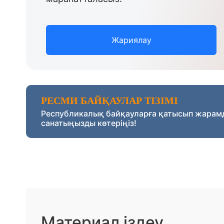
Жариялау
РЕСМИ БАЙҚАУЛАР ТІЗІМІ
Республикалық байқауларға қатысып жарам
санатыңызды көтеріңіз!
Материал іздеу