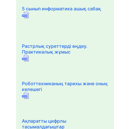
5 сынып информатика ашық сабақ
Растрлық суреттерді өңдеу.
Практикалық жұмыс
Роботтехниканың тарихы және оның
келешегі
Ақпаратты цифрлы
тасымалдағыштар