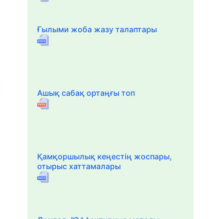
Ғылыми жоба жазу талаптары
Ашық сабақ ортаңғы топ
Қамқоршылық кеңестің жоспары,
отырыс хаттамалары