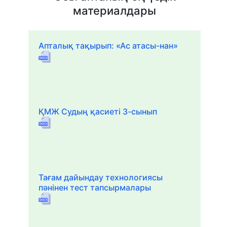
материалдары
Апталық тақырып: «Ас атасы-нан»
ҚМЖ Судың қасиеті 3-сынып
Тағам дайындау технологиясы
пәнінен тест тапсырмалары