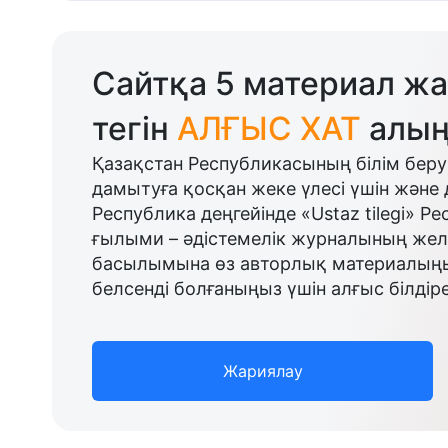
Сайтқа 5 материал жа
тегін
АЛҒЫС ХАТ
алың
Қазақстан Республикасының білім беру
дамытуға қосқан жеке үлесі үшін және 
Республика деңгейінде «Ustaz tilegi» Р
ғылыми – әдістемелік журналының желі
басылымына өз авторлық материалыңыз
белсенді болғаныңыз үшін алғыс білдіре
Жариялау