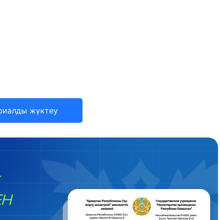
риалды жүктеу
ЕН