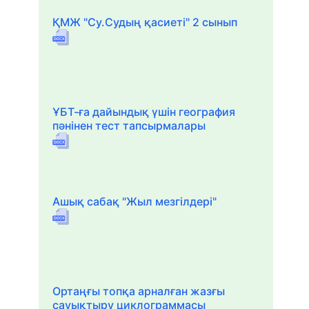
ҚМЖ "Су.Судың қасиеті" 2 сынып
ҰБТ-ға дайындық үшін география
пәнінен тест тапсырмалары
Ашық сабақ "Жыл мезгілдері"
Ортаңғы топқа арналған жазғы
сауықтыру циклограммасы