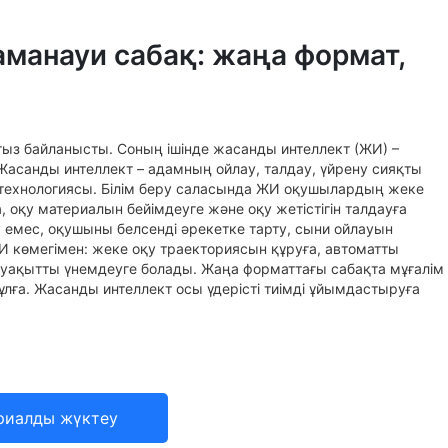
манауи сабақ: жаңа формат,
ығыз байланысты. Соның ішінде жасанды интеллект (ЖИ) –
Жасанды интеллект – адамның ойлау, талдау, үйрену сияқты
 технологиясы. Білім беру саласында ЖИ оқушылардың жеке
, оқу материалын бейімдеуге және оқу жетістігін талдауға
ру емес, оқушыны белсенді әрекетке тарту, сыни ойлауын
 көмегімен: жеке оқу траекториясын құруға, автоматты
е, уақытты үнемдеуге болады. Жаңа форматтағы сабақта мұғалім
тұлға. Жасанды интеллект осы үдерісті тиімді ұйымдастыруға
риалды жүктеу