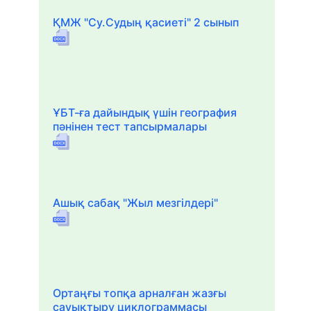
ҚМЖ "Су.Судың қасиеті" 2 сынып
ҰБТ-ға дайындық үшін география
пәнінен тест тапсырмалары
Ашық сабақ "Жыл мезгілдері"
Ортаңғы топқа арналған жазғы
сауықтыру циклограммасы