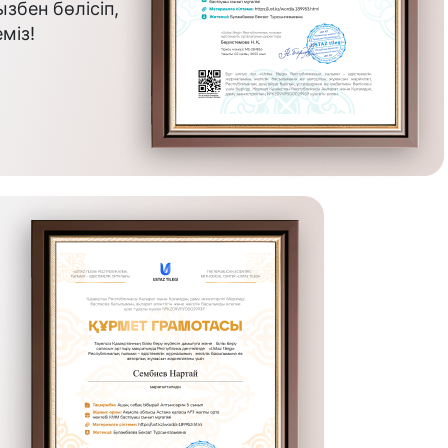
бен бөлісіп,
міз!