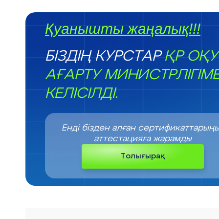
Қуанышты жаңалық!!!
БІЗДІҢ КУРСТАР
ҚР ОҚУ
АҒАРТУ МИНИСТРЛІГІМ
КЕЛІСІЛДІ.
Енді бізден алған сертификаттарың
аттестацияға жарамды
Толығырақ