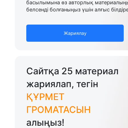
басылымына өз авторлық материалыңыз
белсенді болғаныңыз үшін алғыс білдіре
Жариялау
Сайтқа 25 материал
жариялап, тегін
ҚҰРМЕТ
ГРОМАТАСЫН
алыңыз!