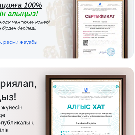
цияға 100%
н алыңыз!
r коды мен тіркеу номері
 бірден беріледі.
ің ресми жауабы
риялап,
ыз!
 жүйесін
де
еспубликалық
лік