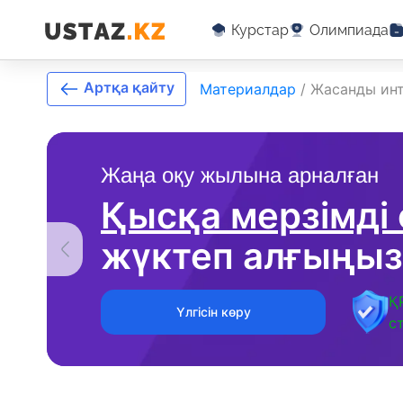
Курстар
Олимпиада
Артқа қайту
Материалдар
/
Жасанды инт
Жаңа оқу жылына арналған
Қысқа мерзімді
жүктеп алғыңыз
Қ
Үлгісін көру
с