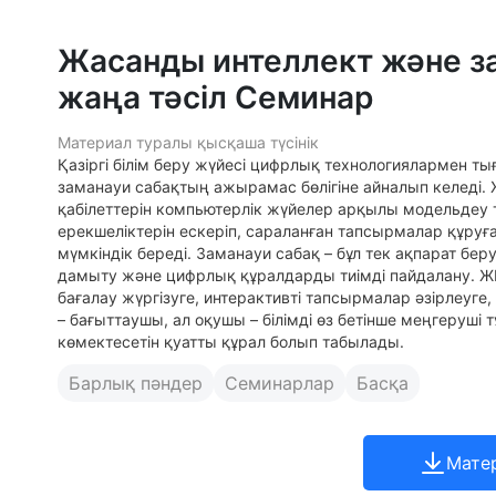
Жасанды интеллект және за
жаңа тәсіл Семинар
Материал туралы қысқаша түсінік
Қазіргі білім беру жүйесі цифрлық технологиялармен т
заманауи сабақтың ажырамас бөлігіне айналып келеді. 
қабілеттерін компьютерлік жүйелер арқылы модельдеу
ерекшеліктерін ескеріп, сараланған тапсырмалар құруға
мүмкіндік береді. Заманауи сабақ – бұл тек ақпарат бе
дамыту және цифрлық құралдарды тиімді пайдалану. ЖИ
бағалау жүргізуге, интерактивті тапсырмалар әзірлеуг
– бағыттаушы, ал оқушы – білімді өз бетінше меңгеруші 
көмектесетін қуатты құрал болып табылады.
Барлық пәндер
Семинарлар
Басқа
Мате