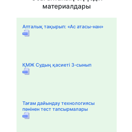
материалдары
Апталық тақырып: «Ас атасы-нан»
ҚМЖ Судың қасиеті 3-сынып
Тағам дайындау технологиясы
пәнінен тест тапсырмалары