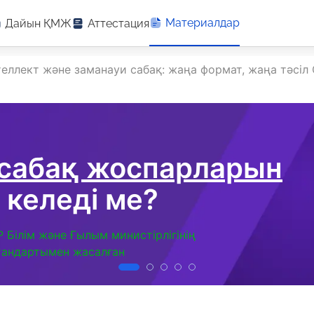
Материалдар
Дайын ҚМЖ
Аттестация
еллект және заманауи сабақ: жаңа формат, жаңа тәсіл
 сабақ жоспарларын
 келеді ме?
Р Білім және Ғылым министірлігінің
тандартымен жасалған