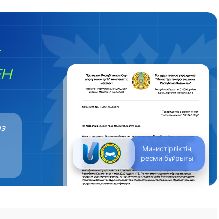
ЕН
ыз
Министірліктің
ресми бұйрығы