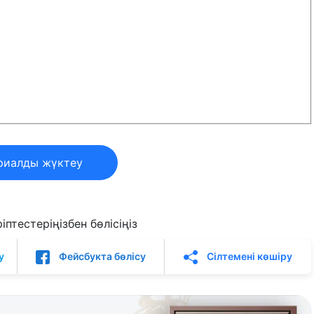
риалды жүктеу
птестеріңізбен бөлісіңіз
у
Фейсбукта бөлісу
Сілтемені көшіру