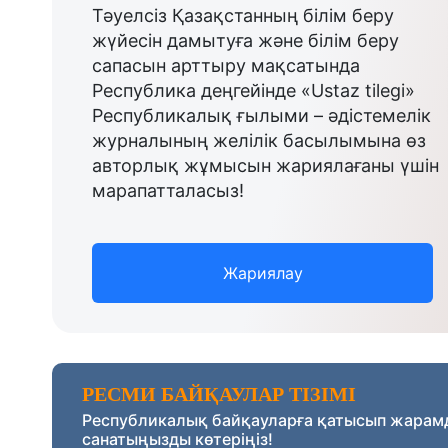
Тәуелсіз Қазақстанның білім беру
жүйесін дамытуға және білім беру
сапасын арттыру мақсатында
Республика деңгейінде «Ustaz tilegi»
Республикалық ғылыми – әдістемелік
журналының желілік басылымына өз
авторлық жұмысын жариялағаны үшін
марапатталасыз!
Жариялау
РЕСМИ БАЙҚАУЛАР ТІЗІМІ
Республикалық байқауларға қатысып жарам
санатыңызды көтеріңіз!