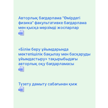
Авторлық бағдарлама "Өмірдегі
физика" факультативке бағдарлама
мен қысқа мерзімді жоспарлар
«Білім беру ұйымдарында
мектепішілік бақылау мен басқаруды
ұйымдастыру» тақырыбыдағы
авторлық оқу бағдарламасы
Түзету дамыту сабағынан қмж