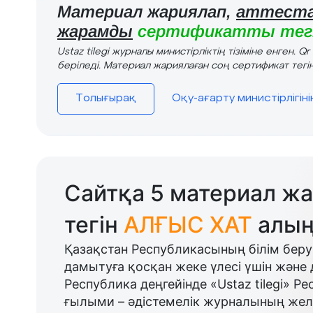
Материал жариялап,
аттеста
жарамды
сертификатты тегі
Ustaz tilegi журналы министірліктің тізіміне енген. Q
беріледі. Материал жариялаған соң сертификат тегін
Толығырақ
Оқу-ағарту министірлігін
Сайтқа 5 материал жа
тегін
АЛҒЫС ХАТ
алың
Қазақстан Республикасының білім беру
дамытуға қосқан жеке үлесі үшін және 
Республика деңгейінде «Ustaz tilegi» Р
ғылыми – әдістемелік журналының желі