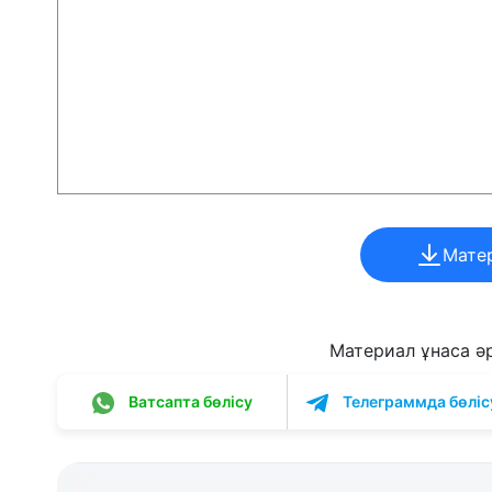
Мате
Материал ұнаса әрі
Ватсапта бөлісу
Телеграммда бөліс