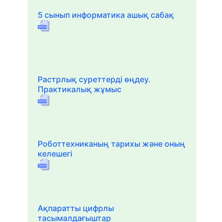
5 сынып информатика ашық сабақ
Растрлық суреттерді өңдеу.
Практикалық жұмыс
Роботтехниканың тарихы және оның
келешегі
Ақпаратты цифрлы
тасымалдағыштар