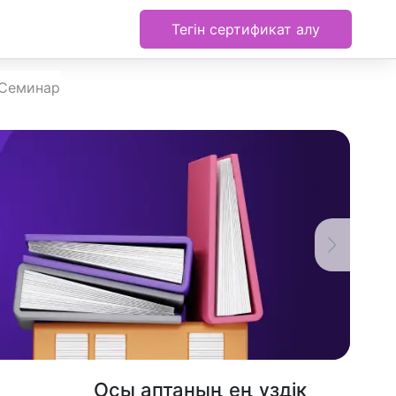
Тегін сертификат алу
 Семинар
Осы аптаның ең үздік