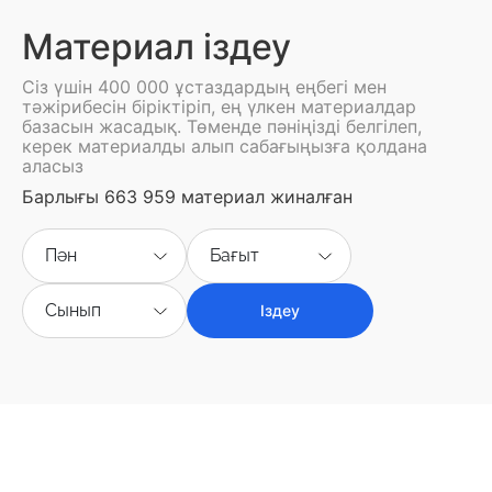
Материал іздеу
Сіз үшін 400 000 ұстаздардың еңбегі мен
тәжірибесін біріктіріп, ең үлкен материалдар
базасын жасадық. Төменде пәніңізді белгілеп,
керек материалды алып сабағыңызға қолдана
аласыз
Барлығы 663 959 материал жиналған
Пән
Бағыт
Сынып
Іздеу