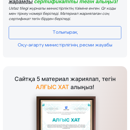
жарамды
сертификатты тегін алыңыз!
Ustaz tilegi журналы министірліктің тізіміне енген. Qr коды
мен тіркеу номері беріледі. Материал жариялаған соң
сертификат тегін бірден беріледі.
Толығырақ
Оқу-ағарту министірлігінің ресми жауабы
Сайтқа 5 материал жариялап, тегін
АЛҒЫС ХАТ
алыңыз!