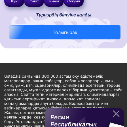
Күн
Сағат
Минут
Секунд
Турнирдің бітуіне қалды
Толығырақ
Ustaz.kz сайтында 300 000 астам оқу әдістемелік
материалдар, ашық сабақтар, сабақ жоспарлары, қмж,
омж, ұмж, ктп, сценарийлер, олимпиада есептерін, тәрбие
сағаттарды, мұғалімдерге керекті барлық құжаттарды таба
аласыз. Сайтта тегін материал жариялап, олимпиадаларға
қатысып сертификат, диплом, алғыс хат, грамота
мадақтамаларды алуға болады. Видеосабақтар мен
вебинарларға қатысып біліктілікті арттыруға болады.
Жалпы, орталығымыздың басты мақсаты: ұстаздарға кез-
Ресми
келген жерде, кез-келген уақытта білім алуына мүмкіндік
беру. Ұстаздардың барлық өзекті мәселелеріне
Республикалық
инновациялық шешім тауып, шығармашылық жұмыспен