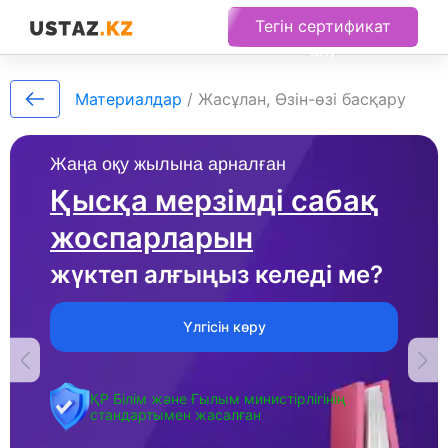
Тегін сертификат
алу
Материалдар
/
Жасұлан, Өзін-өзі басқару
Жаңа оқу жылына арналған
Қысқа мерзімді сабақ
жоспарларын
жүктеп алғыңыз келеді ме?
Үлгісін көру
ҚР Білім және Ғылым министірлігінің
стандартымен жасалған