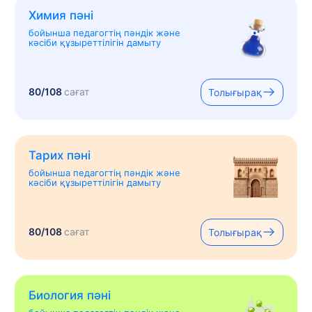
Химия пәні
бойынша педагогтің пәндік және
кәсіби құзыреттілігін дамыту
80/108
сағат
Толығырақ
Тарих пәні
бойынша педагогтің пәндік және
кәсіби құзыреттілігін дамыту
80/108
сағат
Толығырақ
Биология пәні