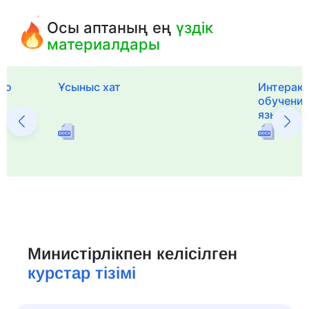
Осы аптаның ең
үздік
материалдары
го
Ұсыныс хат
Интерак
обучения
языка и 
Министірлікпен келісілген
курстар тізімі