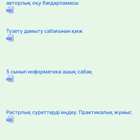
авторлық оқу бағдарламасы
Түзету дамыту сабағынан қмж
5 сынып информатика ашық сабақ
Растрлық суреттерді өңдеу. Практикалық жұмыс