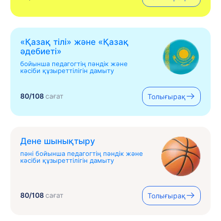
«Қазақ тілі» жəне «Қазақ
əдебиеті»
бойынша педагогтің пәндік және
кәсіби құзыреттілігін дамыту
80/108
сағат
Толығырақ
Дене шынықтыру
пәні бойынша педагогтің пәндік және
кәсіби құзыреттілігін дамыту
80/108
сағат
Толығырақ