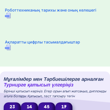
Роботтехниканың тарихы және оның келешегі
Ақпаратты цифрлы тасымалдағыштар
Мұғалімдер мен Тәрбиешілерге арналған
Турнирге қатысып үлгеріңіз
Бірінші қатысып көріңіз. Егер орын алып жатсаңыз, дипломды
алуға болады. Қатысып, тест тапсыру тегін
23
14
45
16