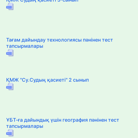
Тағам дайындау технологиясы пәнінен тест
тапсырмалары
ҚМЖ "Су.Судың қасиеті" 2 сынып
ҰБТ-ға дайындық үшін география пәнінен тест
тапсырмалары