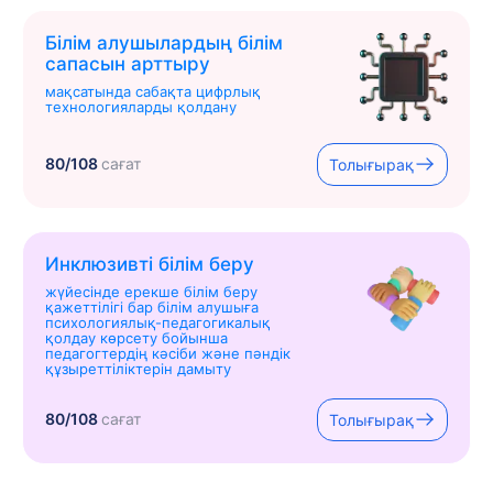
Білім алушылардың білім
сапасын арттыру
мақсатында сабақта цифрлық
технологияларды қолдану
80/108
сағат
Толығырақ
Инклюзивті білім беру
жүйесінде ерекше білім беру
қажеттілігі бар білім алушыға
психологиялық-педагогикалық
қолдау көрсету бойынша
педагогтердің кәсіби және пәндік
құзыреттіліктерін дамыту
80/108
сағат
Толығырақ