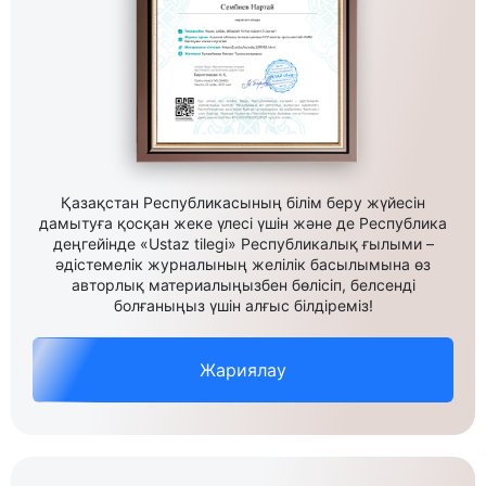
Қазақстан Республикасының білім беру жүйесін
дамытуға қосқан жеке үлесі үшін және де Республика
деңгейінде «Ustaz tilegi» Республикалық ғылыми –
әдістемелік журналының желілік басылымына өз
авторлық материалыңызбен бөлісіп, белсенді
болғаныңыз үшін алғыс білдіреміз!
Жариялау