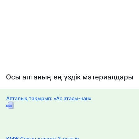
Осы аптаның ең үздік материалдары
Апталық тақырып: «Ас атасы-нан»
ҚМЖ Судың қасиеті 3-сынып