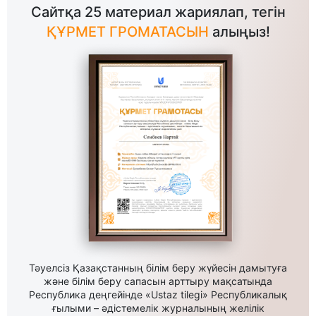
Сайтқа 25 материал жариялап, тегін
ҚҰРМЕТ ГРОМАТАСЫН
алыңыз!
Тәуелсіз Қазақстанның білім беру жүйесін дамытуға
және білім беру сапасын арттыру мақсатында
Республика деңгейінде «Ustaz tilegi» Республикалық
ғылыми – әдістемелік журналының желілік