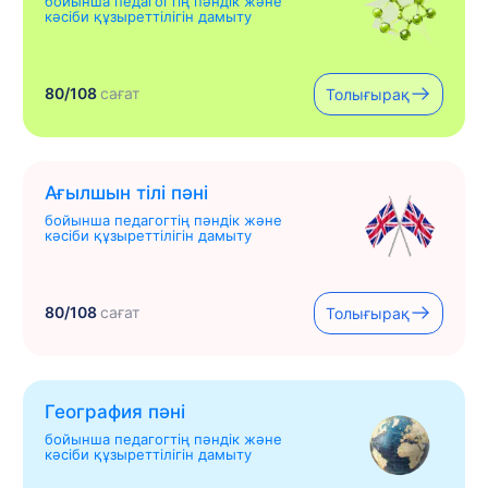
бойынша педагогтің пәндік және
кәсіби құзыреттілігін дамыту
80/108
сағат
Толығырақ
Ағылшын тілі пәні
бойынша педагогтің пәндік және
кәсіби құзыреттілігін дамыту
80/108
сағат
Толығырақ
География пәні
бойынша педагогтің пәндік және
кәсіби құзыреттілігін дамыту