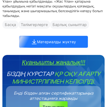
Ұлан» ұйымына қабылданады. «Жас Ұлан» қатарына
қабылдаудың негізгі мақсаты оқушылардың қоғамдық,
танымдық және шығармашылық белсенділігін көтеру болып
табылады.
Басқа
Тәлімгерлерге
Барлық сыныптар
Материалды жүктеу
Қуанышты жаңалық!!!
БІЗДІҢ КУРСТАР
ҚР ОҚУ АҒАРТУ
МИНИСТРЛІГІМЕН КЕЛІСІЛДІ.
Енді бізден алған сертификаттарыңыз
аттестацияға жарамды