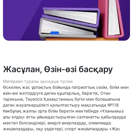
Жасұлан, Өзін-өзі басқару
Материал туралы қысқаша түсінік
Өскелең жас ұрпақтың бойында патриоттық сезім, білім мен
өзін-өзі жетілдіруге деген құштарлық, беріктік, Отан
тарихына, Тәуелсіз Қазақстанның бүгіні мен болашағына
деген жауапкершілікті қалыптастыру мақсатында №118
Көкбұлақ жалпы орта білім беретін мектебінде «Ұланымыз
ұлы елдің» атты ұйымдастырылған салтанатты қабылдауда
мектеп белсенділері, өнерлі өнерпаздар, олимпиада
жеңімпаздары, оқу үздіктері, спорт жеңімпаздары «Жас