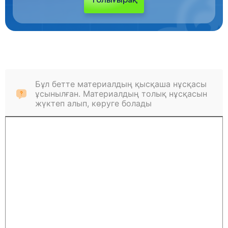
Толығырақ
Бұл бетте материалдың қысқаша нұсқасы
ұсынылған. Материалдың толық нұсқасын
жүктеп алып, көруге болады