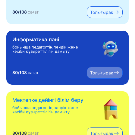
80/108
сағат
Толығырақ
Информатика пәні
бойынша педагогтің пәндік және
кәсіби құзыреттілігін дамыту
80/108
сағат
Толығырақ
Мектепке дейінгі білім беру
бойынша педагогтің пәндік және
кәсіби құзыреттілігін дамыту
80/108
сағат
Толығырақ