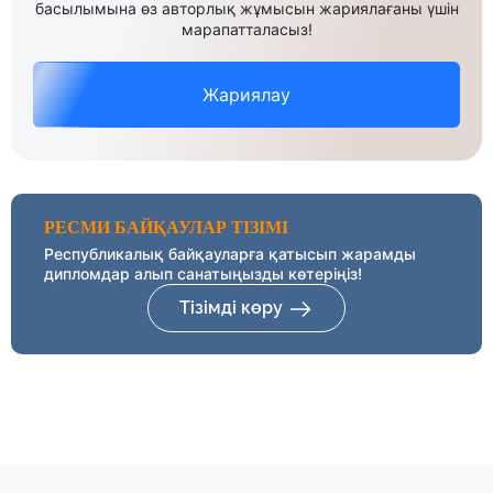
басылымына өз авторлық жұмысын жариялағаны үшін
марапатталасыз!
Жариялау
РЕСМИ БАЙҚАУЛАР ТІЗІМІ
Республикалық байқауларға қатысып жарамды
дипломдар алып санатыңызды көтеріңіз!
Тізімді көру