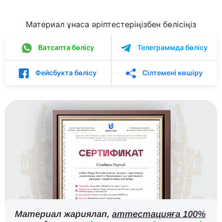
Материал ұнаса әріптестеріңізбен бөлісіңіз
Ватсапта бөлісу
Телеграммда бөлісу
Фейсбукта бөлісу
Сілтемені көшіру
Материал жариялап,
аттестацияға 100%