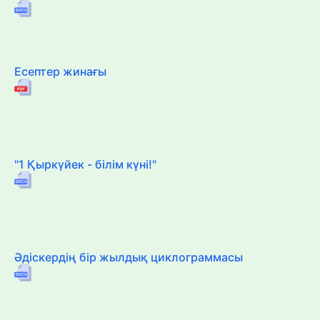
Есептер жинағы
"1 Қыркүйек - білім күні!"
Әдіскердің бір жылдық циклограммасы