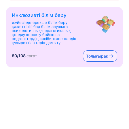
Инклюзивті білім беру
жүйесінде ерекше білім беру
қажеттілігі бар білім алушыға
психологиялық-педагогикалық
қолдау көрсету бойынша
педагогтердің кәсіби және пәндік
құзыреттіліктерін дамыту
80/108
сағат
Толығырақ