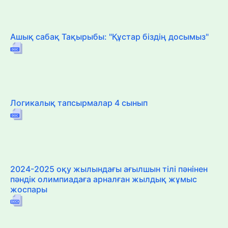
Ашық сабақ Тақырыбы: "Құстар біздің досымыз"
Логикалық тапсырмалар 4 сынып
2024-2025 оқу жылындағы ағылшын тілі пәнінен
пәндік олимпиадаға арналған жылдық жұмыс
жоспары