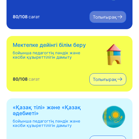
80/108
сағат
Толығырақ
Мектепке дейінгі білім беру
бойынша педагогтің пәндік және
кәсіби құзыреттілігін дамыту
80/108
сағат
Толығырақ
«Қазақ тілі» жəне «Қазақ
əдебиеті»
бойынша педагогтің пәндік және
кәсіби құзыреттілігін дамыту