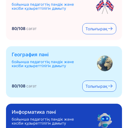
бойынша педагогтің пәндік және
кәсіби құзыреттілігін дамыту
80/108
сағат
Толығырақ
География пәні
бойынша педагогтің пәндік және
кәсіби құзыреттілігін дамыту
80/108
сағат
Толығырақ
Информатика пәні
бойынша педагогтің пәндік және
кәсіби құзыреттілігін дамыту