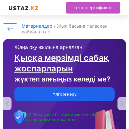
Тегін сертификат
алу
Материалдар
/
Жыл басына таласқан
хайуанаттар
Жаңа оқу жылына арналған
Қысқа мерзімді сабақ
жоспарларын
жүктеп алғыңыз келеді ме?
Үлгісін көру
ҚР Білім және Ғылым министірлігінің
стандартымен жасалған