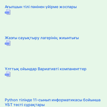
Ағылшын тілі пәнінен үйірме жоспары
Жазғы сауықтыру лагерінің жиынтығы
Ұлттық ойындар Вариативті компаненттер
Python тілінде 11-сынып информатикасы бойынша
ҰБТ тесті сұрақтары