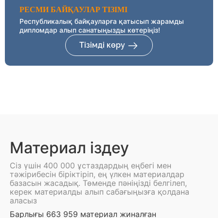
РЕСМИ БАЙҚАУЛАР ТІЗІМІ
Республикалық байқауларға қатысып жарамды
дипломдар алып санатыңызды көтеріңіз!
Тізімді көру
Материал іздеу
Сіз үшін 400 000 ұстаздардың еңбегі мен
тәжірибесін біріктіріп, ең үлкен материалдар
базасын жасадық. Төменде пәніңізді белгілеп,
керек материалды алып сабағыңызға қолдана
аласыз
Барлығы 663 959 материал жиналған