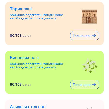
Тарих пәні
бойынша педагогтің пәндік және
кәсіби құзыреттілігін дамыту
80/108
сағат
Толығырақ
Биология пәні
бойынша педагогтің пәндік және
кәсіби құзыреттілігін дамыту
80/108
сағат
Толығырақ
Ағылшын тілі пәні