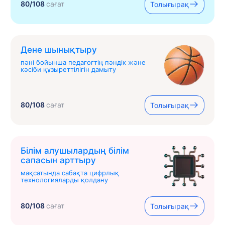
80/108
сағат
Толығырақ
Дене шынықтыру
пәні бойынша педагогтің пәндік және
кәсіби құзыреттілігін дамыту
80/108
сағат
Толығырақ
Білім алушылардың білім
сапасын арттыру
мақсатында сабақта цифрлық
технологияларды қолдану
80/108
сағат
Толығырақ