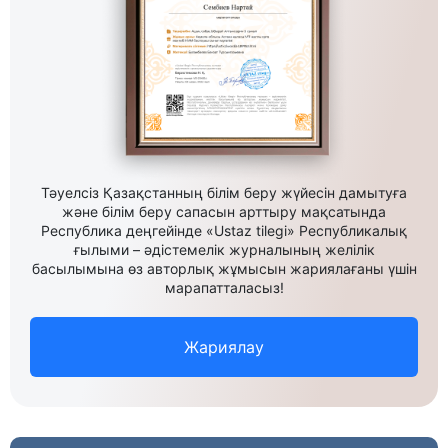
Тәуелсіз Қазақстанның білім беру жүйесін дамытуға
және білім беру сапасын арттыру мақсатында
Республика деңгейінде «Ustaz tilegi» Республикалық
ғылыми – әдістемелік журналының желілік
басылымына өз авторлық жұмысын жариялағаны үшін
марапатталасыз!
Жариялау