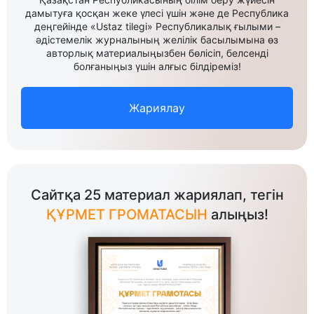
дамытуға қосқан жеке үлесі үшін және де Республика
деңгейінде «Ustaz tilegi» Республикалық ғылыми –
әдістемелік журналының желілік басылымына өз
авторлық материалыңызбен бөлісіп, белсенді
болғаныңыз үшін алғыс білдіреміз!
Жариялау
Сайтқа 25 материал жариялап, тегін
ҚҰРМЕТ ГРОМАТАСЫН
алыңыз!