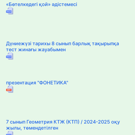
«Бөтелкедегі қой» әдістемесі
Дүниежүзі тарихы 8 сынып барлық тақырыпқа
тест жинағы жауабымен
презентация "ФОНЕТИКА"
7 сынып Геометрия КТЖ (КТП) / 2024-2025 оқу
жылы, төмендетілген