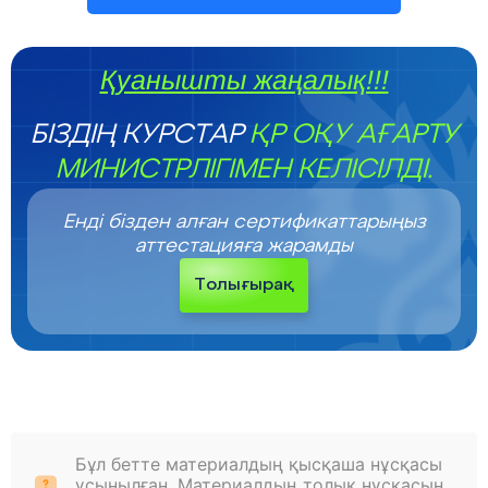
Қуанышты жаңалық!!!
БІЗДІҢ КУРСТАР
ҚР ОҚУ АҒАРТУ
МИНИСТРЛІГІМЕН КЕЛІСІЛДІ.
Енді бізден алған сертификаттарыңыз
аттестацияға жарамды
Толығырақ
Бұл бетте материалдың қысқаша нұсқасы
ұсынылған. Материалдың толық нұсқасын