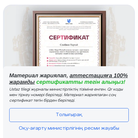
Материал жариялап,
аттестацияға 100%
жарамды
сертификатты тегін алыңыз!
Ustaz tilegi журналы министірліктің тізіміне енген. Qr коды
мен тіркеу номері беріледі. Материал жариялаған соң
сертификат тегін бірден беріледі.
Толығырақ
Оқу-ағарту министірлігінің ресми жауабы