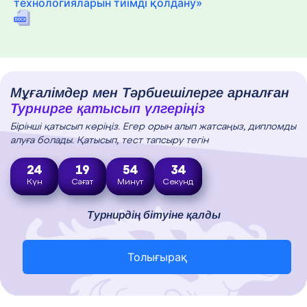
технологияларын тиімді қолдану»
Мұғалімдер мен Тәрбиешілерге арналған
Турнирге қатысып үлгеріңіз
Бірінші қатысып көріңіз. Егер орын алып жатсаңыз, дипломды
алуға болады. Қатысып, тест тапсыру тегін
24
19
54
33
Күн
Сағат
Минут
Секунд
Турнирдің бітуіне қалды
Толығырақ