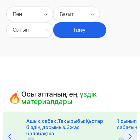
Пән
Бағыт
Сынып
Іздеу
Осы аптаның ең
үздік
материалдары
Ашық сабақ.Тақырыбы:Құстар
1 сыныпқа
біздің досымыз.3жас
сабағын
балабақша