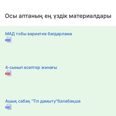
Осы аптаның ең үздік материалдары
МАД тобы вариатив бағдарлама
4-сынып есептер жинағы
Ашық сабақ "Тіл дамыту"балабақша