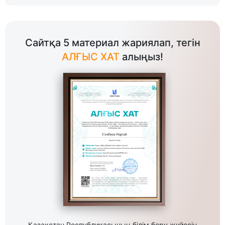
Сайтқа 5 материал жариялап, тегін
АЛҒЫС ХАТ
алыңыз!
Қазақстан Республикасының білім беру жүйесін