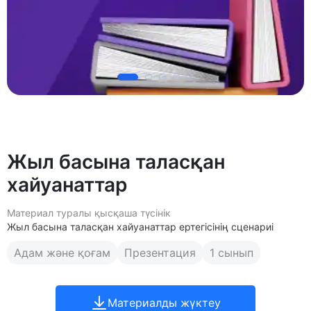
Жыл басына таласқан
хайуанаттар
Материал туралы қысқаша түсінік
Жыл басына таласқан хайуанаттар ертегісінің сценариі
Адам және қоғам
Презентация
1 сынып
Материалды жүктеу