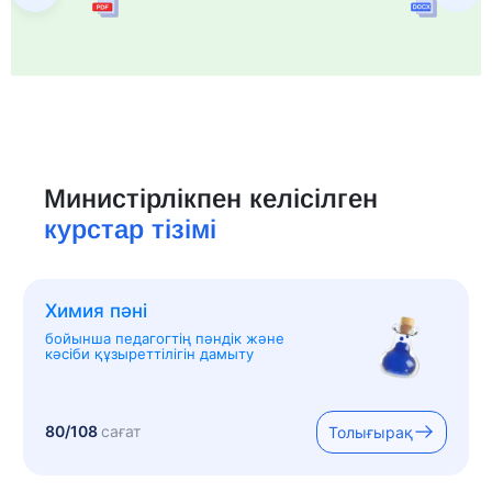
Министірлікпен келісілген
курстар тізімі
Химия пәні
бойынша педагогтің пәндік және
кәсіби құзыреттілігін дамыту
80/108
сағат
Толығырақ