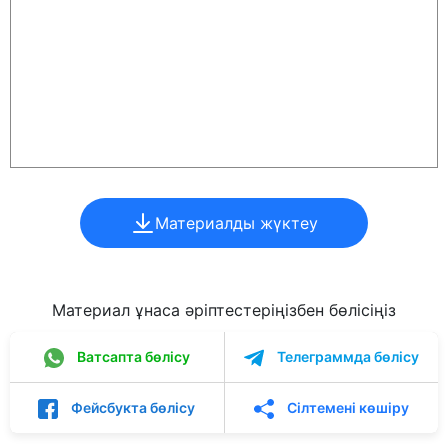
Материалды жүктеу
Материал ұнаса әріптестеріңізбен бөлісіңіз
Ватсапта бөлісу
Телеграммда бөлісу
Фейсбукта бөлісу
Сілтемені көшіру