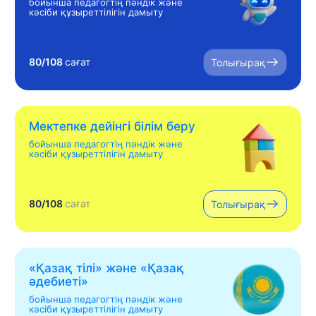
бойынша педагогтің пәндік және
кәсіби құзыреттілігін дамыту
80/108
сағат
Толығырақ
Мектепке дейінгі білім беру
бойынша педагогтің пәндік және
кәсіби құзыреттілігін дамыту
80/108
сағат
Толығырақ
«Қазақ тілі» жəне «Қазақ
əдебиеті»
бойынша педагогтің пәндік және
кәсіби құзыреттілігін дамыту