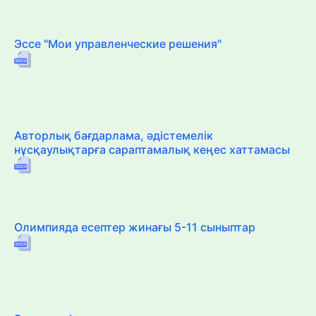
Эссе "Мои управленческие решения"
Авторлық бағдарлама, әдістемелік
нұсқаулықтарға сараптамалық кеңес хаттамасы
Олимпияда есептер жинағы 5-11 сыныптар