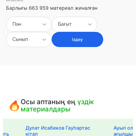
Барлығы 663 959 материал жиналған
Пән
Бағыт
Сынып
Іздеу
Осы аптаның ең
үздік
материалдары
Дулат Исабеков Гауһартас
Ауыл оли
ерть
кітап
ағылшын 