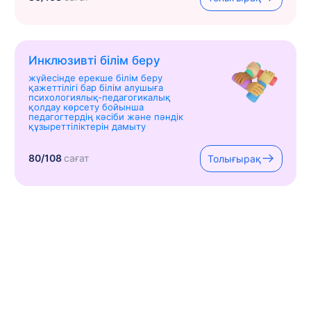
Инклюзивті білім беру
жүйесінде ерекше білім беру
қажеттілігі бар білім алушыға
психологиялық-педагогикалық
қолдау көрсету бойынша
педагогтердің кәсіби және пәндік
құзыреттіліктерін дамыту
80/108
сағат
Толығырақ