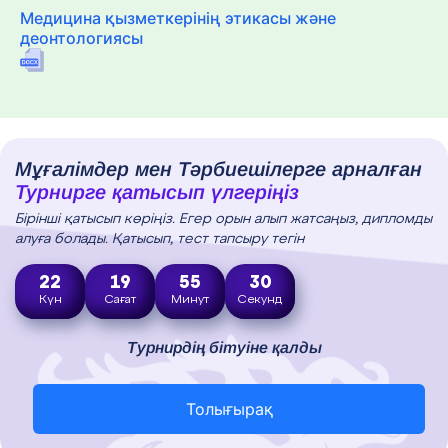
Медицина қызметкерінің этикасы және
деонтологиясы
Мұғалімдер мен Тәрбиешілерге арналған
Турнирге қатысып үлгеріңіз
Бірінші қатысып көріңіз. Егер орын алып жатсаңыз, дипломды
алуға болады. Қатысып, тест тапсыру тегін
22
19
55
28
Күн
Сағат
Минут
Секунд
Турнирдің бітуіне қалды
Толығырақ