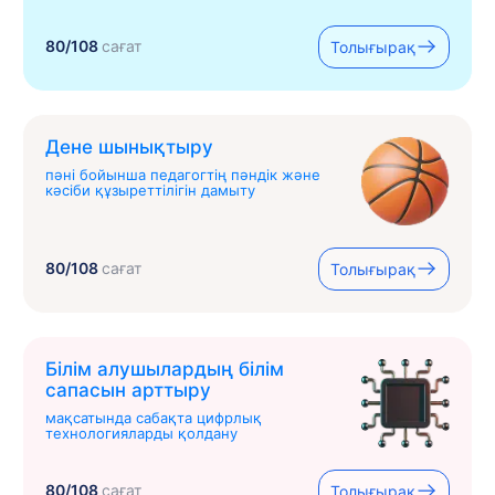
80/108
сағат
Толығырақ
Дене шынықтыру
пәні бойынша педагогтің пәндік және
кәсіби құзыреттілігін дамыту
80/108
сағат
Толығырақ
Білім алушылардың білім
сапасын арттыру
мақсатында сабақта цифрлық
технологияларды қолдану
80/108
сағат
Толығырақ