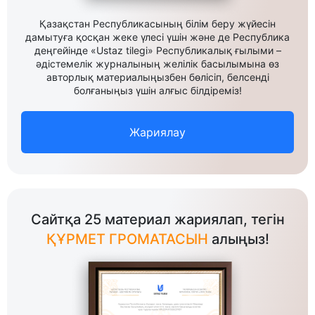
Қазақстан Республикасының білім беру жүйесін
дамытуға қосқан жеке үлесі үшін және де Республика
деңгейінде «Ustaz tilegi» Республикалық ғылыми –
әдістемелік журналының желілік басылымына өз
авторлық материалыңызбен бөлісіп, белсенді
болғаныңыз үшін алғыс білдіреміз!
Жариялау
Сайтқа 25 материал жариялап, тегін
ҚҰРМЕТ ГРОМАТАСЫН
алыңыз!