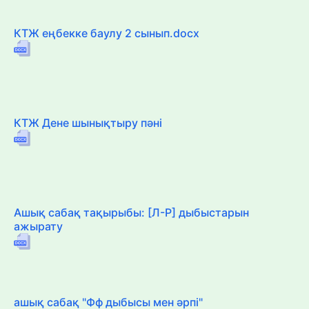
КТЖ еңбекке баулу 2 сынып.docx
КТЖ Дене шынықтыру пәні
Ашық сабақ тақырыбы: [Л-Р] дыбыстарын
ажырату
ашық сабақ "Фф дыбысы мен әрпі"