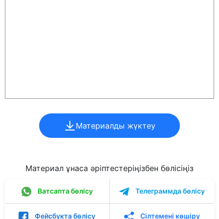
Материалды жүктеу
Материал ұнаса әріптестеріңізбен бөлісіңіз
Ватсапта бөлісу
Телеграммда бөлісу
Фейсбукта бөлісу
Сілтемені көшіру