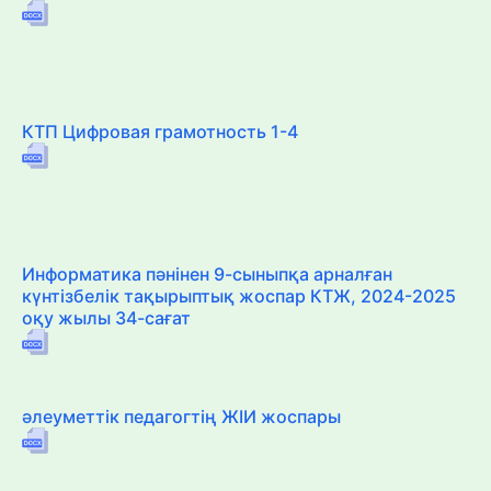
КТП Цифровая грамотность 1-4
Информатика пәнінен 9-сыныпқа арналған
күнтізбелік тақырыптық жоспар КТЖ, 2024-2025
оқу жылы 34-сағат
әлеуметтік педагогтің ЖІИ жоспары