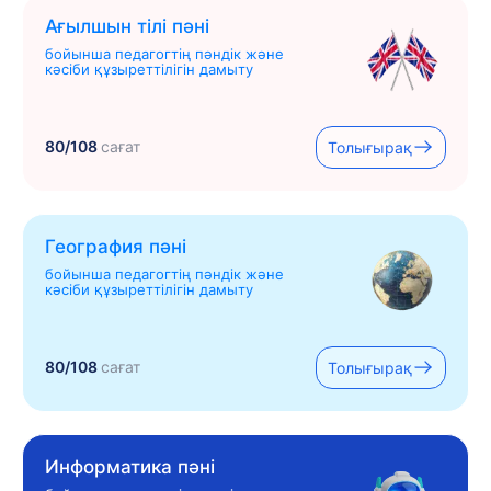
Ағылшын тілі пәні
бойынша педагогтің пәндік және
кәсіби құзыреттілігін дамыту
80/108
сағат
Толығырақ
География пәні
бойынша педагогтің пәндік және
кәсіби құзыреттілігін дамыту
80/108
сағат
Толығырақ
Информатика пәні