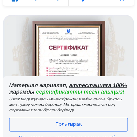
Материал жариялап,
аттестацияға 100%
жарамды
сертификатты тегін алыңыз!
Ustaz tilegi журналы министірліктің тізіміне енген. Qr коды
мен тіркеу номері беріледі. Материал жариялаған соң
сертификат тегін бірден беріледі.
Толығырақ