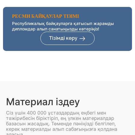
РЕСМИ БАЙҚАУЛАР ТІЗІМІ
Республикалық байқауларға қатысып жарамды
дипломдар алып санатыңызды көтеріңіз!
Тізімді көру
Материал іздеу
Сіз үшін 400 000 ұстаздардың еңбегі мен
тәжірибесін біріктіріп, ең үлкен материалдар
базасын жасадық. Төменде пәніңізді белгілеп,
керек материалды алып сабағыңызға қолдана
аласыз