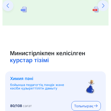
Министірлікпен келісілген
курстар тізімі
Химия пәні
бойынша педагогтің пәндік және
кәсіби құзыреттілігін дамыту
80/108
сағат
Толығырақ