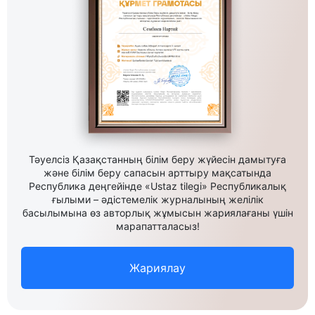
Тәуелсіз Қазақстанның білім беру жүйесін дамытуға
және білім беру сапасын арттыру мақсатында
Республика деңгейінде «Ustaz tilegi» Республикалық
ғылыми – әдістемелік журналының желілік
басылымына өз авторлық жұмысын жариялағаны үшін
марапатталасыз!
Жариялау