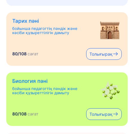
Тарих пәні
бойынша педагогтің пәндік және
кәсіби құзыреттілігін дамыту
80/108
сағат
Толығырақ
Биология пәні
бойынша педагогтің пәндік және
кәсіби құзыреттілігін дамыту
80/108
сағат
Толығырақ