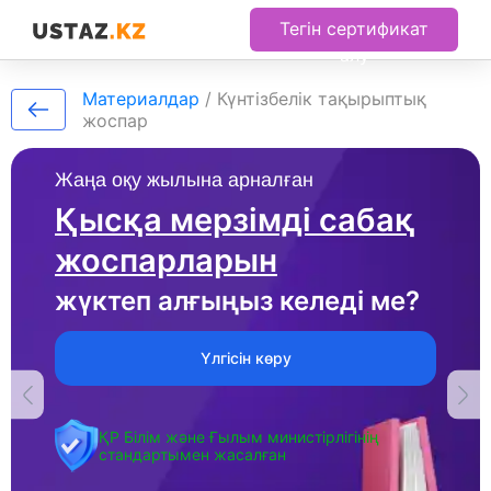
Тегін сертификат
алу
Материалдар
/
Күнтізбелік тақырыптық
жоспар
Жаңа оқу жылына арналған
Қысқа мерзімді сабақ
жоспарларын
жүктеп алғыңыз келеді ме?
Үлгісін көру
ҚР Білім және Ғылым министірлігінің
стандартымен жасалған