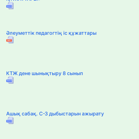
Әлеуметтік педагогтің іс құжаттары
КТЖ дене шынықтыру 8 сынып
Ашық сабақ. С-З дыбыстарын ажырату