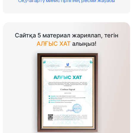
Оқу-ағарту министірлігінің ресми жауабы
Сайтқа 5 материал жариялап, тегін
АЛҒЫС ХАТ
алыңыз!