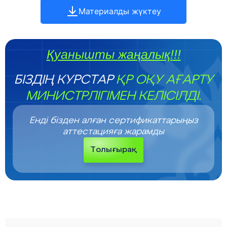
Материалды жүктеу
Қуанышты жаңалық!!!
БІЗДІҢ КУРСТАР
ҚР ОҚУ АҒАРТУ
МИНИСТРЛІГІМЕН КЕЛІСІЛДІ.
Енді бізден алған сертификаттарыңыз
аттестацияға жарамды
Толығырақ