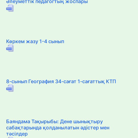
Әлеуметтік педагогтың жоспары
Көркем жазу 1-4 сынып
8-сынып География 34-сағат 1-сағаттық КТП
Баяндама Тақырыбы: Дене шынықтыру
сабақтарында қолданылатын әдістер мен
тәсілдер