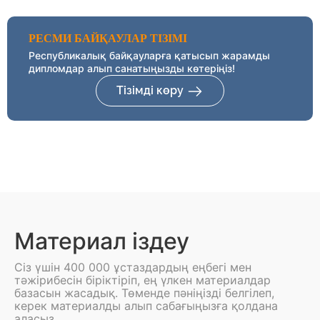
РЕСМИ БАЙҚАУЛАР ТІЗІМІ
Республикалық байқауларға қатысып жарамды
дипломдар алып санатыңызды көтеріңіз!
Тізімді көру
Материал іздеу
Сіз үшін 400 000 ұстаздардың еңбегі мен
тәжірибесін біріктіріп, ең үлкен материалдар
базасын жасадық. Төменде пәніңізді белгілеп,
керек материалды алып сабағыңызға қолдана
аласыз