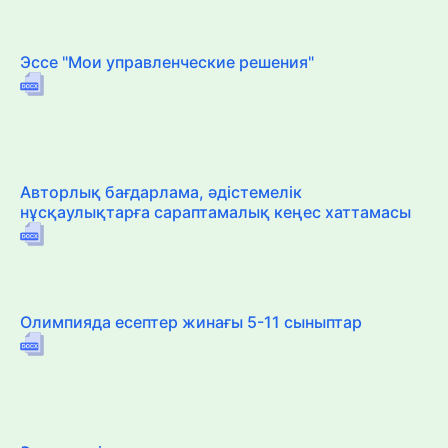
Эссе "Мои управленческие решения"
Авторлық бағдарлама, әдістемелік
нұсқаулықтарға сараптамалық кеңес хаттамасы
Олимпияда есептер жинағы 5-11 сыныптар