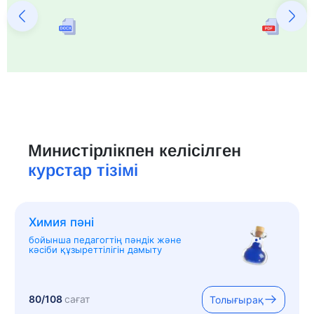
Министірлікпен келісілген
курстар тізімі
Химия пәні
бойынша педагогтің пәндік және
кәсіби құзыреттілігін дамыту
80/108
сағат
Толығырақ