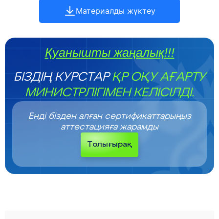
Материалды жүктеу
Қуанышты жаңалық!!!
БІЗДІҢ КУРСТАР
ҚР ОҚУ АҒАРТУ
МИНИСТРЛІГІМЕН КЕЛІСІЛДІ.
Енді бізден алған сертификаттарыңыз
аттестацияға жарамды
Толығырақ