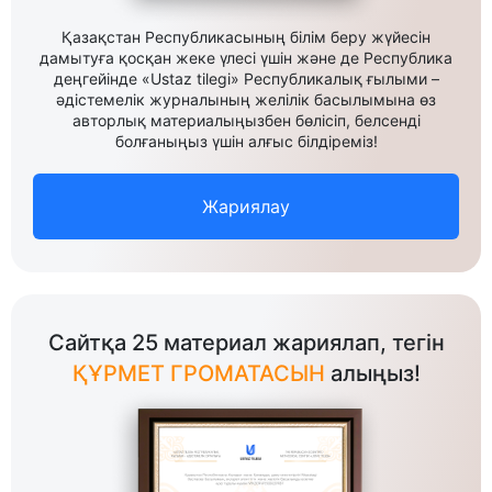
Қазақстан Республикасының білім беру жүйесін
дамытуға қосқан жеке үлесі үшін және де Республика
деңгейінде «Ustaz tilegi» Республикалық ғылыми –
әдістемелік журналының желілік басылымына өз
авторлық материалыңызбен бөлісіп, белсенді
болғаныңыз үшін алғыс білдіреміз!
Жариялау
Сайтқа 25 материал жариялап, тегін
ҚҰРМЕТ ГРОМАТАСЫН
алыңыз!