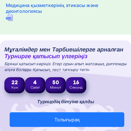
Медицина қызметкерінің этикасы және
деонтологиясы
Мұғалімдер мен Тәрбиешілерге арналған
Турнирге қатысып үлгеріңіз
Бірінші қатысып көріңіз. Егер орын алып жатсаңыз, дипломды
алуға болады. Қатысып, тест тапсыру тегін
22
4
50
15
Күн
Сағат
Минут
Секунд
Турнирдің бітуіне қалды
Толығырақ