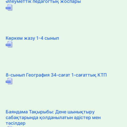
Әлеуметтік педагогтың жоспары
Көркем жазу 1-4 сынып
8-сынып География 34-сағат 1-сағаттық КТП
Баяндама Тақырыбы: Дене шынықтыру
сабақтарында қолданылатын әдістер мен
тәсілдер