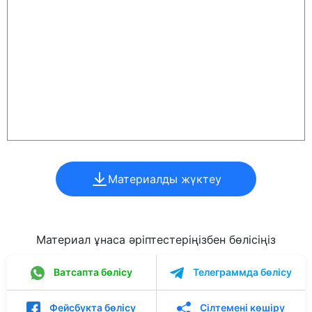
Материалды жүктеу
Материал ұнаса әріптестеріңізбен бөлісіңіз
Ватсапта бөлісу
Телеграммда бөлісу
Фейсбукта бөлісу
Сілтемені көшіру