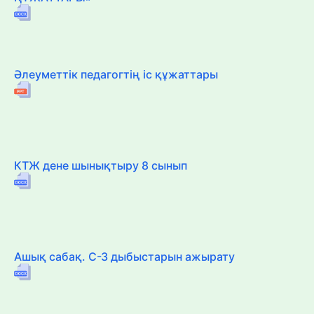
Әлеуметтік педагогтің іс құжаттары
КТЖ дене шынықтыру 8 сынып
Ашық сабақ. С-З дыбыстарын ажырату