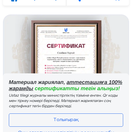
Материал жариялап,
аттестацияға 100%
жарамды
сертификатты тегін алыңыз!
Ustaz tilegi журналы министірліктің тізіміне енген. Qr коды
мен тіркеу номері беріледі. Материал жариялаған соң
сертификат тегін бірден беріледі.
Толығырақ