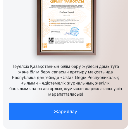
Тәуелсіз Қазақстанның білім беру жүйесін дамытуға
және білім беру сапасын арттыру мақсатында
Республика деңгейінде «Ustaz tilegi» Республикалық
ғылыми – әдістемелік журналының желілік
басылымына өз авторлық жұмысын жариялағаны үшін
марапатталасыз!
Жариялау