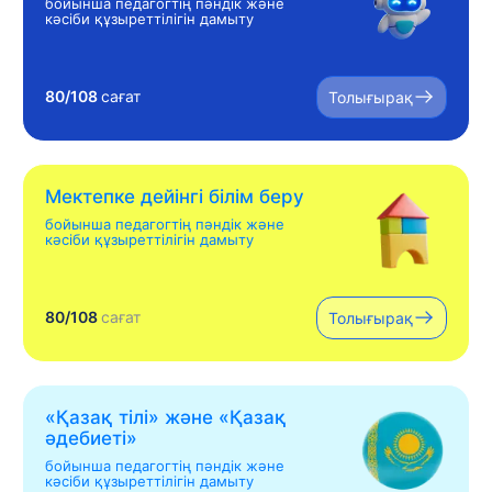
бойынша педагогтің пәндік және
кәсіби құзыреттілігін дамыту
80/108
сағат
Толығырақ
Мектепке дейінгі білім беру
бойынша педагогтің пәндік және
кәсіби құзыреттілігін дамыту
80/108
сағат
Толығырақ
«Қазақ тілі» жəне «Қазақ
əдебиеті»
бойынша педагогтің пәндік және
кәсіби құзыреттілігін дамыту