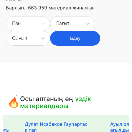
Барлығы 663 959 материал жиналған
Пән
Бағыт
Сынып
Іздеу
Осы аптаның ең
үздік
материалдары
Дулат Исабеков Гауһартас
Ауыл оли
ерть
кітап
ағылшын 