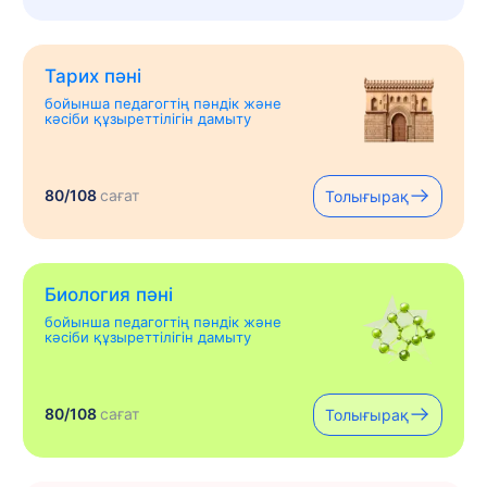
Тарих пәні
бойынша педагогтің пәндік және
кәсіби құзыреттілігін дамыту
80/108
сағат
Толығырақ
Биология пәні
бойынша педагогтің пәндік және
кәсіби құзыреттілігін дамыту
80/108
сағат
Толығырақ