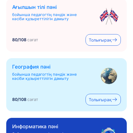
Ағылшын тілі пәні
бойынша педагогтің пәндік және
кәсіби құзыреттілігін дамыту
80/108
сағат
Толығырақ
География пәні
бойынша педагогтің пәндік және
кәсіби құзыреттілігін дамыту
80/108
сағат
Толығырақ
Информатика пәні