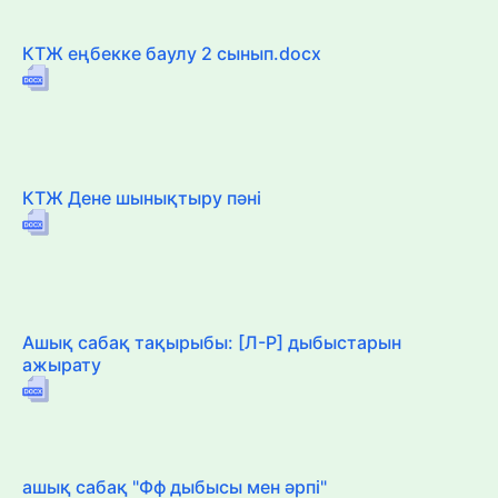
КТЖ еңбекке баулу 2 сынып.docx
КТЖ Дене шынықтыру пәні
Ашық сабақ тақырыбы: [Л-Р] дыбыстарын
ажырату
ашық сабақ "Фф дыбысы мен әрпі"