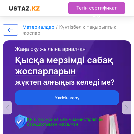
Тегін сертификат
алу
Материалдар
/
Күнтізбелік тақырыптық
жоспар
Жаңа оқу жылына арналған
Қысқа мерзімді сабақ
жоспарларын
жүктеп алғыңыз келеді ме?
Үлгісін көру
ҚР Білім және Ғылым министірлігінің
стандартымен жасалған