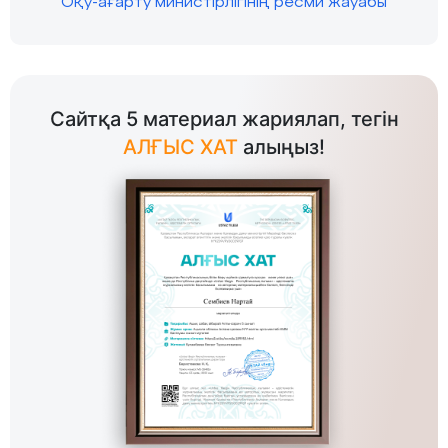
Оқу-ағарту министірлігінің ресми жауабы
Сайтқа 5 материал жариялап, тегін
АЛҒЫС ХАТ
алыңыз!