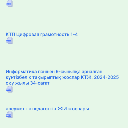
КТП Цифровая грамотность 1-4
Информатика пәнінен 9-сыныпқа арналған
күнтізбелік тақырыптық жоспар КТЖ, 2024-2025
оқу жылы 34-сағат
әлеуметтік педагогтің ЖІИ жоспары