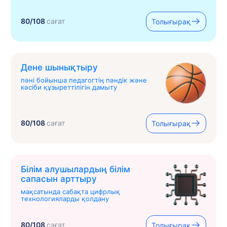
80/108
сағат
Толығырақ
Дене шынықтыру
пәні бойынша педагогтің пәндік және
кәсіби құзыреттілігін дамыту
80/108
сағат
Толығырақ
Білім алушылардың білім
сапасын арттыру
мақсатында сабақта цифрлық
технологияларды қолдану
80/108
сағат
Толығырақ